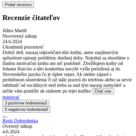
Pridať recenziu
Recenzie čitateľov
Július Martiš
Neoverený nákup
24.6.2024
Ukradnutá pozornosť
Dobrý deň, naozaj odporúčam túto knihu, autor zaujímavým
spôsobom opisuje problémy dnešnej doby. Nejedná sa absolútne o
žiadnu motivačnú knihu ani nič podobné. Zbožňujem knihy od
Johann Hari-ho a táto konkrétna navyše vyšla preložená aj do
Slovenského jazyka čo je úplne super. Ak niekto zápasí s
problémom sústredenia či už stále pozerá do telefónu alebo sa nevie
odtrhnúť od sociálnych sietí treba sa nad tým naozaj zamyslieť a
určite vám pomôže ak siahnete po tejto knižke
Čítať viac
reagovať
3 pozitívne hodnotenia
3
0 negatívne hodnotenia
0
Boris Dobrodenka
Overený nákup
4.6.2024