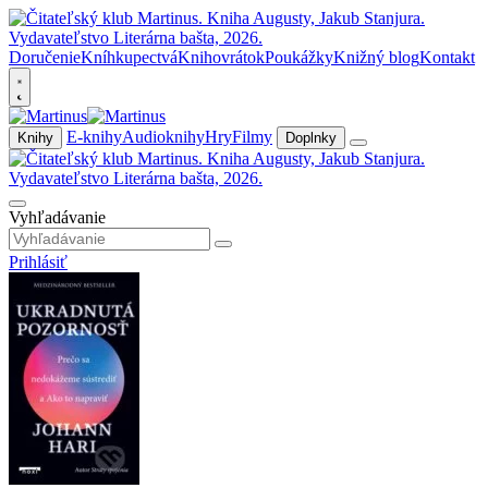
Doručenie
Kníhkupectvá
Knihovrátok
Poukážky
Knižný blog
Kontakt
E-knihy
Audioknihy
Hry
Filmy
Knihy
Doplnky
Vyhľadávanie
Prihlásiť