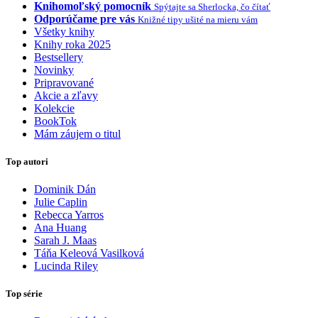
Knihomoľský pomocník
Spýtajte sa Sherlocka, čo čítať
Odporúčame pre vás
Knižné tipy ušité na mieru vám
Všetky knihy
Knihy roka 2025
Bestsellery
Novinky
Pripravované
Akcie a zľavy
Kolekcie
BookTok
Mám záujem o titul
Top autori
Dominik Dán
Julie Caplin
Rebecca Yarros
Ana Huang
Sarah J. Maas
Táňa Keleová Vasilková
Lucinda Riley
Top série