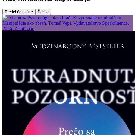
Predchádzajúce
Ďalšie