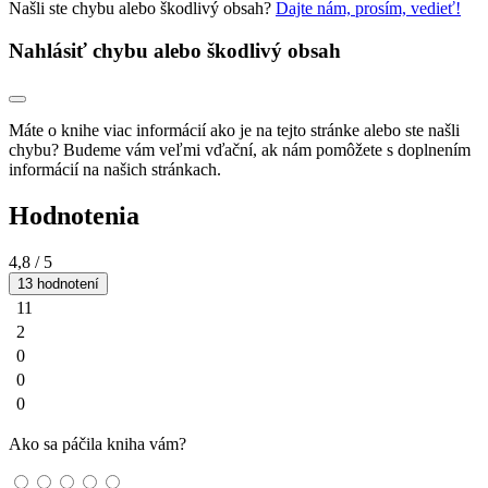
Našli ste chybu alebo škodlivý obsah?
Dajte nám, prosím, vedieť!
Nahlásiť chybu alebo škodlivý obsah
Máte o knihe viac informácií ako je na tejto stránke alebo ste našli
chybu? Budeme vám veľmi vďační, ak nám pomôžete s doplnením
informácií na našich stránkach.
Hodnotenia
4,8
/ 5
13 hodnotení
11
2
0
0
0
Ako sa páčila kniha vám?