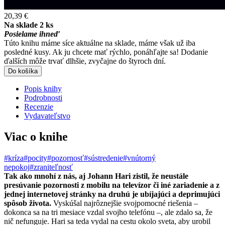
20,39 €
Na sklade 2 ks
Posielame ihneď
Túto knihu máme síce aktuálne na sklade, máme však už iba
posledné kusy. Ak ju chcete mať rýchlo, ponáhľajte sa! Dodanie
ďalších môže trvať dlhšie, zvyčajne do štyroch dní.
Do košíka
Popis knihy
Podrobnosti
Recenzie
Vydavateľstvo
Viac o knihe
#kríza
#pocity
#pozornosť
#sústredenie
#vnútorný
nepokoj
#zraniteľnosť
Tak ako mnohí z nás, aj Johann Hari zistil, že neustále
presúvanie pozornosti z mobilu na televízor či iné zariadenie a z
jednej internetovej stránky na druhú je ubíjajúci a deprimujúci
spôsob života.
Vyskúšal najrôznejšie svojpomocné riešenia –
dokonca sa na tri mesiace vzdal svojho telefónu –, ale zdalo sa, že
nič nefunguje. Hari sa teda vydal na cestu okolo sveta, aby urobil