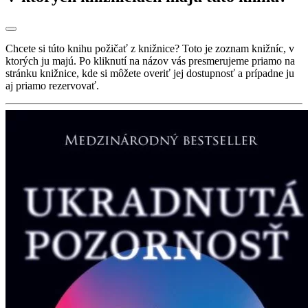
Chcete si túto knihu požičať z knižnice? Toto je zoznam knižníc, v
ktorých ju majú. Po kliknutí na názov vás presmerujeme priamo na
stránku knižnice, kde si môžete overiť jej dostupnosť a prípadne ju
aj priamo rezervovať.