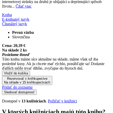
internetovej stránky na druhú je ubíjajúci a deprimujúci spôsob
života...
Čítať viac
Kniha
E-kniha
iný jazyk
Čítaná
iný jazyk
Pevná väzba
Slovenčina
Cena:
20,39 €
Na sklade 2 ks
Posielame ihneď
Túto knihu máme síce aktuálne na sklade, máme však už iba
posledné kusy. Ak ju chcete mať rýchlo, ponáhľajte sa! Dodanie
ďalších môže trvať dlhšie, zvyčajne do štyroch dní.
Vložiť do košíka
Rezervovať v kníhkupectve
Na sklade v 15 kníhkupectvách
Pridať do zoznamu
Sledovať dostupnosť
Dostupné v
13 knižniciach
.
Požičať v knižnici
V ktorých knižniciach majú túto knihu?