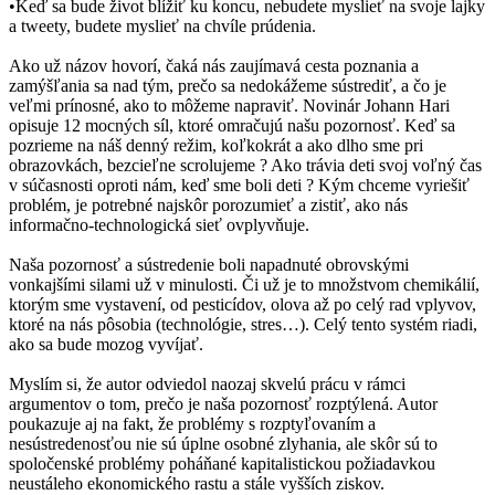
•Keď sa bude život blížiť ku koncu, nebudete myslieť na svoje lajky
a tweety, budete myslieť na chvíle prúdenia.
Ako už názov hovorí, čaká nás zaujímavá cesta poznania a
zamýšľania sa nad tým, prečo sa nedokážeme sústrediť, a čo je
veľmi prínosné, ako to môžeme napraviť. Novinár Johann Hari
opisuje 12 mocných síl, ktoré omračujú našu pozornosť. Keď sa
pozrieme na náš denný režim, koľkokrát a ako dlho sme pri
obrazovkách, bezcieľne scrolujeme ? Ako trávia deti svoj voľný čas
v súčasnosti oproti nám, keď sme boli deti ? Kým chceme vyriešiť
problém, je potrebné najskôr porozumieť a zistiť, ako nás
informačno-technologická sieť ovplyvňuje.
Naša pozornosť a sústredenie boli napadnuté obrovskými
vonkajšími silami už v minulosti. Či už je to množstvom chemikálií,
ktorým sme vystavení, od pesticídov, olova až po celý rad vplyvov,
ktoré na nás pôsobia (technológie, stres…). Celý tento systém riadi,
ako sa bude mozog vyvíjať.
Myslím si, že autor odviedol naozaj skvelú prácu v rámci
argumentov o tom, prečo je naša pozornosť rozptýlená. Autor
poukazuje aj na fakt, že problémy s rozptyľovaním a
nesústredenosťou nie sú úplne osobné zlyhania, ale skôr sú to
spoločenské problémy poháňané kapitalistickou požiadavkou
neustáleho ekonomického rastu a stále vyšších ziskov.