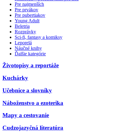
Pre najmenších
Pre prvákov
Pre pubertiakov
Young Adult
Beletria
Rozprávky
Sci-fi, fantasy a komiksy
Leporelá
Náučné knihy
Ďalšie kategórie
Životopisy a reportáže
Kuchárky
Učebnice a slovníky
Náboženstvo a ezoterika
Mapy a cestovanie
Cudzojazyčná literatúra