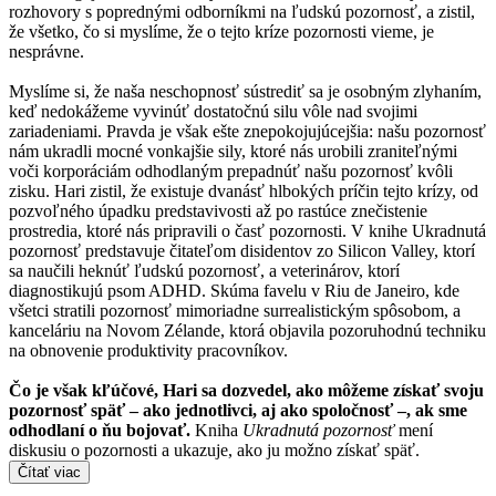
rozhovory s poprednými odborníkmi na ľudskú pozornosť, a zistil,
že všetko, čo si myslíme, že o tejto kríze pozornosti vieme, je
nesprávne.
Myslíme si, že naša neschopnosť sústrediť sa je osobným zlyhaním,
keď nedokážeme vyvinúť dostatočnú silu vôle nad svojimi
zariadeniami. Pravda je však ešte znepokojujúcejšia: našu pozornosť
nám ukradli mocné vonkajšie sily, ktoré nás urobili zraniteľnými
voči korporáciám odhodlaným prepadnúť našu pozornosť kvôli
zisku. Hari zistil, že existuje dvanásť hlbokých príčin tejto krízy, od
pozvoľného úpadku predstavivosti až po rastúce znečistenie
prostredia, ktoré nás pripravili o časť pozornosti. V knihe Ukradnutá
pozornosť predstavuje čitateľom disidentov zo Silicon Valley, ktorí
sa naučili heknúť ľudskú pozornosť, a veterinárov, ktorí
diagnostikujú psom ADHD. Skúma favelu v Riu de Janeiro, kde
všetci stratili pozornosť mimoriadne surrealistickým spôsobom, a
kanceláriu na Novom Zélande, ktorá objavila pozoruhodnú techniku
na obnovenie produktivity pracovníkov.
Čo je však kľúčové, Hari sa dozvedel, ako môžeme získať svoju
pozornosť späť – ako jednotlivci, aj ako spoločnosť –, ak sme
odhodlaní o ňu bojovať.
Kniha
Ukradnutá pozornosť
mení
diskusiu o pozornosti a ukazuje, ako ju možno získať späť.
Čítať viac