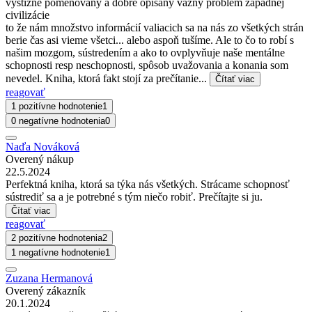
výstižne pomenovaný a dobre opísaný vážny problém západnej
civilizácie
to že nám množstvo informácií valiacich sa na nás zo všetkých strán
berie čas asi vieme všetci... alebo aspoň tušíme. Ale to čo to robí s
našim mozgom, sústredením a ako to ovplyvňuje naše mentálne
schopnosti resp neschopnosti, spôsob uvažovania a konania som
nevedel. Kniha, ktorá fakt stojí za prečítanie...
Čítať viac
reagovať
1 pozitívne hodnotenie
1
0 negatívne hodnotenia
0
Naďa Nováková
Overený nákup
22.5.2024
Perfektná kniha, ktorá sa týka nás všetkých. Strácame schopnosť
sústrediť sa a je potrebné s tým niečo robiť. Prečítajte si ju.
Čítať viac
reagovať
2 pozitívne hodnotenia
2
1 negatívne hodnotenie
1
Zuzana Hermanová
Overený zákazník
20.1.2024