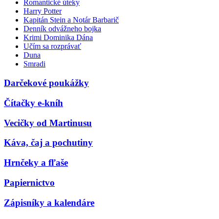
Romantické úteky
Harry Potter
Kapitán Stein a Notár Barbarič
Denník odvážneho bojka
Krimi Dominika Dána
Učím sa rozprávať
Duna
Smradi
Darčekové poukážky
Čítačky e-kníh
Vecičky od Martinusu
Káva, čaj a pochutiny
Hrnčeky a fľaše
Papiernictvo
Zápisníky a kalendáre