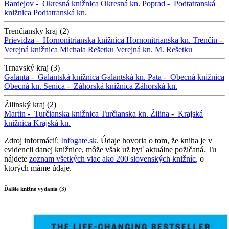
Bardejov -
Okresná knižnica
Okresná kn.
Poprad -
Podtatranská
knižnica
Podtatranská kn.
Trenčiansky kraj (2)
Prievidza -
Hornonitrianska knižnica
Hornonitrianska kn.
Trenčín -
Verejná knižnica Michala Rešetku
Verejná kn. M. Rešetku
Trnavský kraj (3)
Galanta -
Galantská knižnica
Galantská kn.
Pata -
Obecná knižnica
Obecná kn.
Senica -
Záhorská knižnica
Záhorská kn.
Žilinský kraj (2)
Martin -
Turčianska knižnica
Turčianska kn.
Žilina -
Krajská
knižnica
Krajská kn.
Zdroj informácií:
Infogate.sk
. Údaje hovoria o tom, že kniha je v
evidencii danej knižnice, môže však už byť aktuálne požičaná. Tu
nájdete
zoznam všetkých viac ako 200 slovenských knižníc
, o
ktorých máme údaje.
Ďalšie knižné vydania (3)