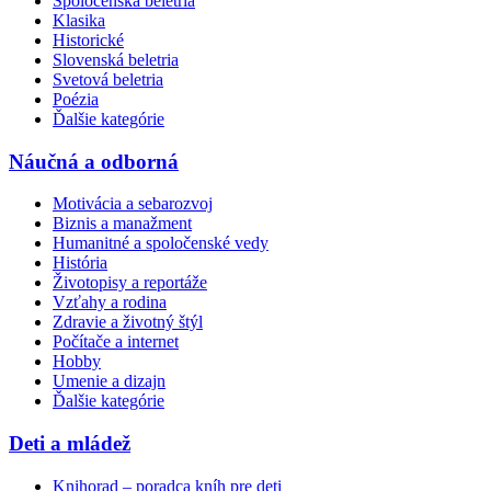
Spoločenská beletria
Klasika
Historické
Slovenská beletria
Svetová beletria
Poézia
Ďalšie kategórie
Náučná a odborná
Motivácia a sebarozvoj
Biznis a manažment
Humanitné a spoločenské vedy
História
Životopisy a reportáže
Vzťahy a rodina
Zdravie a životný štýl
Počítače a internet
Hobby
Umenie a dizajn
Ďalšie kategórie
Deti a mládež
Knihorad – poradca kníh pre deti