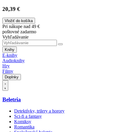
20,39 €
Vložiť do košíka
Pri nákupe nad 49 €
poštovné zadarmo
Vyhľadávanie
Knihy
E-knihy
Audioknihy
Hry
Filmy
Doplnky
Beletria
Detektívky, trilery a horory
Sci-fi a fantasy
Komiksy
Romantika