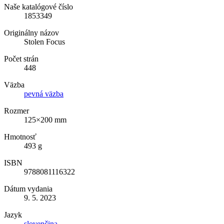
Naše katalógové číslo
1853349
Originálny názov
Stolen Focus
Počet strán
448
Väzba
pevná väzba
Rozmer
125×200 mm
Hmotnosť
493 g
ISBN
9788081116322
Dátum vydania
9. 5. 2023
Jazyk
slovenčina