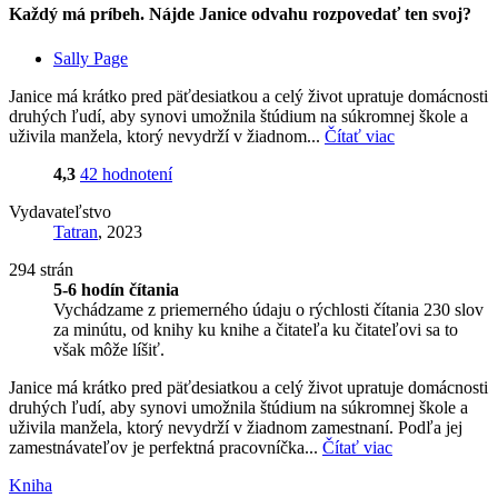
Každý má príbeh. Nájde Janice odvahu rozpovedať ten svoj?
Sally Page
Janice má krátko pred päťdesiatkou a celý život upratuje domácnosti
druhých ľudí, aby synovi umožnila štúdium na súkromnej škole a
uživila manžela, ktorý nevydrží v žiadnom...
Čítať viac
4,3
42 hodnotení
Vydavateľstvo
Tatran
, 2023
294 strán
5-6 hodín čítania
Vychádzame z priemerného údaju o rýchlosti čítania 230 slov
za minútu, od knihy ku knihe a čitateľa ku čitateľovi sa to
však môže líšiť.
Janice má krátko pred päťdesiatkou a celý život upratuje domácnosti
druhých ľudí, aby synovi umožnila štúdium na súkromnej škole a
uživila manžela, ktorý nevydrží v žiadnom zamestnaní. Podľa jej
zamestnávateľov je perfektná pracovníčka...
Čítať viac
Kniha