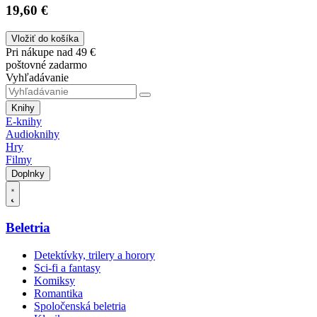
19,60 €
Vložiť do košíka
Pri nákupe nad 49 €
poštovné zadarmo
Vyhľadávanie
Knihy
E-knihy
Audioknihy
Hry
Filmy
Doplnky
Beletria
Detektívky, trilery a horory
Sci-fi a fantasy
Komiksy
Romantika
Spoločenská beletria