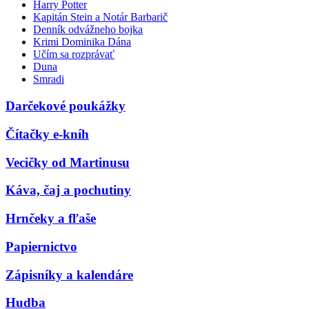
Harry Potter
Kapitán Stein a Notár Barbarič
Denník odvážneho bojka
Krimi Dominika Dána
Učím sa rozprávať
Duna
Smradi
Darčekové poukážky
Čítačky e-kníh
Vecičky od Martinusu
Káva, čaj a pochutiny
Hrnčeky a fľaše
Papiernictvo
Zápisníky a kalendáre
Hudba