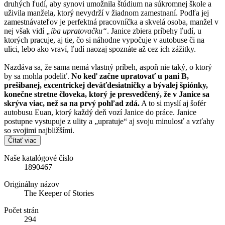
druhých ľudí, aby synovi umožnila štúdium na súkromnej škole a
uživila manžela, ktorý nevydrží v žiadnom zamestnaní. Podľa jej
zamestnávateľov je perfektná pracovníčka a skvelá osoba, manžel v
nej však vidí
„iba upratovačku“
. Janice zbiera príbehy ľudí, u
ktorých pracuje, aj tie, čo si náhodne vypočuje v autobuse či na
ulici, lebo ako vraví, ľudí naozaj spoznáte až cez ich zážitky.
Nazdáva sa, že sama nemá vlastný príbeh, aspoň nie taký, o ktorý
by sa mohla podeliť.
No keď začne upratovať u pani B,
prešibanej, excentrickej deväťdesiatničky a bývalej špiónky,
konečne stretne človeka, ktorý je presvedčený, že v Janice sa
skrýva viac, než sa na prvý pohľad zdá.
A to si myslí aj šofér
autobusu Euan, ktorý každý deň vozí Janice do práce. Janice
postupne vystupuje z ulity a „upratuje“ aj svoju minulosť a vzťahy
so svojimi najbližšími.
Čítať viac
Naše katalógové číslo
1890467
Originálny názov
The Keeper of Stories
Počet strán
294