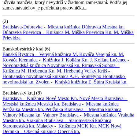
uživila manžela, ktorý nevydrží v žiadnom zamestnaní. Podľa jej
zamestnávateľov je perfektná pracovníčka...
(2)
Bratislava-Dúbravka -
Miestna knižnica Dúbravka
Miestna kn.
Dúbravka
Prievidza -
Knižnica M. Mišíka Prievidza
Kn. M. Mišíka
Prievidza
Banskobystrický kraj (6)
Banská Bystrica -
Verejná knižnica M. Kováča
Verejná kn. M.
Kováča
Kremnica -
Knižnica J. Kollára
Kn. J. Kollára
Lučenec -
Novohradská knižnica
Novohradská kn.
Rimavská Sobota -
Knižnica M. Hrebendu
Kn. M. Hrebendu
Veľký Krtíš -
Hontiansko-novohradská knižnica A.H. Škultétyho
Hontiansko-
novohradská kn.
Zvolen -
Krajská knižnica Ľ. Štúra
Krajská kn.
Bratislavský kraj (8)
Bratislava -
Knižnica Nové Mesto
Kn. Nové Mesto
Bratislava -
Mestská knižnica
Mestská kn.
Bratislava -
Miestna knižnica
Petržalka
Miestna kn. Petržalka
Bratislava -
Miestna knižnica
Vajnory
Miestna kn. Vajnory
Bratislava -
Miestna knižnica Vrakuňa
Miestna kn. Vrakuňa
Bratislava -
Staromestská knižnica
Staromestská kn.
Malacky -
Knižnica MCK
Kn. MCK
Nová
Dedinka -
Obecná knižnica
Obecná kn.