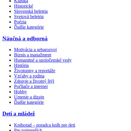
Klasika
Historické
Slovenská beletria
Svetová beletria
Poézia
Ďalšie kategórie
Náučná a odborná
Motivácia a sebarozvoj
Biznis a manažment
Humanitné a spoločenské vedy
História
Životopisy a reportáže
Vzťahy a rodina
Zdravie a životný štýl
Počítače a internet
Hobby
Umenie a dizajn
Ďalšie kategórie
Deti a mládež
Knihorad – poradca kníh pre deti
Pre najmenších