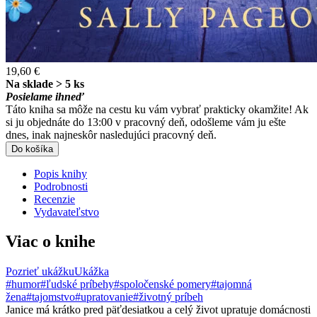
19,60 €
Na sklade > 5 ks
Posielame ihneď
Táto kniha sa môže na cestu ku vám vybrať prakticky okamžite! Ak
si ju objednáte do 13:00 v pracovný deň, odošleme vám ju ešte
dnes, inak najneskôr nasledujúci pracovný deň.
Do košíka
Popis knihy
Podrobnosti
Recenzie
Vydavateľstvo
Viac o knihe
Pozrieť ukážku
Ukážka
#humor
#ľudské príbehy
#spoločenské pomery
#tajomná
žena
#tajomstvo
#upratovanie
#životný príbeh
Janice má krátko pred päťdesiatkou a celý život upratuje domácnosti