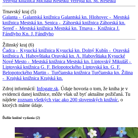
Verejná knižnica Michala Rešetku
Verejná kn. M. Rešetku
Trnavský kraj (5)
Galanta -
Galantská knižnica
Galantská kn.
Hlohovec -
Mestská
knižnica
Mestská kn.
Senica -
Záhorská knižnica
Záhorská kn.
Sereď -
Mestská knižnica
Mestská kn.
Trnava -
Knižnica J.
Fándlyho
Kn. J. Fándlyho
Žilinský kraj (6)
Čadca -
Kysucká knižnica
Kysucká kn.
Dolný Kubín -
Oravská
knižnica A. Habovštiaka
Oravská kn. A. Habovštiaka
Kysucké
Nové Mesto -
Mestská knižnica
Mestská kn.
Liptovský Mikuláš -
Liptovská knižnica G. F. Belopotockého
Liptovská kn. G. F.
Belopotockého
Martin -
Turčianska knižnica
Turčianska kn.
Žilina
-
Krajská knižnica
Krajská kn.
Zdroj informácií:
Infogate.sk
. Údaje hovoria o tom, že kniha je v
evidencii danej knižnice, môže však už byť aktuálne požičaná. Tu
nájdete
zoznam všetkých viac ako 200 slovenských knižníc
, o
ktorých máme údaje.
Ďalšie knižné vydania (2)