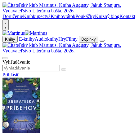
Doručenie
Kníhkupectvá
Knihovrátok
Poukážky
Knižný blog
Kontakt
E-knihy
Audioknihy
Hry
Filmy
Knihy
Doplnky
Vyhľadávanie
Prihlásiť