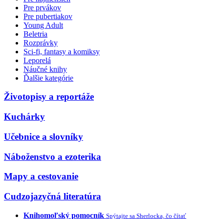
Pre prvákov
Pre pubertiakov
Young Adult
Beletria
Rozprávky
Sci-fi, fantasy a komiksy
Leporelá
Náučné knihy
Ďalšie kategórie
Životopisy a reportáže
Kuchárky
Učebnice a slovníky
Náboženstvo a ezoterika
Mapy a cestovanie
Cudzojazyčná literatúra
Knihomoľský pomocník
Spýtajte sa Sherlocka, čo čítať