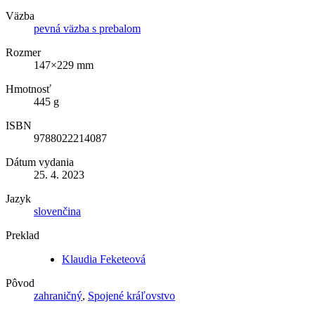
Väzba
pevná väzba s prebalom
Rozmer
147×229 mm
Hmotnosť
445 g
ISBN
9788022214087
Dátum vydania
25. 4. 2023
Jazyk
slovenčina
Preklad
Klaudia Feketeová
Pôvod
zahraničný
,
Spojené kráľovstvo