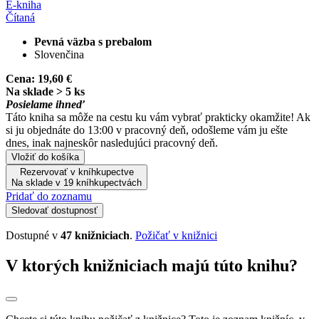
E-kniha
Čítaná
Pevná väzba s prebalom
Slovenčina
Cena:
19,60 €
Na sklade > 5 ks
Posielame ihneď
Táto kniha sa môže na cestu ku vám vybrať prakticky okamžite! Ak
si ju objednáte do 13:00 v pracovný deň, odošleme vám ju ešte
dnes, inak najneskôr nasledujúci pracovný deň.
Vložiť do košíka
Rezervovať v kníhkupectve
Na sklade v 19 kníhkupectvách
Pridať do zoznamu
Sledovať dostupnosť
Dostupné v
47 knižniciach
.
Požičať v knižnici
V ktorých knižniciach majú túto knihu?