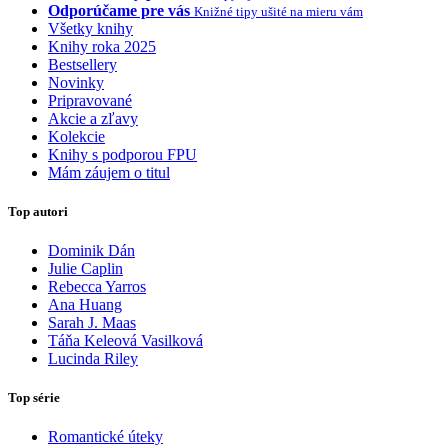
Odporúčame pre vás
Knižné tipy ušité na mieru vám
Všetky knihy
Knihy roka 2025
Bestsellery
Novinky
Pripravované
Akcie a zľavy
Kolekcie
Knihy s podporou FPU
Mám záujem o titul
Top autori
Dominik Dán
Julie Caplin
Rebecca Yarros
Ana Huang
Sarah J. Maas
Táňa Keleová Vasilková
Lucinda Riley
Top série
Romantické úteky