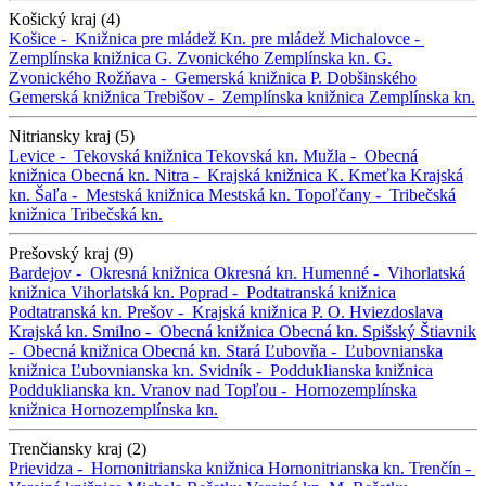
Košický kraj (4)
Košice -
Knižnica pre mládež
Kn. pre mládež
Michalovce -
Zemplínska knižnica G. Zvonického
Zemplínska kn. G.
Zvonického
Rožňava -
Gemerská knižnica P. Dobšinského
Gemerská knižnica
Trebišov -
Zemplínska knižnica
Zemplínska kn.
Nitriansky kraj (5)
Levice -
Tekovská knižnica
Tekovská kn.
Mužla -
Obecná
knižnica
Obecná kn.
Nitra -
Krajská knižnica K. Kmeťka
Krajská
kn.
Šaľa -
Mestská knižnica
Mestská kn.
Topoľčany -
Tribečská
knižnica
Tribečská kn.
Prešovský kraj (9)
Bardejov -
Okresná knižnica
Okresná kn.
Humenné -
Vihorlatská
knižnica
Vihorlatská kn.
Poprad -
Podtatranská knižnica
Podtatranská kn.
Prešov -
Krajská knižnica P. O. Hviezdoslava
Krajská kn.
Smilno -
Obecná knižnica
Obecná kn.
Spišský Štiavnik
-
Obecná knižnica
Obecná kn.
Stará Ľubovňa -
Ľubovnianska
knižnica
Ľubovnianska kn.
Svidník -
Podduklianska knižnica
Podduklianska kn.
Vranov nad Topľou -
Hornozemplínska
knižnica
Hornozemplínska kn.
Trenčiansky kraj (2)
Prievidza -
Hornonitrianska knižnica
Hornonitrianska kn.
Trenčín -