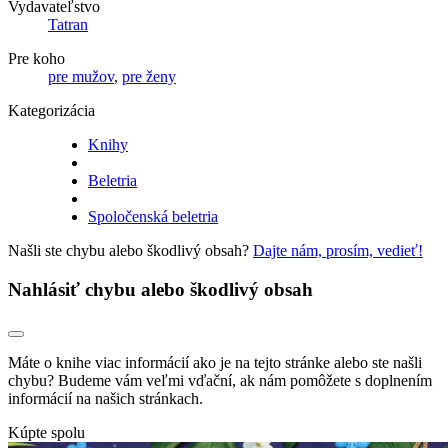
Vydavateľstvo
Tatran
Pre koho
pre mužov
,
pre ženy
Kategorizácia
Knihy
Beletria
Spoločenská beletria
Našli ste chybu alebo škodlivý obsah?
Dajte nám, prosím, vedieť!
Nahlásiť chybu alebo škodlivý obsah
Máte o knihe viac informácií ako je na tejto stránke alebo ste našli
chybu? Budeme vám veľmi vďační, ak nám pomôžete s doplnením
informácií na našich stránkach.
Kúpte spolu