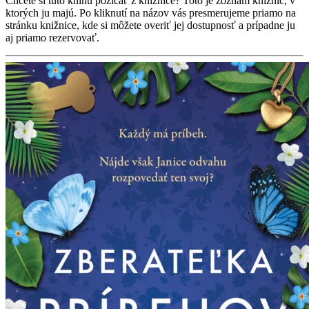
Chcete si túto knihu požičať z knižnice? Toto je zoznam knižníc, v
ktorých ju majú. Po kliknutí na názov vás presmerujeme priamo na
stránku knižnice, kde si môžete overiť jej dostupnosť a prípadne ju
aj priamo rezervovať.