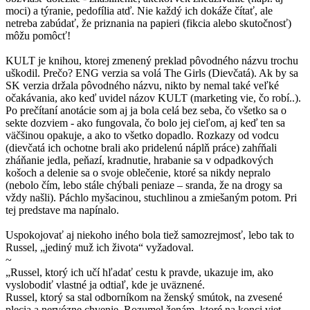
moci) a týranie, pedofília atď. Nie každý ich dokáže čítať, ale
netreba zabúdať, že priznania na papieri (fikcia alebo skutočnosť)
môžu pomôcť!
KULT je knihou, ktorej zmenený preklad pôvodného názvu trochu
uškodil. Prečo? ENG verzia sa volá The Girls (Dievčatá). Ak by sa
SK verzia držala pôvodného názvu, nikto by nemal také veľké
očakávania, ako keď uvidel názov KULT (marketing vie, čo robí..).
Po prečítaní anotácie som aj ja bola celá bez seba, čo všetko sa o
sekte dozviem - ako fungovala, čo bolo jej cieľom, aj keď ten sa
väčšinou opakuje, a ako to všetko dopadlo. Rozkazy od vodcu
(dievčatá ich ochotne brali ako pridelenú náplň práce) zahŕňali
zháňanie jedla, peňazí, kradnutie, hrabanie sa v odpadkových
košoch a delenie sa o svoje oblečenie, ktoré sa nikdy nepralo
(nebolo čím, lebo stále chýbali peniaze – sranda, že na drogy sa
vždy našli). Páchlo myšacinou, stuchlinou a zmiešaným potom. Pri
tej predstave ma napínalo.
Uspokojovať aj niekoho iného bola tiež samozrejmosť, lebo tak to
Russel, „jediný muž ich života“ vyžadoval.
~
„Russel, ktorý ich učí hľadať cestu k pravde, ukazuje im, ako
vyslobodiť vlastné ja odtiaľ, kde je uväznené.
Russel, ktorý sa stal odborníkom na ženský smútok, na zvesené
plecia a nervózne chvenie. Rozumel ženám, ktoré na konci viet