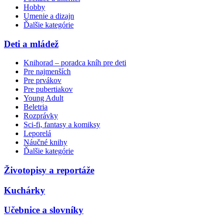
Hobby
Umenie a dizajn
Ďalšie kategórie
Deti a mládež
Knihorad – poradca kníh pre deti
Pre najmenších
Pre prvákov
Pre pubertiakov
Young Adult
Beletria
Rozprávky
Sci-fi, fantasy a komiksy
Leporelá
Náučné knihy
Ďalšie kategórie
Životopisy a reportáže
Kuchárky
Učebnice a slovníky