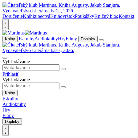
Doručenie
Kníhkupectvá
Knihovrátok
Poukážky
Knižný blog
Kontakt
E-knihy
Audioknihy
Hry
Filmy
Knihy
Doplnky
Vyhľadávanie
Prihlásiť
Vyhľadávanie
Knihy
E-knihy
Audioknihy
Hry
Filmy
Doplnky