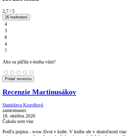
2,7
/ 5
26 hodnotení
4
3
8
4
7
Ako sa páčila e-kniha vám?
Pridať recenziu
Recenzie Martinusákov
Stanislava Kozoňová
zamestnanec
18. októbra 2020
Čakala som viac
Podľa popisu - wow život v kulte. V knihe ale v skutočnosti viac