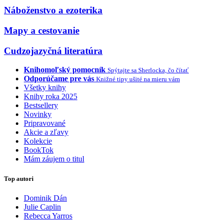
Náboženstvo a ezoterika
Mapy a cestovanie
Cudzojazyčná literatúra
Knihomoľský pomocník
Spýtajte sa Sherlocka, čo čítať
Odporúčame pre vás
Knižné tipy ušité na mieru vám
Všetky knihy
Knihy roka 2025
Bestsellery
Novinky
Pripravované
Akcie a zľavy
Kolekcie
BookTok
Mám záujem o titul
Top autori
Dominik Dán
Julie Caplin
Rebecca Yarros