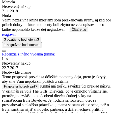
Marcela
Neoverený nákup
7.11.2018
Nuda
Velmi nezazivna kniha miestami som preskakovala strany, aj ked bol
pribeh dobry niektore momenty boli zbytocne vela opisovane co
knihe nepomohlo kedze dej negradoval....
Čítať viac
reagovať
3 pozitívne hodnotenia
3
1 negatívne hodnotenie
1
Recenzia z iného vydania (kniha)
Lesana
Neoverený nákup
22.7.2017
Neobvyklé čítanie
Tento príspevok prezrádza dôležité momenty deja, preto je skrytý,
aby sme Vám nepokazili pôžitok z čítania.
Knihá má trošku zavádzajúci preklad názvu.
Prajete si ho zobraziť?
V origináli sa volá The Girls, Dievčatá, čo je omnoho výstižnejšie,
pretože je o zvláštnom pôsobení dievčat čudnej sekty na
štrnásťročnú Evie Boydovú. Jej rodičia sa rozviedli, otec sa
presťahoval s mladšou priateľkou, mama sa stará viac o seba, než o
Evie, snaží sa nájsť si nového partnera, a dcére necháva prílišnú