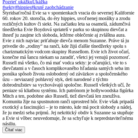
Pozrieť ukážku
Ukážka
#sekty
#hippies
#kruté zaobchádzanie
Štyridsaťročná Evie sa v spomienkach vracia do severnej Kalifornie
60. rokov 20. storočia, do éry hippies, uvoľnenej morálky a zrodu
rozličných kultov či siekt. Na začiatku leta sa osamelá, zádumčivá
tínedžerka Evie Boydová spriatelí v parku so skupinou dievčat a
ihneď ju zaujme ich sloboda, ležérne oblečenie aj zvláštna aura.
Evie z nich najviac priťahuje dievča menom Suzanne. Práve tá ju
privedie do „rodiny“ na ranči, kde žijú ďalšie tínedžerky spolu s
charizmatickým vodcom skupiny Russellom. Evie ich život očarí,
konečne má šancu niekam sa zaradiť, všetci jej venujú pozornosť.
Russell má všetko, čo má mať vodca sekty: je očarujúci, vie to s
dievčatami a v časoch komplikovaného hľadania samých seba im
ponúka spôsob života oslobodený od záväzkov a spoločenského
úzu – neviazaný pohlavný styk, deti narodené z týchto
dobrodružstiev sa vychovávajú spoločne. Russell všetkých učí, že
peniaze sú kliatbou systému. Ich patrónom je hollywoodska figúrka
Mitch a ten, podobne ako Russell, tiež dievčatá len zneužíva.
Komunita žije na spustnutom ranči uprostred hôr. Evie však pripadá
exotický a fascinujúci – je to miesto, kde má pocit slobody a nádej,
že ju medzi seba prijmú. Jej nekritický obdiv k Suzanne sa stupňuje
a Evie si vôbec neuvedomuje, že sa schyľuje k nepredstaviteľnému
násiliu.
Čítať viac