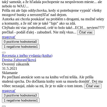
taký samotár, a že hľadala pochopenie na nesprávnom mieste... ale
nebolo to WAU...
Prišla mi ale fajn oddychovka, kedy si potrebujeme vypnúť všetky
mozgové bunky a nerozmýšľať nad dejom.
Autorka asi chcela poukázať na problém s drogami, na možné sekty
a komunity, a že nič nie je také "fajn" ako sa zdá.
Chýbalo mi viac podrobností, celé to bolo také...ECH... neviem????
prečítaš - podáš ďalej - zabudneš. Nie môj vkus...
Čítať viac
reagovať
0 pozitívne hodnotenia
0
1 negatívne hodnotenie
1
Recenzia z iného vydania (kniha)
Denisa Zahurančíková
Overený zákazník
31.5.2021
Sklamanie
Po prečítaní anotácie som sa na knihu veľmi tešila. Ale prišla
studená sprcha. Do dočítania knihy som sa musela donútiť. Dej ma
vôbec nezaujal, zdalo sa mi, že je to stále o tom istom.
Čítať viac
reagovať
3 pozitívne hodnotenia
3
1 negatívne hodnotenie
1