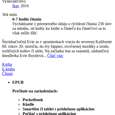
Vydavateľstvo
Ikar
, 2016
304 strán
6-7 hodín čítania
Vychádzame z priemerného údaju o rýchlosti čítania 230 slov
za minútu, od knihy ku knihe a čitateľa ku čitateľovi sa to
však môže líšiť.
Štyridsaťročná Evie sa v spomienkach vracia do severnej Kalifornie
60. rokov 20. storočia, do éry hippies, uvoľnenej morálky a zrodu
rozličných kultov či siekt. Na začiatku leta sa osamelá, zádumčivá
tínedžerka Evie Boydová...
Čítať viac
Kniha
E-kniha
Čítaná
EPUB
Prečítate na zariadeniach:
Pocketbook
Kindle
Smartfón či tablet s príslušnou aplikáciou
Počítač s príslušnou aplikáciou