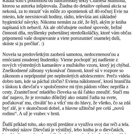
Rátala som s podobnosťou náboženskej sekty Charlesa Mansona,
ktorou sa autorka inšpirovala. Žiadna do detailov opísaná akcia sa
nekoná, za to mraziť vás môže zo spomienok už 40-ročnej Evie na
miesto, kde neexistovali hodiny, rádio, televízia ani základné
hygienické návyky. Nikomu nemám za zlé, že štýl, akým je kniha
napísaná ich nebavil. Ak ale obľubujete osobné spovede, bežné
činnosti dňa, myšlienky pubertálnej stredoškoláčky, ktoré vám občas
pripomenú vaše dospievanie a viete porozumieť osamelej duši,
skúste si ju prečítať. :)
Novela sa predovšetkým zaoberá samotou, nedocenenosťou a
emóciami znudenej študentky. Vieme pochopiť jej nadšenie z
nových výstredných kamarátov a mužského vzoru, ktorý jej chýbal.
Zneškodnené zábrany vykonávať činnosti, ktoré sú v rozpore so
zákonom a neprípustné pre neplnoletých adolescentov. Prečo videla
dobro tam, kde sa páchal zločin? Eviena náklonnosť, ktorá hraničila
s láskou k dievčaťu v spoločenstve mi tým pádom vôbec neprišla z
cesty. Zraniteľnosť mladého človeka sa dá ľahko zneužiť. Stačí mu
dať najavo, že je rovnako dôležitý ako ostatní ľudia na svete,
poďakovať mu, chváliť ho a vtĺcť mu do hlavy, že všetko, čo sa zdá
byť zlé, je v skutočnosti dobré, a hlavne užitočné pre celú „novú
rodinu“. A už je vrabec v hrsti.
Ďalší príklad toho, ako myslí predátor a využíva svoj dar reči a tela.
Pôvodný názov Dievčatá je výstižný, lebo kniha je o dievčatách,