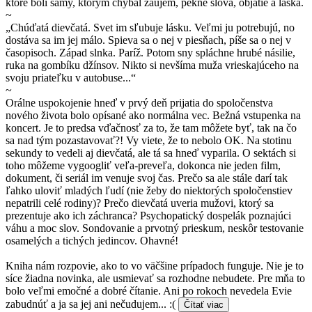
ktoré boli samy, ktorým chýbal záujem, pekné slová, objatie a láska.
~
„Chúďatá dievčatá. Svet im sľubuje lásku. Veľmi ju potrebujú, no
dostáva sa im jej málo. Spieva sa o nej v piesňach, píše sa o nej v
časopisoch. Západ slnka. Paríž. Potom sny spláchne hrubé násilie,
ruka na gombíku džínsov. Nikto si nevšíma muža vrieskajúceho na
svoju priateľku v autobuse...“
~
Orálne uspokojenie hneď v prvý deň prijatia do spoločenstva
nového života bolo opísané ako normálna vec. Bežná vstupenka na
koncert. Je to predsa vďačnosť za to, že tam môžete byť, tak na čo
sa nad tým pozastavovať?! Vy viete, že to nebolo OK. Na stotinu
sekundy to vedeli aj dievčatá, ale tá sa hneď vyparila. O sektách si
toho môžeme vygoogliť veľa-preveľa, dokonca nie jeden film,
dokument, či seriál im venuje svoj čas. Prečo sa ale stále darí tak
ľahko uloviť mladých ľudí (nie žeby do niektorých spoločenstiev
nepatrili celé rodiny)? Prečo dievčatá uveria mužovi, ktorý sa
prezentuje ako ich záchranca? Psychopatický dospelák poznajúci
váhu a moc slov. Sondovanie a prvotný prieskum, neskôr testovanie
osamelých a tichých jedincov. Ohavné!
Kniha nám rozpovie, ako to vo väčšine prípadoch funguje. Nie je to
síce žiadna novinka, ale usmievať sa rozhodne nebudete. Pre mňa to
bolo veľmi emočné a dobré čítanie. Ani po rokoch nevedela Evie
zabudnúť a ja sa jej ani nečudujem... :(
Čítať viac