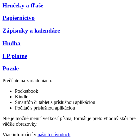
Hrnčeky a fľaše
Papiernictvo
Zápisníky a kalendáre
Hudba
LP platne
Puzzle
Prečítate na zariadeniach:
Pocketbook
Kindle
Smartfón či tablet s príslušnou aplikáciou
Počítač s príslušnou aplikáciou
Nie je možné meniť veľkosť písma, formát je preto vhodný skôr pre
väčšie obrazovky.
Viac informácií v
našich návodoch