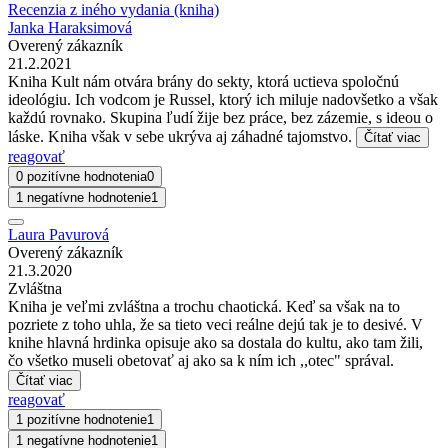
Recenzia z iného vydania (kniha)
Janka Haraksimová
Overený zákazník
21.2.2021
Kniha Kult nám otvára brány do sekty, ktorá uctieva spoločnú
ideológiu. Ich vodcom je Russel, ktorý ich miluje nadovšetko a však
každú rovnako. Skupina ľudí žije bez práce, bez zázemie, s ideou o
láske. Kniha však v sebe ukrýva aj záhadné tajomstvo.
Čítať viac
reagovať
0 pozitívne hodnotenia
0
1 negatívne hodnotenie
1
Laura Pavurová
Overený zákazník
21.3.2020
Zvláštna
Kniha je veľmi zvláštna a trochu chaotická. Keď sa však na to
pozriete z toho uhla, že sa tieto veci reálne dejú tak je to desivé. V
knihe hlavná hrdinka opisuje ako sa dostala do kultu, ako tam žili,
čo všetko museli obetovať aj ako sa k ním ich ,,otec" správal.
Čítať viac
reagovať
1 pozitívne hodnotenie
1
1 negatívne hodnotenie
1