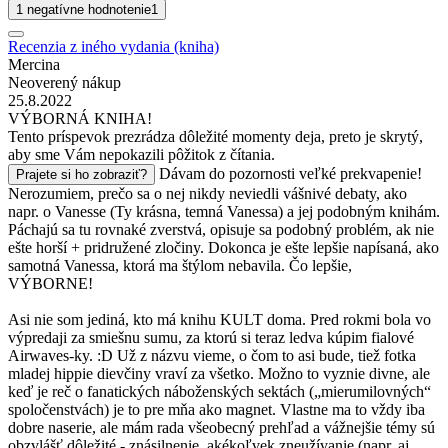
1 negatívne hodnotenie
1
Recenzia z iného vydania (kniha)
Mercina
Neoverený nákup
25.8.2022
VÝBORNÁ KNIHA!
Tento príspevok prezrádza dôležité momenty deja, preto je skrytý,
aby sme Vám nepokazili pôžitok z čítania.
Dávam do pozornosti veľké prekvapenie!
Prajete si ho zobraziť?
Nerozumiem, prečo sa o nej nikdy neviedli vášnivé debaty, ako
napr. o Vanesse (Ty krásna, temná Vanessa) a jej podobným knihám.
Páchajú sa tu rovnaké zverstvá, opisuje sa podobný problém, ak nie
ešte horší + pridružené zločiny. Dokonca je ešte lepšie napísaná, ako
samotná Vanessa, ktorá ma štýlom nebavila. Čo lepšie,
VÝBORNE!
Asi nie som jediná, kto má knihu KULT doma. Pred rokmi bola vo
výpredaji za smiešnu sumu, za ktorú si teraz ledva kúpim fialové
Airwaves-ky. :D Už z názvu vieme, o čom to asi bude, tiež fotka
mladej hippie dievčiny vraví za všetko. Možno to vyznie divne, ale
keď je reč o fanatických náboženských sektách („mierumilovných“
spoločenstvách) je to pre mňa ako magnet. Vlastne ma to vždy iba
dobre naserie, ale mám rada všeobecný prehľad a vážnejšie témy sú
obzvlášť dôležité - znásilnenie, akékoľvek zneužívanie (napr. aj