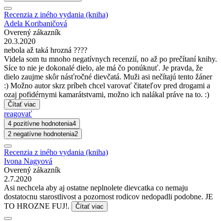
Recenzia z iného vydania (kniha)
Adela Koribaničová
Overený zákazník
20.3.2020
nebola až taká hrozná ????
Videla som tu mnoho negatívnych recenzií, no až po prečítaní knihy.
Síce to nie je dokonalé dielo, ale má čo ponúknuť. Je pravda, že
dielo zaujme skôr násťročné dievčatá. Muži asi nečítajú tento žáner
:) Možno autor skrz príbeh chcel varovať čitateľov pred drogami a
ozaj pofidérnymi kamarátstvami, možno ich nalákal práve na to. :)
Čítať viac
reagovať
4 pozitívne hodnotenia
4
2 negatívne hodnotenia
2
Recenzia z iného vydania (kniha)
Ivona Nagyová
Overený zákazník
2.7.2020
Asi nechcela aby aj ostatne neplnolete dievcatka co nemaju
dostatocnu starostlivost a pozornost rodicov nedopadli podobne. JE
TO HROZNE FUJ!.
Čítať viac