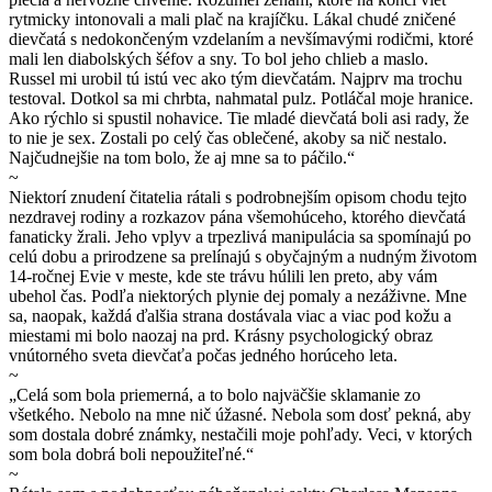
rytmicky intonovali a mali plač na krajíčku. Lákal chudé zničené
dievčatá s nedokončeným vzdelaním a nevšímavými rodičmi, ktoré
mali len diabolských šéfov a sny. To bol jeho chlieb a maslo.
Russel mi urobil tú istú vec ako tým dievčatám. Najprv ma trochu
testoval. Dotkol sa mi chrbta, nahmatal pulz. Potláčal moje hranice.
Ako rýchlo si spustil nohavice. Tie mladé dievčatá boli asi rady, že
to nie je sex. Zostali po celý čas oblečené, akoby sa nič nestalo.
Najčudnejšie na tom bolo, že aj mne sa to páčilo.“
~
Niektorí znudení čitatelia rátali s podrobnejším opisom chodu tejto
nezdravej rodiny a rozkazov pána všemohúceho, ktorého dievčatá
fanaticky žrali. Jeho vplyv a trpezlivá manipulácia sa spomínajú po
celú dobu a prirodzene sa prelínajú s obyčajným a nudným životom
14-ročnej Evie v meste, kde ste trávu húlili len preto, aby vám
ubehol čas. Podľa niektorých plynie dej pomaly a nezáživne. Mne
sa, naopak, každá ďalšia strana dostávala viac a viac pod kožu a
miestami mi bolo naozaj na prd. Krásny psychologický obraz
vnútorného sveta dievčaťa počas jedného horúceho leta.
~
„Celá som bola priemerná, a to bolo najväčšie sklamanie zo
všetkého. Nebolo na mne nič úžasné. Nebola som dosť pekná, aby
som dostala dobré známky, nestačili moje pohľady. Veci, v ktorých
som bola dobrá boli nepoužiteľné.“
~