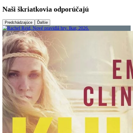
Naši škriatkovia odporúčajú
Predchádzajúce
Ďalšie