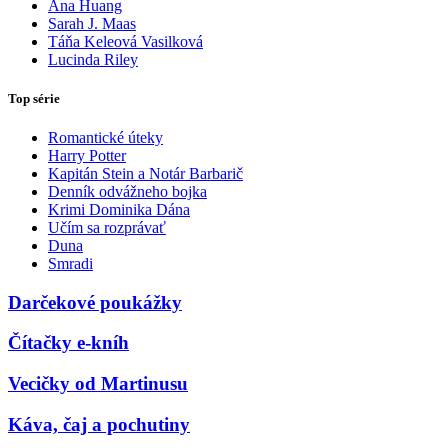
Ana Huang
Sarah J. Maas
Táňa Keleová Vasilková
Lucinda Riley
Top série
Romantické úteky
Harry Potter
Kapitán Stein a Notár Barbarič
Denník odvážneho bojka
Krimi Dominika Dána
Učím sa rozprávať
Duna
Smradi
Darčekové poukážky
Čítačky e-kníh
Vecičky od Martinusu
Káva, čaj a pochutiny