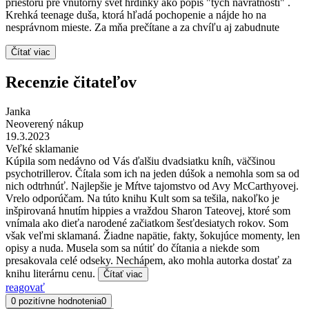
priestoru pre vnútorný svet hrdinky ako popis "tých návratnosti" .
Krehká teenage duša, ktorá hľadá pochopenie a nájde ho na
nesprávnom mieste. Za mňa prečítane a za chvíľu aj zabudnute
Čítať viac
Recenzie čitateľov
Janka
Neoverený nákup
19.3.2023
Veľké sklamanie
Kúpila som nedávno od Vás ďalšiu dvadsiatku kníh, väčšinou
psychotrillerov. Čítala som ich na jeden dúšok a nemohla som sa od
nich odtrhnúť. Najlepšie je Mŕtve tajomstvo od Avy McCarthyovej.
Vrelo odporúčam. Na túto knihu Kult som sa tešila, nakoľko je
inšpirovaná hnutím hippies a vraždou Sharon Tateovej, ktoré som
vnímala ako dieťa narodené začiatkom šesťdesiatych rokov. Som
však veľmi sklamaná. Žiadne napätie, fakty, šokujúce momenty, len
opisy a nuda. Musela som sa nútiť do čítania a niekde som
presakovala celé odseky. Nechápem, ako mohla autorka dostať za
knihu literárnu cenu.
Čítať viac
reagovať
0 pozitívne hodnotenia
0