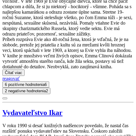
voľnosť. V lete 1969 je Evie obyčajné dievča, ktoré sa chce páčiť
chlapcom a dúfa, že si ju niektorý - hociktorý - všimne. Poháda sa s
najlepšou kamarátkou a odrazu zostane úplne sama. Stretne 19-
ročnú Suzanne, ktorá stelesňuje všetko, po čom Emma túži - je sexi,
nespútaná, sexuálne skúsená, nezávislá. Pomaly vtiahne Evie do
skupiny charizmatického Russela, ktorý vedie sektu. Evie má
odrazu priateľov, pozornosť, sexuálne zážitky.
Príbeh rozpráva Evie ako 40-ročná žena, ktorá je vďačná, že je na
slobode, pretože jej priatelia z kultu sú za mrežami kvôli hroznej
veci, ktorú spáchali v lete 1969, a ktorej sa Evie vyhla iba náhodou.
V knihe je množstvo veľmi živých opisov, Emma Clinová dokázala
vytvoriť atmosféru starého ranča, kde žila sekta, postavy sú tiež
dotiahnuté do detailov. Neobvyklá, zato zaujímavá kniha.
Čítať viac
reagovať
6 pozitívne hodnotenia
6
2 negatívne hodnotenia
2
Vydavateľstvo Ikar
V roku 1990 si desať knižných nadšencov povedalo, že nastal čas
rozšíriť ponuku vydavateľstiev na Slovensku. Čoskoro založili