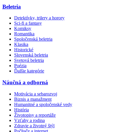
Beletria
Detektívky, trilery a horory
Sci-fi a fantasy
Komiksy
Romantika
Spoločenská beletria
Klasika
Historické
Slovenská beletria
Svetová beletria
Poézia
Ďalšie kategórie
Náučná a odborná
Motivácia a sebarozvoj
Biznis a manažment
Humanitné a spoločenské vedy
História
Životopisy a reportáže
Vzťahy a rodina
Zdravie a životný štýl
Počítače a internet