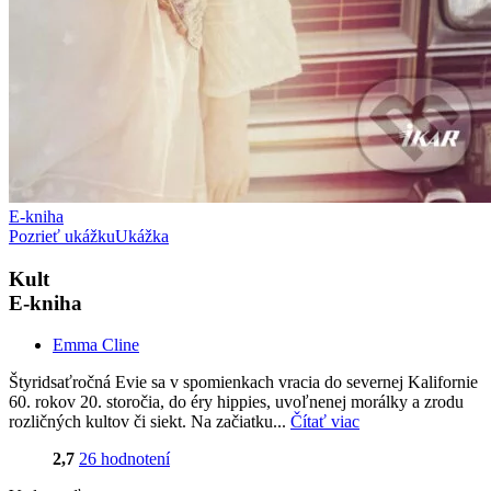
E-kniha
Pozrieť ukážku
Ukážka
Kult
E-kniha
Emma Cline
Štyridsaťročná Evie sa v spomienkach vracia do severnej Kalifornie
60. rokov 20. storočia, do éry hippies, uvoľnenej morálky a zrodu
rozličných kultov či siekt. Na začiatku...
Čítať viac
2,7
26 hodnotení