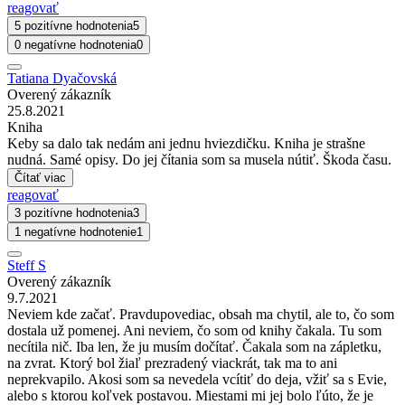
reagovať
5 pozitívne hodnotenia
5
0 negatívne hodnotenia
0
Tatiana Dyačovská
Overený zákazník
25.8.2021
Kniha
Keby sa dalo tak nedám ani jednu hviezdičku. Kniha je strašne
nudná. Samé opisy. Do jej čítania som sa musela nútiť. Škoda času.
Čítať viac
reagovať
3 pozitívne hodnotenia
3
1 negatívne hodnotenie
1
Steff S
Overený zákazník
9.7.2021
Neviem kde začať. Pravdupovediac, obsah ma chytil, ale to, čo som
dostala už pomenej. Ani neviem, čo som od knihy čakala. Tu som
necítila nič. Iba len, že ju musím dočítať. Čakala som na zápletku,
na zvrat. Ktorý bol žiaľ prezradený viackrát, tak ma to ani
neprekvapilo. Akosi som sa nevedela vcítiť do deja, vžiť sa s Evie,
alebo s ktorou koľvek postavou. Miestami mi jej bolo ľúto, že je