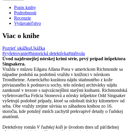
Popis knihy
Podrobnosti
Recenzie
Vydavateľstvo
Viac o knihe
Pozrieť ukážku
Ukážka
#vyšetrovanie
#historická detektívka
#mŕtvola
Úvod najdrsnejšej nórskej krimi série, prvý prípad inšpektora
Singsakera.
Vražda v múzeu Edgara Allana Poea v americkom Richmonde sa
nápadne podobá na podobnú vraždu v knižnici v nórskom
Trondheime. Amerického kurátora nájdu stiahnutého z kože
priviazaného k podstavcu sochy, telo nórskej archivárky nájdu
zamknuté v trezore s najvzácnejšími starými knihami. Richmondská
vyšetrovateľka Felicia Stoneová a nórsky inšpektor Odd Singsaker
vyšetrujú podobné prípady, ktoré sa odohrali tisícky kilometrov od
seba. Obe vraždy zrejme súvisia so záhadnou knihou zo 16.
storočia, kde potulný mních zachytil prekvapivé detaily o ľudskej
anatómii.
Detektívny román
V ľudskej koži
je úvodom dnes už päťdielnej