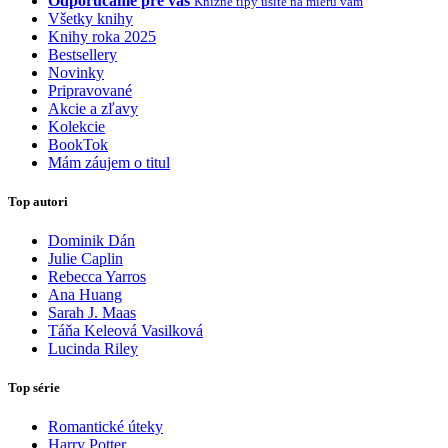
Odporúčame pre vás
Knižné tipy ušité na mieru vám
Všetky knihy
Knihy roka 2025
Bestsellery
Novinky
Pripravované
Akcie a zľavy
Kolekcie
BookTok
Mám záujem o titul
Top autori
Dominik Dán
Julie Caplin
Rebecca Yarros
Ana Huang
Sarah J. Maas
Táňa Keleová Vasilková
Lucinda Riley
Top série
Romantické úteky
Harry Potter