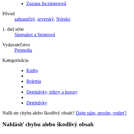
Zuzana Inczingerová
Pôvod
zahraničný
,
severský
,
Nórsko
1. diel série
Singsaker a Stoneová
Vydavateľstvo
Premedia
Kategorizácia
Knihy
Beletria
Detektívky, trilery a horory
Detektívky
Našli ste chybu alebo škodlivý obsah?
Dajte nám, prosím, vedieť!
Nahlásiť chybu alebo škodlivý obsah