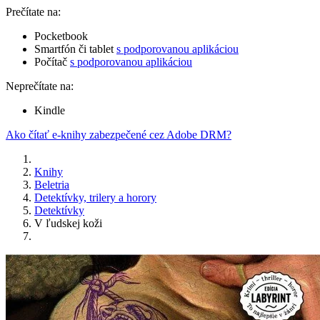
Prečítate na:
Pocketbook
Smartfón či tablet
s podporovanou aplikáciou
Počítač
s podporovanou aplikáciou
Neprečítate na:
Kindle
Ako čítať e-knihy zabezpečené cez Adobe DRM?
Knihy
Beletria
Detektívky, trilery a horory
Detektívky
V ľudskej koži