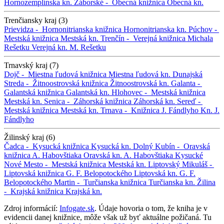
Hornozemplínska kn.
Záborské -
Obecná knižnica
Obecná kn.
Trenčiansky kraj (3)
Prievidza -
Hornonitrianska knižnica
Hornonitrianska kn.
Púchov -
Mestská knižnica
Mestská kn.
Trenčín -
Verejná knižnica Michala
Rešetku
Verejná kn. M. Rešetku
Trnavský kraj (7)
Dojč -
Miestna ľudová knižnica
Miestna ľudová kn.
Dunajská
Streda -
Žitnoostrovská knižnica
Žitnoostrovská kn.
Galanta -
Galantská knižnica
Galantská kn.
Hlohovec -
Mestská knižnica
Mestská kn.
Senica -
Záhorská knižnica
Záhorská kn.
Sereď -
Mestská knižnica
Mestská kn.
Trnava -
Knižnica J. Fándlyho
Kn. J.
Fándlyho
Žilinský kraj (6)
Čadca -
Kysucká knižnica
Kysucká kn.
Dolný Kubín -
Oravská
knižnica A. Habovštiaka
Oravská kn. A. Habovštiaka
Kysucké
Nové Mesto -
Mestská knižnica
Mestská kn.
Liptovský Mikuláš -
Liptovská knižnica G. F. Belopotockého
Liptovská kn. G. F.
Belopotockého
Martin -
Turčianska knižnica
Turčianska kn.
Žilina
-
Krajská knižnica
Krajská kn.
Zdroj informácií:
Infogate.sk
. Údaje hovoria o tom, že kniha je v
evidencii danej knižnice, môže však už byť aktuálne požičaná. Tu