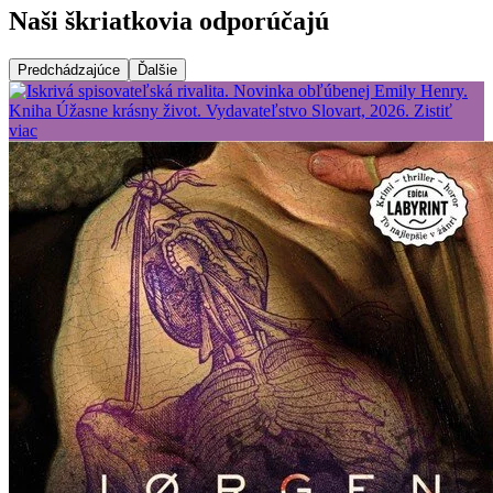
Naši škriatkovia odporúčajú
Predchádzajúce
Ďalšie