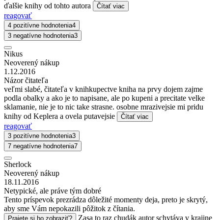
ďalšie knihy od tohto autora
Čítať viac
reagovať
4 pozitívne hodnotenia
4
3 negatívne hodnotenia
3
Nikus
Neoverený nákup
1.12.2016
Názor čitateľa
veľmi slabé, čitateľa v knihkupectve kniha na prvy dojem zajme
podla obalky a ako je to napisane, ale po kupeni a precitate velke
sklamanie, nie je to nic take strasne. osobne mrazivejsie mi pridu
knihy od Keplera a ovela putavejsie
Čítať viac
reagovať
3 pozitívne hodnotenia
3
7 negatívne hodnotenia
7
Sherlock
Neoverený nákup
18.11.2016
Netypické, ale práve tým dobré
Tento príspevok prezrádza dôležité momenty deja, preto je skrytý,
aby sme Vám nepokazili pôžitok z čítania.
Zasa to raz chudák autor schytáva v krajine
Prajete si ho zobraziť?