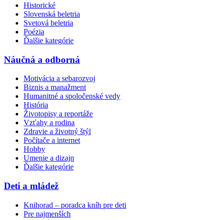
Historické
Slovenská beletria
Svetová beletria
Poézia
Ďalšie kategórie
Náučná a odborná
Motivácia a sebarozvoj
Biznis a manažment
Humanitné a spoločenské vedy
História
Životopisy a reportáže
Vzťahy a rodina
Zdravie a životný štýl
Počítače a internet
Hobby
Umenie a dizajn
Ďalšie kategórie
Deti a mládež
Knihorad – poradca kníh pre deti
Pre najmenších