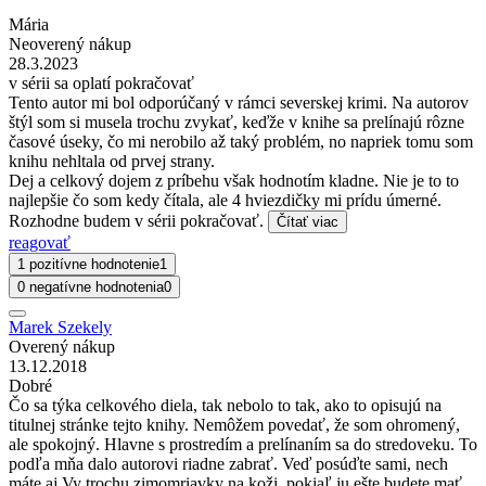
Mária
Neoverený nákup
28.3.2023
v sérii sa oplatí pokračovať
Tento autor mi bol odporúčaný v rámci severskej krimi. Na autorov
štýl som si musela trochu zvykať, keďže v knihe sa prelínajú rôzne
časové úseky, čo mi nerobilo až taký problém, no napriek tomu som
knihu nehltala od prvej strany.
Dej a celkový dojem z príbehu však hodnotím kladne. Nie je to to
najlepšie čo som kedy čítala, ale 4 hviezdičky mi prídu úmerné.
Rozhodne budem v sérii pokračovať.
Čítať viac
reagovať
1 pozitívne hodnotenie
1
0 negatívne hodnotenia
0
Marek Szekely
Overený nákup
13.12.2018
Dobré
Čo sa týka celkového diela, tak nebolo to tak, ako to opisujú na
titulnej stránke tejto knihy. Nemôžem povedať, že som ohromený,
ale spokojný. Hlavne s prostredím a prelínaním sa do stredoveku. To
podľa mňa dalo autorovi riadne zabrať. Veď posúďte sami, nech
máte aj Vy trochu zimomriavky na koži, pokiaľ ju ešte budete mať.