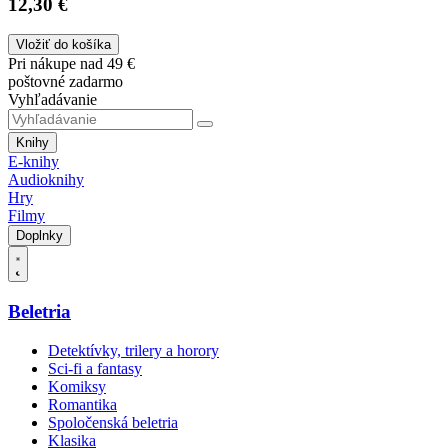
12,30 €
Vložiť do košíka
Pri nákupe nad 49 €
poštovné zadarmo
Vyhľadávanie
Knihy
E-knihy
Audioknihy
Hry
Filmy
Doplnky
Beletria
Detektívky, trilery a horory
Sci-fi a fantasy
Komiksy
Romantika
Spoločenská beletria
Klasika