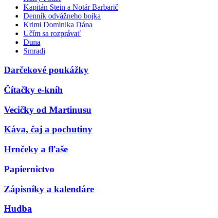
Kapitán Stein a Notár Barbarič
Denník odvážneho bojka
Krimi Dominika Dána
Učím sa rozprávať
Duna
Smradi
Darčekové poukážky
Čítačky e-kníh
Vecičky od Martinusu
Káva, čaj a pochutiny
Hrnčeky a fľaše
Papiernictvo
Zápisníky a kalendáre
Hudba