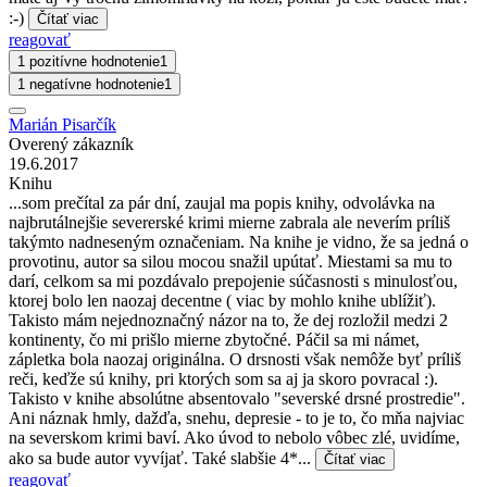
:-)
Čítať viac
reagovať
1 pozitívne hodnotenie
1
1 negatívne hodnotenie
1
Marián Pisarčík
Overený zákazník
19.6.2017
Knihu
...som prečítal za pár dní, zaujal ma popis knihy, odvolávka na
najbrutálnejšie severerské krimi mierne zabrala ale neverím príliš
takýmto nadneseným označeniam. Na knihe je vidno, že sa jedná o
provotinu, autor sa silou mocou snažil upútať. Miestami sa mu to
darí, celkom sa mi pozdávalo prepojenie súčasnosti s minulosťou,
ktorej bolo len naozaj decentne ( viac by mohlo knihe ublížiť).
Takisto mám nejednoznačný názor na to, že dej rozložil medzi 2
kontinenty, čo mi prišlo mierne zbytočné. Páčil sa mi námet,
zápletka bola naozaj originálna. O drsnosti však nemôže byť príliš
reči, keďže sú knihy, pri ktorých som sa aj ja skoro povracal :).
Takisto v knihe absolútne absentovalo "severské drsné prostredie".
Ani náznak hmly, dažďa, snehu, depresie - to je to, čo mňa najviac
na severskom krimi baví. Ako úvod to nebolo vôbec zlé, uvidíme,
ako sa bude autor vyvíjať. Také slabšie 4*...
Čítať viac
reagovať