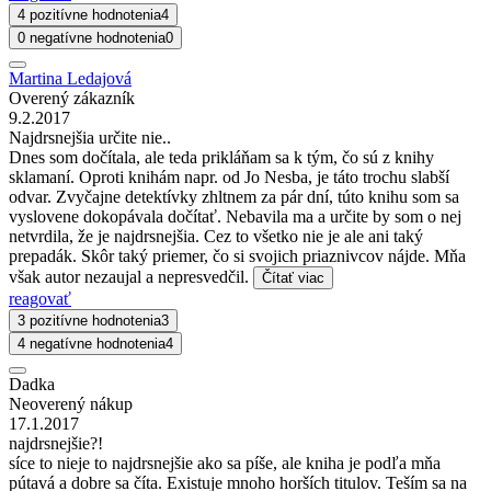
4 pozitívne hodnotenia
4
0 negatívne hodnotenia
0
Martina Ledajová
Overený zákazník
9.2.2017
Najdrsnejšia určite nie..
Dnes som dočítala, ale teda prikláňam sa k tým, čo sú z knihy
sklamaní. Oproti knihám napr. od Jo Nesba, je táto trochu slabší
odvar. Zvyčajne detektívky zhltnem za pár dní, túto knihu som sa
vyslovene dokopávala dočítať. Nebavila ma a určite by som o nej
netvrdila, že je najdrsnejšia. Cez to všetko nie je ale ani taký
prepadák. Skôr taký priemer, čo si svojich priaznivcov nájde. Mňa
však autor nezaujal a nepresvedčil.
Čítať viac
reagovať
3 pozitívne hodnotenia
3
4 negatívne hodnotenia
4
Dadka
Neoverený nákup
17.1.2017
najdrsnejšie?!
síce to nieje to najdrsnejšie ako sa píše, ale kniha je podľa mňa
pútavá a dobre sa číta. Existuje mnoho horších titulov. Teším sa na