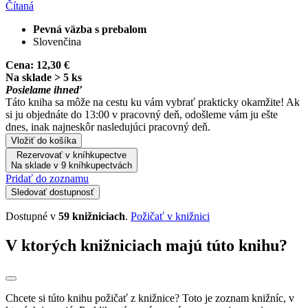
Čítaná
Pevná väzba s prebalom
Slovenčina
Cena:
12,30 €
Na sklade > 5 ks
Posielame ihneď
Táto kniha sa môže na cestu ku vám vybrať prakticky okamžite! Ak
si ju objednáte do 13:00 v pracovný deň, odošleme vám ju ešte
dnes, inak najneskôr nasledujúci pracovný deň.
Vložiť do košíka
Rezervovať v kníhkupectve
Na sklade v 9 kníhkupectvách
Pridať do zoznamu
Sledovať dostupnosť
Dostupné v
59 knižniciach
.
Požičať v knižnici
V ktorých knižniciach majú túto knihu?
Chcete si túto knihu požičať z knižnice? Toto je zoznam knižníc, v