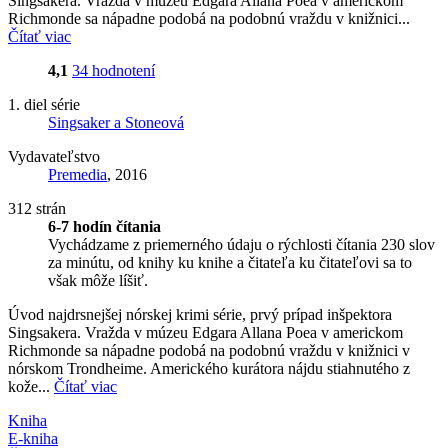
Singsakera. Vražda v múzeu Edgara Allana Poea v americkom
Richmonde sa nápadne podobá na podobnú vraždu v knižnici...
Čítať viac
4,1
34 hodnotení
1. diel série
Singsaker a Stoneová
Vydavateľstvo
Premedia
, 2016
312 strán
6-7 hodín čítania
Vychádzame z priemerného údaju o rýchlosti čítania 230 slov
za minútu, od knihy ku knihe a čitateľa ku čitateľovi sa to
však môže líšiť.
Úvod najdrsnejšej nórskej krimi série, prvý prípad inšpektora
Singsakera. Vražda v múzeu Edgara Allana Poea v americkom
Richmonde sa nápadne podobá na podobnú vraždu v knižnici v
nórskom Trondheime. Amerického kurátora nájdu stiahnutého z
kože...
Čítať viac
Kniha
E-kniha