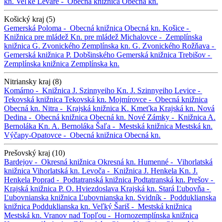
kn.
Veľké Leváre -
Obecná knižnica
Obecná kn.
Košický kraj (5)
Gemerská Poloma -
Obecná knižnica
Obecná kn.
Košice -
Knižnica pre mládež
Kn. pre mládež
Michalovce -
Zemplínska
knižnica G. Zvonického
Zemplínska kn. G. Zvonického
Rožňava -
Gemerská knižnica P. Dobšinského
Gemerská knižnica
Trebišov -
Zemplínska knižnica
Zemplínska kn.
Nitriansky kraj (8)
Komárno -
Knižnica J. Szinnyeiho
Kn. J. Szinnyeiho
Levice -
Tekovská knižnica
Tekovská kn.
Mojmírovce -
Obecná knižnica
Obecná kn.
Nitra -
Krajská knižnica K. Kmeťka
Krajská kn.
Nová
Dedina -
Obecná knižnica
Obecná kn.
Nové Zámky -
Knižnica A.
Bernoláka
Kn. A. Bernoláka
Šaľa -
Mestská knižnica
Mestská kn.
Výčapy-Opatovce -
Obecná knižnica
Obecná kn.
Prešovský kraj (10)
Bardejov -
Okresná knižnica
Okresná kn.
Humenné -
Vihorlatská
knižnica
Vihorlatská kn.
Levoča -
Knižnica J. Henkela
Kn. J.
Henkela
Poprad -
Podtatranská knižnica
Podtatranská kn.
Prešov -
Krajská knižnica P. O. Hviezdoslava
Krajská kn.
Stará Ľubovňa -
Ľubovnianska knižnica
Ľubovnianska kn.
Svidník -
Podduklianska
knižnica
Podduklianska kn.
Veľký Šariš -
Mestská knižnica
Mestská kn.
Vranov nad Topľou -
Hornozemplínska knižnica