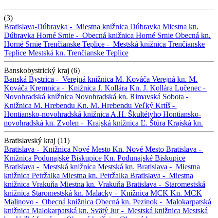
(3)
Bratislava-Dúbravka -
Miestna knižnica Dúbravka
Miestna kn.
Dúbravka
Horné Srnie -
Obecná knižnica Horné Srnie
Obecná kn.
Horné Srnie
Trenčianske Teplice -
Mestská knižnica Trenčianske
Teplice
Mestská kn. Trenčianske Teplice
Banskobystrický kraj (6)
Banská Bystrica -
Verejná knižnica M. Kováča
Verejná kn. M.
Kováča
Kremnica -
Knižnica J. Kollára
Kn. J. Kollára
Lučenec -
Novohradská knižnica
Novohradská kn.
Rimavská Sobota -
Knižnica M. Hrebendu
Kn. M. Hrebendu
Veľký Krtíš -
Hontiansko-novohradská knižnica A.H. Škultétyho
Hontiansko-
novohradská kn.
Zvolen -
Krajská knižnica Ľ. Štúra
Krajská kn.
Bratislavský kraj (11)
Bratislava -
Knižnica Nové Mesto
Kn. Nové Mesto
Bratislava -
Knižnica Podunajské Biskupice
Kn. Podunajské Biskupice
Bratislava -
Mestská knižnica
Mestská kn.
Bratislava -
Miestna
knižnica Petržalka
Miestna kn. Petržalka
Bratislava -
Miestna
knižnica Vrakuňa
Miestna kn. Vrakuňa
Bratislava -
Staromestská
knižnica
Staromestská kn.
Malacky -
Knižnica MCK
Kn. MCK
Malinovo -
Obecná knižnica
Obecná kn.
Pezinok -
Malokarpatská
knižnica
Malokarpatská kn.
Svätý Jur -
Mestská knižnica
Mestská