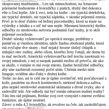
okupovanej mudrlantmi... Len tak mimochodom, na Amazone
priemerné hodnotenie 4 hviezdičky z piatich, druhý diel dokonca
ešte o čosi lepšie. Ale k veci, teda ku knihe - nie typická detektívka,
nie typický detektív, nie typická zápletka, v skratke príjemná zmena.
Prvé: je to dosť ďaleko od bežnej procedurálky, ktorá sa trasie na
výsledky z labáku a o nič iné tam nejde. Miestami historický thriller,
odbočky zo stredoveku netvoria podstatnú časť knihy, je to skôr
príjemné osvieženie.
Druhé: nórsky vyšetrovateľ po operácii mozgu, problémy s
pamäťou aj vlastnou identitou, takže žiadna obohraná platňa, ktorá
má zvyčajne dve strany - buď nejaký hrozne slušný chlapík a
milujúci otec rodiny, alebo ožran, ktorého ženy ľutujú, ale doma by
to mať nechceli. Americká vyšetrovateľka tiež trochu zaseknutá vo
svojej minulosti, z nej si naopak pamätá možno až priveľa, ale ako
sa ukáže, v románe to má svoje miesto, žiadne bezúčelné odbočky,
aby sme nazbierali rozumný počet strán. Chémia medzi nimi
funguje, uvidíme ako ďalej v druhej knihe.
Tretie: no áno, asi to celé nie je úplne uveriteľné, telá posťahované z
kože, paralelne na dvoch kontinentoch, niektoré dokonca zaživa,
plus nejaké stredoveké anatomické skúmania a divné zvyky, ako si
zadovážiť telá. Ale odkedy má byť román odrazom nudnej reality?
Túto hru rád prijímam, Brekke svoj svet vymyslel s mierne zvrhlou
fantáziou, ale úplne neuletel.
Záver: u mňa 4,5 hviezdičky, ak revolver na čele, tak zaokrúhľujem