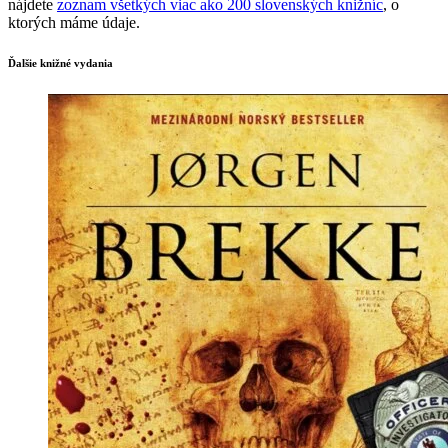
nájdete
zoznam všetkých viac ako 200 slovenských knižníc
, o
ktorých máme údaje.
Ďalšie knižné vydania