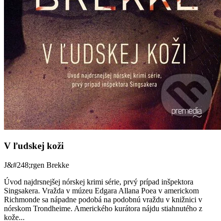
V ľudskej koži
J&#248;rgen Brekke
Úvod najdrsnejšej nórskej krimi série, prvý prípad inšpektora
Singsakera. Vražda v múzeu Edgara Allana Poea v americkom
Richmonde sa nápadne podobá na podobnú vraždu v knižnici v
nórskom Trondheime. Amerického kurátora nájdu stiahnutého z
kože...