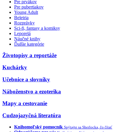
Pre prvákov
Pre pubertiakov
Young Adult
Beletria
Rozprávky
Sci-fi, fantasy a komiksy
Leporelá
Náučné knihy
Ďalšie kategórie
Životopisy a reportáže
Kuchárky
Učebnice a slovníky
Náboženstvo a ezoterika
Mapy a cestovanie
Cudzojazyčná literatúra
Knihomoľský pomocník
Spýtajte sa Sherlocka, čo čítať