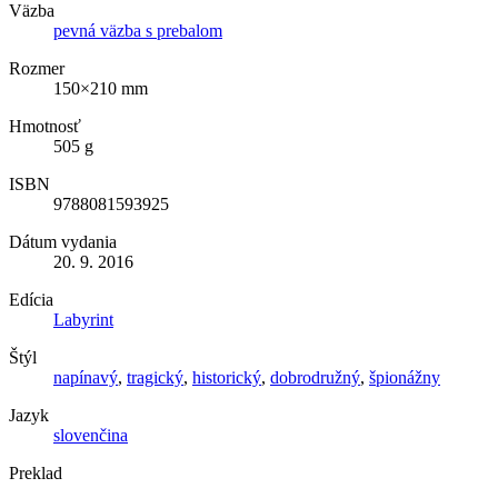
Väzba
pevná väzba s prebalom
Rozmer
150×210 mm
Hmotnosť
505 g
ISBN
9788081593925
Dátum vydania
20. 9. 2016
Edícia
Labyrint
Štýl
napínavý
,
tragický
,
historický
,
dobrodružný
,
špionážny
Jazyk
slovenčina
Preklad