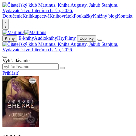
Doručenie
Kníhkupectvá
Knihovrátok
Poukážky
Knižný blog
Kontakt
E-knihy
Audioknihy
Hry
Filmy
Knihy
Doplnky
Vyhľadávanie
Prihlásiť