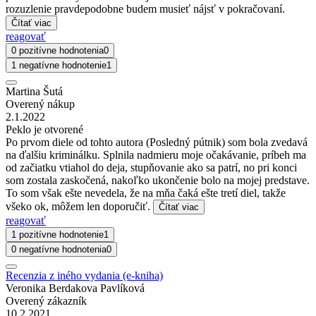
rozuzlenie pravdepodobne budem musieť nájsť v pokračovaní.
Čítať viac
reagovať
0 pozitívne hodnotenia
0
1 negatívne hodnotenie
1
Martina Šutá
Overený nákup
2.1.2022
Peklo je otvorené
Po prvom diele od tohto autora (Posledný pútnik) som bola zvedavá
na ďalšiu kriminálku. Splnila nadmieru moje očakávanie, príbeh ma
od začiatku vtiahol do deja, stupňovanie ako sa patrí, no pri konci
som zostala zaskočená, nakoľko ukončenie bolo na mojej predstave.
To som však ešte nevedela, že na mňa čaká ešte tretí diel, takže
všeko ok, môžem len doporučiť.
Čítať viac
reagovať
1 pozitívne hodnotenie
1
0 negatívne hodnotenia
0
Recenzia z iného vydania (e-kniha)
Veronika Berdakova Pavlíková
Overený zákazník
10.2.2021