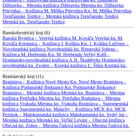
Dúbravka -
Miestna knižnica Dúbravka
Miestna kn. Dúbravka
Prievidza -
Knižnica M. Mišíka Prievidza
Kn. M. Mišíka Prievidza
Trenčianske Teplice -
Mestská knižnica Trenčianske Teplice
Mestská kn. Trenčianske Teplice
Banskobystrický kraj (6)
Banská Bystrica -
Verejná knižnica M. Kováča
Verejná kn. M.
Kováča
Kremnica -
Knižnica J. Kollára
Kn. J. Kollára
Lučenec -
Novohradská knižnica
Novohradská kn.
Rimavská Sobota -
Knižnica M. Hrebendu
Kn. M. Hrebendu
Veľký Krtíš -
Hontiansko-novohradská knižnica A.H. Škultétyho
Hontiansko-
novohradská kn.
Zvolen -
Krajská knižnica Ľ. Štúra
Krajská kn.
Bratislavský kraj (11)
Bratislava -
Knižnica Nové Mesto
Kn. Nové Mesto
Bratislava -
Knižnica Podunajské Biskupice
Kn. Podunajské Biskupice
Bratislava -
Mestská knižnica
Mestská kn.
Bratislava -
Miestna
knižnica Petržalka
Miestna kn. Petržalka
Bratislava -
Miestna
knižnica Vrakuňa
Miestna kn. Vrakuňa
Bratislava -
Staromestská
knižnica
Staromestská kn.
Malacky -
Knižnica MCK
Kn. MCK
Pezinok -
Malokarpatská knižnica
Malokarpatská kn.
Svätý Jur -
Mestská knižnica
Mestská kn.
Veľké Leváre -
Obecná knižnica
Obecná kn.
Zohor -
Miestna ľudová knižnica
Miestna ľudová kn.