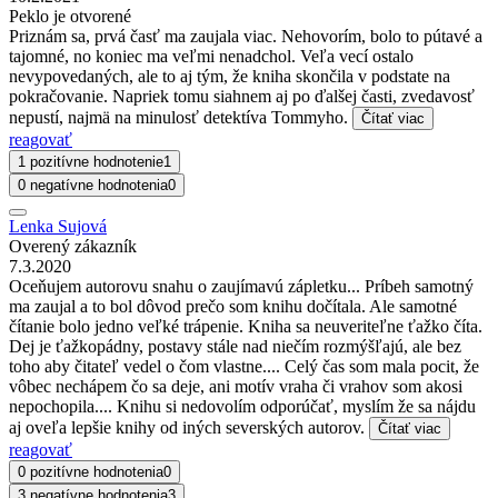
Peklo je otvorené
Priznám sa, prvá časť ma zaujala viac. Nehovorím, bolo to pútavé a
tajomné, no koniec ma veľmi nenadchol. Veľa vecí ostalo
nevypovedaných, ale to aj tým, že kniha skončila v podstate na
pokračovanie. Napriek tomu siahnem aj po ďalšej časti, zvedavosť
nepustí, najmä na minulosť detektíva Tommyho.
Čítať viac
reagovať
1 pozitívne hodnotenie
1
0 negatívne hodnotenia
0
Lenka Sujová
Overený zákazník
7.3.2020
Oceňujem autorovu snahu o zaujímavú zápletku... Príbeh samotný
ma zaujal a to bol dôvod prečo som knihu dočítala. Ale samotné
čítanie bolo jedno veľké trápenie. Kniha sa neuveriteľne ťažko číta.
Dej je ťažkopádny, postavy stále nad niečím rozmýšľajú, ale bez
toho aby čitateľ vedel o čom vlastne.... Celý čas som mala pocit, že
vôbec nechápem čo sa deje, ani motív vraha či vrahov som akosi
nepochopila.... Knihu si nedovolím odporúčať, myslím že sa nájdu
aj oveľa lepšie knihy od iných severských autorov.
Čítať viac
reagovať
0 pozitívne hodnotenia
0
3 negatívne hodnotenia
3