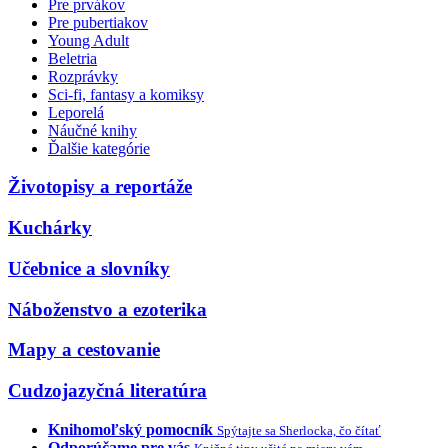
Pre prvákov
Pre pubertiakov
Young Adult
Beletria
Rozprávky
Sci-fi, fantasy a komiksy
Leporelá
Náučné knihy
Ďalšie kategórie
Životopisy a reportáže
Kuchárky
Učebnice a slovníky
Náboženstvo a ezoterika
Mapy a cestovanie
Cudzojazyčná literatúra
Knihomoľský pomocník
Spýtajte sa Sherlocka, čo čítať
Odporúčame pre vás