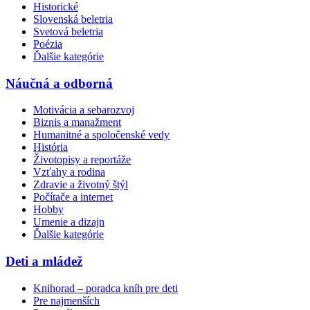
Historické
Slovenská beletria
Svetová beletria
Poézia
Ďalšie kategórie
Náučná a odborná
Motivácia a sebarozvoj
Biznis a manažment
Humanitné a spoločenské vedy
História
Životopisy a reportáže
Vzťahy a rodina
Zdravie a životný štýl
Počítače a internet
Hobby
Umenie a dizajn
Ďalšie kategórie
Deti a mládež
Knihorad – poradca kníh pre deti
Pre najmenších