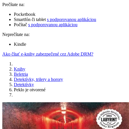
Prečítate na:
Pocketbook
Smartfón či tablet
s podporovanou aplikáciou
Počítač
s podporovanou aplikáciou
Neprečítate na:
Kindle
Ako čítať e-knihy zabezpečené cez Adobe DRM?
Knihy
Beletria
Detektívky, trilery a horory
Detektívky
Peklo je otvorené