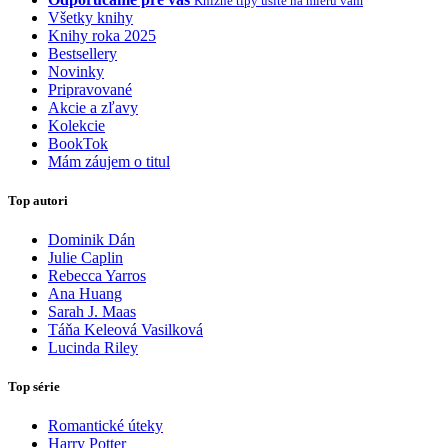
Knižné tipy ušité na mieru vám
Všetky knihy
Knihy roka 2025
Bestsellery
Novinky
Pripravované
Akcie a zľavy
Kolekcie
BookTok
Mám záujem o titul
Top autori
Dominik Dán
Julie Caplin
Rebecca Yarros
Ana Huang
Sarah J. Maas
Táňa Keleová Vasilková
Lucinda Riley
Top série
Romantické úteky
Harry Potter