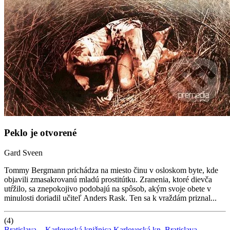
Peklo je otvorené
Gard Sveen
Tommy Bergmann prichádza na miesto činu v osloskom byte, kde
objavili zmasakrovanú mladú prostitútku. Zranenia, ktoré dievča
utŕžilo, sa znepokojivo podobajú na spôsob, akým svoje obete v
minulosti doriadil učiteľ Anders Rask. Ten sa k vraždám priznal...
(4)
Bratislava -
Karloveská knižnica
Karloveská kn.
Bratislava-