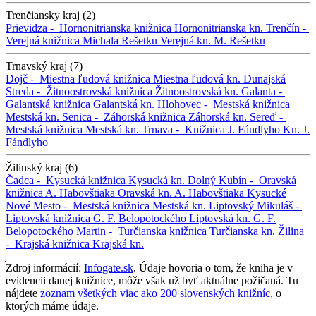
Trenčiansky kraj (2)
Prievidza -
Hornonitrianska knižnica
Hornonitrianska kn.
Trenčín -
Verejná knižnica Michala Rešetku
Verejná kn. M. Rešetku
Trnavský kraj (7)
Dojč -
Miestna ľudová knižnica
Miestna ľudová kn.
Dunajská
Streda -
Žitnoostrovská knižnica
Žitnoostrovská kn.
Galanta -
Galantská knižnica
Galantská kn.
Hlohovec -
Mestská knižnica
Mestská kn.
Senica -
Záhorská knižnica
Záhorská kn.
Sereď -
Mestská knižnica
Mestská kn.
Trnava -
Knižnica J. Fándlyho
Kn. J.
Fándlyho
Žilinský kraj (6)
Čadca -
Kysucká knižnica
Kysucká kn.
Dolný Kubín -
Oravská
knižnica A. Habovštiaka
Oravská kn. A. Habovštiaka
Kysucké
Nové Mesto -
Mestská knižnica
Mestská kn.
Liptovský Mikuláš -
Liptovská knižnica G. F. Belopotockého
Liptovská kn. G. F.
Belopotockého
Martin -
Turčianska knižnica
Turčianska kn.
Žilina
-
Krajská knižnica
Krajská kn.
Zdroj informácií:
Infogate.sk
. Údaje hovoria o tom, že kniha je v
evidencii danej knižnice, môže však už byť aktuálne požičaná. Tu
nájdete
zoznam všetkých viac ako 200 slovenských knižníc
, o
ktorých máme údaje.