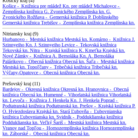
Košický kraj (4)
Košice -
Knižnica pre mládež
Kn. pre mládež
Michalovce -
Zemplínska knižnica G. Zvonického
Zemplínska kn. G.
Zvonického
Rožňava -
Gemerská knižnica P. Dobšinského
Gemerská knižnica
Trebišov -
Zemplínska knižnica
Zemplínska kn.
Nitriansky kraj (9)
Hurbanovo -
Mestská knižnica
Mestská kn.
Komárno -
Knižnica J.
Szinnyeiho
Kn. J. Szinnyeiho
Levice -
Tekovská knižnica
Tekovská kn.
Nitra -
Krajská knižnica K. Kmeťka
Krajská kn.
Nové Zámky -
Knižnica A. Bernoláka
Kn. A. Bernoláka
Palárikovo -
Obecná knižnica
Obecná kn.
Šaľa -
Mestská knižnica
Mestská kn.
Topoľčany -
Tribečská knižnica
Tribečská kn.
Výčapy-Opatovce -
Obecná knižnica
Obecná kn.
Prešovský kraj (11)
Bardejov -
Okresná knižnica
Okresná kn.
Hranovnica -
Obecná
knižnica
Obecná kn.
Humenné -
Vihorlatská knižnica
Vihorlatská
kn.
Levoča -
Knižnica J. Henkela
Kn. J. Henkela
Poprad -
Podtatranská knižnica
Podtatranská kn.
Prešov -
Krajská knižnica P.
O. Hviezdoslava
Krajská kn.
Stará Ľubovňa -
Ľubovnianska
knižnica
Ľubovnianska kn.
Svidník -
Podduklianska knižnica
Podduklianska kn.
Veľký Šariš -
Mestská knižnica
Mestská kn.
Vranov nad Topľou -
Hornozemplínska knižnica
Hornozemplínska
kn.
Záborské -
Obecná knižnica
Obecná kn.