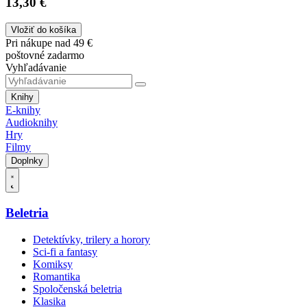
13,30 €
Vložiť do košíka
Pri nákupe nad 49 €
poštovné zadarmo
Vyhľadávanie
Knihy
E-knihy
Audioknihy
Hry
Filmy
Doplnky
Beletria
Detektívky, trilery a horory
Sci-fi a fantasy
Komiksy
Romantika
Spoločenská beletria
Klasika