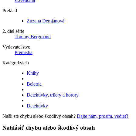
slovenčina
Preklad
Zuzana Demjánová
2. diel série
Tommy Bergmann
Vydavateľstvo
Premedia
Kategorizácia
Knihy
Beletria
Detektívky, trilery a horory
Detektívky
Našli ste chybu alebo škodlivý obsah?
Dajte nám, prosím, vedieť!
Nahlásiť chybu alebo škodlivý obsah