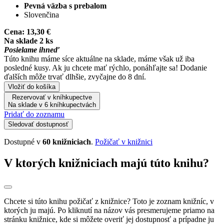
Pevná väzba s prebalom
Slovenčina
Cena:
13,30 €
Na sklade 2 ks
Posielame ihneď
Túto knihu máme síce aktuálne na sklade, máme však už iba
posledné kusy. Ak ju chcete mať rýchlo, ponáhľajte sa! Dodanie
ďalších môže trvať dlhšie, zvyčajne do 8 dní.
Vložiť do košíka
Rezervovať v kníhkupectve
Na sklade v 6 kníhkupectvách
Pridať do zoznamu
Sledovať dostupnosť
Dostupné v
60 knižniciach
.
Požičať v knižnici
V ktorých knižniciach majú túto knihu?
Chcete si túto knihu požičať z knižnice? Toto je zoznam knižníc, v
ktorých ju majú. Po kliknutí na názov vás presmerujeme priamo na
stránku knižnice, kde si môžete overiť jej dostupnosť a prípadne ju