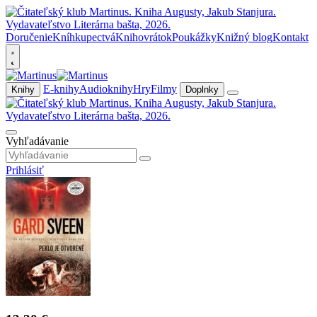
Doručenie
Kníhkupectvá
Knihovrátok
Poukážky
Knižný blog
Kontakt
E-knihy
Audioknihy
Hry
Filmy
Knihy
Doplnky
Vyhľadávanie
Prihlásiť