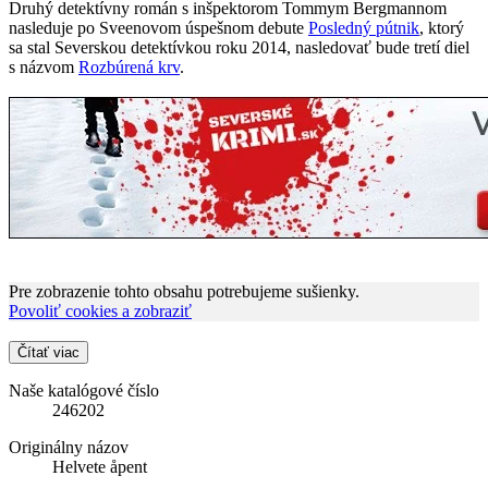
Druhý detektívny román s inšpektorom Tommym Bergmannom
nasleduje po Sveenovom úspešnom debute
Posledný pútnik
, ktorý
sa stal Severskou detektívkou roku 2014, nasledovať bude tretí diel
s názvom
Rozbúrená krv
.
Pre zobrazenie tohto obsahu potrebujeme sušienky.
Povoliť cookies a zobraziť
Čítať viac
Naše katalógové číslo
246202
Originálny názov
Helvete åpent