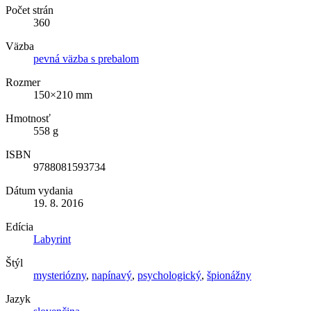
Počet strán
360
Väzba
pevná väzba s prebalom
Rozmer
150×210 mm
Hmotnosť
558 g
ISBN
9788081593734
Dátum vydania
19. 8. 2016
Edícia
Labyrint
Štýl
mysteriózny
,
napínavý
,
psychologický
,
špionážny
Jazyk