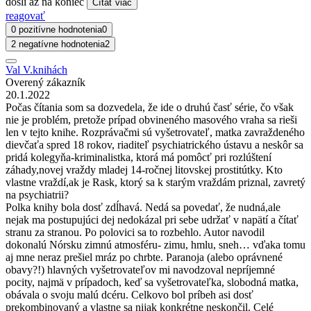
došli až na koniec
Čítať viac
reagovať
0 pozitívne hodnotenia
0
2 negatívne hodnotenia
2
Val V.knihách
Overený zákazník
20.1.2022
Počas čítania som sa dozvedela, že ide o druhú časť série, čo však
nie je problém, pretože prípad obvineného masového vraha sa rieši
len v tejto knihe. Rozprávačmi sú vyšetrovateľ, matka zavraždeného
dievčaťa spred 18 rokov, riaditeľ psychiatrického ústavu a neskôr sa
pridá kolegyňa-kriminalistka, ktorá má pomôcť pri rozlúštení
záhady,novej vraždy mladej 14-ročnej litovskej prostitútky. Kto
vlastne vraždí,ak je Rask, ktorý sa k starým vraždám priznal, zavretý
na psychiatrii?
Polka knihy bola dosť zdĺhavá. Nedá sa povedať, že nudná,ale
nejak ma postupujúci dej nedokázal pri sebe udržať v napätí a čítať
stranu za stranou. Po polovici sa to rozbehlo. Autor navodil
dokonalú Nórsku zimnú atmosféru- zimu, hmlu, sneh… vďaka tomu
aj mne neraz prešiel mráz po chrbte. Paranoja (alebo oprávnené
obavy?!) hlavných vyšetrovateľov mi navodzoval nepríjemné
pocity, najmä v prípadoch, keď sa vyšetrovateľka, slobodná matka,
obávala o svoju malú dcéru. Celkovo bol príbeh asi dosť
prekombinovaný a vlastne sa nijak konkrétne neskončil. Celé