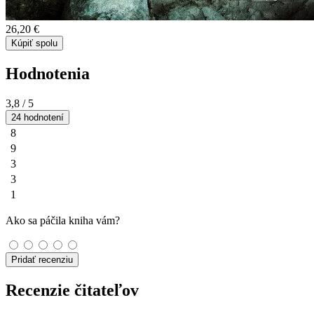
26,20 €
Kúpiť spolu
Hodnotenia
3,8
/ 5
24 hodnotení
8
9
3
3
1
Ako sa páčila kniha vám?
Pridať recenziu
Recenzie čitateľov