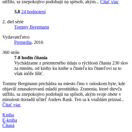
utŕžilo, sa znepokojivo podobajú na spôsob, akým...
Čítať viac
3,8
24 hodnotení
2. diel série
Tommy Bergmann
Vydavateľstvo
Premedia
, 2016
360 strán
7-8 hodín čítania
Vychádzame z priemerného údaju o rýchlosti čítania 230 slov
za minútu, od knihy ku knihe a čitateľa ku čitateľovi sa to
však môže líšiť.
Tommy Bergmann prichádza na miesto činu v osloskom byte, kde
objavili zmasakrovanú mladú prostitútku. Zranenia, ktoré dievča
utŕžilo, sa znepokojivo podobajú na spôsob, akým svoje obete v
minulosti doriadil učiteľ Anders Rask. Ten sa k vraždám priznal...
Čítať viac
Kniha
E-kniha
Čítaná