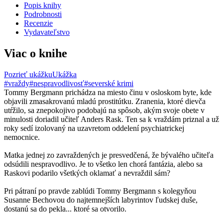
Popis knihy
Podrobnosti
Recenzie
Vydavateľstvo
Viac o knihe
Pozrieť ukážku
Ukážka
#vraždy
#nespravodlivosť
#severské krimi
Tommy Bergmann prichádza na miesto činu v osloskom byte, kde
objavili zmasakrovanú mladú prostitútku. Zranenia, ktoré dievča
utŕžilo, sa znepokojivo podobajú na spôsob, akým svoje obete v
minulosti doriadil učiteľ Anders Rask. Ten sa k vraždám priznal a už
roky sedí izolovaný na uzavretom oddelení psychiatrickej
nemocnice.
Matka jednej zo zavraždených je presvedčená, že bývalého učiteľa
odsúdili nespravodlivo. Je to všetko len chorá fantázia, alebo sa
Raskovi podarilo všetkých oklamať a nevraždil sám?
Pri pátraní po pravde zablúdi Tommy Bergmann s kolegyňou
Susanne Bechovou do najtemnejších labyrintov ľudskej duše,
dostanú sa do pekla... ktoré sa otvorilo.