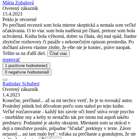
Mária Zubalová
Overený zákazník
15.4.2023
Peklo je otvorené
Po prečítaní recenzii som bola mierne skeptická a nemala som veľké
očakávania. O to viac som bola nadšená pri čítaní, pretoze som bola
uchvátená. Kniha bola výborná, dobre sa čítala, dej mal spád, žiadne
zbytočne rozhovory či pasáže s nekonečným opisom prostredia. Po
dočítaní záveru vlastne zistíte, že ešte nie je koniec, práve naopak.
Teším sa na ďalší diel.
Čítať viac
reagovať
1 pozitívne hodnotenie
1
0 negatívne hodnotenia
0
Radoslav Schubert
Overený zákazník
1.4.2023
Konečne, prečítané... až sa mi nechce veriť, že je to rovnaký autor.
Posledný pútnik bol dôvodom prečo som siahol po tejto knihe.
Veľké rozčarovanie - každý kto zavrie oči hneď sníva svoje psycho
- morbídne sny a keby to nestačilo tak pre istotu má aspoň takéto
predstavy. Podstatné je akoby okrajom. Miestami som sa strácal v
deji a množstve postáv, prípadne "hľadal" preklepy v texte. Záver
nejasný... asi tam malo byť : vďaka za prečítanie a gratulujem, že ste