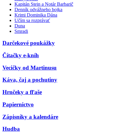
Kapitán Stein a Notár Barbarič
Denník odvážneho bojka
Krimi Dominika Dána
Učím sa rozprávať
Duna
Smradi
Darčekové poukážky
Čítačky e-kníh
Vecičky od Martinusu
Káva, čaj a pochutiny
Hrnčeky a fľaše
Papiernictvo
Zápisníky a kalendáre
Hudba