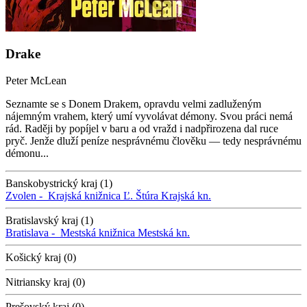
Drake
Peter McLean
Seznamte se s Donem Drakem, opravdu velmi zadluženým
nájemným vrahem, který umí vyvolávat démony. Svou práci nemá
rád. Raději by popíjel v baru a od vražd i nadpřirozena dal ruce
pryč. Jenže dluží peníze nesprávnému člověku — tedy nesprávnému
démonu...
Banskobystrický kraj (1)
Zvolen -
Krajská knižnica Ľ. Štúra
Krajská kn.
Bratislavský kraj (1)
Bratislava -
Mestská knižnica
Mestská kn.
Košický kraj (0)
Nitriansky kraj (0)
Prešovský kraj (0)