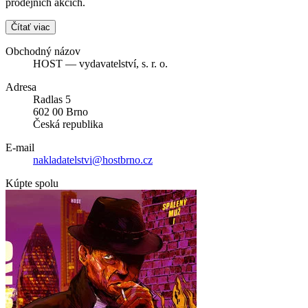
prodejních akcích.
Čítať viac
Obchodný názov
HOST — vydavatelství, s. r. o.
Adresa
Radlas 5
602 00 Brno
Česká republika
E-mail
nakladatelstvi@hostbrno.cz
Kúpte spolu