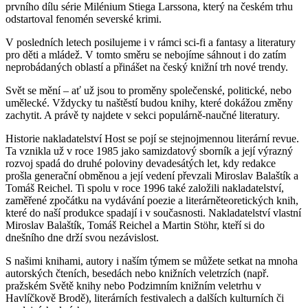
prvního dílu série Milénium Stiega Larssona, který na českém trhu
odstartoval fenomén severské krimi.
V posledních letech posilujeme i v rámci sci-fi a fantasy a literatury
pro děti a mládež. V tomto směru se nebojíme sáhnout i do zatím
neprobádaných oblastí a přinášet na český knižní trh nové trendy.
Svět se mění – ať už jsou to proměny společenské, politické, nebo
umělecké. Vždycky tu naštěstí budou knihy, které dokážou změny
zachytit. A právě ty najdete v sekci populárně-naučné literatury.
Historie nakladatelství Host se pojí se stejnojmennou literární revue.
Ta vznikla už v roce 1985 jako samizdatový sborník a její výrazný
rozvoj spadá do druhé poloviny devadesátých let, kdy redakce
prošla generační obměnou a její vedení převzali Miroslav Balaštík a
Tomáš Reichel. Ti spolu v roce 1996 také založili nakladatelství,
zaměřené zpočátku na vydávání poezie a literárněteoretických knih,
které do naší produkce spadají i v současnosti. Nakladatelství vlastní
Miroslav Balaštík, Tomáš Reichel a Martin Stöhr, kteří si do
dnešního dne drží svou nezávislost.
S našimi knihami, autory i naším týmem se můžete setkat na mnoha
autorských čteních, besedách nebo knižních veletrzích (např.
pražském Světě knihy nebo Podzimním knižním veletrhu v
Havlíčkově Brodě), literárních festivalech a dalších kulturních či