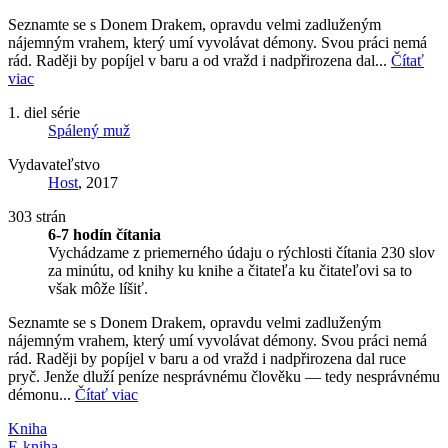
Seznamte se s Donem Drakem, opravdu velmi zadluženým
nájemným vrahem, který umí vyvolávat démony. Svou práci nemá
rád. Raději by popíjel v baru a od vražd i nadpřirozena dal...
Čítať
viac
1. diel série
Spálený muž
Vydavateľstvo
Host
, 2017
303 strán
6-7 hodín čítania
Vychádzame z priemerného údaju o rýchlosti čítania 230 slov
za minútu, od knihy ku knihe a čitateľa ku čitateľovi sa to
však môže líšiť.
Seznamte se s Donem Drakem, opravdu velmi zadluženým
nájemným vrahem, který umí vyvolávat démony. Svou práci nemá
rád. Raději by popíjel v baru a od vražd i nadpřirozena dal ruce
pryč. Jenže dluží peníze nesprávnému člověku — tedy nesprávnému
démonu...
Čítať viac
Kniha
E-kniha