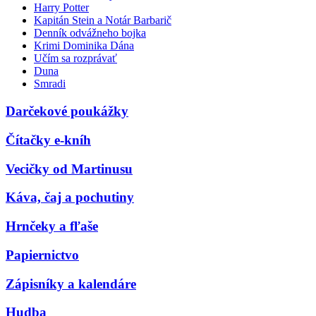
Harry Potter
Kapitán Stein a Notár Barbarič
Denník odvážneho bojka
Krimi Dominika Dána
Učím sa rozprávať
Duna
Smradi
Darčekové poukážky
Čítačky e-kníh
Vecičky od Martinusu
Káva, čaj a pochutiny
Hrnčeky a fľaše
Papiernictvo
Zápisníky a kalendáre
Hudba