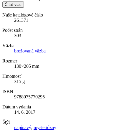
Čítať viac
Naše katalógové číslo
261371
Počet strán
303
Väzba
brožovaná väzba
Rozmer
130×205 mm
Hmotnosť
315 g
ISBN
9788075770295
Dátum vydania
14. 6. 2017
Štýl
napínavý
,
mysteriózny