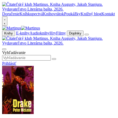
Doručenie
Kníhkupectvá
Knihovrátok
Poukážky
Knižný blog
Kontakt
E-knihy
Audioknihy
Hry
Filmy
Knihy
Doplnky
Vyhľadávanie
Prihlásiť