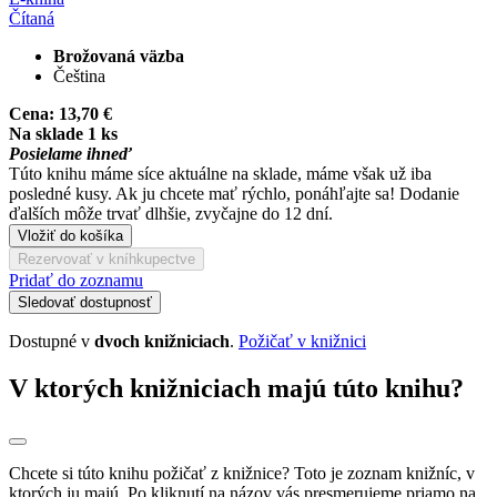
Čítaná
Brožovaná väzba
Čeština
Cena:
13,70 €
Na sklade 1 ks
Posielame ihneď
Túto knihu máme síce aktuálne na sklade, máme však už iba
posledné kusy. Ak ju chcete mať rýchlo, ponáhľajte sa! Dodanie
ďalších môže trvať dlhšie, zvyčajne do 12 dní.
Vložiť do košíka
Rezervovať v kníhkupectve
Pridať do zoznamu
Sledovať dostupnosť
Dostupné v
dvoch knižniciach
.
Požičať v knižnici
V ktorých knižniciach majú túto knihu?
Chcete si túto knihu požičať z knižnice? Toto je zoznam knižníc, v
ktorých ju majú. Po kliknutí na názov vás presmerujeme priamo na