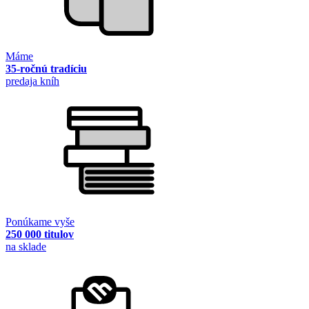
Máme
35-ročnú tradíciu
predaja kníh
Ponúkame vyše
250 000 titulov
na sklade