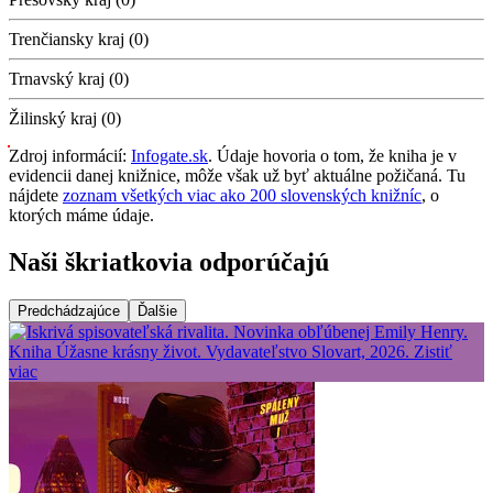
Trenčiansky kraj (0)
Trnavský kraj (0)
Žilinský kraj (0)
Zdroj informácií:
Infogate.sk
. Údaje hovoria o tom, že kniha je v
evidencii danej knižnice, môže však už byť aktuálne požičaná. Tu
nájdete
zoznam všetkých viac ako 200 slovenských knižníc
, o
ktorých máme údaje.
Naši škriatkovia odporúčajú
Predchádzajúce
Ďalšie