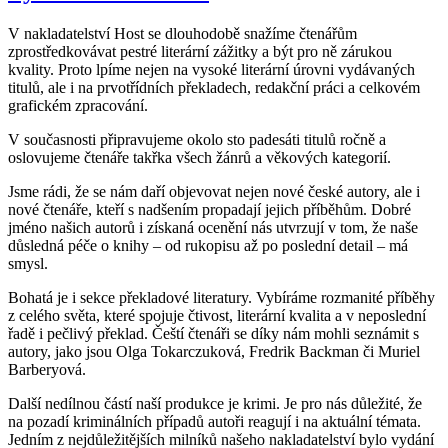
V nakladatelství Host se dlouhodobě snažíme čtenářům
zprostředkovávat pestré literární zážitky a být pro ně zárukou
kvality. Proto lpíme nejen na vysoké literární úrovni vydávaných
titulů, ale i na prvotřídních překladech, redakční práci a celkovém
grafickém zpracování.
V současnosti připravujeme okolo sto padesáti titulů ročně a
oslovujeme čtenáře takřka všech žánrů a věkových kategorií.
Jsme rádi, že se nám daří objevovat nejen nové české autory, ale i
nové čtenáře, kteří s nadšením propadají jejich příběhům. Dobré
jméno našich autorů i získaná ocenění nás utvrzují v tom, že naše
důsledná péče o knihy – od rukopisu až po poslední detail – má
smysl.
Bohatá je i sekce překladové literatury. Vybíráme rozmanité příběhy
z celého světa, které spojuje čtivost, literární kvalita a v neposlední
řadě i pečlivý překlad. Čeští čtenáři se díky nám mohli seznámit s
autory, jako jsou Olga Tokarczuková, Fredrik Backman či Muriel
Barberyová.
Další nedílnou částí naší produkce je krimi. Je pro nás důležité, že
na pozadí kriminálních případů autoři reagují i na aktuální témata.
Jedním z nejdůležitějších milníků našeho nakladatelství bylo vydání