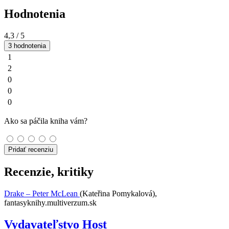
Hodnotenia
4,3
/ 5
3 hodnotenia
1
2
0
0
0
Ako sa páčila kniha vám?
Pridať recenziu
Recenzie, kritiky
Drake – Peter McLean
(Kateřina Pomykalová),
fantasyknihy.multiverzum.sk
Vydavateľstvo Host