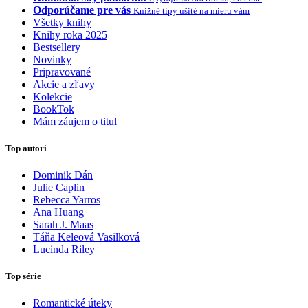
Odporúčame pre vás
Knižné tipy ušité na mieru vám
Všetky knihy
Knihy roka 2025
Bestsellery
Novinky
Pripravované
Akcie a zľavy
Kolekcie
BookTok
Mám záujem o titul
Top autori
Dominik Dán
Julie Caplin
Rebecca Yarros
Ana Huang
Sarah J. Maas
Táňa Keleová Vasilková
Lucinda Riley
Top série
Romantické úteky