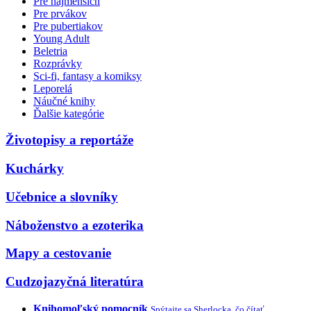
Pre najmenších
Pre prvákov
Pre pubertiakov
Young Adult
Beletria
Rozprávky
Sci-fi, fantasy a komiksy
Leporelá
Náučné knihy
Ďalšie kategórie
Životopisy a reportáže
Kuchárky
Učebnice a slovníky
Náboženstvo a ezoterika
Mapy a cestovanie
Cudzojazyčná literatúra
Knihomoľský pomocník
Spýtajte sa Sherlocka, čo čítať