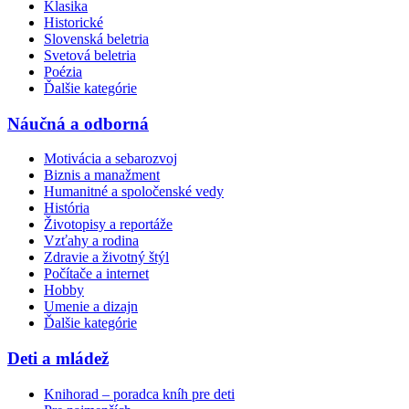
Klasika
Historické
Slovenská beletria
Svetová beletria
Poézia
Ďalšie kategórie
Náučná a odborná
Motivácia a sebarozvoj
Biznis a manažment
Humanitné a spoločenské vedy
História
Životopisy a reportáže
Vzťahy a rodina
Zdravie a životný štýl
Počítače a internet
Hobby
Umenie a dizajn
Ďalšie kategórie
Deti a mládež
Knihorad – poradca kníh pre deti