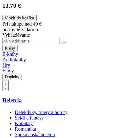
13,70 €
Vložiť do košíka
Pri nákupe nad 49 €
poštovné zadarmo
Vyhľadávanie
Knihy
E-knihy
Audioknihy
Hry
Filmy
Doplnky
Beletria
Detektívky, trilery a horory
Sci-fi a fantasy
Komiksy
Romantika
Spoločenská beletria