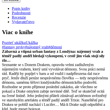
Popis knihy
Podrobnosti
Recenzie
Vydavateľstvo
Viac o knihe
Pozrieť ukážku
Ukážka
#fantasy prvky
#nájomný vrah
#démoni
Zábavná a vtipná urban fantasy z Londýna: nájemný vrah a
téměř padlý anděl hledají vykoupení, v cestě jim však stojí síly
zla…
Seznamte se s Donem Drakem, opravdu velmi zadluženým
nájemným vrahem, který umí vyvolávat démony. Svou práci nemá
rád. Raději by popíjel v baru a od vražd i nadpřirozena dal ruce
pryč. Jenže dluží peníze nesprávnému člověku — tedy nesprávnému
démonu, samému šéfovi londýnského démonického podsvětí.
Rozhodne se proto přijmout poslední zakázku, ale všechno se
pokazí a Drake omylem zabije nevinné dítě. Teď se skutečně ocitá
na černé listině. Jeho jedinými přáteli zůstávají arcidémon uvězněný
ve starobylém artefaktu a téměř padlý anděl Trixie. Naneštěstí pro
Drakea se poblíž nachází i Lucifer… Má‑li Drake najít odpuštění a
klid, bude muset bojovat.