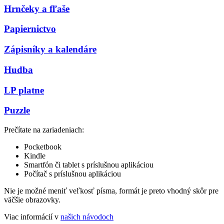
Hrnčeky a fľaše
Papiernictvo
Zápisníky a kalendáre
Hudba
LP platne
Puzzle
Prečítate na zariadeniach:
Pocketbook
Kindle
Smartfón či tablet s príslušnou aplikáciou
Počítač s príslušnou aplikáciou
Nie je možné meniť veľkosť písma, formát je preto vhodný skôr pre
väčšie obrazovky.
Viac informácií v
našich návodoch