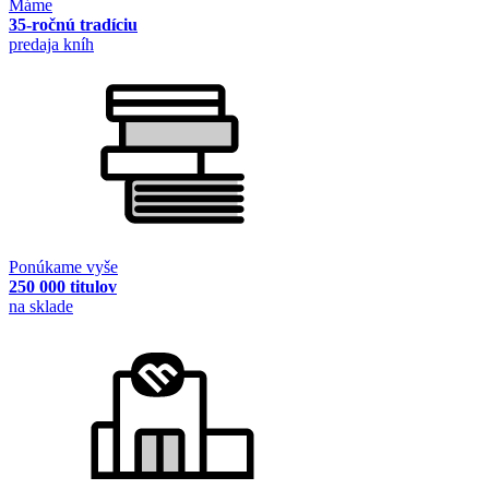
Máme
35-ročnú tradíciu
predaja kníh
Ponúkame vyše
250 000 titulov
na sklade