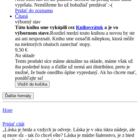
vypršala. Nemôžeme ho už bohužiaľ predávať :-(
Pridať do zoznamu
Čítaná
výborný stav
Túto knihu sme vykúpili cez
Knihovrátok
a je vo
výbornom stave.
Rozdiel medzi touto knihou a novou by ste
asi ani nespoznali. Knihu sme označili nálepkou, ktorá môže
na niektorých obaloch zanechať stopy.
9,50 €
Na sklade
Tento produkt síce máme aktuálne na sklade, máme však už
iba posledné kusy a ďalšie už nemá ani distribútor, preto je
možné, že bude onedlho úplne vypredaný. Ak ho chcete mať,
ponáhľajte sa!
Vložiť do košíka
Ďalšie formáty
Hore
Pridať citát
Láska je hmla a vzdych ju odveje. Láska je v oku iskra nádeje, ale
aj more sĺz - tak čo chceš ešte? Láska je múdre šialenstvo, je z bied