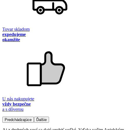
Tovar skladom
expedujeme
okamžite
U nás nakupujete
vždy bezpečne
a s dôverou
Predchádzajúce
Ďalšie
Aj z drobných vecí sa dajú urobiť veľké. Vďaka vašim Anjelským