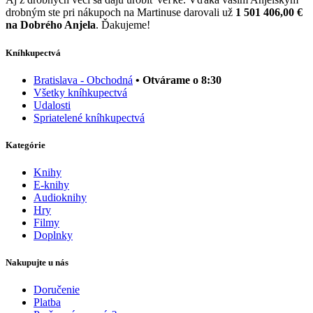
drobným ste pri nákupoch na Martinuse darovali už
1 501 406,00 €
na Dobrého Anjela
. Ďakujeme!
Kníhkupectvá
Bratislava - Obchodná
• Otvárame o 8:30
Všetky kníhkupectvá
Udalosti
Spriatelené kníhkupectvá
Kategórie
Knihy
E-knihy
Audioknihy
Hry
Filmy
Doplnky
Nakupujte u nás
Doručenie
Platba