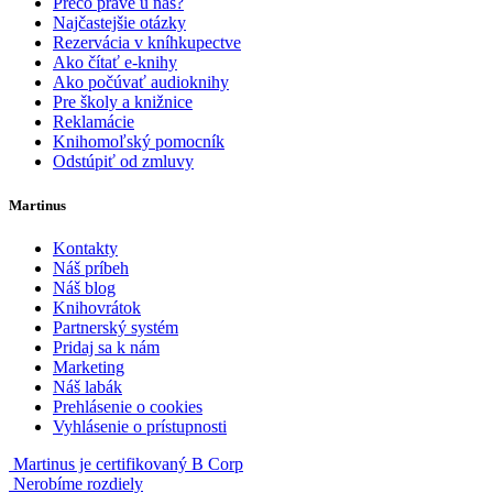
Prečo práve u nás?
Najčastejšie otázky
Rezervácia v kníhkupectve
Ako čítať e-knihy
Ako počúvať audioknihy
Pre školy a knižnice
Reklamácie
Knihomoľský pomocník
Odstúpiť od zmluvy
Martinus
Kontakty
Náš príbeh
Náš blog
Knihovrátok
Partnerský systém
Pridaj sa k nám
Marketing
Náš labák
Prehlásenie o cookies
Vyhlásenie o prístupnosti
Martinus je certifikovaný B Corp
Nerobíme rozdiely