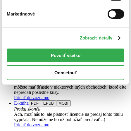
výborný stav
Túto knihu sme vykúpili cez
Knihovrátok
a je vo
výbornom stave.
Rozdiel medzi touto knihou a novou by ste
Marketingové
asi ani nespoznali. Knihu sme označili nálepkou, ktorá môže
na niektorých obaloch zanechať stopy.
11,00 €
Na sklade
Zobraziť detaily
Tento produkt síce máme aktuálne na sklade, máme však už
iba posledné kusy a ďalšie už nemá ani distribútor, preto je
možné, že bude onedlho úplne vypredaný. Ak ho chcete mať,
ponáhľajte sa!
Povoliť všetko
Vložiť do košíka
Kniha
brožovaná väzba
Vypredané
Odmietnuť
Ach, mrzí nás to, z tejto knihy sa už predali všetky výtlačky a
nemáme ju na sklade my ani vydavateľ :( Teoreticky však
môžete mať šťastie v niektorých iných obchodoch, ktoré ešte
nepredali posledné kusy.
Pridať do zoznamu
E-kniha
PDF
EPUB
MOBI
Predaj skončil
Ach, mrzí nás to, ale platnosť licencie na predaj tohto titulu
vypršala. Nemôžeme ho už bohužiaľ predávať :-(
Pridať do zoznamu