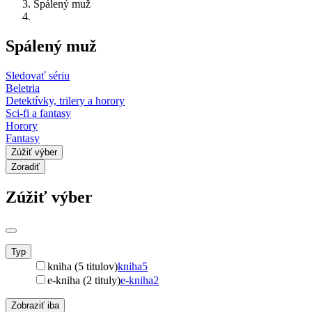
Spálený muž
Spálený muž
Sledovať sériu
Beletria
Detektívky, trilery a horory
Sci-fi a fantasy
Horory
Fantasy
Zúžiť výber
Zoradiť
Zúžiť výber
Typ
kniha (5 titulov)
kniha
5
e-kniha (2 tituly)
e-kniha
2
Zobraziť iba