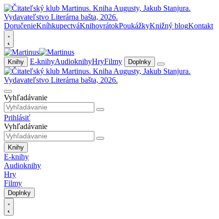
Doručenie
Kníhkupectvá
Knihovrátok
Poukážky
Knižný blog
Kontakt
E-knihy
Audioknihy
Hry
Filmy
Knihy
Doplnky
Vyhľadávanie
Prihlásiť
Vyhľadávanie
Knihy
E-knihy
Audioknihy
Hry
Filmy
Doplnky