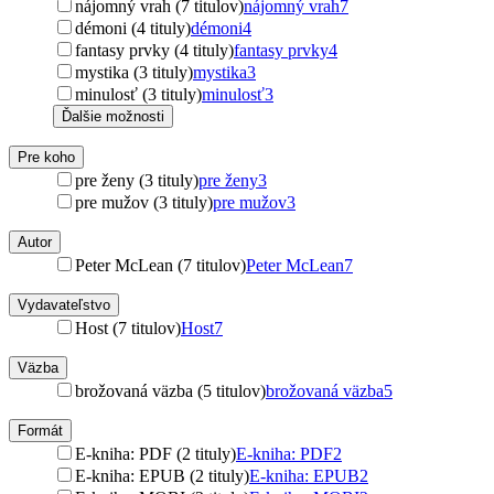
nájomný vrah (7 titulov)
nájomný vrah
7
démoni (4 tituly)
démoni
4
fantasy prvky (4 tituly)
fantasy prvky
4
mystika (3 tituly)
mystika
3
minulosť (3 tituly)
minulosť
3
Ďalšie možnosti
Pre koho
pre ženy (3 tituly)
pre ženy
3
pre mužov (3 tituly)
pre mužov
3
Autor
Peter McLean (7 titulov)
Peter McLean
7
Vydavateľstvo
Host (7 titulov)
Host
7
Väzba
brožovaná väzba (5 titulov)
brožovaná väzba
5
Formát
E-kniha: PDF (2 tituly)
E-kniha: PDF
2
E-kniha: EPUB (2 tituly)
E-kniha: EPUB
2