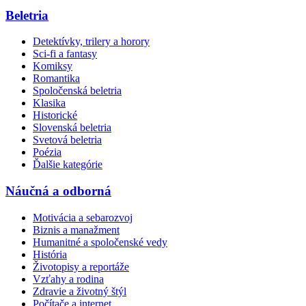
Beletria
Detektívky, trilery a horory
Sci-fi a fantasy
Komiksy
Romantika
Spoločenská beletria
Klasika
Historické
Slovenská beletria
Svetová beletria
Poézia
Ďalšie kategórie
Náučná a odborná
Motivácia a sebarozvoj
Biznis a manažment
Humanitné a spoločenské vedy
História
Životopisy a reportáže
Vzťahy a rodina
Zdravie a životný štýl
Počítače a internet