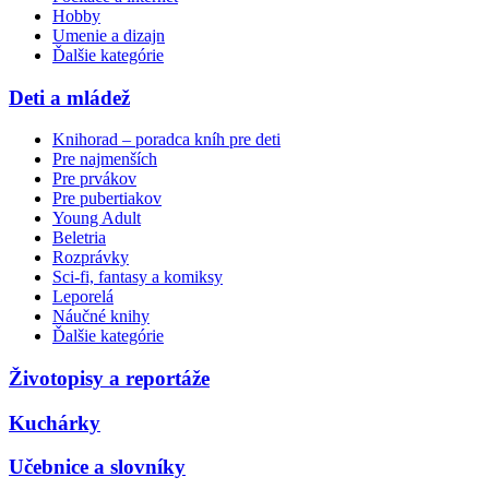
Hobby
Umenie a dizajn
Ďalšie kategórie
Deti a mládež
Knihorad – poradca kníh pre deti
Pre najmenších
Pre prvákov
Pre pubertiakov
Young Adult
Beletria
Rozprávky
Sci-fi, fantasy a komiksy
Leporelá
Náučné knihy
Ďalšie kategórie
Životopisy a reportáže
Kuchárky
Učebnice a slovníky