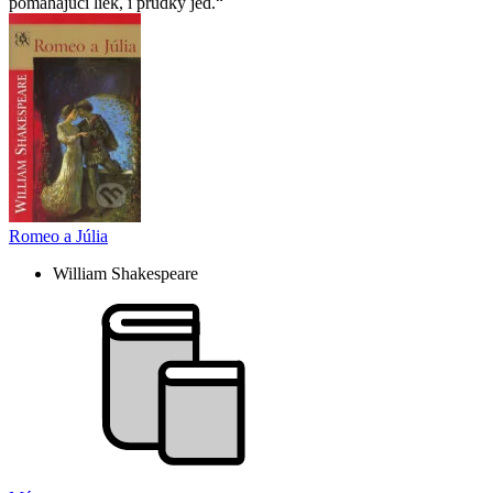
pomáhajúci liek, i prudký jed.
Romeo a Júlia
William Shakespeare