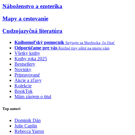
Náboženstvo a ezoterika
Mapy a cestovanie
Cudzojazyčná literatúra
Knihomoľský pomocník
Spýtajte sa Sherlocka, čo čítať
Odporúčame pre vás
Knižné tipy ušité na mieru vám
Všetky knihy
Knihy roka 2025
Bestsellery
Novinky
Pripravované
Akcie a zľavy
Kolekcie
BookTok
Mám záujem o titul
Top autori
Dominik Dán
Julie Caplin
Rebecca Yarros