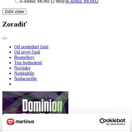
E-kniha: MOBI (2 tituly)
E-kniha: MOBI
2
Zúžiť výber
Zoradiť
Od poslednej časti
Od prvej časti
Bestsellery
Top hodnotené
Novinky
Najdrahšie
Najlacnejšie