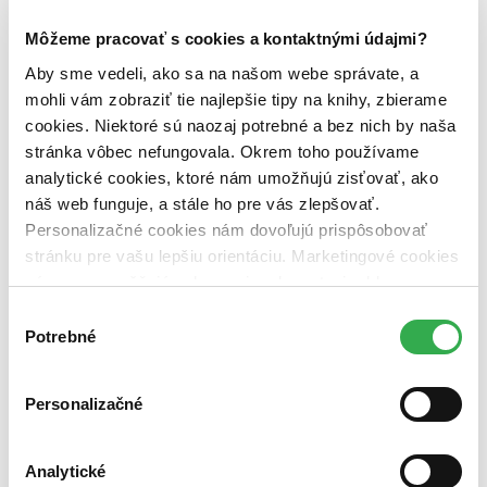
Môžeme pracovať s cookies a kontaktnými údajmi?
Aby sme vedeli, ako sa na našom webe správate, a
mohli vám zobraziť tie najlepšie tipy na knihy, zbierame
cookies. Niektoré sú naozaj potrebné a bez nich by naša
stránka vôbec nefungovala. Okrem toho používame
analytické cookies, ktoré nám umožňujú zisťovať, ako
náš web funguje, a stále ho pre vás zlepšovať.
Personalizačné cookies nám dovoľujú prispôsobovať
Dominion
stránku pre vašu lepšiu orientáciu. Marketingové cookies
CZ
nám zas umožňujú zobrazenie relevantnej reklamy.
Peter McLean
Niektoré údaje zdieľame aj s tretími stranami. Veľmi by
Výber
nám pomohlo, keby sme mohli používať všetky tieto
Potrebné
súhlasu
2. diel série
Spálený muž
cookies. Ďakujeme!
V tunelech hluboko pod Londýnem hynou zemští elementálové.
Loví je bytost známá jako Hnilobák. A elementálové se nemají na
Personalizačné
koho s důvěrou obrátit. Na scéně se ale objeví diabolista a zpola
napravený nájemný vrah Don Drake a téměř padlý anděl Trixie...
Analytické
Čítaná