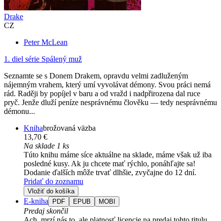
Drake
CZ
Peter McLean
1. diel série
Spálený muž
Seznamte se s Donem Drakem, opravdu velmi zadluženým
nájemným vrahem, který umí vyvolávat démony. Svou práci nemá
rád. Raději by popíjel v baru a od vražd i nadpřirozena dal ruce
pryč. Jenže dluží peníze nesprávnému člověku — tedy nesprávnému
démonu...
Kniha
brožovaná väzba
13,70 €
Na sklade 1 ks
Túto knihu máme síce aktuálne na sklade, máme však už iba
posledné kusy. Ak ju chcete mať rýchlo, ponáhľajte sa!
Dodanie ďalších môže trvať dlhšie, zvyčajne do 12 dní.
Pridať do zoznamu
Vložiť do košíka
E-kniha
PDF
EPUB
MOBI
Predaj skončil
Ach, mrzí nás to, ale platnosť licencie na predaj tohto titulu