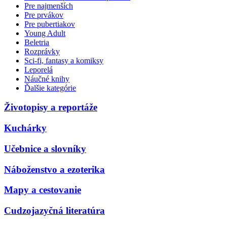
Pre najmenších
Pre prvákov
Pre pubertiakov
Young Adult
Beletria
Rozprávky
Sci-fi, fantasy a komiksy
Leporelá
Náučné knihy
Ďalšie kategórie
Životopisy a reportáže
Kuchárky
Učebnice a slovníky
Náboženstvo a ezoterika
Mapy a cestovanie
Cudzojazyčná literatúra