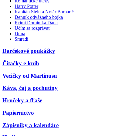
Romantické úteky
Harry Potter
Kapitán Stein a Notár Barbarič
Denník odvážneho bojka
Krimi Dominika Dána
Učím sa rozprávať
Duna
Smradi
Darčekové poukážky
Čítačky e-kníh
Vecičky od Martinusu
Káva, čaj a pochutiny
Hrnčeky a fľaše
Papiernictvo
Zápisníky a kalendáre