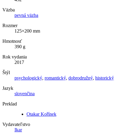
Väzba
pevná väzba
Rozmer
125×200 mm
Hmotnosť
390 g
Rok vydania
2017
Štýl
psychologický
,
romantický
,
dobrodružný
,
historický
Jazyk
slovenčina
Preklad
Otakar Kořínek
Vydavateľstvo
Ikar