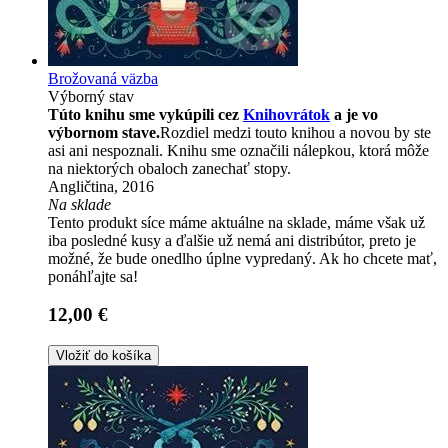
Brožovaná väzba
Výborný stav
Túto knihu sme vykúpili cez
Knihovrátok
a je vo
výbornom stave.
Rozdiel medzi touto knihou a novou by ste
asi ani nespoznali. Knihu sme označili nálepkou, ktorá môže
na niektorých obaloch zanechať stopy.
Angličtina, 2016
Na sklade
Tento produkt síce máme aktuálne na sklade, máme však už
iba posledné kusy a ďalšie už nemá ani distribútor, preto je
možné, že bude onedlho úplne vypredaný. Ak ho chcete mať,
ponáhľajte sa!
12,00 €
Vložiť do košíka