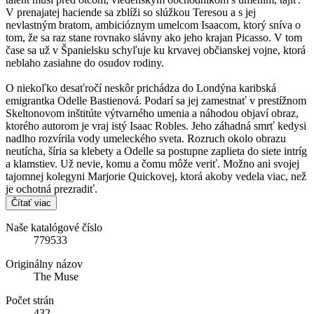
V prenajatej haciende sa zblíži so slúžkou Teresou a s jej
nevlastným bratom, ambicióznym umelcom Isaacom, ktorý sníva o
tom, že sa raz stane rovnako slávny ako jeho krajan Picasso. V tom
čase sa už v Španielsku schyľuje ku krvavej občianskej vojne, ktorá
neblaho zasiahne do osudov rodiny.
O niekoľko desaťročí neskôr prichádza do Londýna karibská
emigrantka Odelle Bastienová. Podarí sa jej zamestnať v prestížnom
Skeltonovom inštitúte výtvarného umenia a náhodou objaví obraz,
ktorého autorom je vraj istý Isaac Robles. Jeho záhadná smrť kedysi
nadlho rozvírila vody umeleckého sveta. Rozruch okolo obrazu
neutícha, šíria sa klebety a Odelle sa postupne zaplieta do siete intríg
a klamstiev. Už nevie, komu a čomu môže veriť. Možno ani svojej
tajomnej kolegyni Marjorie Quickovej, ktorá akoby vedela viac, než
je ochotná prezradiť.
Čítať viac
Naše katalógové číslo
779533
Originálny názov
The Muse
Počet strán
432