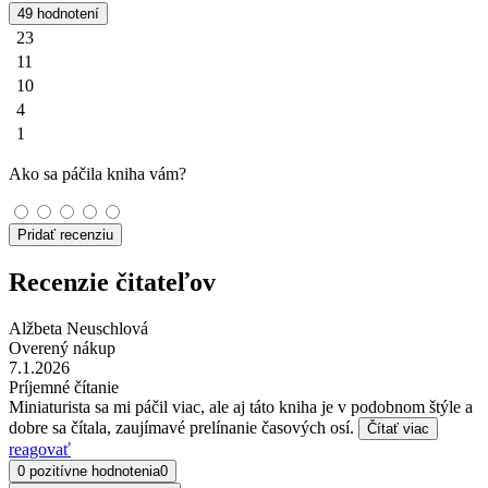
49 hodnotení
23
11
10
4
1
Ako sa páčila kniha vám?
Pridať recenziu
Recenzie čitateľov
Alžbeta Neuschlová
Overený nákup
7.1.2026
Príjemné čítanie
Miniaturista sa mi páčil viac, ale aj táto kniha je v podobnom štýle a
dobre sa čítala, zaujímavé prelínanie časových osí.
Čítať viac
reagovať
0 pozitívne hodnotenia
0