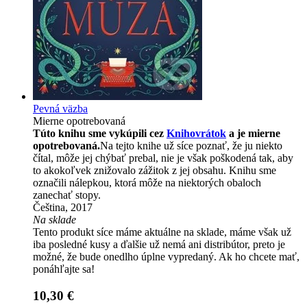
Pevná väzba
Mierne opotrebovaná
Túto knihu sme vykúpili cez
Knihovrátok
a je mierne
opotrebovaná.
Na tejto knihe už síce poznať, že ju niekto
čítal, môže jej chýbať prebal, nie je však poškodená tak, aby
to akokoľvek znižovalo zážitok z jej obsahu. Knihu sme
označili nálepkou, ktorá môže na niektorých obaloch
zanechať stopy.
Čeština, 2017
Na sklade
Tento produkt síce máme aktuálne na sklade, máme však už
iba posledné kusy a ďalšie už nemá ani distribútor, preto je
možné, že bude onedlho úplne vypredaný. Ak ho chcete mať,
ponáhľajte sa!
10,30 €