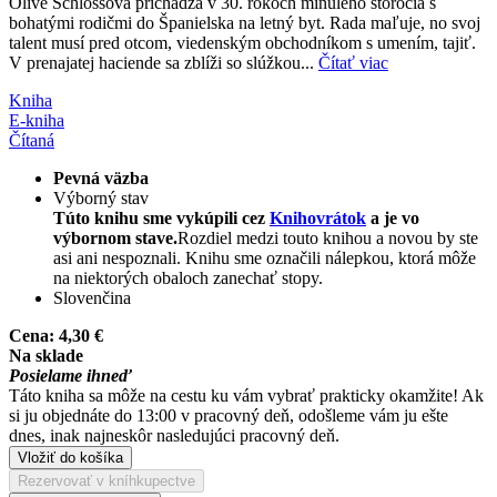
Olive Schlossová prichádza v 30. rokoch minulého storočia s
bohatými rodičmi do Španielska na letný byt. Rada maľuje, no svoj
talent musí pred otcom, viedenským obchodníkom s umením, tajiť.
V prenajatej haciende sa zblíži so slúžkou...
Čítať viac
Kniha
E-kniha
Čítaná
Pevná väzba
Výborný stav
Túto knihu sme vykúpili cez
Knihovrátok
a je vo
výbornom stave.
Rozdiel medzi touto knihou a novou by ste
asi ani nespoznali. Knihu sme označili nálepkou, ktorá môže
na niektorých obaloch zanechať stopy.
Slovenčina
Cena:
4,30 €
Na sklade
Posielame ihneď
Táto kniha sa môže na cestu ku vám vybrať prakticky okamžite! Ak
si ju objednáte do 13:00 v pracovný deň, odošleme vám ju ešte
dnes, inak najneskôr nasledujúci pracovný deň.
Vložiť do košíka
Rezervovať v kníhkupectve