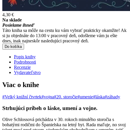
4,30 €
Na sklade
Posielame ihneď
Táto kniha sa môže na cestu ku vám vybrať prakticky okamžite! Ak
si ju objednáte do 13:00 v pracovný deň, odošleme vám ju ešte
dnes, inak najneskôr nasledujúci pracovný deň.
Do košíka
Popis knihy
Podrobnosti
Recenzie
Vydavateľstvo
Viac o knihe
#Velký knižní čtvrtek
#vojna
#20. storočie
#umenie
#láska
#záhady
Strhujúci príbeh o láske, umení a vojne.
Olive Schlossová prichádza v 30. rokoch minulého storočia s
bohatými rodičmi do Španielska na letný byt. Rada maľuje, no svoj
talent musí pred otcom, viedenským obchodníkom s umením, tajiť.