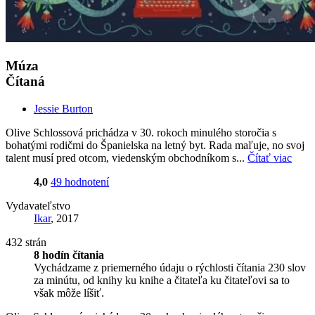
Múza
Čítaná
Jessie Burton
Olive Schlossová prichádza v 30. rokoch minulého storočia s
bohatými rodičmi do Španielska na letný byt. Rada maľuje, no svoj
talent musí pred otcom, viedenským obchodníkom s...
Čítať viac
4,0
49 hodnotení
Vydavateľstvo
Ikar
, 2017
432 strán
8 hodín čítania
Vychádzame z priemerného údaju o rýchlosti čítania 230 slov
za minútu, od knihy ku knihe a čitateľa ku čitateľovi sa to
však môže líšiť.