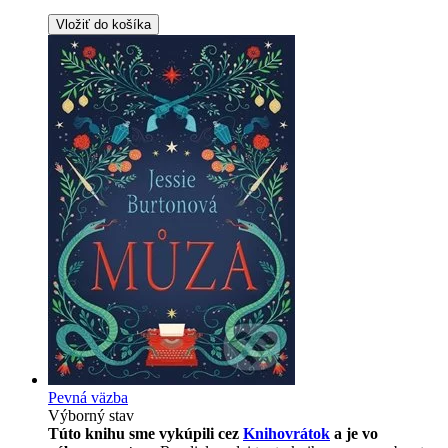
Vložiť do košíka
Pevná väzba
Výborný stav
Túto knihu sme vykúpili cez
Knihovrátok
a je vo