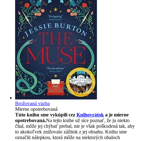
Brožovaná väzba
Mierne opotrebovaná
Túto knihu sme vykúpili cez
Knihovrátok
a je mierne
opotrebovaná.
Na tejto knihe už síce poznať, že ju niekto
čítal, môže jej chýbať prebal, nie je však poškodená tak, aby
to akokoľvek znižovalo zážitok z jej obsahu. Knihu sme
označili nálepkou, ktorá môže na niektorých obaloch