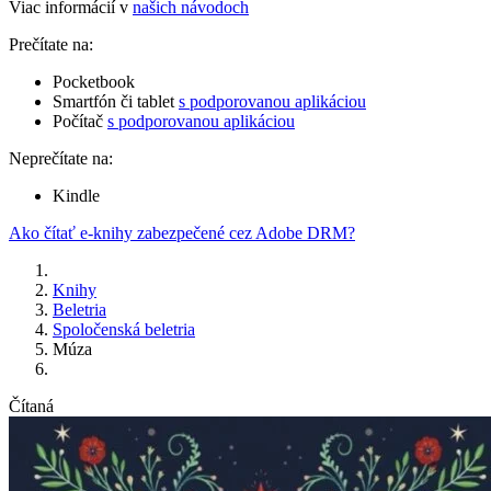
Viac informácií v
našich návodoch
Prečítate na:
Pocketbook
Smartfón či tablet
s podporovanou aplikáciou
Počítač
s podporovanou aplikáciou
Neprečítate na:
Kindle
Ako čítať e-knihy zabezpečené cez Adobe DRM?
Knihy
Beletria
Spoločenská beletria
Múza
Čítaná