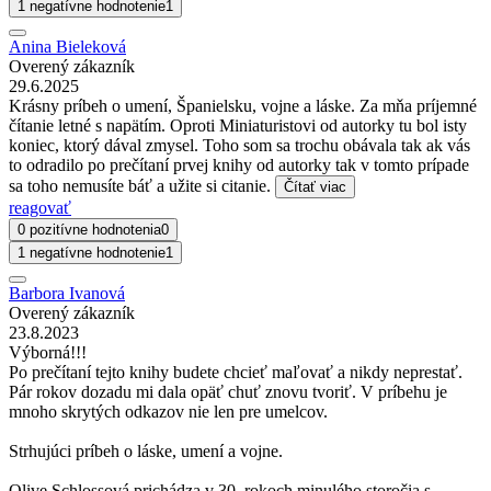
1 negatívne hodnotenie
1
Anina Bieleková
Overený zákazník
29.6.2025
Krásny príbeh o umení, Španielsku, vojne a láske. Za mňa príjemné
čítanie letné s napätím. Oproti Miniaturistovi od autorky tu bol isty
koniec, ktorý dával zmysel. Toho som sa trochu obávala tak ak vás
to odradilo po prečítaní prvej knihy od autorky tak v tomto prípade
sa toho nemusíte báť a užite si citanie.
Čítať viac
reagovať
0 pozitívne hodnotenia
0
1 negatívne hodnotenie
1
Barbora Ivanová
Overený zákazník
23.8.2023
Výborná!!!
Po prečítaní tejto knihy budete chcieť maľovať a nikdy neprestať.
Pár rokov dozadu mi dala opäť chuť znovu tvoriť. V príbehu je
mnoho skrytých odkazov nie len pre umelcov.
Strhujúci príbeh o láske, umení a vojne.
Olive Schlossová prichádza v 30. rokoch minulého storočia s