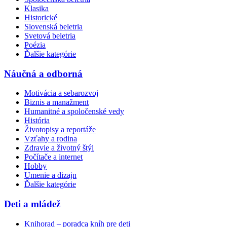
Klasika
Historické
Slovenská beletria
Svetová beletria
Poézia
Ďalšie kategórie
Náučná a odborná
Motivácia a sebarozvoj
Biznis a manažment
Humanitné a spoločenské vedy
História
Životopisy a reportáže
Vzťahy a rodina
Zdravie a životný štýl
Počítače a internet
Hobby
Umenie a dizajn
Ďalšie kategórie
Deti a mládež
Knihorad – poradca kníh pre deti