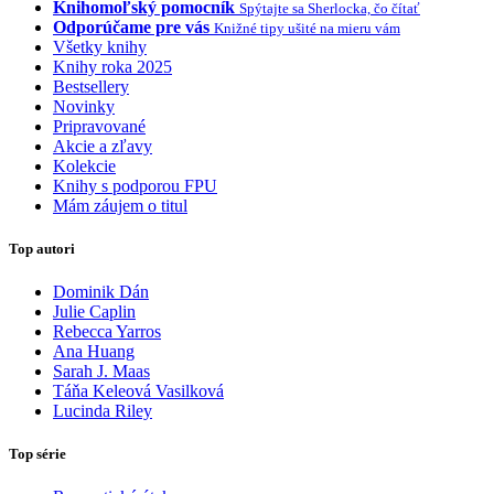
Knihomoľský pomocník
Spýtajte sa Sherlocka, čo čítať
Odporúčame pre vás
Knižné tipy ušité na mieru vám
Všetky knihy
Knihy roka 2025
Bestsellery
Novinky
Pripravované
Akcie a zľavy
Kolekcie
Knihy s podporou FPU
Mám záujem o titul
Top autori
Dominik Dán
Julie Caplin
Rebecca Yarros
Ana Huang
Sarah J. Maas
Táňa Keleová Vasilková
Lucinda Riley
Top série