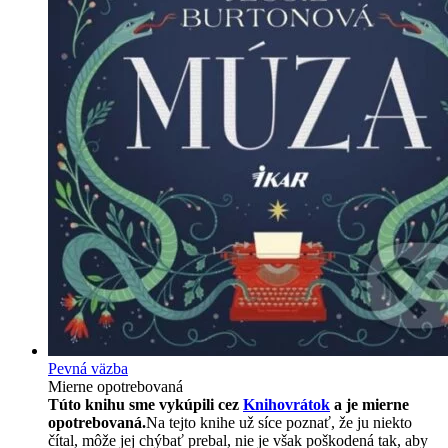
Pevná väzba
Mierne opotrebovaná
Túto knihu sme vykúpili cez
Knihovrátok
a je mierne
opotrebovaná.
Na tejto knihe už síce poznať, že ju niekto
čítal, môže jej chýbať prebal, nie je však poškodená tak, aby