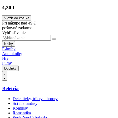
4,30 €
Vložiť do košíka
Pri nákupe nad 49 €
poštovné zadarmo
Vyhľadávanie
Knihy
E-knihy
Audioknihy
Hry
Filmy
Doplnky
Beletria
Detektívky, trilery a horory
Sci-fi a fantasy
Komiksy
Romantika
Spoločenská beletria