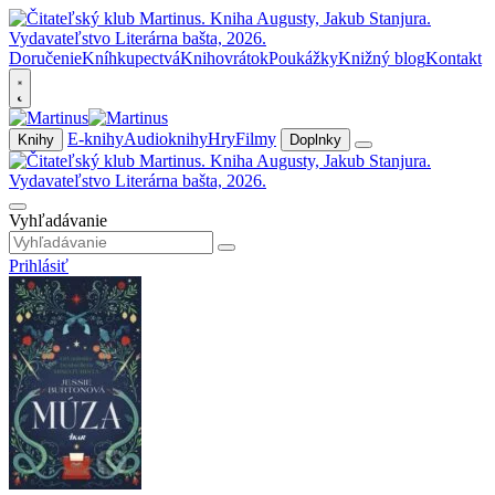
Doručenie
Kníhkupectvá
Knihovrátok
Poukážky
Knižný blog
Kontakt
E-knihy
Audioknihy
Hry
Filmy
Knihy
Doplnky
Vyhľadávanie
Prihlásiť