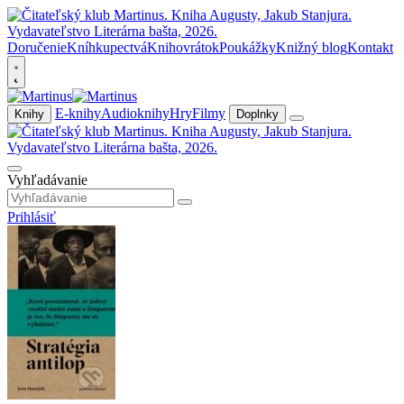
Doručenie
Kníhkupectvá
Knihovrátok
Poukážky
Knižný blog
Kontakt
E-knihy
Audioknihy
Hry
Filmy
Knihy
Doplnky
Vyhľadávanie
Prihlásiť