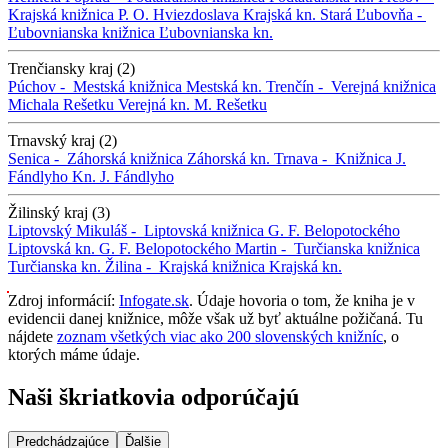
Krajská knižnica P. O. Hviezdoslava
Krajská kn.
Stará Ľubovňa -
Ľubovnianska knižnica
Ľubovnianska kn.
Trenčiansky kraj (2)
Púchov -
Mestská knižnica
Mestská kn.
Trenčín -
Verejná knižnica
Michala Rešetku
Verejná kn. M. Rešetku
Trnavský kraj (2)
Senica -
Záhorská knižnica
Záhorská kn.
Trnava -
Knižnica J.
Fándlyho
Kn. J. Fándlyho
Žilinský kraj (3)
Liptovský Mikuláš -
Liptovská knižnica G. F. Belopotockého
Liptovská kn. G. F. Belopotockého
Martin -
Turčianska knižnica
Turčianska kn.
Žilina -
Krajská knižnica
Krajská kn.
Zdroj informácií:
Infogate.sk
. Údaje hovoria o tom, že kniha je v
evidencii danej knižnice, môže však už byť aktuálne požičaná. Tu
nájdete
zoznam všetkých viac ako 200 slovenských knižníc
, o
ktorých máme údaje.
Naši škriatkovia odporúčajú
Predchádzajúce
Ďalšie