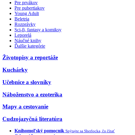
Pre prvákov
Pre pubertiakov
Young Adult
Beletria
Rozprávky
Sci-fi, fantasy a komiksy
Leporelá
Náučné knihy
Ďalšie kategórie
Životopisy a reportáže
Kuchárky
Učebnice a slovníky
Náboženstvo a ezoterika
Mapy a cestovanie
Cudzojazyčná literatúra
Knihomoľský pomocník
Spýtajte sa Sherlocka, čo čítať