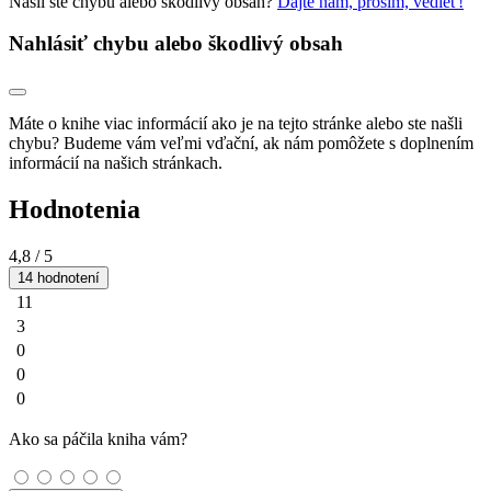
Našli ste chybu alebo škodlivý obsah?
Dajte nám, prosím, vedieť!
Nahlásiť chybu alebo škodlivý obsah
Máte o knihe viac informácií ako je na tejto stránke alebo ste našli
chybu? Budeme vám veľmi vďační, ak nám pomôžete s doplnením
informácií na našich stránkach.
Hodnotenia
4,8
/ 5
14 hodnotení
11
3
0
0
0
Ako sa páčila kniha vám?