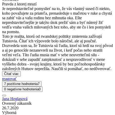
Pravda z ktorej mrazí
Je nepredstaviteľné pomyslieť na to, že vás vlastný sused či niekto,
koho považujete za priateľa, prenasleduje s mačetou v ruke a chystá
sa zabiť vás a vašu rodinu bez mihnutia oka. Ešte
nepredstaviteľnejšie je takýto útok prežiť sám a byť nútený žiť
vedľa vraha vašich milovaných bez toho, aby ste čo i len pomysleli
na pomstu.
Toto je realita, ktorú od rwandskej politiky zmierenia zažívajú
Tutsiovia. Čítať ich výpovede bolo náročné, ale aj poučné.
Dozvedela som sa, že Tutsiovia sú ľudia, ktorí sú hrdí na svoj pôvod
a aj po genocíde nezanevreli na život, i keď počas neho stratili
veľmi veľa. Títo ľudia musia mať v sebe neuveriteľnú silu -
dokázali v sebe zapudiť zatrpknutosť a nespravodlivosť v mene
vyššieho dobra - svojej krajiny, ktorá by bez poľnohospodársky
založených Hutuov neprežila. Naučili si pomáhať, no nedôverovať.
Čítať viac
reagovať
7 pozitívne hodnotenia
7
0 negatívne hodnotenia
0
Jana Heglasová
Overený zákazník
26.7.2020
Výborná