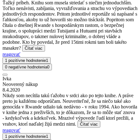
Ťažký príbeh. Knihu som musela striedať s niečim jednoduchším.
Toľko nenávisti, zabíjania, vyvražďovania a strachu vo výpovediach
jednotlivých respondentov. Pritom jednotlivé reportáže sú napísané s
ľahkosťou, akoby to už hovorili sto možno tisíckrát. Popritom som
čítala o dnešnej Rwande s hospodárskym rastom, o bezpečnej
krajine, o spolupráci medzi Tutsijami a Hutuami pri stavbách
mrakodrapov, o takmer nulovej kriminalite, o dobrej vláde a
podobne. Kto by povedal, že pred 15timi rokmi tam boli takéto
masakre?
Čítať viac
reagovať
1 pozitívne hodnotenie
1
0 negatívne hodnotenia
0
Ivka
Neoverený nákup
8.4.2020
Nikdy som necítila takú ťažobu v srdci ako po tejto knihe. A práve
preto ju každému odporúčam. Neuveriteľné, že sa niečo také ako
genocída v Rwande udialo tak nedávno - v roku 1994. Ako hovorila
v knihe jedna z preživších, to je dôkazom, že sa to môže stať znova
- kedykoľvek a kdekoľvek. Mrazivé výpovede ľudí ktorí prežili, a
vrahov, ktorí naďalej žijú medzi nimi.
Čítať viac
reagovať
1 pozitívne hodnotenie
1