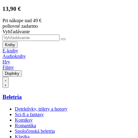
13,90 €
Pri nákupe nad 49 €
poštovné zadarmo
Vyhľadávanie
Knihy
E-knihy
Audioknihy
Hry
Filmy
Doplnky
Beletria
Detektívky, trilery a horory
Sci-fi a fantasy
Komiksy
Romantika
Spoločenská beletria
Klasika