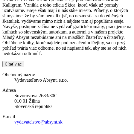
Kalligram. Vznikla z toho edícia Skica, ktorú však už pomaly
uzatvárame. Eseje však majú u nás stále miesto. Príbehy, o ktorých
si myslíme, že by vám nemali ujsť, no nezmestia sa do edičných
škatuliek, vydávame mimo nich a nájdete tam aj populárne eseje.
Navyše, postupne začíname vydávať grafické romány, pracujeme na
knihách so slovenskými autorkami a autormi a v našom projekte
Mladý Absynt nezabúdame ani na mladších čitateľov a čitateľky.
Obľúbené knihy, ktoré nájdete pod označením Dejiny, sa na prvý
pohľad tvária viac odborne, no sú napísané tak, aby ste sa od nich
nedokázali odtrhnúť.
Čítať viac
Obchodný názov
Vydavateľstvo Absynt, s.r.o.
Adresa
Suvorovova 2683/30C
010 01 Žilina
Slovenská republika
E-mail
vydavatelstvo@absynt.sk