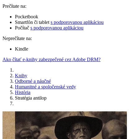
Prečítate na:
Pocketbook
Smartfón či tablet
s podporovanou aplikáciou
Počítač
s podporovanou aplikáciou
Neprečítate na:
Kindle
Ako čítať e-knihy zabezpečené cez Adobe DRM?
Knihy
Odborné a náučné
Humanitné a spoločenské vedy
História
Stratégia antilop