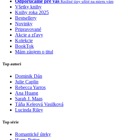
Odporúčame pre vás
Knižné tipy ušité na mieru vám
Všetky knihy
Knihy roka 2025
Bestsellery
Novinky
Pripravované
Akcie a zľavy
Kolekcie
BookTok
Mám záujem o titul
Top autori
Dominik Dán
Julie Caplin
Rebecca Yarros
Ana Huang
Sarah J. Maas
Táňa Keleová Vasilková
Lucinda Riley
Top série
Romantické úteky
Harry Potter