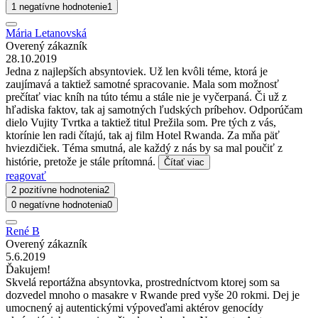
1 negatívne hodnotenie
1
Mária Letanovská
Overený zákazník
28.10.2019
Jedna z najlepších absyntoviek. Už len kvôli téme, ktorá je
zaujímavá a taktiež samotné spracovanie. Mala som možnosť
prečítať viac kníh na túto tému a stále nie je vyčerpaná. Či už z
hľadiska faktov, tak aj samotných ľudských príbehov. Odporúčam
dielo Vujity Tvrtka a taktiež titul Prežila som. Pre tých z vás,
ktorínie len radi čítajú, tak aj film Hotel Rwanda. Za mňa päť
hviezdičiek. Téma smutná, ale každý z nás by sa mal poučiť z
histórie, pretože je stále prítomná.
Čítať viac
reagovať
2 pozitívne hodnotenia
2
0 negatívne hodnotenia
0
René B
Overený zákazník
5.6.2019
Ďakujem!
Skvelá reportážna absyntovka, prostredníctvom ktorej som sa
dozvedel mnoho o masakre v Rwande pred vyše 20 rokmi. Dej je
umocnený aj autentickými výpoveďami aktérov genocídy