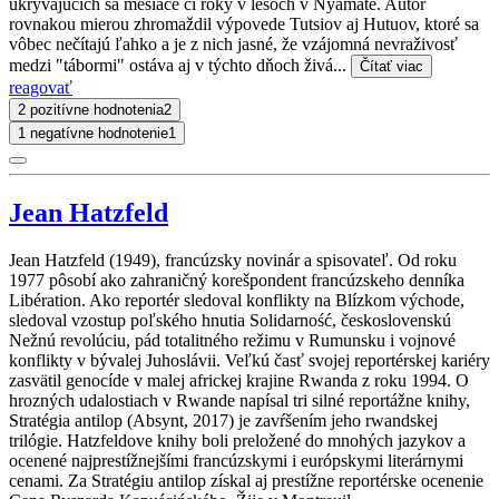
ukrývajúcich sa mesiace či roky v lesoch v Nyamate. Autor
rovnakou mierou zhromaždil výpovede Tutsiov aj Hutuov, ktoré sa
vôbec nečítajú ľahko a je z nich jasné, že vzájomná nevraživosť
medzi "tábormi" ostáva aj v týchto dňoch živá...
Čítať viac
reagovať
2 pozitívne hodnotenia
2
1 negatívne hodnotenie
1
Jean Hatzfeld
Jean Hatzfeld (1949), francúzsky novinár a spisovateľ. Od roku
1977 pôsobí ako zahraničný korešpondent francúzskeho denníka
Libération. Ako reportér sledoval konflikty na Blízkom východe,
sledoval vzostup poľského hnutia Solidarność, československú
Nežnú revolúciu, pád totalitného režimu v Rumunsku i vojnové
konflikty v bývalej Juhoslávii. Veľkú časť svojej reportérskej kariéry
zasvätil genocíde v malej africkej krajine Rwanda z roku 1994. O
hrozných udalostiach v Rwande napísal tri silné reportážne knihy,
Stratégia antilop (Absynt, 2017) je zavŕšením jeho rwandskej
trilógie. Hatzfeldove knihy boli preložené do mnohých jazykov a
ocenené najprestížnejšími francúzskymi i európskymi literárnymi
cenami. Za Stratégiu antilop získal aj prestížne reportérske ocenenie