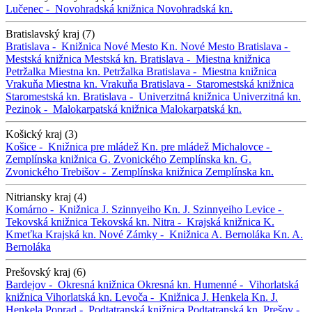
Lučenec -
Novohradská knižnica
Novohradská kn.
Bratislavský kraj (7)
Bratislava -
Knižnica Nové Mesto
Kn. Nové Mesto
Bratislava -
Mestská knižnica
Mestská kn.
Bratislava -
Miestna knižnica
Petržalka
Miestna kn. Petržalka
Bratislava -
Miestna knižnica
Vrakuňa
Miestna kn. Vrakuňa
Bratislava -
Staromestská knižnica
Staromestská kn.
Bratislava -
Univerzitná knižnica
Univerzitná kn.
Pezinok -
Malokarpatská knižnica
Malokarpatská kn.
Košický kraj (3)
Košice -
Knižnica pre mládež
Kn. pre mládež
Michalovce -
Zemplínska knižnica G. Zvonického
Zemplínska kn. G.
Zvonického
Trebišov -
Zemplínska knižnica
Zemplínska kn.
Nitriansky kraj (4)
Komárno -
Knižnica J. Szinnyeiho
Kn. J. Szinnyeiho
Levice -
Tekovská knižnica
Tekovská kn.
Nitra -
Krajská knižnica K.
Kmeťka
Krajská kn.
Nové Zámky -
Knižnica A. Bernoláka
Kn. A.
Bernoláka
Prešovský kraj (6)
Bardejov -
Okresná knižnica
Okresná kn.
Humenné -
Vihorlatská
knižnica
Vihorlatská kn.
Levoča -
Knižnica J. Henkela
Kn. J.
Henkela
Poprad -
Podtatranská knižnica
Podtatranská kn.
Prešov -