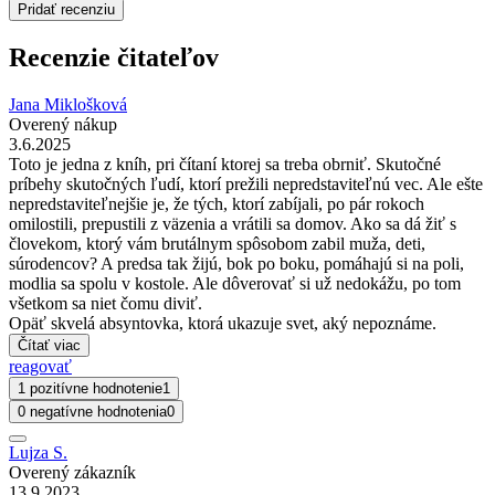
Pridať recenziu
Recenzie čitateľov
Jana Miklošková
Overený nákup
3.6.2025
Toto je jedna z kníh, pri čítaní ktorej sa treba obrniť. Skutočné
príbehy skutočných ľudí, ktorí prežili nepredstaviteľnú vec. Ale ešte
nepredstaviteľnejšie je, že tých, ktorí zabíjali, po pár rokoch
omilostili, prepustili z väzenia a vrátili sa domov. Ako sa dá žiť s
človekom, ktorý vám brutálnym spôsobom zabil muža, deti,
súrodencov? A predsa tak žijú, bok po boku, pomáhajú si na poli,
modlia sa spolu v kostole. Ale dôverovať si už nedokážu, po tom
všetkom sa niet čomu diviť.
Opäť skvelá absyntovka, ktorá ukazuje svet, aký nepoznáme.
Čítať viac
reagovať
1 pozitívne hodnotenie
1
0 negatívne hodnotenia
0
Lujza S.
Overený zákazník
13.9.2023