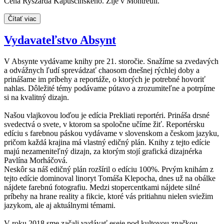
Cena Ryszarda Kapuścińského. Žije v Montreuil.
Čítať viac
Vydavateľstvo Absynt
V Absynte vydávame knihy pre 21. storočie. Snažíme sa zvedavých
a odvážnych ľudí sprevádzať chaosom dnešnej rýchlej doby a
prinášame im príbehy a reportáže, o ktorých je potrebné hovoriť
nahlas. Dôležité témy podávame pútavo a zrozumiteľne a potrpíme
si na kvalitný dizajn.
Našou vlajkovou loďou je edícia Prekliati reportéri. Prináša drsné
svedectvá o svete, v ktorom sa spoločne učíme žiť. Reportérsku
edíciu s farebnou páskou vydávame v slovenskom a českom jazyku,
pričom každá krajina má vlastný edičný plán. Knihy z tejto edície
majú nezameniteľný dizajn, za ktorým stojí grafická dizajnérka
Pavlína Morháčová.
Neskôr sa náš edičný plán rozšíril o edíciu 100%. Prvým knihám z
tejto edície dominoval linoryt Tomáša Klepocha, dnes už na obálke
nájdete farebnú fotografiu. Medzi stopercentkami nájdete silné
príbehy na hrane reality a fikcie, ktoré vás pritiahnu nielen sviežim
jazykom, ale aj aktuálnymi témami.
V roku 2018 sme začali vydávať eseje pod kultovou značkou