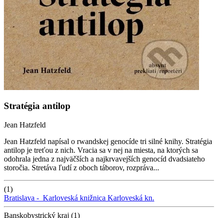
Stratégia antilop
Jean Hatzfeld
Jean Hatzfeld napísal o rwandskej genocíde tri silné knihy. Stratégia
antilop je treťou z nich. Vracia sa v nej na miesta, na ktorých sa
odohrala jedna z najväčších a najkrvavejších genocíd dvadsiateho
storočia. Stretáva ľudí z oboch táborov, rozpráva...
(1)
Bratislava -
Karloveská knižnica
Karloveská kn.
Banskobystrický kraj (1)