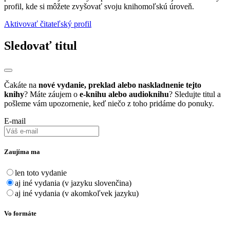
profil, kde si môžete zvyšovať svoju knihomoľskú úroveň.
Aktivovať čitateľský profil
Sledovať titul
Čakáte na
nové vydanie, preklad alebo naskladnenie tejto
knihy
? Máte záujem o
e-knihu alebo audioknihu
? Sledujte titul a
pošleme vám upozornenie, keď niečo z toho pridáme do ponuky.
E-mail
Zaujíma ma
len toto vydanie
aj iné vydania (v jazyku slovenčina)
aj iné vydania (v akomkoľvek jazyku)
Vo formáte