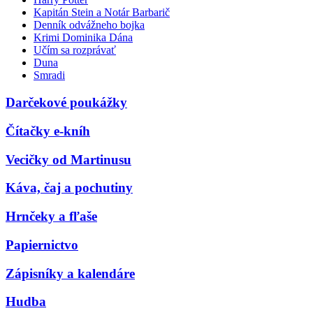
Kapitán Stein a Notár Barbarič
Denník odvážneho bojka
Krimi Dominika Dána
Učím sa rozprávať
Duna
Smradi
Darčekové poukážky
Čítačky e-kníh
Vecičky od Martinusu
Káva, čaj a pochutiny
Hrnčeky a fľaše
Papiernictvo
Zápisníky a kalendáre
Hudba