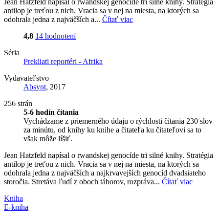
Jean Hatzfeld napísal o rwandskej genocíde tri silné knihy. Stratégia
antilop je treťou z nich. Vracia sa v nej na miesta, na ktorých sa
odohrala jedna z najväčších a...
Čítať viac
4,8
14 hodnotení
Séria
Prekliati reportéri - Afrika
Vydavateľstvo
Absynt
, 2017
256 strán
5-6 hodín čítania
Vychádzame z priemerného údaju o rýchlosti čítania 230 slov
za minútu, od knihy ku knihe a čitateľa ku čitateľovi sa to
však môže líšiť.
Jean Hatzfeld napísal o rwandskej genocíde tri silné knihy. Stratégia
antilop je treťou z nich. Vracia sa v nej na miesta, na ktorých sa
odohrala jedna z najväčších a najkrvavejších genocíd dvadsiateho
storočia. Stretáva ľudí z oboch táborov, rozpráva...
Čítať viac
Kniha
E-kniha