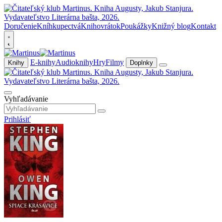
Doručenie
Kníhkupectvá
Knihovrátok
Poukážky
Knižný blog
Kontakt
E-knihy
Audioknihy
Hry
Filmy
Knihy
Doplnky
Vyhľadávanie
Prihlásiť