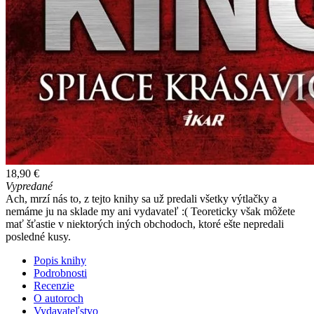
18,90 €
Vypredané
Ach, mrzí nás to, z tejto knihy sa už predali všetky výtlačky a
nemáme ju na sklade my ani vydavateľ :( Teoreticky však môžete
mať šťastie v niektorých iných obchodoch, ktoré ešte nepredali
posledné kusy.
Popis knihy
Podrobnosti
Recenzie
O autoroch
Vydavateľstvo