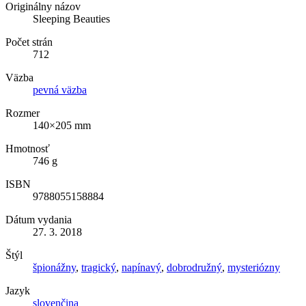
Originálny názov
Sleeping Beauties
Počet strán
712
Väzba
pevná väzba
Rozmer
140×205 mm
Hmotnosť
746 g
ISBN
9788055158884
Dátum vydania
27. 3. 2018
Štýl
špionážny
,
tragický
,
napínavý
,
dobrodružný
,
mysteriózny
Jazyk
slovenčina