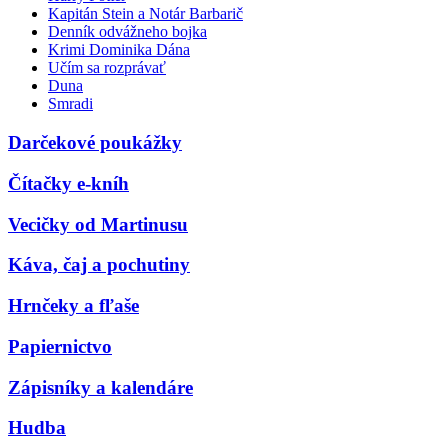
Kapitán Stein a Notár Barbarič
Denník odvážneho bojka
Krimi Dominika Dána
Učím sa rozprávať
Duna
Smradi
Darčekové poukážky
Čítačky e-kníh
Vecičky od Martinusu
Káva, čaj a pochutiny
Hrnčeky a fľaše
Papiernictvo
Zápisníky a kalendáre
Hudba