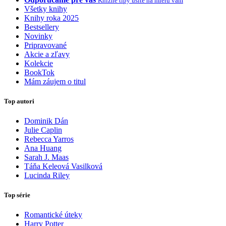
Knižné tipy ušité na mieru vám
Všetky knihy
Knihy roka 2025
Bestsellery
Novinky
Pripravované
Akcie a zľavy
Kolekcie
BookTok
Mám záujem o titul
Top autori
Dominik Dán
Julie Caplin
Rebecca Yarros
Ana Huang
Sarah J. Maas
Táňa Keleová Vasilková
Lucinda Riley
Top série
Romantické úteky
Harry Potter