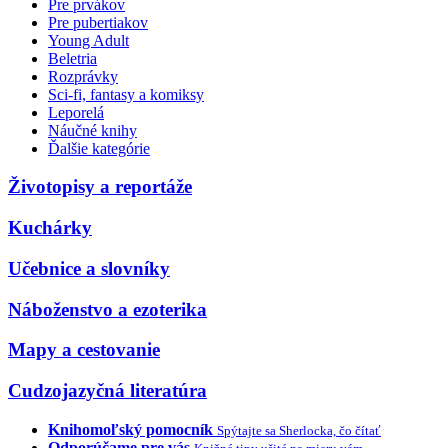
Pre prvákov
Pre pubertiakov
Young Adult
Beletria
Rozprávky
Sci-fi, fantasy a komiksy
Leporelá
Náučné knihy
Ďalšie kategórie
Životopisy a reportáže
Kuchárky
Učebnice a slovníky
Náboženstvo a ezoterika
Mapy a cestovanie
Cudzojazyčná literatúra
Knihomoľský pomocník
Spýtajte sa Sherlocka, čo čítať
Odporúčame pre vás