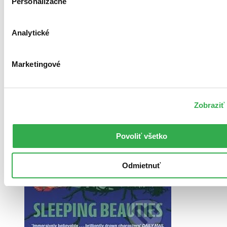
Personalizačné
Vložiť do košíka
Analytické
Marketingové
Zobraziť 
Povoliť všetko
Odmietnuť