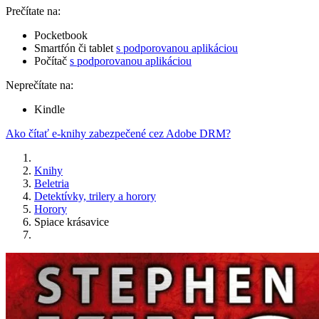
Prečítate na:
Pocketbook
Smartfón či tablet
s podporovanou aplikáciou
Počítač
s podporovanou aplikáciou
Neprečítate na:
Kindle
Ako čítať e-knihy zabezpečené cez Adobe DRM?
Knihy
Beletria
Detektívky, trilery a horory
Horory
Spiace krásavice