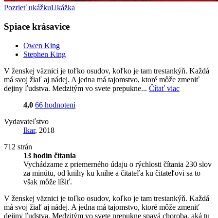
Pozrieť ukážku
Ukážka
Spiace krásavice
Owen King
Stephen King
V ženskej väznici je toľko osudov, koľko je tam trestankýň. Každá
má svoj žiaľ aj nádej. A jedna má tajomstvo, ktoré môže zmeniť
dejiny ľudstva. Medzitým vo svete prepukne...
Čítať viac
4,0
66 hodnotení
Vydavateľstvo
Ikar
, 2018
712 strán
13 hodín čítania
Vychádzame z priemerného údaju o rýchlosti čítania 230 slov
za minútu, od knihy ku knihe a čitateľa ku čitateľovi sa to
však môže líšiť.
V ženskej väznici je toľko osudov, koľko je tam trestankýň. Každá
má svoj žiaľ aj nádej. A jedna má tajomstvo, ktoré môže zmeniť
dejiny ľudstva. Medzitým vo svete prepukne spavá choroba, aká tu