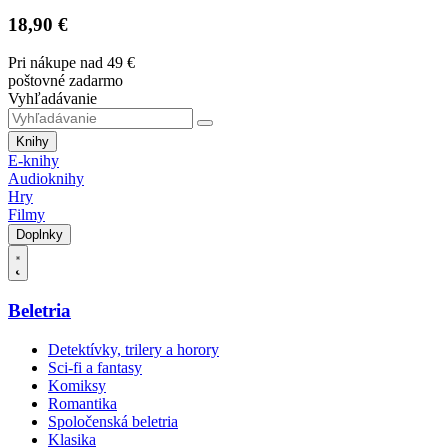
18,90 €
Pri nákupe nad 49 €
poštovné zadarmo
Vyhľadávanie
Knihy
E-knihy
Audioknihy
Hry
Filmy
Doplnky
Beletria
Detektívky, trilery a horory
Sci-fi a fantasy
Komiksy
Romantika
Spoločenská beletria
Klasika