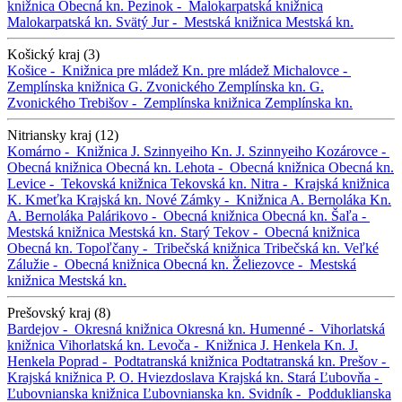
knižnica
Obecná kn.
Pezinok -
Malokarpatská knižnica
Malokarpatská kn.
Svätý Jur -
Mestská knižnica
Mestská kn.
Košický kraj (3)
Košice -
Knižnica pre mládež
Kn. pre mládež
Michalovce -
Zemplínska knižnica G. Zvonického
Zemplínska kn. G.
Zvonického
Trebišov -
Zemplínska knižnica
Zemplínska kn.
Nitriansky kraj (12)
Komárno -
Knižnica J. Szinnyeiho
Kn. J. Szinnyeiho
Kozárovce -
Obecná knižnica
Obecná kn.
Lehota -
Obecná knižnica
Obecná kn.
Levice -
Tekovská knižnica
Tekovská kn.
Nitra -
Krajská knižnica
K. Kmeťka
Krajská kn.
Nové Zámky -
Knižnica A. Bernoláka
Kn.
A. Bernoláka
Palárikovo -
Obecná knižnica
Obecná kn.
Šaľa -
Mestská knižnica
Mestská kn.
Starý Tekov -
Obecná knižnica
Obecná kn.
Topoľčany -
Tribečská knižnica
Tribečská kn.
Veľké
Zálužie -
Obecná knižnica
Obecná kn.
Želiezovce -
Mestská
knižnica
Mestská kn.
Prešovský kraj (8)
Bardejov -
Okresná knižnica
Okresná kn.
Humenné -
Vihorlatská
knižnica
Vihorlatská kn.
Levoča -
Knižnica J. Henkela
Kn. J.
Henkela
Poprad -
Podtatranská knižnica
Podtatranská kn.
Prešov -
Krajská knižnica P. O. Hviezdoslava
Krajská kn.
Stará Ľubovňa -
Ľubovnianska knižnica
Ľubovnianska kn.
Svidník -
Podduklianska