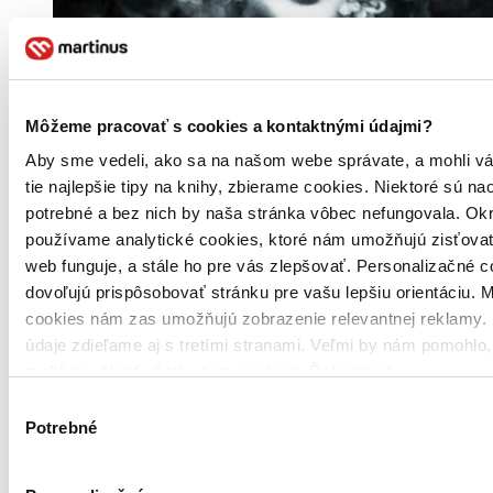
Môžeme pracovať s cookies a kontaktnými údajmi?
Aby sme vedeli, ako sa na našom webe správate, a mohli v
tie najlepšie tipy na knihy, zbierame cookies. Niektoré sú na
potrebné a bez nich by naša stránka vôbec nefungovala. Ok
používame analytické cookies, ktoré nám umožňujú zisťovať
web funguje, a stále ho pre vás zlepšovať. Personalizačné 
dovoľujú prispôsobovať stránku pre vašu lepšiu orientáciu. 
cookies nám zas umožňujú zobrazenie relevantnej reklamy. 
Pevná väzba s prebalom
Čeština, 2018
údaje zdieľame aj s tretími stranami. Veľmi by nám pomohlo
Do 5 – 9 dní
mohli používať všetky tieto cookies. Ďakujeme!
Tento produkt momentálne nemáme na sklade, ale zvyčajne
vám ho vieme zabezpečiť a odoslať do 5 – 9 dní. A
Výber
posnažíme sa aj trochu rýchlejšie!
Potrebné
súhlasu
22,00 €