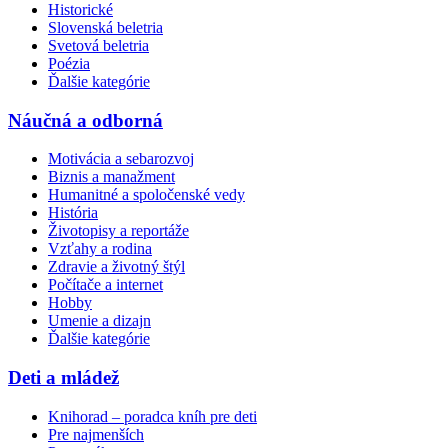
Historické
Slovenská beletria
Svetová beletria
Poézia
Ďalšie kategórie
Náučná a odborná
Motivácia a sebarozvoj
Biznis a manažment
Humanitné a spoločenské vedy
História
Životopisy a reportáže
Vzťahy a rodina
Zdravie a životný štýl
Počítače a internet
Hobby
Umenie a dizajn
Ďalšie kategórie
Deti a mládež
Knihorad – poradca kníh pre deti
Pre najmenších