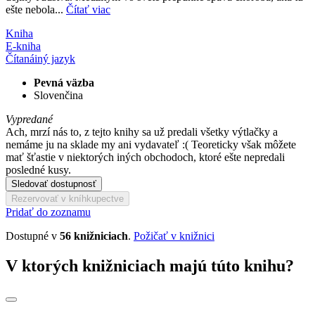
ešte nebola...
Čítať viac
Kniha
E-kniha
Čítaná
iný jazyk
Pevná väzba
Slovenčina
Vypredané
Ach, mrzí nás to, z tejto knihy sa už predali všetky výtlačky a
nemáme ju na sklade my ani vydavateľ :( Teoreticky však môžete
mať šťastie v niektorých iných obchodoch, ktoré ešte nepredali
posledné kusy.
Sledovať dostupnosť
Rezervovať v kníhkupectve
Pridať do zoznamu
Dostupné v
56 knižniciach
.
Požičať v knižnici
V ktorých knižniciach majú túto knihu?