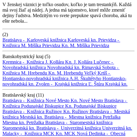
V ženskej väznici je toľko osudov, koľko je tam trestankýň. Každá
má svoj žiaľ aj nádej. A jedna má tajomstvo, ktoré môže zmeniť
dejiny ľudstva. Medzitým vo svete prepukne spavá choroba, aká tu
ešte nebola...
(2)
Bratislava -
Karloveská knižnica
Karloveská kn.
Prievidza -
Knižnica M. Mišíka Prievidza
Kn. M. Mišíka Prievidza
Banskobystrický kraj (5)
Kremnica -
Knižnica J. Kollára
Kn. J. Kollára
Lučenec -
Novohradská knižnica
Novohradská kn.
Rimavská Sobota -
Knižnica M. Hrebendu
Kn. M. Hrebendu
Veľký Krtíš -
Hontiansko-novohradská knižnica A.H. Škultétyho
Hontiansko-
novohradská kn.
Zvolen -
Krajská knižnica Ľ. Štúra
Krajská kn.
Bratislavský kraj (11)
Bratislava -
Knižnica Nové Mesto
Kn. Nové Mesto
Bratislava -
Knižnica Podunajské Biskupice
Kn. Podunajské Biskupice
Bratislava -
Knižnica Ružinov
Kn. Ružinov
Bratislava -
Mestská
knižnica
Mestská kn.
Bratislava -
Miestna knižnica Petržalka
Miestna kn. Petržalka
Bratislava -
Staromestská knižnica
Staromestská kn.
Bratislava -
Univerzitná knižnica
Univerzitná kn.
Malacky -
Knižnica MCK
Kn. MCK
Nová Dedinka -
Obecná