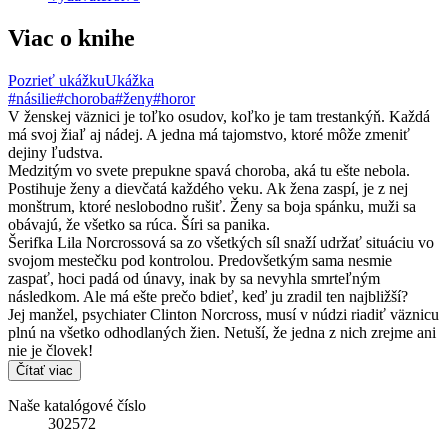
Viac o knihe
Pozrieť ukážku
Ukážka
#násilie
#choroba
#ženy
#horor
V ženskej väznici je toľko osudov, koľko je tam trestankýň. Každá
má svoj žiaľ aj nádej. A jedna má tajomstvo, ktoré môže zmeniť
dejiny ľudstva.
Medzitým vo svete prepukne spavá choroba, aká tu ešte nebola.
Postihuje ženy a dievčatá každého veku. Ak žena zaspí, je z nej
monštrum, ktoré neslobodno rušiť. Ženy sa boja spánku, muži sa
obávajú, že všetko sa rúca. Šíri sa panika.
Šerifka Lila Norcrossová sa zo všetkých síl snaží udržať situáciu vo
svojom mestečku pod kontrolou. Predovšetkým sama nesmie
zaspať, hoci padá od únavy, inak by sa nevyhla smrteľným
následkom. Ale má ešte prečo bdieť, keď ju zradil ten najbližší?
Jej manžel, psychiater Clinton Norcross, musí v núdzi riadiť väznicu
plnú na všetko odhodlaných žien. Netuší, že jedna z nich zrejme ani
nie je človek!
Čítať viac
Naše katalógové číslo
302572