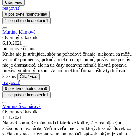
Čítať viac
reagovať
0 pozitívne hodnotenia
0
1 negatívne hodnotenie
1
Martina Klimová
Overený zákazník
6.10.2021
pohodové čítanie
Kniha nie je strhujúca, skôr na pohodové čítanie, niekomu sa môžu
vynoriť spomienky, pekné a niekomu aj smutné, prežívanie postáv
nie je dramatické, ale na tie časy nedávno minulé hlavná postava
prežíva vnútorný rozpor. Aspoň niektorí ľudia našli v tých časoch
šťastie.
Čítať viac
reagovať
0 pozitívne hodnotenia
0
1 negatívne hodnotenie
1
Martina Škotnárová
Overený zákazník
17.1.2021
Napriek tomu, že mám rada historické knihy, táto ma nijakým
spôsobom neohúrila. Veľmi veľa mien, pri ktorých sa už človek zo
začiatku strácal. Osobne sa mi ani nepáčil spôsob, akým je kniha