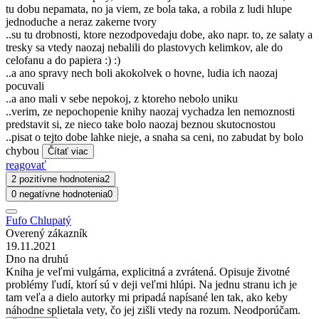
tu dobu nepamata, no ja viem, ze bola taka, a robila z ludi hlupe
jednoduche a neraz zakerne tvory
..su tu drobnosti, ktore nezodpovedaju dobe, ako napr. to, ze salaty a
tresky sa vtedy naozaj nebalili do plastovych kelimkov, ale do
celofanu a do papiera :) :)
..a ano spravy nech boli akokolvek o hovne, ludia ich naozaj
pocuvali
..a ano mali v sebe nepokoj, z ktoreho nebolo uniku
..verim, ze nepochopenie knihy naozaj vychadza len nemoznosti
predstavit si, ze nieco take bolo naozaj beznou skutocnostou
..pisat o tejto dobe lahke nieje, a snaha sa ceni, no zabudat by bolo
chybou
Čítať viac
reagovať
2 pozitívne hodnotenia
2
0 negatívne hodnotenia
0
Fufo Chlupatý
Overený zákazník
19.11.2021
Dno na druhú
Kniha je veľmi vulgárna, explicitná a zvrátená. Opisuje životné
problémy ľudí, ktorí sú v deji veľmi hlúpi. Na jednu stranu ich je
tam veľa a dielo autorky mi pripadá napísané len tak, ako keby
náhodne splietala vety, čo jej zišli vtedy na rozum. Neodporúčam.