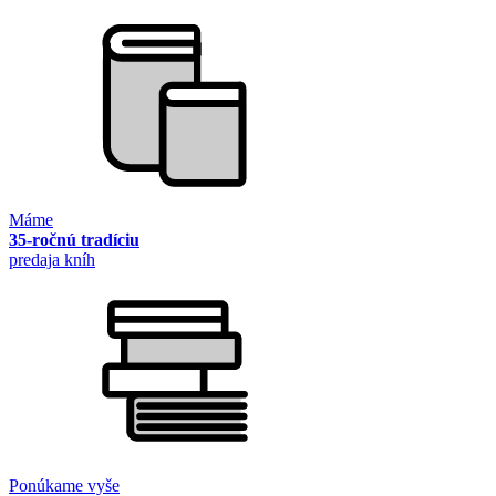
Máme
35-ročnú tradíciu
predaja kníh
Ponúkame vyše