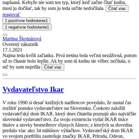
napísaná. Kebyže nie som ten typ, ktorý keď začne čítať knihu,
musí ju dočítať, tak by som ju teda určite nedočítala.
Čítať viac
reagovať
1 pozitívne hodnotenie
1
1 negatívne hodnotenie
1
Martina Škotnárová
Overený zákazník
17.1.2021
Najma teda kvôli začiatku. Prvá tretina bola veľmi nezáživná, potom
už to čítanie bolo lepšie. Ak by som tú knihu sle vôbec nečítala, o
nič by som neprišla
Čítať viac
Vydavateľstvo Ikar
V roku 1990 si desať knižných nadšencov povedalo, že nastal čas
rozšíriť ponuku vydavateľstiev na Slovensku. Čoskoro založili
vydavateľský dom IKAR, ktorý dnes čitatelia poznajú ako najväčšie
slovenské vydavateľstvo. Za svoju existenciu vydal IKAR tisíce
titulov a stovky bestsellerov rôznych žánrov, z ktorých sa dovedna
predalo viac ako 34 miliónov výtlačkov. Vydavateľský dom IKAR
vo svojom portfóliu zastrešuje značky IKAR, Príroda, Odeon,