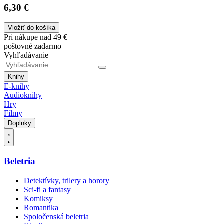
6,30 €
Vložiť do košíka
Pri nákupe nad 49 €
poštovné zadarmo
Vyhľadávanie
Knihy
E-knihy
Audioknihy
Hry
Filmy
Doplnky
Beletria
Detektívky, trilery a horory
Sci-fi a fantasy
Komiksy
Romantika
Spoločenská beletria