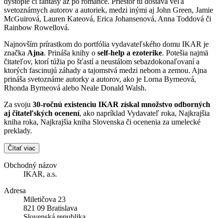
dystopie či fantasy až po romance. Priestor tu dostáva veľa
svetoznámych autorov a autoriek, medzi inými aj John Green, Jamie
McGuirová, Lauren Kateová, Erica Johansenová, Anna Toddová či
Rainbow Rowellová.
Najnovším prírastkom do portfólia vydavateľského domu IKAR je
značka
Ajna
. Prináša knihy o
self-help a ezoterike
. Potešia najmä
čitateľov, ktorí túžia po šťastí a neustálom sebazdokonaľovaní a
ktorých fascinujú záhady a tajomstvá medzi nebom a zemou. Ajna
prináša svetoznáme autorky a autorov, ako je Lorna Byrneová,
Rhonda Byrneová alebo Neale Donald Walsh.
Za svoju
30-ročnú existenciu IKAR získal množstvo odborných
aj čitateľských ocenení
, ako napríklad Vydavateľ roka, Najkrajšia
kniha roka, Najkrajšia kniha Slovenska či ocenenia za umelecké
preklady.
Čítať viac
Obchodný názov
IKAR, a.s.
Adresa
Miletičova 23
821 09 Bratislava
Slovenská republika