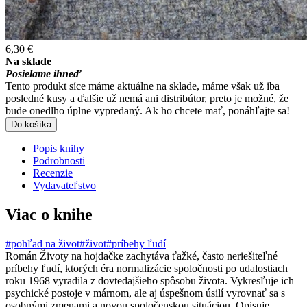
6,30 €
Na sklade
Posielame ihneď
Tento produkt síce máme aktuálne na sklade, máme však už iba
posledné kusy a ďalšie už nemá ani distribútor, preto je možné, že
bude onedlho úplne vypredaný. Ak ho chcete mať, ponáhľajte sa!
Do košíka
Popis knihy
Podrobnosti
Recenzie
Vydavateľstvo
Viac o knihe
#pohľad na život
#život
#príbehy ľudí
Román Životy na hojdačke zachytáva ťažké, často neriešiteľné
príbehy ľudí, ktorých éra normalizácie spoločnosti po udalostiach
roku 1968 vyradila z dovtedajšieho spôsobu života. Vykresľuje ich
psychické postoje v márnom, ale aj úspešnom úsilí vyrovnať sa s
osobnými zmenami a novou spoločenskou situáciou. Opisuje