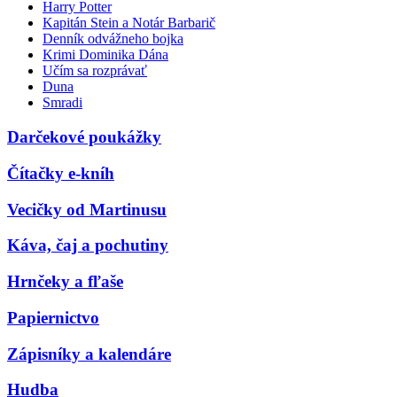
Harry Potter
Kapitán Stein a Notár Barbarič
Denník odvážneho bojka
Krimi Dominika Dána
Učím sa rozprávať
Duna
Smradi
Darčekové poukážky
Čítačky e-kníh
Vecičky od Martinusu
Káva, čaj a pochutiny
Hrnčeky a fľaše
Papiernictvo
Zápisníky a kalendáre
Hudba