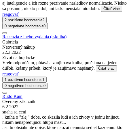
aj inteligencie a ich rozne prezivanie nasledkov normalizacie. Niekto
sa posunul, niekto padol, ani laska neustala tuto dobu.
Čítať viac
reagovať
2 pozitívne hodnotenia
2
0 negatívne hodnotenia
0
Recenzia z iného vydania (e-kniha)
Gabriela
Neoverený nákup
22.3.2022
Zivot na hojdacke
Vrelo odporúčam, pútavá a zaujímavá kniha, prečítaná na jeden
dúšok. krásny príbeh, ktorý je zaujímavo napísaný.
Čítať viac
reagovať
1 pozitívne hodnotenie
1
0 negatívne hodnotenia
0
Rudo Kain
Overený zákazník
6.2.2022
snaha sa cení
..kniha o "zlej" dobe, co skazila ludi a ich zivoty v jednu hnijucu
nikam nenapredujucu hlupu masu..
..su tu obsiahnute opisy, ktore naozaj nemusia sediet kazdemu, kto