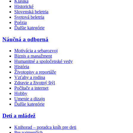
Klasika
Historické
Slovenská beletria
Svetová beletria
Poézia
Ďalšie kategórie
Náučná a odborná
Motivácia a sebarozvoj
Biznis a manažment
Humanitné a spoločenské vedy
História
Životopisy a reportáže
Vzťahy a rodina
Zdravie a životný štýl
Počítače a internet
Hobby
Umenie a dizajn
Ďalšie kategórie
Deti a mládež
Knihorad – poradca kníh pre deti
Pre najmenších