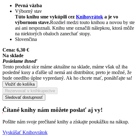
Pevná väzba
Výborný stav
Túto knihu sme vykúpili cez
Knihovrátok
a je vo
výbornom stave.
Rozdiel medzi touto knihou a novou by ste
asi ani nespoznali. Knihu sme označili nálepkou, ktorá môže
na niektorých obaloch zanechať stopy.
Slovenčina
Cena:
6,30 €
Na sklade
Posielame ihneď
Tento produkt síce máme aktuálne na sklade, máme však už iba
posledné kusy a ďalšie už nemá ani distribútor, preto je možné, že
bude onedlho úplne vypredaný. Ak ho chcete mať, ponáhľajte sa!
Vložiť do košíka
Rezervovať v kníhkupectve
Sledovať dostupnosť
Čítané knihy nám môžete poslať aj vy!
Pošlite nám svoje prečítané knihy a získajte poukážku na nákup.
Vyskúšať Knihovrátok