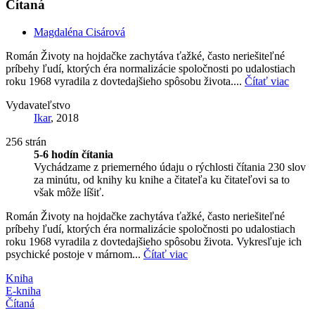
Čítaná
Magdaléna Cisárová
Román Životy na hojdačke zachytáva ťažké, často neriešiteľné
príbehy ľudí, ktorých éra normalizácie spoločnosti po udalostiach
roku 1968 vyradila z dovtedajšieho spôsobu života....
Čítať viac
Vydavateľstvo
Ikar
, 2018
256 strán
5-6 hodín čítania
Vychádzame z priemerného údaju o rýchlosti čítania 230 slov
za minútu, od knihy ku knihe a čitateľa ku čitateľovi sa to
však môže líšiť.
Román Životy na hojdačke zachytáva ťažké, často neriešiteľné
príbehy ľudí, ktorých éra normalizácie spoločnosti po udalostiach
roku 1968 vyradila z dovtedajšieho spôsobu života. Vykresľuje ich
psychické postoje v márnom...
Čítať viac
Kniha
E-kniha
Čítaná