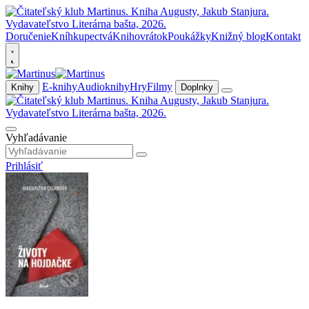
Doručenie
Kníhkupectvá
Knihovrátok
Poukážky
Knižný blog
Kontakt
E-knihy
Audioknihy
Hry
Filmy
Knihy
Doplnky
Vyhľadávanie
Prihlásiť