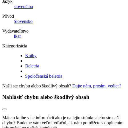
Jazyk
slovenčina
Pôvod
Slovensko
Vydavateľstvo
Ikar
Kategorizácia
Knihy
Beletria
Spoločenská beletria
Našli ste chybu alebo škodlivý obsah?
Dajte nám, prosím, vedieť!
Nahlásiť chybu alebo škodlivý obsah
Máte o knihe viac informácií ako je na tejto stránke alebo ste našli
chybu? Budeme vám veľmi vďační, ak nám pomôžete s doplnením
informácií na našich stránkach.