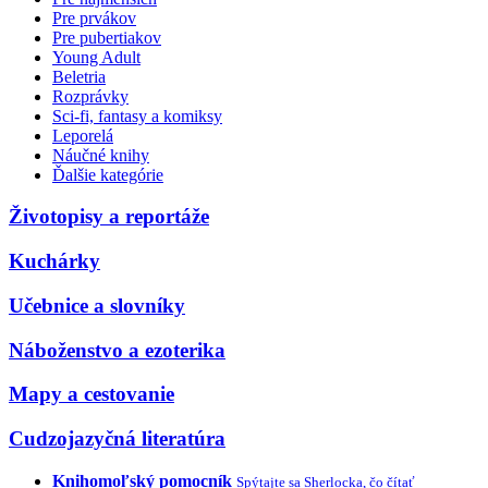
Pre prvákov
Pre pubertiakov
Young Adult
Beletria
Rozprávky
Sci-fi, fantasy a komiksy
Leporelá
Náučné knihy
Ďalšie kategórie
Životopisy a reportáže
Kuchárky
Učebnice a slovníky
Náboženstvo a ezoterika
Mapy a cestovanie
Cudzojazyčná literatúra
Knihomoľský pomocník
Spýtajte sa Sherlocka, čo čítať