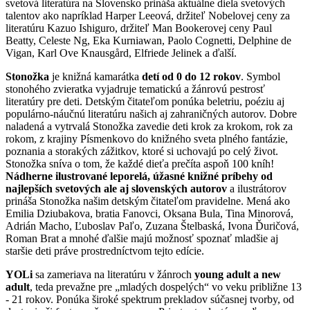
svetová literatúra na Slovensko prináša aktuálne diela svetových
talentov ako napríklad Harper Leeová, držiteľ Nobelovej ceny za
literatúru Kazuo Ishiguro, držiteľ Man Bookerovej ceny Paul
Beatty, Celeste Ng, Eka Kurniawan, Paolo Cognetti, Delphine de
Vigan, Karl Ove Knausgård, Elfriede Jelinek a ďalší.
Stonožka
je knižná kamarátka
detí od 0 do 12 rokov
. Symbol
stonohého zvieratka vyjadruje tematickú a žánrovú pestrosť
literatúry pre deti. Detským čitateľom ponúka beletriu, poéziu aj
populárno-náučnú literatúru našich aj zahraničných autorov. Dobre
naladená a vytrvalá Stonožka zavedie deti krok za krokom, rok za
rokom, z krajiny Písmenkovo do knižného sveta plného fantázie,
poznania a storakých zážitkov, ktoré si uchovajú po celý život.
Stonožka sníva o tom, že každé dieťa prečíta aspoň 100 kníh!
Nádherne ilustrované leporelá, úžasné knižné príbehy od
najlepších svetových ale aj slovenských autorov
a ilustrátorov
prináša Stonožka našim detským čitateľom pravidelne. Mená ako
Emilia Dziubakova, bratia Fanovci, Oksana Bula, Tina Minorová,
Adrián Macho, Ľuboslav Paľo, Zuzana Štelbaská, Ivona Ďuričová,
Roman Brat a mnohé ďalšie majú možnosť spoznať mladšie aj
staršie deti práve prostredníctvom tejto edície.
YOLi
sa zameriava na literatúru v žánroch
young adult a new
adult
, teda prevažne pre „mladých dospelých“ vo veku približne 13
- 21 rokov. Ponúka široké spektrum prekladov súčasnej tvorby, od