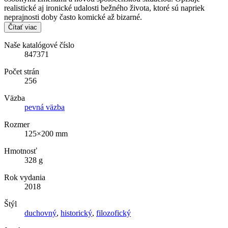
realistické aj ironické udalosti bežného života, ktoré sú napriek
neprajnosti doby často komické až bizarné.
Čítať viac
Naše katalógové číslo
847371
Počet strán
256
Väzba
pevná väzba
Rozmer
125×200 mm
Hmotnosť
328 g
Rok vydania
2018
Štýl
duchovný
,
historický
,
filozofický