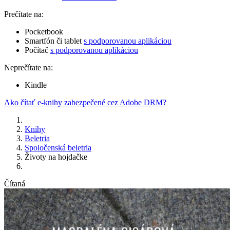
Prečítate na:
Pocketbook
Smartfón či tablet
s podporovanou aplikáciou
Počítač
s podporovanou aplikáciou
Neprečítate na:
Kindle
Ako čítať e-knihy zabezpečené cez Adobe DRM?
Knihy
Beletria
Spoločenská beletria
Životy na hojdačke
Čítaná