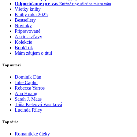
Odporúčame pre vás
Knižné tipy ušité na mieru vám
Všetky knihy
Knihy roka 2025
Bestsellery
Novinky
Pripravované
Akcie a zľavy
Kolekcie
BookTok
Mám záujem o titul
Top autori
Dominik Dán
Julie Caplin
Rebecca Yarros
Ana Huang
Sarah J. Maas
Táňa Keleová Vasilková
Lucinda Riley
Top série
Romantické úteky