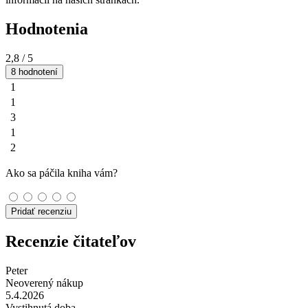
Hodnotenia
2,8
/ 5
8 hodnotení
1
1
3
1
2
Ako sa páčila kniha vám?
Pridať recenziu
Recenzie čitateľov
Peter
Neoverený nákup
5.4.2026
Vystihnutá doba