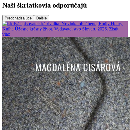
Naši škriatkovia odporúčajú
Predchádzajúce
Ďalšie