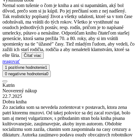
Nemal som tušenie o čom je kniha a ani si napamätám, aký bol
dôvod, prečo som si ju kúpil. Po jej prečítaní som z nej nadšený.
Tak realisticky popísaný život a všetky udalosti, ktoré sa v tom čase
odohrávali, ma vrátili do tých rokov. Všetko je vystihnuté na
osudoch jednotlivých postáv, resp. rodín, pričom je to napísané
umelecky, pútavo a nenásilne. Odporúčam knihu čitateľom staršej
generácie, ktorá sama prežila 70. a 80. roky, aby si im vrátili
spomienky na tie "úžasné" časy. Tiež mladým ľudom, aby vedeli, čo
zažili ich starí rodičia, rodičia a aby nenaleteli klamstvám, ktoré sa
ešte šíria.
Čítať viac
reagovať
1 pozitívne hodnotenie
1
0 negatívne hodnotenia
0
Katrin
Neoverený nákup
22.7.2025
Dobra kniha
Zo zaciatku som sa nevedela zorientovat v postavach, ktora zena
patri ktoremu muzovi. Od takej polovice sa dej zacal rozvijat, bolo
tam aj menej vulgarizmov, s pribudanim stran bola kniha pisana
kultivovanejsie, zaujimavejsie, akoby inym autorom. Obdobie
socializmu som zazila, citanim som zaspominala na casy cenzury a
diktatury. Autorka zaujimavo podava osudy obycajnych robotnikov