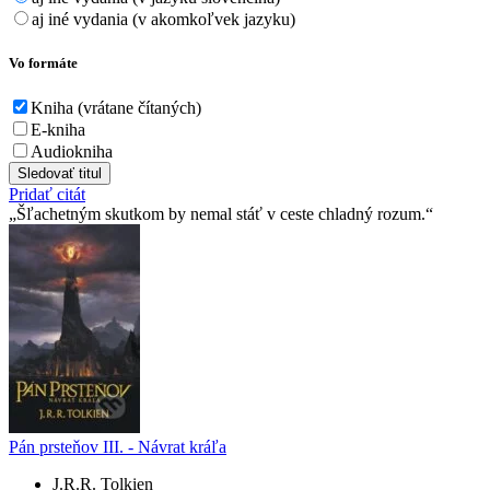
aj iné vydania (v akomkoľvek jazyku)
Vo formáte
Kniha (vrátane čítaných)
E-kniha
Audiokniha
Sledovať titul
Pridať citát
Šľachetným skutkom by nemal stáť v ceste chladný rozum.
Pán prsteňov III. - Návrat kráľa
J.R.R. Tolkien