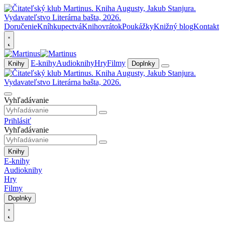
Doručenie
Kníhkupectvá
Knihovrátok
Poukážky
Knižný blog
Kontakt
E-knihy
Audioknihy
Hry
Filmy
Knihy
Doplnky
Vyhľadávanie
Prihlásiť
Vyhľadávanie
Knihy
E-knihy
Audioknihy
Hry
Filmy
Doplnky