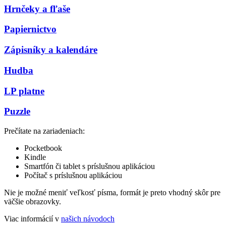
Hrnčeky a fľaše
Papiernictvo
Zápisníky a kalendáre
Hudba
LP platne
Puzzle
Prečítate na zariadeniach:
Pocketbook
Kindle
Smartfón či tablet s príslušnou aplikáciou
Počítač s príslušnou aplikáciou
Nie je možné meniť veľkosť písma, formát je preto vhodný skôr pre
väčšie obrazovky.
Viac informácií v
našich návodoch