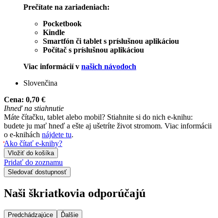
Prečítate na zariadeniach:
Pocketbook
Kindle
Smartfón či tablet s príslušnou aplikáciou
Počítač s príslušnou aplikáciou
Viac informácií v
našich návodoch
Slovenčina
Cena:
0,70 €
Ihneď na stiahnutie
Máte čítačku, tablet alebo mobil? Stiahnite si do nich e-knihu:
budete ju mať hneď a ešte aj ušetríte život stromom. Viac informácii
o e-knihách
nájdete tu
.
Ako čítať e-knihy?
Vložiť do košíka
Pridať do zoznamu
Sledovať dostupnosť
Naši škriatkovia odporúčajú
Predchádzajúce
Ďalšie