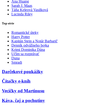
Ana Huang
Sarah J. Maas
Táňa Keleová Vasilková
Lucinda Riley
Top série
Romantické úteky
Harry Potter
Kapitán Stein a Notár Barbarič
Denník odvážneho bojka
Krimi Dominika Dána
Učím sa rozprávať
Duna
Smradi
Darčekové poukážky
Čítačky e-kníh
Vecičky od Martinusu
Káva, čaj a pochutiny