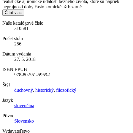
realistické aj ironické udalosti bežného života, ktoré sú napriek
neprajnosti doby často komické až bizarné.
Čítať viac
Naše katalógové číslo
310581
Počet strán
256
Dátum vydania
27. 5. 2018
ISBN EPUB
978-80-551-5959-1
Štýl
duchovný
,
historický
,
filozofický
Jazyk
slovenčina
Pôvod
Slovensko
Vydavateľstvo