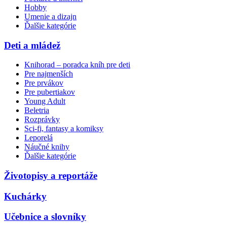
Hobby
Umenie a dizajn
Ďalšie kategórie
Deti a mládež
Knihorad – poradca kníh pre deti
Pre najmenších
Pre prvákov
Pre pubertiakov
Young Adult
Beletria
Rozprávky
Sci-fi, fantasy a komiksy
Leporelá
Náučné knihy
Ďalšie kategórie
Životopisy a reportáže
Kuchárky
Učebnice a slovníky