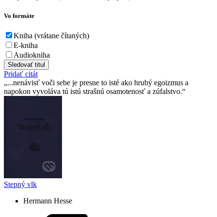
Vo formáte
Kniha (vrátane čítaných)
E-kniha
Audiokniha
Sledovať titul
Pridať citát
...nenávisť voči sebe je presne to isté ako hrubý egoizmus a
napokon vyvoláva tú istú strašnú osamotenosť a zúfalstvo.
Stepný vlk
Hermann Hesse