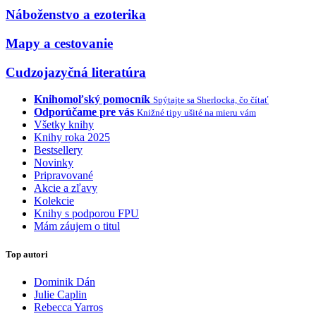
Náboženstvo a ezoterika
Mapy a cestovanie
Cudzojazyčná literatúra
Knihomoľský pomocník
Spýtajte sa Sherlocka, čo čítať
Odporúčame pre vás
Knižné tipy ušité na mieru vám
Všetky knihy
Knihy roka 2025
Bestsellery
Novinky
Pripravované
Akcie a zľavy
Kolekcie
Knihy s podporou FPU
Mám záujem o titul
Top autori
Dominik Dán
Julie Caplin
Rebecca Yarros