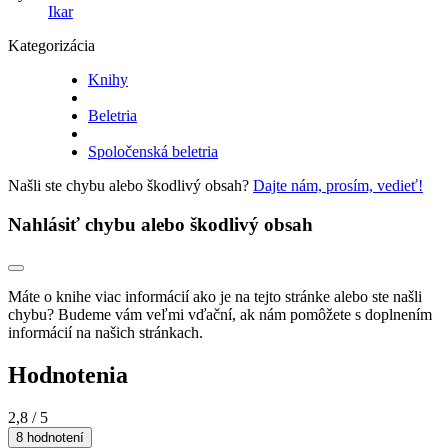
Ikar
Kategorizácia
Knihy
Beletria
Spoločenská beletria
Našli ste chybu alebo škodlivý obsah?
Dajte nám, prosím, vedieť!
Nahlásiť chybu alebo škodlivý obsah
Máte o knihe viac informácií ako je na tejto stránke alebo ste našli
chybu? Budeme vám veľmi vďační, ak nám pomôžete s doplnením
informácií na našich stránkach.
Hodnotenia
2,8
/ 5
8 hodnotení