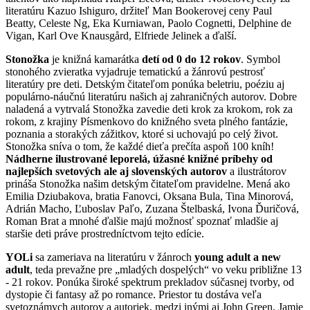
literatúru Kazuo Ishiguro, držiteľ Man Bookerovej ceny Paul
Beatty, Celeste Ng, Eka Kurniawan, Paolo Cognetti, Delphine de
Vigan, Karl Ove Knausgård, Elfriede Jelinek a ďalší.
Stonožka
je knižná kamarátka
detí od 0 do 12 rokov
. Symbol
stonohého zvieratka vyjadruje tematickú a žánrovú pestrosť
literatúry pre deti. Detským čitateľom ponúka beletriu, poéziu aj
populárno-náučnú literatúru našich aj zahraničných autorov. Dobre
naladená a vytrvalá Stonožka zavedie deti krok za krokom, rok za
rokom, z krajiny Písmenkovo do knižného sveta plného fantázie,
poznania a storakých zážitkov, ktoré si uchovajú po celý život.
Stonožka sníva o tom, že každé dieťa prečíta aspoň 100 kníh!
Nádherne ilustrované leporelá, úžasné knižné príbehy od
najlepších svetových ale aj slovenských autorov
a ilustrátorov
prináša Stonožka našim detským čitateľom pravidelne. Mená ako
Emilia Dziubakova, bratia Fanovci, Oksana Bula, Tina Minorová,
Adrián Macho, Ľuboslav Paľo, Zuzana Štelbaská, Ivona Ďuričová,
Roman Brat a mnohé ďalšie majú možnosť spoznať mladšie aj
staršie deti práve prostredníctvom tejto edície.
YOLi
sa zameriava na literatúru v žánroch
young adult a new
adult
, teda prevažne pre „mladých dospelých“ vo veku približne 13
- 21 rokov. Ponúka široké spektrum prekladov súčasnej tvorby, od
dystopie či fantasy až po romance. Priestor tu dostáva veľa
svetoznámych autorov a autoriek, medzi inými aj John Green, Jamie