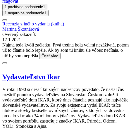
reagovať
1 pozitívne hodnotenie
1
1 negatívne hodnotenie
1
Recenzia z iného vydania (kniha)
Martina Škotnárová
Overený zákazník
17.1.2021
Najma teda kvôli začiatku. Prvá tretina bola veľmi nezáživná, potom
už to čítanie bolo lepšie. Ak by som tú knihu sle vôbec nečítala, o
nič by som neprišla
Čítať viac
Vydavateľstvo Ikar
V roku 1990 si desať knižných nadšencov povedalo, že nastal čas
rozšíriť ponuku vydavateľstiev na Slovensku. Čoskoro založili
vydavateľský dom IKAR, ktorý dnes čitatelia poznajú ako najväčšie
slovenské vydavateľstvo. Za svoju existenciu vydal IKAR tisíce
titulov a stovky bestsellerov rôznych žánrov, z ktorých sa dovedna
predalo viac ako 34 miliónov výtlačkov. Vydavateľský dom IKAR
vo svojom portfóliu zastrešuje značky IKAR, Príroda, Odeon,
YOLi, Stonožka a Ajna.