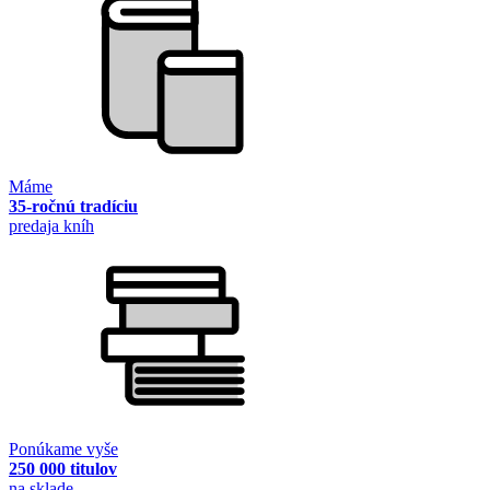
Máme
35-ročnú tradíciu
predaja kníh
Ponúkame vyše
250 000 titulov
na sklade