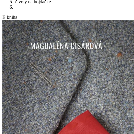
Životy na hojdačke
E-kniha