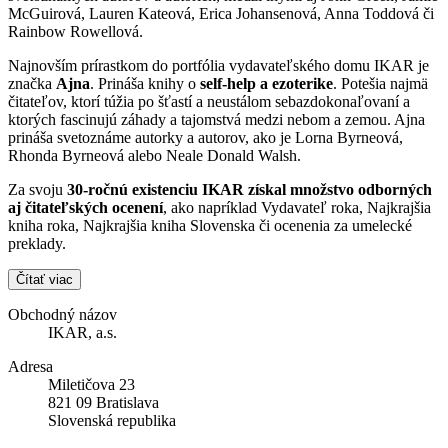
McGuirová, Lauren Kateová, Erica Johansenová, Anna Toddová či
Rainbow Rowellová.
Najnovším prírastkom do portfólia vydavateľského domu IKAR je
značka
Ajna
. Prináša knihy o
self-help a ezoterike
. Potešia najmä
čitateľov, ktorí túžia po šťastí a neustálom sebazdokonaľovaní a
ktorých fascinujú záhady a tajomstvá medzi nebom a zemou. Ajna
prináša svetoznáme autorky a autorov, ako je Lorna Byrneová,
Rhonda Byrneová alebo Neale Donald Walsh.
Za svoju
30-ročnú existenciu IKAR získal množstvo odborných
aj čitateľských ocenení
, ako napríklad Vydavateľ roka, Najkrajšia
kniha roka, Najkrajšia kniha Slovenska či ocenenia za umelecké
preklady.
Čítať viac
Obchodný názov
IKAR, a.s.
Adresa
Miletičova 23
821 09 Bratislava
Slovenská republika