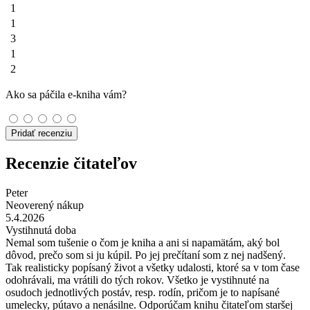
1
1
3
1
2
Ako sa páčila e-kniha vám?
Pridať recenziu
Recenzie čitateľov
Peter
Neoverený nákup
5.4.2026
Vystihnutá doba
Nemal som tušenie o čom je kniha a ani si napamätám, aký bol
dôvod, prečo som si ju kúpil. Po jej prečítaní som z nej nadšený.
Tak realisticky popísaný život a všetky udalosti, ktoré sa v tom čase
odohrávali, ma vrátili do tých rokov. Všetko je vystihnuté na
osudoch jednotlivých postáv, resp. rodín, pričom je to napísané
umelecky, pútavo a nenásilne. Odporúčam knihu čitateľom staršej