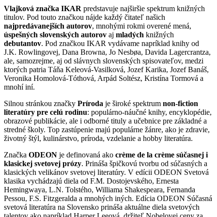
Vlajková značka IKAR
predstavuje najširšie spektrum knižných
titulov. Pod touto značkou nájde každý čitateľ našich
najpredávanejších autorov
, mnohými rokmi overené mená,
úspešných slovenských autorov
aj
mladých
knižných
debutantov
. Pod značkou IKAR vydávame napríklad knihy od
J.K. Rowlingovej, Dana Browna, Jo Nesbøa, Davida Lagercrantza,
ale, samozrejme, aj od slávnych slovenských spisovateľov, medzi
ktorých patria Táňa Keleová-Vasilková, Jozef Karika, Jozef Banáš,
Veronika Homolová-Tóthová, Arpád Soltész, Kristína Tormová a
mnohí iní.
Silnou stránkou značky
Príroda
je široké spektrum
non-fiction
literatúry pre celú rodinu
: populárno-náučné knihy, encyklopédie,
obrazové publikácie, ale i odborné tituly a učebnice pre základné a
stredné školy. Top zastúpenie majú populárne žánre, ako je zdravie,
životný štýl, kulinárstvo, príroda, vzdelanie a hobby literatúra.
Značka
ODEON
je definovaná ako
crème de la crème súčasnej i
klasickej svetovej prózy
. Prináša špičkovú tvorbu od súčasných a
klasických velikánov svetovej literatúry. V edícii ODEON Svetová
klasika vychádzajú diela od F.M. Dostojevského, Ernesta
Hemingwaya, L.N. Tolstého, Williama Shakespeara, Fernanda
Pessou, F.S. Fitzgeralda a mnohých iných. Edícia ODEON Súčasná
svetová literatúra na Slovensko prináša aktuálne diela svetových
talentov ako napríklad Harper Leeová, držiteľ Nobelovej ceny za