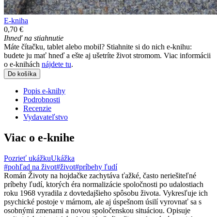
E-kniha
0,70 €
Ihneď na stiahnutie
Máte čítačku, tablet alebo mobil? Stiahnite si do nich e-knihu:
budete ju mať hneď a ešte aj ušetríte život stromom. Viac informácii
o e-knihách
nájdete tu
.
Do košíka
Popis e-knihy
Podrobnosti
Recenzie
Vydavateľstvo
Viac o e-knihe
Pozrieť ukážku
Ukážka
#pohľad na život
#život
#príbehy ľudí
Román Životy na hojdačke zachytáva ťažké, často neriešiteľné
príbehy ľudí, ktorých éra normalizácie spoločnosti po udalostiach
roku 1968 vyradila z dovtedajšieho spôsobu života. Vykresľuje ich
psychické postoje v márnom, ale aj úspešnom úsilí vyrovnať sa s
osobnými zmenami a novou spoločenskou situáciou. Opisuje