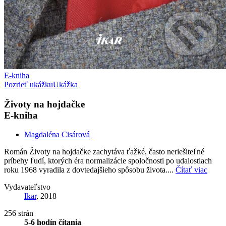
E-kniha
Pozrieť ukážku
Ukážka
Životy na hojdačke
E-kniha
Magdaléna Cisárová
Román Životy na hojdačke zachytáva ťažké, často neriešiteľné
príbehy ľudí, ktorých éra normalizácie spoločnosti po udalostiach
roku 1968 vyradila z dovtedajšieho spôsobu života....
Čítať viac
Vydavateľstvo
Ikar
, 2018
256 strán
5-6 hodín čítania