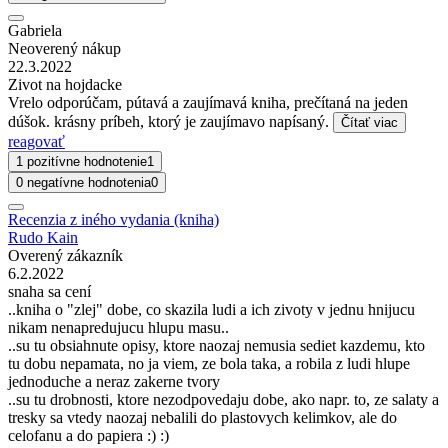
Gabriela
Neoverený nákup
22.3.2022
Zivot na hojdacke
Vrelo odporúčam, pútavá a zaujímavá kniha, prečítaná na jeden
dúšok. krásny príbeh, ktorý je zaujímavo napísaný.
Čítať viac
reagovať
1 pozitívne hodnotenie
1
0 negatívne hodnotenia
0
Recenzia z iného vydania (kniha)
Rudo Kain
Overený zákazník
6.2.2022
snaha sa cení
..kniha o "zlej" dobe, co skazila ludi a ich zivoty v jednu hnijucu
nikam nenapredujucu hlupu masu..
..su tu obsiahnute opisy, ktore naozaj nemusia sediet kazdemu, kto
tu dobu nepamata, no ja viem, ze bola taka, a robila z ludi hlupe
jednoduche a neraz zakerne tvory
..su tu drobnosti, ktore nezodpovedaju dobe, ako napr. to, ze salaty a
tresky sa vtedy naozaj nebalili do plastovych kelimkov, ale do
celofanu a do papiera :) :)