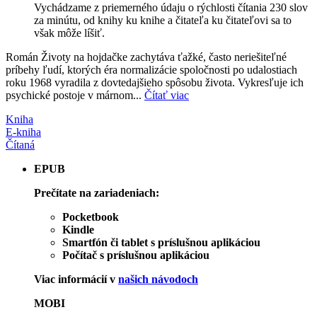
Vychádzame z priemerného údaju o rýchlosti čítania 230 slov
za minútu, od knihy ku knihe a čitateľa ku čitateľovi sa to
však môže líšiť.
Román Životy na hojdačke zachytáva ťažké, často neriešiteľné
príbehy ľudí, ktorých éra normalizácie spoločnosti po udalostiach
roku 1968 vyradila z dovtedajšieho spôsobu života. Vykresľuje ich
psychické postoje v márnom...
Čítať viac
Kniha
E-kniha
Čítaná
EPUB
Prečítate na zariadeniach:
Pocketbook
Kindle
Smartfón či tablet s príslušnou aplikáciou
Počítač s príslušnou aplikáciou
Viac informácií v
našich návodoch
MOBI