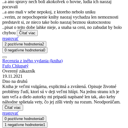
..a ano spravy nech boli akokolvek o hovne, ludia ich naozaj
pocuvali
..a ano mali v sebe nepokoj, z ktoreho nebolo uniku
..verim, ze nepochopenie knihy naozaj vychadza len nemoznosti
predstavit si, ze nieco take bolo naozaj beznou skutocnostou
..pisat o tejto dobe lahke nieje, a snaha sa ceni, no zabudat by bolo
chybou
Čítať viac
reagovať
2 pozitívne hodnotenia
2
0 negatívne hodnotenia
0
Recenzia z iného vydania (kniha)
Fufo Chlupatý
Overený zákazník
19.11.2021
Dno na druhú
Kniha je veľmi vulgárna, explicitná a zvrátená. Opisuje životné
problémy ľudí, ktorí sú v deji veľmi hlúpi. Na jednu stranu ich je
tam veľa a dielo autorky mi pripadá napísané len tak, ako keby
náhodne splietala vety, čo jej zišli vtedy na rozum. Neodporúčam.
Čítať viac
reagovať
0 pozitívne hodnotenia
0
1 negatívne hodnotenie
1