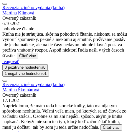
Recenzia z iného vydania (kniha)
Martina Klimová
Overený zákazník
6.10.2021
pohodové čítanie
Kniha nie je strhujúca, skôr na pohodové čítanie, niekomu sa môžu
vynoriť spomienky, pekné a niekomu aj smutné, prežívanie postáv
nie je dramatické, ale na tie časy nedávno minulé hlavná postava
prežíva vnútorný rozpor. Aspoň niektorí ľudia našli v tých časoch
šťastie.
Čítať viac
reagovať
0 pozitívne hodnotenia
0
1 negatívne hodnotenie
1
Recenzia z iného vydania (kniha)
Martina Škotnárová
Overený zákazník
17.1.2021
Napriek tomu, že mám rada historické knihy, táto ma nijakým
spôsobom neohúrila. Veľmi veľa mien, pri ktorých sa už človek zo
začiatku strácal. Osobne sa mi ani nepáčil spôsob, akým je kniha
napísaná. Kebyže nie som ten typ, ktorý keď začne čítať knihu,
musí ju dočítať, tak by som ju teda určite nedočítala.
Čítať viac