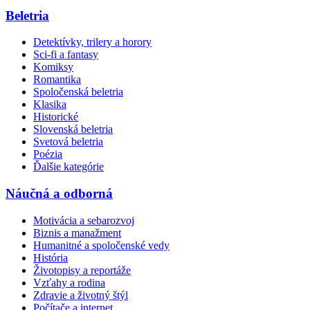
Beletria
Detektívky, trilery a horory
Sci-fi a fantasy
Komiksy
Romantika
Spoločenská beletria
Klasika
Historické
Slovenská beletria
Svetová beletria
Poézia
Ďalšie kategórie
Náučná a odborná
Motivácia a sebarozvoj
Biznis a manažment
Humanitné a spoločenské vedy
História
Životopisy a reportáže
Vzťahy a rodina
Zdravie a životný štýl
Počítače a internet