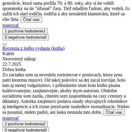
generácie, ktorá sama prežila 70. a 80. roky, aby si im vrátili
spomienky na tie "úžasné" časy. Tiež mladým ľudom, aby vedeli, čo
zažili ich starí rodičia, rodičia a aby nenaleteli klamstvám, ktoré sa
ešte šíria.
Čítať viac
reagovať
1 pozitívne hodnotenie
1
0 negatívne hodnotenia
0
Recenzia z iného vydania (kniha)
Katrin
Neoverený nákup
22.7.2025
Dobra kniha
Zo zaciatku som sa nevedela zorientovat v postavach, ktora zena
patri ktoremu muzovi. Od takej polovice sa dej zacal rozvijat, bolo
tam aj menej vulgarizmov, s pribudanim stran bola kniha pisana
kultivovanejsie, zaujimavejsie, akoby inym autorom. Obdobie
socializmu som zazila, citanim som zaspominala na casy cenzury a
diktatury. Autorka zaujimavo podava osudy obycajnych robotnikov
aj inteligencie a ich rozne prezivanie nasledkov normalizacie. Niekto
sa posunul, niekto padol, ani laska neustala tuto dobu.
Čítať viac
reagovať
2 pozitívne hodnotenia
2
0 negatívne hodnotenia
0