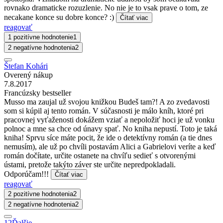
rovnako dramaticke rozuzlenie. No nie je to vsak prave o tom, ze
necakane konce su dobre konce? :)
Čítať viac
reagovať
1 pozitívne hodnotenie
1
2 negatívne hodnotenia
2
Štefan Kohári
Overený nákup
7.8.2017
Francúzsky bestseller
Musso ma zaujal už svojou knižkou Budeš tam?! A zo zvedavosti
som si kúpil aj tento román. V súčasnosti je málo kníh, ktoré pri
pracovnej vyťaženosti dokážem vziať a nepoložiť hoci je už vonku
polnoc a mne sa chce od únavy spať. No kniha nepustí. Toto je taká
kniha! Sprvu síce máte pocit, že ide o detektívny román (a tie dnes
nemusím), ale už po chvíli postavám Alici a Gabrielovi veríte a keď
román dočítate, určite ostanete na chvíľu sedieť s otvorenými
ústami, pretože takýto záver ste určite nepredpokladali.
Odporúčam!!!
Čítať viac
reagovať
2 pozitívne hodnotenia
2
2 negatívne hodnotenia
2
1
2
Ďalšie