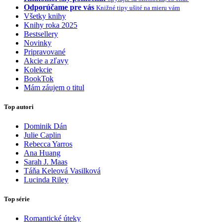
Odporúčame pre vás
Knižné tipy ušité na mieru vám
Všetky knihy
Knihy roka 2025
Bestsellery
Novinky
Pripravované
Akcie a zľavy
Kolekcie
BookTok
Mám záujem o titul
Top autori
Dominik Dán
Julie Caplin
Rebecca Yarros
Ana Huang
Sarah J. Maas
Táňa Keleová Vasilková
Lucinda Riley
Top série
Romantické úteky