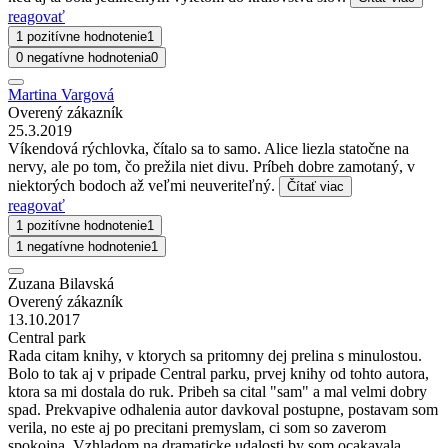
reagovať
1 pozitívne hodnotenie
1
0 negatívne hodnotenia
0
Martina Vargová
Overený zákazník
25.3.2019
Víkendová rýchlovka, čítalo sa to samo. Alice liezla statočne na
nervy, ale po tom, čo prežila niet divu. Príbeh dobre zamotaný, v
niektorých bodoch až veľmi neuveriteľný.
Čítať viac
reagovať
1 pozitívne hodnotenie
1
1 negatívne hodnotenie
1
Zuzana Bilavská
Overený zákazník
13.10.2017
Central park
Rada citam knihy, v ktorych sa pritomny dej prelina s minulostou.
Bolo to tak aj v pripade Central parku, prvej knihy od tohto autora,
ktora sa mi dostala do ruk. Pribeh sa cital "sam" a mal velmi dobry
spad. Prekvapive odhalenia autor davkoval postupne, postavam som
verila, no este aj po precitani premyslam, ci som so zaverom
spokojna. Vzhladom na dramaticke udalosti by som ocakavala