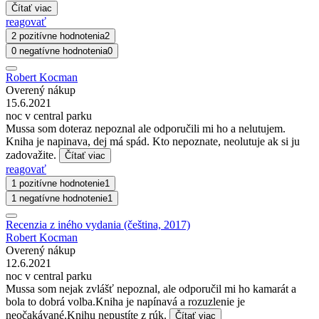
Čítať viac
reagovať
2 pozitívne hodnotenia
2
0 negatívne hodnotenia
0
Robert Kocman
Overený nákup
15.6.2021
noc v central parku
Mussa som doteraz nepoznal ale odporučili mi ho a nelutujem.
Kniha je napinava, dej má spád. Kto nepoznate, neolutuje ak si ju
zadovažite.
Čítať viac
reagovať
1 pozitívne hodnotenie
1
1 negatívne hodnotenie
1
Recenzia z iného vydania (čeština, 2017)
Robert Kocman
Overený nákup
12.6.2021
noc v central parku
Mussa som nejak zvlášť nepoznal, ale odporučil mi ho kamarát a
bola to dobrá volba.Kniha je napínavá a rozuzlenie je
neočakávané.Knihu nepustíte z rúk.
Čítať viac