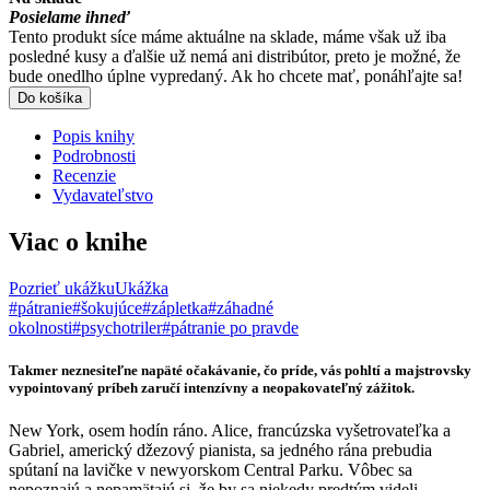
Posielame ihneď
Tento produkt síce máme aktuálne na sklade, máme však už iba
posledné kusy a ďalšie už nemá ani distribútor, preto je možné, že
bude onedlho úplne vypredaný. Ak ho chcete mať, ponáhľajte sa!
Do košíka
Popis knihy
Podrobnosti
Recenzie
Vydavateľstvo
Viac o knihe
Pozrieť ukážku
Ukážka
#pátranie
#šokujúce
#zápletka
#záhadné
okolnosti
#psychotriler
#pátranie po pravde
Takmer neznesiteľne napäté očakávanie, čo príde, vás pohltí a majstrovsky
vypointovaný príbeh zaručí intenzívny a neopakovateľný zážitok.
New York, osem hodín ráno. Alice, francúzska vyšetrovateľka a
Gabriel, americký džezový pianista, sa jedného rána prebudia
spútaní na lavičke v newyorskom Central Parku. Vôbec sa
nepoznajú a nepamätajú si, že by sa niekedy predtým videli.