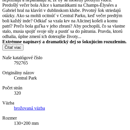
Predošlý večer bola Alice s kamarátkami na Champs-Élysées a
Gabriel hral na klavíri v dublinskom klube. Prvotný šok striedajú
otázky. Ako sa mohli ocitnúť v Central Parku, keď večer predtým
boli každý inde? Odkiaľ sa vzala krv na Alicinej košeli a komu
patrí? Prečo bola guľka v jeho zbrani? Aby pochopili, čo sa vlastne
stalo, musia spojiť svoje sily a pustiť sa do pátrania. Pravda, ktorú
odhalia, úplne zmení ich doterajšie životy...
Extrémne napínavý a dramatický dej so šokujúcim rozuzlením.
Čítať viac
Naše katalógové číslo
792765
Originálny názov
Central Park
Počet strán
320
Väzba
brožovaná väzba
Rozmer
130×200 mm