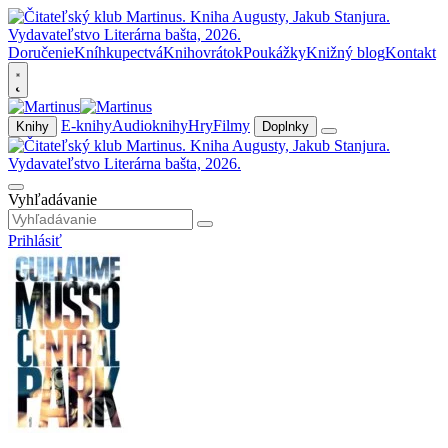
Doručenie
Kníhkupectvá
Knihovrátok
Poukážky
Knižný blog
Kontakt
E-knihy
Audioknihy
Hry
Filmy
Knihy
Doplnky
Vyhľadávanie
Prihlásiť