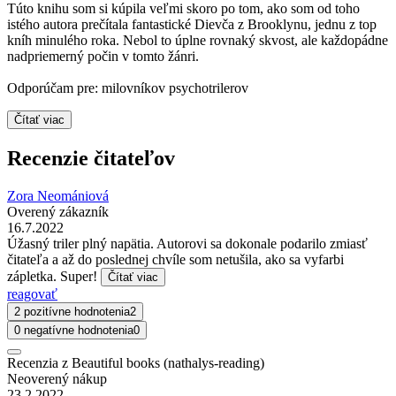
Túto knihu som si kúpila veľmi skoro po tom, ako som od toho
istého autora prečítala fantastické Dievča z Brooklynu, jednu z top
kníh minulého roka. Nebol to úplne rovnaký skvost, ale každopádne
nadpriemerný počin v tomto žánri.
Odporúčam pre: milovníkov psychotrilerov
Čítať viac
Recenzie čitateľov
Zora Neomániová
Overený zákazník
16.7.2022
Úžasný triler plný napätia. Autorovi sa dokonale podarilo zmiasť
čitateľa a až do poslednej chvíle som netušila, ako sa vyfarbi
zápletka. Super!
Čítať viac
reagovať
2 pozitívne hodnotenia
2
0 negatívne hodnotenia
0
Recenzia z Beautiful books (nathalys-reading)
Neoverený nákup
23.2.2022