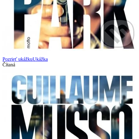
Pozrieť ukážku
Ukážka
Čítaná