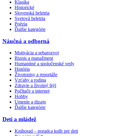
Klasika
Historické
Slovenská beletria
Svetová beletria
Poézia
Ďalšie kategórie
Náučná a odborná
Motivácia a sebarozvoj
Biznis a manažment
Humanitné a spoločenské vedy
História
Životopisy a reportáže
Vzťahy a rodina
Zdravie a životný štýl
Počítače a internet
Hobby
Umenie a dizajn
Ďalšie kategórie
Deti a mládež
Knihorad – poradca kníh pre deti