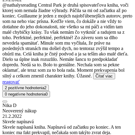
@nathalysreading Central Park je druhá spisovateľova kniha, voči
ktorej som nemala žiadne výhrady. Páčila sa mi od začiatku až po
koniec. Guillaume je jeden z mojich najobľúbenejších autorov, preto
som na neho viac prísna. Keďže viem, čo dokáže a nie vždy to
dotiahne do jeho dokonalosti, nie všetko sa mi páči a vidím tam
malé chybičky krásy. Tu však nemám čo vytknúť a radujem sa z
toho. Perfektné, perfektné, perfektné! Zo záveru som sa dlho
nevedela spamätať. Minule som mu vyčítala, že práve na
posledných stranách mu došiel dych, no tentoraz zvýšil tempo a
ohúril ma. Celá kniha je čistý podvod a ja sa teším ako malé dieťa.
Dielo sa úplne inak rozuzlilo. Nemáte šancu to predpokladať
dopredu. Nedá sa to. Bolo to geniálne. Nechala som sa pekne
oklamať, ale teraz som za to bola rada. Moment prekvapenia bol
silný a celkom zmenil charakter knihy. Úžasné.
Čítať viac
reagovať
2 pozitívne hodnotenia
2
0 negatívne hodnotenia
0
Nika D
Neoverený nákup
21.2.2022
Skvele napínavá
Skvele napísaná kniha. Napínavá od začiatku po koniec. A ten
koniec ma fakt prekvapil, nečakala som takýto zvrat deja.