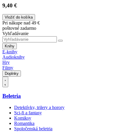
9,40 €
Vložiť do košíka
Pri nákupe nad 49 €
poštovné zadarmo
Vyhľadávanie
Knihy
E-knihy
Audioknihy
Hry
Filmy
Doplnky
Beletria
Detektívky, trilery a horory
Sci-fi a fantasy
Komiksy
Romantika
Spoločenská beletria