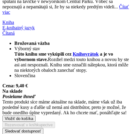
spútaní na lavičke v newyorskom Central Parku. Vôbec sa
nepoznajú a nepamätajú si, že by sa niekedy predtým videli...
Čítať
viac
Kniha
E-kniha
iný jazyk
Čítaná
Brožovaná väzba
Výborný stav
Túto knihu sme vykúpili cez
Knihovrátok
a je vo
výbornom stave.
Rozdiel medzi touto knihou a novou by ste
asi ani nespoznali. Knihu sme označili nálepkou, ktorá môže
na niektorých obaloch zanechať stopy.
Slovenčina
Cena:
9,40 €
Na sklade
Posielame ihneď
Tento produkt síce máme aktuálne na sklade, máme však už iba
posledné kusy a ďalšie už nemá ani distribútor, preto je možné, že
bude onedlho úplne vypredaný. Ak ho chcete mať, ponáhľajte sa!
Vložiť do košíka
Rezervovať v kníhkupectve
Sledovať dostupnosť