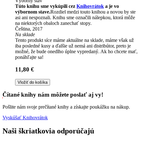
Výborný stav
Túto knihu sme vykúpili cez
Knihovrátok
a je vo
výbornom stave.
Rozdiel medzi touto knihou a novou by ste
asi ani nespoznali. Knihu sme označili nálepkou, ktorá môže
na niektorých obaloch zanechať stopy.
Čeština, 2017
Na sklade
Tento produkt síce máme aktuálne na sklade, máme však už
iba posledné kusy a ďalšie už nemá ani distribútor, preto je
možné, že bude onedlho úplne vypredaný. Ak ho chcete mať,
ponáhľajte sa!
11,80 €
Vložiť do košíka
Čítané knihy nám môžete poslať aj vy!
Pošlite nám svoje prečítané knihy a získajte poukážku na nákup.
Vyskúšať Knihovrátok
Naši škriatkovia odporúčajú