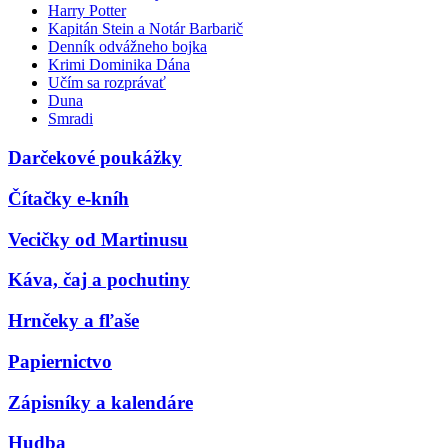
Harry Potter
Kapitán Stein a Notár Barbarič
Denník odvážneho bojka
Krimi Dominika Dána
Učím sa rozprávať
Duna
Smradi
Darčekové poukážky
Čítačky e-kníh
Vecičky od Martinusu
Káva, čaj a pochutiny
Hrnčeky a fľaše
Papiernictvo
Zápisníky a kalendáre
Hudba