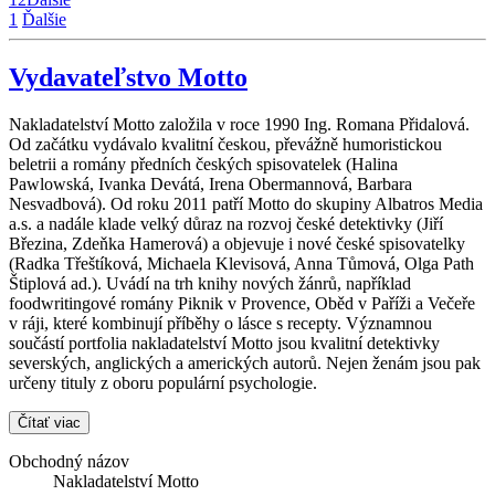
1
Ďalšie
Vydavateľstvo Motto
Nakladatelství Motto založila v roce 1990 Ing. Romana Přidalová.
Od začátku vydávalo kvalitní českou, převážně humoristickou
beletrii a romány předních českých spisovatelek (Halina
Pawlowská, Ivanka Devátá, Irena Obermannová, Barbara
Nesvadbová). Od roku 2011 patří Motto do skupiny Albatros Media
a.s. a nadále klade velký důraz na rozvoj české detektivky (Jiří
Březina, Zdeňka Hamerová) a objevuje i nové české spisovatelky
(Radka Třeštíková, Michaela Klevisová, Anna Tůmová, Olga Path
Štiplová ad.). Uvádí na trh knihy nových žánrů, například
foodwritingové romány Piknik v Provence, Oběd v Paříži a Večeře
v ráji, které kombinují příběhy o lásce s recepty. Významnou
součástí portfolia nakladatelství Motto jsou kvalitní detektivky
severských, anglických a amerických autorů. Nejen ženám jsou pak
určeny tituly z oboru populární psychologie.
Čítať viac
Obchodný názov
Nakladatelství Motto