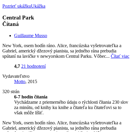
Pozrieť ukážku
Ukážka
Central Park
Čítaná
Guillaume Musso
New York, osem hodín ráno. Alice, francúzska vyšetrovateľka a
Gabriel, americký džezový pianista, sa jedného rána prebudia
spútaní na lavičke v newyorskom Central Parku. Vôbec...
Čítať viac
4,7
21 hodnotení
Vydavateľstvo
Motto
, 2015
320 strán
6-7 hodín čítania
Vychádzame z priemerného údaju o rýchlosti čítania 230 slov
za minútu, od knihy ku knihe a čitateľa ku čitateľovi sa to
však môže líšiť.
New York, osem hodín ráno. Alice, francúzska vyšetrovateľka a
Gabriel, americký džezový pianista, sa jedného rána prebudia