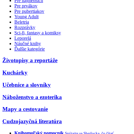
Pre najmenších
Pre prvákov
Pre pubertiakov
Young Adult
Beletria
Rozprávky
Sci-fi, fantasy a komiksy
Leporelá
Náučné knihy
Ďalšie kategórie
Životopisy a reportáže
Kuchárky
Učebnice a slovníky
Náboženstvo a ezoterika
Mapy a cestovanie
Cudzojazyčná literatúra
Knihomoľský pomocník
Spýtajte sa Sherlocka, čo čítať