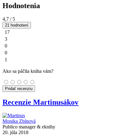
Hodnotenia
4,7
/ 5
21 hodnotení
17
3
0
0
1
Ako sa páčila kniha vám?
Pridať recenziu
Recenzie Martinusákov
Monika Zbínová
Publico manager & eknihy
20. júla 2018