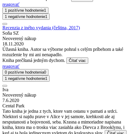
reagovať
1 pozitívne hodnotenie
1
1 negatívne hodnotenie
1
Recenzia z iného vydania (čeština, 2017)
Soňa SZ
Neoverený nákup
18.11.2020
Úžasná kniha. Autor sa výborne pohral s celým príbehom a také
rozuzlenie by mi ani nenapadlo.
Kniha prečítaná jedným dychom.
Čítať viac
reagovať
0 pozitívne hodnotenia
0
1 negatívne hodnotenie
1
Iva
Neoverený nákup
7.6.2020
Cental Park
Tato kniha je jedna z tych, ktore vam ostanu v pamati a srdci.
Niektori si najdu prave v Alice v jej samote, krehkosti ale aj
nesputanosti a bojovnosti, seba. Krasna a mimoriadne napisana
kniha, ktora ma o trosku viac zasiahla ako Dievca z Brooklynu, i
ked aj ta bola jedinecnym vyletom do kralovstva slov.
Čítať viac