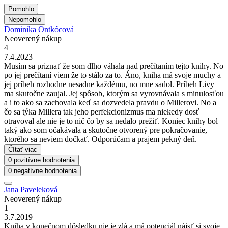
Pomohlo
Nepomohlo
Dominika Ontkócová
Neoverený nákup
4
7.4.2023
Musím sa priznať že som dlho váhala nad prečítaním tejto knihy. No
po jej prečítaní viem že to stálo za to. Áno, kniha má svoje muchy a
jej príbeh rozhodne nesadne každému, no mne sadol. Príbeh Livy
ma skutočne zaujal. Jej spôsob, ktorým sa vyrovnávala s minulosťou
a i to ako sa zachovala keď sa dozvedela pravdu o Millerovi. No a
čo sa týka Millera tak jeho perfekcionizmus ma niekedy dosť
otravoval ale nie je to nič čo by sa nedalo prežiť. Koniec knihy bol
taký ako som očakávala a skutočne otvorený pre pokračovanie,
ktorého sa neviem dočkať. Odporúčam a prajem pekný deň.
Čítať viac
0 pozitívne hodnotenia
0 negatívne hodnotenia
Jana Paveleková
Neoverený nákup
1
3.7.2019
Kniha v konečnom dôsledku nie je zlá a má potenciál nájsť si svoje