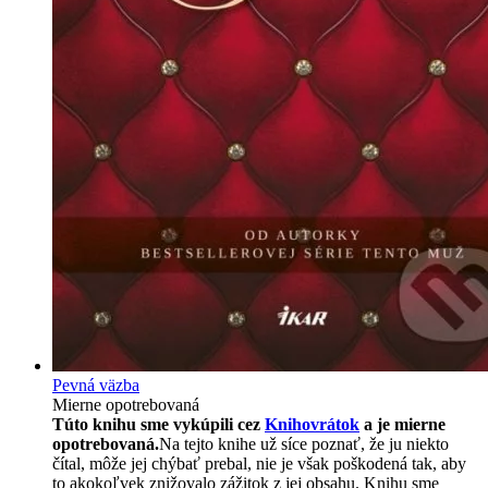
Pevná väzba
Mierne opotrebovaná
Túto knihu sme vykúpili cez
Knihovrátok
a je mierne
opotrebovaná.
Na tejto knihe už síce poznať, že ju niekto
čítal, môže jej chýbať prebal, nie je však poškodená tak, aby
to akokoľvek znižovalo zážitok z jej obsahu. Knihu sme