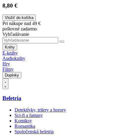
8,80 €
Vložiť do košíka
Pri nákupe nad 49 €
poštovné zadarmo
Vyhľadávanie
Knihy
E-knihy
Audioknihy
Hry
Filmy
Doplnky
Beletria
Detektívky, trilery a horory
Sci-fi a fantasy
Komiksy
Romantika
Spoločenská beletria