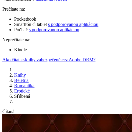
Prečítate na:
Pocketbook
Smartfón či tablet
s podporovanou aplikáciou
Počítač
s podporovanou aplikáciou
Neprečítate na:
Kindle
Ako čítať e-knihy zabezpečené cez Adobe DRM?
Knihy
Beletria
Romantika
Erotické
Sľúbená
Čítaná