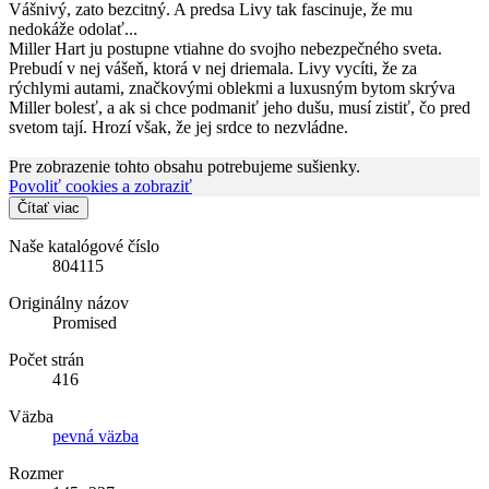
Vášnivý, zato bezcitný. A predsa Livy tak fascinuje, že mu
nedokáže odolať...
Miller Hart ju postupne vtiahne do svojho nebezpečného sveta.
Prebudí v nej vášeň, ktorá v nej driemala. Livy vycíti, že za
rýchlymi autami, značkovými oblekmi a luxusným bytom skrýva
Miller bolesť, a ak si chce podmaniť jeho dušu, musí zistiť, čo pred
svetom tají. Hrozí však, že jej srdce to nezvládne.
Pre zobrazenie tohto obsahu potrebujeme sušienky.
Povoliť cookies a zobraziť
Čítať viac
Naše katalógové číslo
804115
Originálny názov
Promised
Počet strán
416
Väzba
pevná väzba
Rozmer