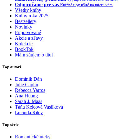
Odporúčame pre vás
Knižné tipy ušité na mieru vám
Všetky knihy
Knihy roka 2025
Bestsellery
Novinky
Pripravované
Akcie a zľavy
Kolekcie
BookTok
Mám záujem o titul
Top autori
Dominik Dán
Julie Caplin
Rebecca Yarros
Ana Huang
Sarah J. Maas
Táňa Keleová Vasilková
Lucinda Riley
Top série
Romantické úteky