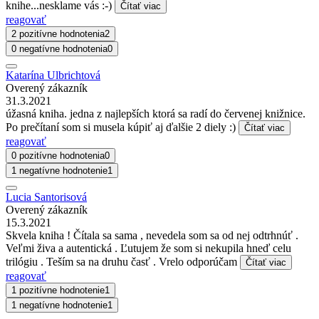
knihe...nesklame vás :-)
Čítať viac
reagovať
2 pozitívne hodnotenia
2
0 negatívne hodnotenia
0
Katarína Ulbrichtová
Overený zákazník
31.3.2021
úžasná kniha. jedna z najlepších ktorá sa radí do červenej knižnice.
Po prečítaní som si musela kúpiť aj ďalšie 2 diely :)
Čítať viac
reagovať
0 pozitívne hodnotenia
0
1 negatívne hodnotenie
1
Lucia Santorisová
Overený zákazník
15.3.2021
Skvela kniha ! Čítala sa sama , nevedela som sa od nej odtrhnúť .
Veľmi živa a autentická . Ľutujem že som si nekupila hneď celu
trilógiu . Teším sa na druhu časť . Vrelo odporúčam
Čítať viac
reagovať
1 pozitívne hodnotenie
1
1 negatívne hodnotenie
1