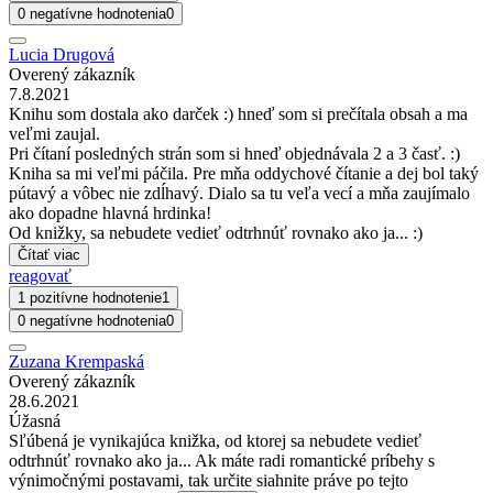
0 negatívne hodnotenia
0
Lucia Drugová
Overený zákazník
7.8.2021
Knihu som dostala ako darček :) hneď som si prečítala obsah a ma
veľmi zaujal.
Pri čítaní posledných strán som si hneď objednávala 2 a 3 časť. :)
Kniha sa mi veľmi páčila. Pre mňa oddychové čítanie a dej bol taký
pútavý a vôbec nie zdĺhavý. Dialo sa tu veľa vecí a mňa zaujímalo
ako dopadne hlavná hrdinka!
Od knižky, sa nebudete vedieť odtrhnúť rovnako ako ja... :)
Čítať viac
reagovať
1 pozitívne hodnotenie
1
0 negatívne hodnotenia
0
Zuzana Krempaská
Overený zákazník
28.6.2021
Úžasná
Sľúbená je vynikajúca knižka, od ktorej sa nebudete vedieť
odtrhnúť rovnako ako ja... Ak máte radi romantické príbehy s
výnimočnými postavami, tak určite siahnite práve po tejto