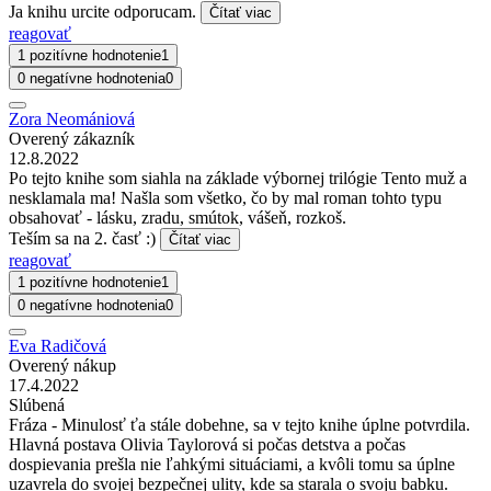
Ja knihu urcite odporucam.
Čítať viac
reagovať
1 pozitívne hodnotenie
1
0 negatívne hodnotenia
0
Zora Neomániová
Overený zákazník
12.8.2022
Po tejto knihe som siahla na základe výbornej trilógie Tento muž a
nesklamala ma! Našla som všetko, čo by mal roman tohto typu
obsahovať - lásku, zradu, smútok, vášeň, rozkoš.
Teším sa na 2. časť :)
Čítať viac
reagovať
1 pozitívne hodnotenie
1
0 negatívne hodnotenia
0
Eva Radičová
Overený nákup
17.4.2022
Slúbená
Fráza - Minulosť ťa stále dobehne, sa v tejto knihe úplne potvrdila.
Hlavná postava Olivia Taylorová si počas detstva a počas
dospievania prešla nie ľahkými situáciami, a kvôli tomu sa úplne
uzavrela do svojej bezpečnej ulity, kde sa starala o svoju babku.