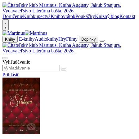
Doručenie
Kníhkupectvá
Knihovrátok
Poukážky
Knižný blog
Kontakt
E-knihy
Audioknihy
Hry
Filmy
Knihy
Doplnky
Vyhľadávanie
Prihlásiť