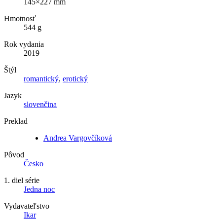
145×227 mm
Hmotnosť
544 g
Rok vydania
2019
Štýl
romantický
,
erotický
Jazyk
slovenčina
Preklad
Andrea Vargovčíková
Pôvod
Česko
1. diel série
Jedna noc
Vydavateľstvo
Ikar