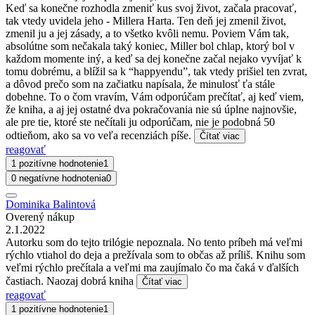
Keď sa konečne rozhodla zmeniť kus svoj život, začala pracovať,
tak vtedy uvidela jeho - Millera Harta. Ten deň jej zmenil život,
zmenil ju a jej zásady, a to všetko kvôli nemu. Poviem Vám tak,
absolútne som nečakala taký koniec, Miller bol chlap, ktorý bol v
každom momente iný, a keď sa dej konečne začal nejako vyvíjať k
tomu dobrému, a blížil sa k “happyendu”, tak vtedy prišiel ten zvrat,
a dôvod prečo som na začiatku napísala, že minulosť ťa stále
dobehne. To o čom vravím, Vám odporúčam prečítať, aj keď viem,
že kniha, a aj jej ostatné dva pokračovania nie sú úplne najnovšie,
ale pre tie, ktoré ste nečítali ju odporúčam, nie je podobná 50
odtieňom, ako sa vo veľa recenziách píše.
Čítať viac
reagovať
1 pozitívne hodnotenie
1
0 negatívne hodnotenia
0
Dominika Balintová
Overený nákup
2.1.2022
Autorku som do tejto trilógie nepoznala. No tento príbeh má veľmi
rýchlo vtiahol do deja a prežívala som to občas až príliš. Knihu som
veľmi rýchlo prečítala a veľmi ma zaujímalo čo ma čaká v ďalších
častiach. Naozaj dobrá kniha
Čítať viac
reagovať
1 pozitívne hodnotenie
1