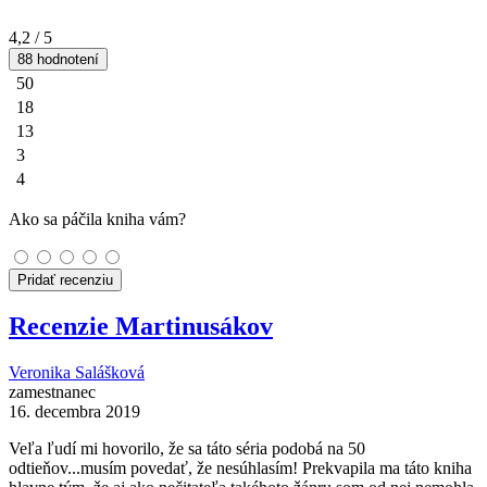
4,2
/ 5
88 hodnotení
50
18
13
3
4
Ako sa páčila kniha vám?
Pridať recenziu
Recenzie Martinusákov
Veronika Salášková
zamestnanec
16. decembra 2019
Veľa ľudí mi hovorilo, že sa táto séria podobá na 50
odtieňov...musím povedať, že nesúhlasím! Prekvapila ma táto kniha