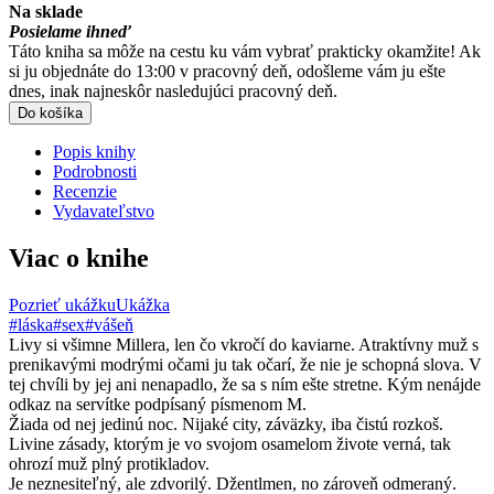
Na sklade
Posielame ihneď
Táto kniha sa môže na cestu ku vám vybrať prakticky okamžite! Ak
si ju objednáte do 13:00 v pracovný deň, odošleme vám ju ešte
dnes, inak najneskôr nasledujúci pracovný deň.
Do košíka
Popis knihy
Podrobnosti
Recenzie
Vydavateľstvo
Viac o knihe
Pozrieť ukážku
Ukážka
#láska
#sex
#vášeň
Livy si všimne Millera, len čo vkročí do kaviarne. Atraktívny muž s
prenikavými modrými očami ju tak očarí, že nie je schopná slova. V
tej chvíli by jej ani nenapadlo, že sa s ním ešte stretne. Kým nenájde
odkaz na servítke podpísaný písmenom M.
Žiada od nej jedinú noc. Nijaké city, záväzky, iba čistú rozkoš.
Livine zásady, ktorým je vo svojom osamelom živote verná, tak
ohrozí muž plný protikladov.
Je neznesiteľný, ale zdvorilý. Džentlmen, no zároveň odmeraný.