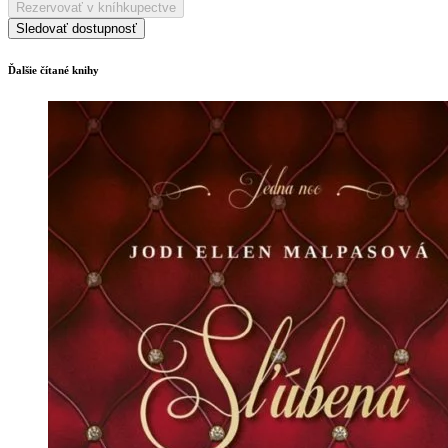
Rezervovať v kníhkupectve
Sledovať dostupnosť
Ďalšie čítané knihy