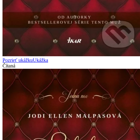
Pozrieť ukážku
Ukážka
Čítaná