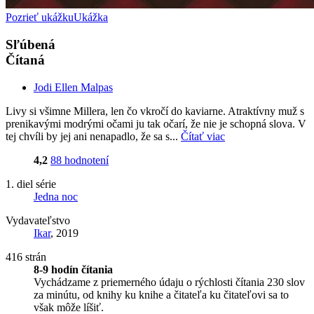
Pozrieť ukážku
Ukážka
Sľúbená
Čítaná
Jodi Ellen Malpas
Livy si všimne Millera, len čo vkročí do kaviarne. Atraktívny muž s
prenikavými modrými očami ju tak očarí, že nie je schopná slova. V
tej chvíli by jej ani nenapadlo, že sa s...
Čítať viac
4,2
88 hodnotení
1. diel série
Jedna noc
Vydavateľstvo
Ikar
, 2019
416 strán
8-9 hodín čítania
Vychádzame z priemerného údaju o rýchlosti čítania 230 slov
za minútu, od knihy ku knihe a čitateľa ku čitateľovi sa to
však môže líšiť.