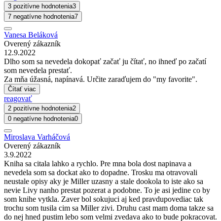
3 pozitívne hodnotenia
3
7 negatívne hodnotenia
7
Vanesa Beláková
Overený zákazník
12.9.2022
Dlho som sa nevedela dokopať začať ju čítať, no ihneď po začatí
som nevedela prestať.
Za mňa úžasná, napínavá. Určite zaraďujem do "my favorite".
Čítať viac
reagovať
2 pozitívne hodnotenia
2
0 negatívne hodnotenia
0
Miroslava Varháčová
Overený zákazník
3.9.2022
Kniha sa citala lahko a rychlo. Pre mna bola dost napinava a
nevedela som sa dockat ako to dopadne. Trosku ma otravovali
neustale opisy aky je Miller uzasny a stale dookola to iste ako sa
nevie Livy nanho prestat pozerat a podobne. To je asi jedine co by
som knihe vytkla. Zaver bol sokujuci aj ked pravdupovediac tak
trochu som tusila cim sa Miller zivi. Druhu cast mam doma takze sa
do nej hned pustim lebo som velmi zvedava ako to bude pokracovat.