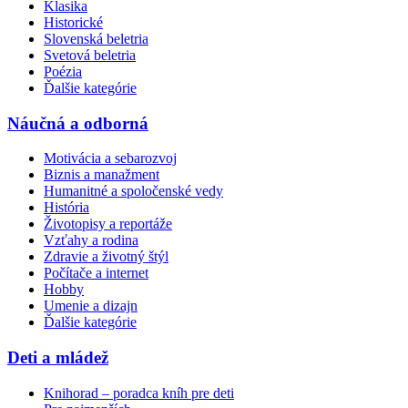
Klasika
Historické
Slovenská beletria
Svetová beletria
Poézia
Ďalšie kategórie
Náučná a odborná
Motivácia a sebarozvoj
Biznis a manažment
Humanitné a spoločenské vedy
História
Životopisy a reportáže
Vzťahy a rodina
Zdravie a životný štýl
Počítače a internet
Hobby
Umenie a dizajn
Ďalšie kategórie
Deti a mládež
Knihorad – poradca kníh pre deti