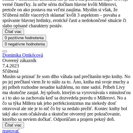
verné čitateľky. Ja určte sériu dočítam hlavne kvôli Millerovi,
pretože on ako postava ma veľmi zaujíma. Myslím si však, že
Sľúbená môže viacerých sklamať kvôli 3 aspektom – povaha a
správanie hlavnej hrdinky, erotické časti a nedokončené situácie či
slabo opísané charaktery postáv.
Čítať viac
0 pozitívne hodnotenia
0 negatívne hodnotenia
Dominika Ontkócová
Overený zákazník
7.4.2023
Sľúbená
Musím sa priznať že som dlho váhala nad prečítaním tejto knihy. No
po jej prečítaní viem že to stálo za to. Áno, kniha má svoje muchy a
jej príbeh rozhodne nesadne každému, no mne sadol. Príbeh Livy
ma skutočne zaujal. Jej spôsob, ktorým sa vyrovnávala s minulosťou
a i to ako sa zachovala keď sa dozvedela pravdu o Millerovi. No a
čo sa týka Millera tak jeho perfekcionizmus ma niekedy dosť
otravoval ale nie je to nič čo by sa nedalo prežiť. Koniec knihy bol
taký ako som očakávala a skutočne otvorený pre pokračovanie,
ktorého sa neviem dočkať. Odporúčam a prajem pekný deň.
Čítať viac
reagovať