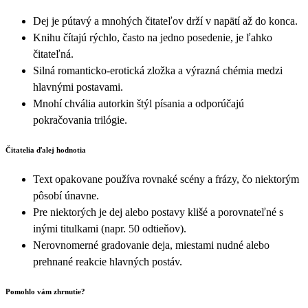
Dej je pútavý a mnohých čitateľov drží v napätí až do konca.
Knihu čítajú rýchlo, často na jedno posedenie, je ľahko
čitateľná.
Silná romanticko-erotická zložka a výrazná chémia medzi
hlavnými postavami.
Mnohí chvália autorkin štýl písania a odporúčajú
pokračovania trilógie.
Čitatelia ďalej hodnotia
Text opakovane používa rovnaké scény a frázy, čo niektorým
pôsobí únavne.
Pre niektorých je dej alebo postavy klišé a porovnateľné s
inými titulkami (napr. 50 odtieňov).
Nerovnomerné gradovanie deja, miestami nudné alebo
prehnané reakcie hlavných postáv.
Pomohlo vám zhrnutie?