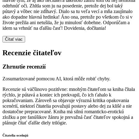
hlavne tým, že aj ako nečitateľa takéhoto žánru som od nej nemohla
odtrhnúť oči. Zhltla som ju na posedenie, pretože dej bol taký
pútavý a vôbec nie zdĺhavý. Dialo sa tu veľa vecí a mňa zaujímalo
ako dopadne hlavná hrdinka! Áno ona, pretože po všetkom čo si v
živote prežila ani netušila, že ju minulosť dobehne. Odporúčam a
idem sa vrhnúť na ďalšiu časť! Dovidenia, dočítania!
Čítať viac
Recenzie čitateľov
Zhrnutie recenzií
Zosumarizované pomocou AI, ktorá môže robiť chyby.
Recenzie sú väčšinovo pozitívne: mnohým čitateľom sa kniha čítala
rýchlo, je pútavá a koniec ich prekvapil, čo ich ťahalo k
pokračovaniam. Zároveň sa objavuje výrazná kritika opakovania
scenérií, niektorí čitatelia považujú postavy alebo dej za klišé a nie
dostatočne prepracované. Kniha má silnú romanticko-erotickú
zložku a pre fanúšikov žánru je prevažná časť čitateľov spokojná a
plánuje čítať ďalšie diely trilógie.
Čitatelia oceňujú