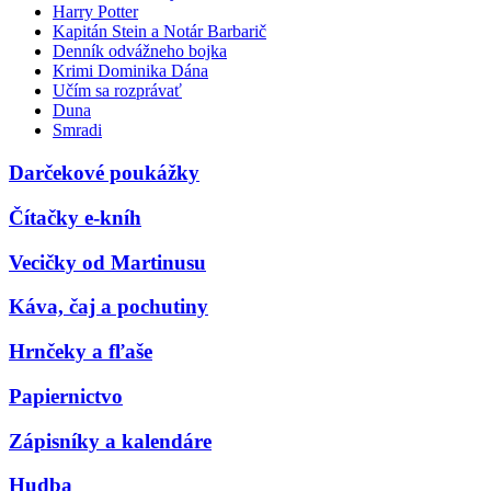
Harry Potter
Kapitán Stein a Notár Barbarič
Denník odvážneho bojka
Krimi Dominika Dána
Učím sa rozprávať
Duna
Smradi
Darčekové poukážky
Čítačky e-kníh
Vecičky od Martinusu
Káva, čaj a pochutiny
Hrnčeky a fľaše
Papiernictvo
Zápisníky a kalendáre
Hudba