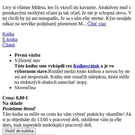
Livy si všimne Millera, len čo vkročí do kaviarne. Atraktívny muž s
prenikavými modrými očami ju tak očarí, že nie je schopná slova. V
tej chvíli by jej ani nenapadlo, že sa s ním ešte stretne. Kým nenájde
odkaz na servítke podpísaný písmenom M...
Čítať viac
Kniha
E-kniha
Čítaná
Pevná väzba
Výborný stav
Túto knihu sme vykúpili cez
Knihovrátok
a je vo
výbornom stave.
Rozdiel medzi touto knihou a novou by ste
asi ani nespoznali. Knihu sme označili nálepkou, ktorá môže
na niektorých obaloch zanechať stopy.
Slovenčina
Cena:
8,80 €
Na sklade
Posielame ihneď
Táto kniha sa môže na cestu ku vám vybrať prakticky okamžite! Ak
si ju objednáte do 13:00 v pracovný deň, odošleme vám ju ešte
dnes, inak najneskôr nasledujúci pracovný deň.
Vložiť do košíka