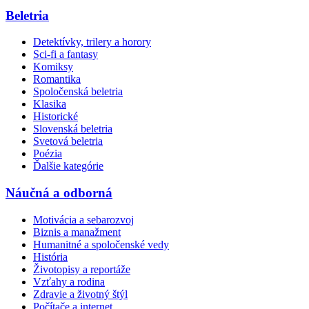
Beletria
Detektívky, trilery a horory
Sci-fi a fantasy
Komiksy
Romantika
Spoločenská beletria
Klasika
Historické
Slovenská beletria
Svetová beletria
Poézia
Ďalšie kategórie
Náučná a odborná
Motivácia a sebarozvoj
Biznis a manažment
Humanitné a spoločenské vedy
História
Životopisy a reportáže
Vzťahy a rodina
Zdravie a životný štýl
Počítače a internet