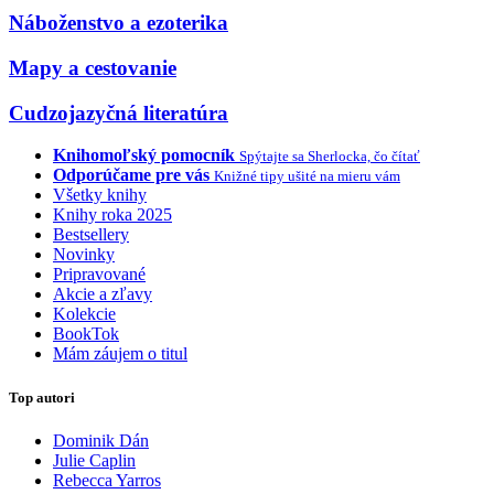
Náboženstvo a ezoterika
Mapy a cestovanie
Cudzojazyčná literatúra
Knihomoľský pomocník
Spýtajte sa Sherlocka, čo čítať
Odporúčame pre vás
Knižné tipy ušité na mieru vám
Všetky knihy
Knihy roka 2025
Bestsellery
Novinky
Pripravované
Akcie a zľavy
Kolekcie
BookTok
Mám záujem o titul
Top autori
Dominik Dán
Julie Caplin
Rebecca Yarros