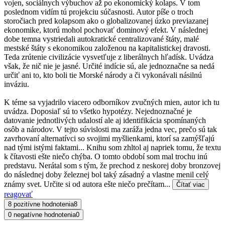
vojen, sociálnych výbuchov až po ekonomický kolaps. V tom
poslednom vidím tú projekciu súčasnosti. Autor píše o troch
storočiach pred kolapsom ako o globalizovanej úzko previazanej
ekonomike, ktorú mohol pochovať dominový efekt. V následnej
dobe temna vystriedali autokratické centralizované štáty, malé
mestské štáty s ekonomikou založenou na kapitalistickej dravosti.
Teda zrútenie civilizácie vysvetľuje z liberálnych hľadísk. Uvádza
však, že nič nie je jasné. Určité indície sú, ale jednoznačne sa nedá
určiť ani to, kto boli tie Morské národy a či vykonávali násilnú
inváziu.
K téme sa vyjadrilo viacero odborníkov zvučných mien, autor ich tu
uvádza. Doposiaľ sú to všetko hypotézy. Nejednoznačné je
datovanie jednotlivých udalostí ale aj identifikácia spomínaných
osôb a národov. V tejto súvislosti ma zaráža jedna vec, prečo sú tak
zavrhovaní alternatívci so svojimi myšlienkami, ktorí sa zamýšľajú
nad tými istými faktami... Knihu som zhltol aj napriek tomu, že textu
k čítavosti ešte niečo chýba. O tomto období som mal trochu inú
predstavu. Nerátal som s tým, že prechod z neskorej doby bronzovej
do následnej doby železnej bol taký zásadný a vlastne menil celý
známy svet. Určite si od autora ešte niečo prečítam...
Čítať viac
reagovať
8 pozitívne hodnotenia
8
0 negatívne hodnotenia
0