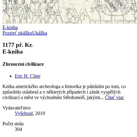
E-kniha
Pozrieť ukážku
Ukážka
1177 př. Kr.
E-kniha
Zhroucení civilizace
Eric H. Cline
Kniha amerického archeologa a historika je pátráním po tom, co
způsobilo oslabení a v některých případech i zánik vyspělých
civilizací a měst ve východním Středomoří, jakými...
Čítať viac
Vydavateľstvo
Vyšehrad
, 2019
Počet strán
304