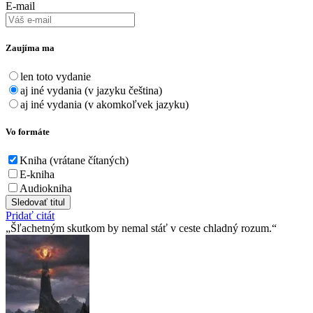
E-mail
Zaujíma ma
len toto vydanie
aj iné vydania (v jazyku čeština)
aj iné vydania (v akomkoľvek jazyku)
Vo formáte
Kniha (vrátane čítaných)
E-kniha
Audiokniha
Sledovať titul
Pridať citát
Šľachetným skutkom by nemal stáť v ceste chladný rozum.