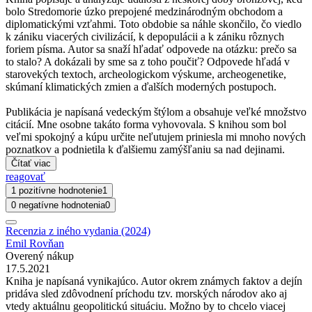
bolo Stredomorie úzko prepojené medzinárodným obchodom a
diplomatickými vzťahmi. Toto obdobie sa náhle skončilo, čo viedlo
k zániku viacerých civilizácií, k depopulácii a k zániku rôznych
foriem písma. Autor sa snaží hľadať odpovede na otázku: prečo sa
to stalo? A dokázali by sme sa z toho poučiť? Odpovede hľadá v
starovekých textoch, archeologickom výskume, archeogenetike,
skúmaní klimatických zmien a ďalších moderných postupoch.
Publikácia je napísaná vedeckým štýlom a obsahuje veľké množstvo
citácií. Mne osobne takáto forma vyhovovala. S knihou som bol
veľmi spokojný a kúpu určite neľutujem priniesla mi mnoho nových
poznatkov a podnietila k ďalšiemu zamýšľaniu sa nad dejinami.
Čítať viac
reagovať
1 pozitívne hodnotenie
1
0 negatívne hodnotenia
0
Recenzia z iného vydania (2024)
Emil Rovňan
Overený nákup
17.5.2021
Kniha je napísaná vynikajúco. Autor okrem známych faktov a dejín
pridáva sled zdôvodnení príchodu tzv. morských národov ako aj
vtedy aktuálnu geopolitickú situáciu. Možno by to chcelo viacej