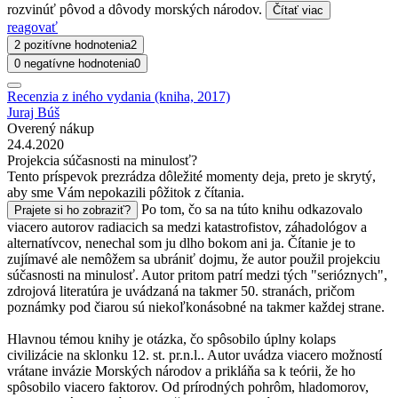
rozvinúť pôvod a dôvody morských národov.
Čítať viac
reagovať
2 pozitívne hodnotenia
2
0 negatívne hodnotenia
0
Recenzia z iného vydania (kniha, 2017)
Juraj Búš
Overený nákup
24.4.2020
Projekcia súčasnosti na minulosť?
Tento príspevok prezrádza dôležité momenty deja, preto je skrytý,
aby sme Vám nepokazili pôžitok z čítania.
Po tom, čo sa na túto knihu odkazovalo
Prajete si ho zobraziť?
viacero autorov radiacich sa medzi katastrofistov, záhadológov a
alternatívcov, nenechal som ju dlho bokom ani ja. Čítanie je to
zujímavé ale nemôžem sa ubrániť dojmu, že autor použil projekciu
súčasnosti na minulosť. Autor pritom patrí medzi tých "serióznych",
zdrojová literatúra je uvádzaná na takmer 50. stranách, pričom
poznámky pod čiarou sú niekoľkonásobné na takmer každej strane.
Hlavnou témou knihy je otázka, čo spôsobilo úplny kolaps
civilizácie na sklonku 12. st. pr.n.l.. Autor uvádza viacero možností
vrátane invázie Morských národov a prikláňa sa k teórii, že ho
spôsobilo viacero faktorov. Od prírodných pohrôm, hladomorov,