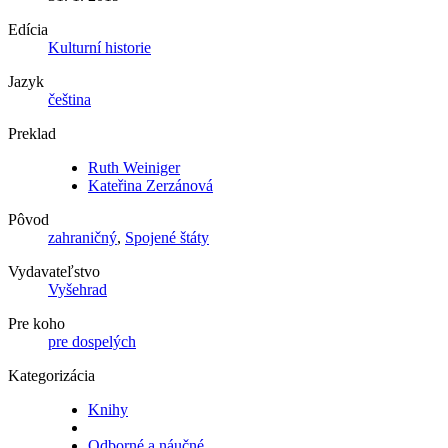
Edícia
Kulturní historie
Jazyk
čeština
Preklad
Ruth Weiniger
Kateřina Zerzánová
Pôvod
zahraničný
,
Spojené štáty
Vydavateľstvo
Vyšehrad
Pre koho
pre dospelých
Kategorizácia
Knihy
Odborné a náučné