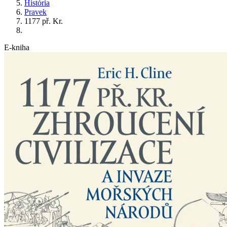
História
Pravek
1177 př. Kr.
E-kniha