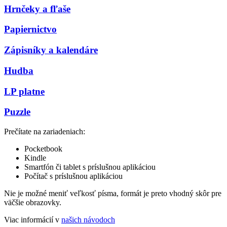
Hrnčeky a fľaše
Papiernictvo
Zápisníky a kalendáre
Hudba
LP platne
Puzzle
Prečítate na zariadeniach:
Pocketbook
Kindle
Smartfón či tablet s príslušnou aplikáciou
Počítač s príslušnou aplikáciou
Nie je možné meniť veľkosť písma, formát je preto vhodný skôr pre
väčšie obrazovky.
Viac informácií v
našich návodoch