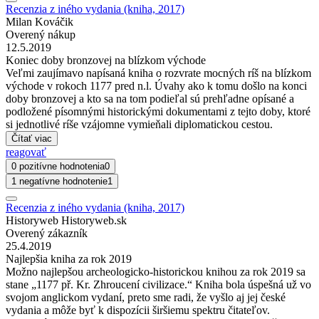
Recenzia z iného vydania (kniha, 2017)
Milan Kováčik
Overený nákup
12.5.2019
Koniec doby bronzovej na blízkom východe
Veľmi zaujímavo napísaná kniha o rozvrate mocných ríš na blízkom
východe v rokoch 1177 pred n.l. Úvahy ako k tomu došlo na konci
doby bronzovej a kto sa na tom podieľal sú prehľadne opísané a
podložené písomnými historickými dokumentami z tejto doby, ktoré
si jednotlivé ríše vzájomne vymieňali diplomatickou cestou.
Čítať viac
reagovať
0 pozitívne hodnotenia
0
1 negatívne hodnotenie
1
Recenzia z iného vydania (kniha, 2017)
Historyweb Historyweb.sk
Overený zákazník
25.4.2019
Najlepšia kniha za rok 2019
Možno najlepšou archeologicko-historickou knihou za rok 2019 sa
stane „1177 př. Kr. Zhroucení civilizace.“ Kniha bola úspešná už vo
svojom anglickom vydaní, preto sme radi, že vyšlo aj jej české
vydania a môže byť k dispozícii širšiemu spektru čitateľov.