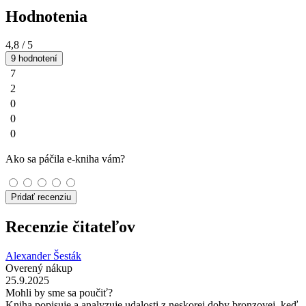
Hodnotenia
4,8
/ 5
9 hodnotení
7
2
0
0
0
Ako sa páčila e-kniha vám?
Pridať recenziu
Recenzie čitateľov
Alexander Šesták
Overený nákup
25.9.2025
Mohli by sme sa poučiť?
Kniha popisuje a analyzuje udalosti z neskorej doby bronzovej, keď