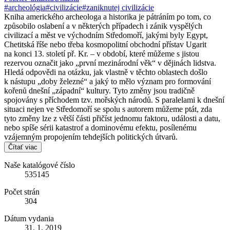
#archeológia
#civilizácie
#zaniknutej civilizácie
Kniha amerického archeologa a historika je pátráním po tom, co
způsobilo oslabení a v některých případech i zánik vyspělých
civilizací a měst ve východním Středomoří, jakými byly Egypt,
Chetitská říše nebo třeba kosmopolitní obchodní přístav Ugarit
na konci 13. století př. Kr. – v období, které můžeme s jistou
rezervou označit jako „první mezinárodní věk“ v dějinách lidstva.
Hledá odpovědi na otázku, jak vlastně v těchto oblastech došlo
k nástupu „doby železné“ a jaký to mělo význam pro formování
kořenů dnešní „západní“ kultury. Tyto změny jsou tradičně
spojovány s příchodem tzv. mořských národů. S paralelami k dnešní
situaci nejen ve Středomoří se spolu s autorem můžeme ptát, zda
tyto změny lze z větší části přičíst jednomu faktoru, události a datu,
nebo spíše sérii katastrof a dominovému efektu, posílenému
vzájemným propojením tehdejších politických útvarů.
Čítať viac
Naše katalógové číslo
535145
Počet strán
304
Dátum vydania
31. 1. 2019