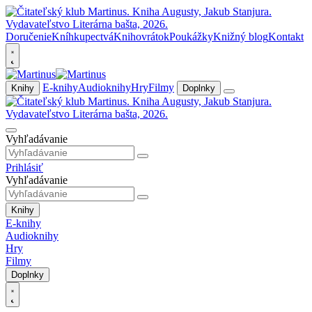
Doručenie
Kníhkupectvá
Knihovrátok
Poukážky
Knižný blog
Kontakt
E-knihy
Audioknihy
Hry
Filmy
Knihy
Doplnky
Vyhľadávanie
Prihlásiť
Vyhľadávanie
Knihy
E-knihy
Audioknihy
Hry
Filmy
Doplnky