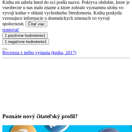
Kniha mi udrela hned do oci podla nazvu. Pokryva obdobie, ktore je
vseobecne u nas malo zname a ktore zohralo vyznamnu ulohu vo
vyvoji kultur v oblasti vychodneho Stredomoria. Kniha poskytla
vzrusujuce informacie o dramatickych zmenach vo vyvoji
spolocnosti.
Čítať viac
reagovať
1 pozitívne hodnotenie
1
1 negatívne hodnotenie
1
Recenzia z iného vydania (kniha, 2017)
Poznáte nový čitateľský profil?