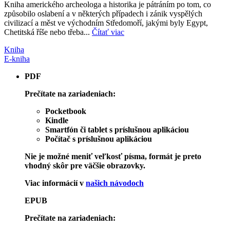
Kniha amerického archeologa a historika je pátráním po tom, co
způsobilo oslabení a v některých případech i zánik vyspělých
civilizací a měst ve východním Středomoří, jakými byly Egypt,
Chetitská říše nebo třeba...
Čítať viac
Kniha
E-kniha
PDF
Prečítate na zariadeniach:
Pocketbook
Kindle
Smartfón či tablet s príslušnou aplikáciou
Počítač s príslušnou aplikáciou
Nie je možné meniť veľkosť písma, formát je preto
vhodný skôr pre väčšie obrazovky.
Viac informácií v
našich návodoch
EPUB
Prečítate na zariadeniach: