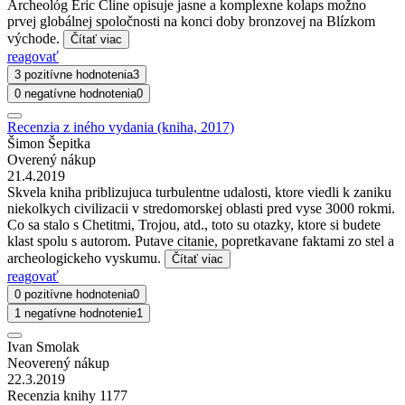
Archeológ Eric Cline opisuje jasne a komplexne kolaps možno
prvej globálnej spoločnosti na konci doby bronzovej na Blízkom
východe.
Čítať viac
reagovať
3 pozitívne hodnotenia
3
0 negatívne hodnotenia
0
Recenzia z iného vydania (kniha, 2017)
Šimon Šepitka
Overený nákup
21.4.2019
Skvela kniha priblizujuca turbulentne udalosti, ktore viedli k zaniku
niekolkych civilizacii v stredomorskej oblasti pred vyse 3000 rokmi.
Co sa stalo s Chetitmi, Trojou, atd., toto su otazky, ktore si budete
klast spolu s autorom. Putave citanie, popretkavane faktami zo stel a
archeologickeho vyskumu.
Čítať viac
reagovať
0 pozitívne hodnotenia
0
1 negatívne hodnotenie
1
Ivan Smolak
Neoverený nákup
22.3.2019
Recenzia knihy 1177