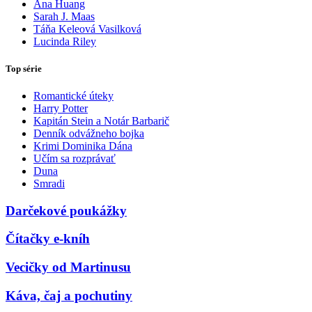
Ana Huang
Sarah J. Maas
Táňa Keleová Vasilková
Lucinda Riley
Top série
Romantické úteky
Harry Potter
Kapitán Stein a Notár Barbarič
Denník odvážneho bojka
Krimi Dominika Dána
Učím sa rozprávať
Duna
Smradi
Darčekové poukážky
Čítačky e-kníh
Vecičky od Martinusu
Káva, čaj a pochutiny