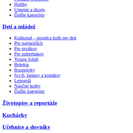
Hobby
Umenie a dizajn
Ďalšie kategórie
Deti a mládež
Knihorad – poradca kníh pre deti
Pre najmenších
Pre prvákov
Pre pubertiakov
Young Adult
Beletria
Rozprávky
Sci-fi, fantasy a komiksy
Leporelá
Náučné knihy
Ďalšie kategórie
Životopisy a reportáže
Kuchárky
Učebnice a slovníky