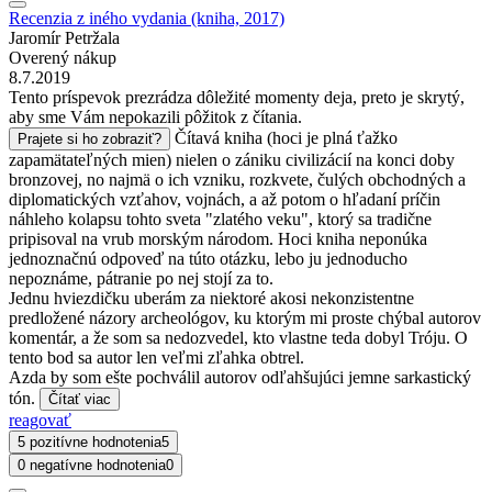
Recenzia z iného vydania (kniha, 2017)
Jaromír Petržala
Overený nákup
8.7.2019
Tento príspevok prezrádza dôležité momenty deja, preto je skrytý,
aby sme Vám nepokazili pôžitok z čítania.
Čítavá kniha (hoci je plná ťažko
Prajete si ho zobraziť?
zapamätateľných mien) nielen o zániku civilizácií na konci doby
bronzovej, no najmä o ich vzniku, rozkvete, čulých obchodných a
diplomatických vzťahov, vojnách, a až potom o hľadaní príčin
náhleho kolapsu tohto sveta "zlatého veku", ktorý sa tradične
pripisoval na vrub morským národom. Hoci kniha neponúka
jednoznačnú odpoveď na túto otázku, lebo ju jednoducho
nepoznáme, pátranie po nej stojí za to.
Jednu hviezdičku uberám za niektoré akosi nekonzistentne
predložené názory archeológov, ku ktorým mi proste chýbal autorov
komentár, a že som sa nedozvedel, kto vlastne teda dobyl Tróju. O
tento bod sa autor len veľmi zľahka obtrel.
Azda by som ešte pochválil autorov odľahšujúci jemne sarkastický
tón.
Čítať viac
reagovať
5 pozitívne hodnotenia
5
0 negatívne hodnotenia
0