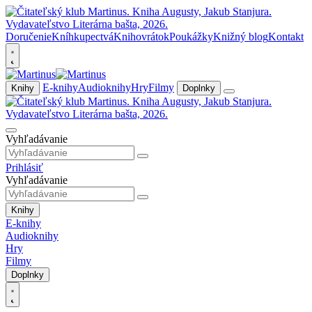
Doručenie
Kníhkupectvá
Knihovrátok
Poukážky
Knižný blog
Kontakt
E-knihy
Audioknihy
Hry
Filmy
Knihy
Doplnky
Vyhľadávanie
Prihlásiť
Vyhľadávanie
Knihy
E-knihy
Audioknihy
Hry
Filmy
Doplnky