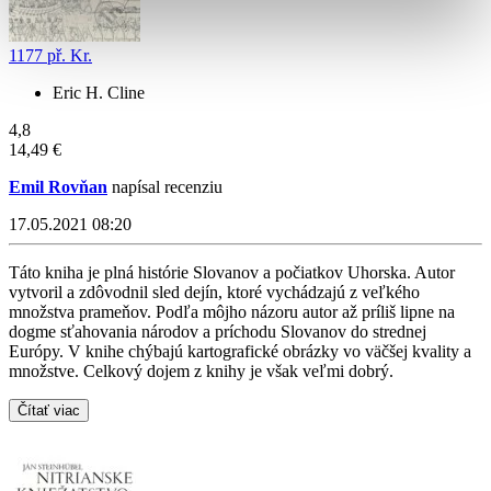
1177 př. Kr.
Eric H. Cline
4,8
14,49 €
Emil Rovňan
napísal recenziu
17.05.2021 08:20
Táto kniha je plná histórie Slovanov a počiatkov Uhorska. Autor
vytvoril a zdôvodnil sled dejín, ktoré vychádzajú z veľkého
množstva prameňov. Podľa môjho názoru autor až príliš lipne na
dogme sťahovania národov a príchodu Slovanov do strednej
Európy. V knihe chýbajú kartografické obrázky vo väčšej kvality a
množstve. Celkový dojem z knihy je však veľmi dobrý.
Čítať viac