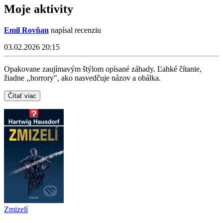
Moje aktivity
Emil Rovňan
napísal recenziu
03.02.2026 20:15
Opakovane zaujímavým štýlom opísané záhady. Ľahké čítanie,
žiadne ,,horrory", ako nasvedčuje názov a obálka.
Čítať viac
Zmizelí