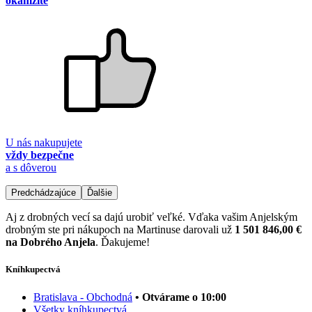
okamžite
U nás nakupujete
vždy bezpečne
a s dôverou
Predchádzajúce
Ďalšie
Aj z drobných vecí sa dajú urobiť veľké. Vďaka vašim Anjelským
drobným ste pri nákupoch na Martinuse darovali už
1 501 846,00 €
na Dobrého Anjela
. Ďakujeme!
Kníhkupectvá
Bratislava - Obchodná
• Otvárame o 10:00
Všetky kníhkupectvá