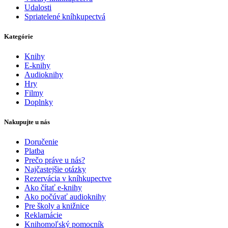
Udalosti
Spriatelené kníhkupectvá
Kategórie
Knihy
E-knihy
Audioknihy
Hry
Filmy
Doplnky
Nakupujte u nás
Doručenie
Platba
Prečo práve u nás?
Najčastejšie otázky
Rezervácia v kníhkupectve
Ako čítať e-knihy
Ako počúvať audioknihy
Pre školy a knižnice
Reklamácie
Knihomoľský pomocník