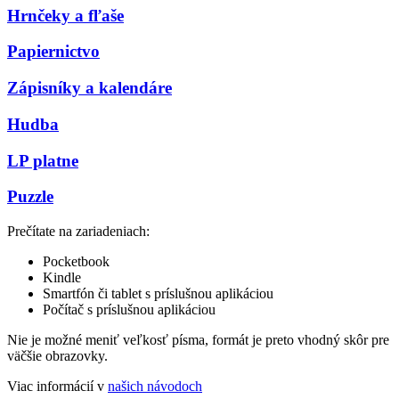
Hrnčeky a fľaše
Papiernictvo
Zápisníky a kalendáre
Hudba
LP platne
Puzzle
Prečítate na zariadeniach:
Pocketbook
Kindle
Smartfón či tablet s príslušnou aplikáciou
Počítač s príslušnou aplikáciou
Nie je možné meniť veľkosť písma, formát je preto vhodný skôr pre
väčšie obrazovky.
Viac informácií v
našich návodoch