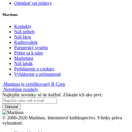
Odstúpiť od zmluvy
Martinus
Kontakty
Náš príbeh
Náš blog
Knihovrátok
Partnerský systém
Pridaj sa k nám
Marketing
Náš labák
Prehlásenie o cookies
Vyhlásenie o prístupnosti
Martinus je certifikovaný B Corp
Nerobíme rozdiely
Najlepšie novinky sú tie knižné. Získajte ich ako prví:
Odoslať
© 2000-2026 Martinus. Internetové kníhkupectvo. Všetky práva
vyhradené.