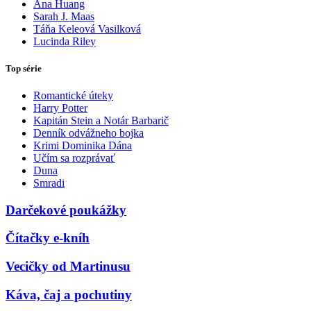
Ana Huang
Sarah J. Maas
Táňa Keleová Vasilková
Lucinda Riley
Top série
Romantické úteky
Harry Potter
Kapitán Stein a Notár Barbarič
Denník odvážneho bojka
Krimi Dominika Dána
Učím sa rozprávať
Duna
Smradi
Darčekové poukážky
Čítačky e-kníh
Vecičky od Martinusu
Káva, čaj a pochutiny