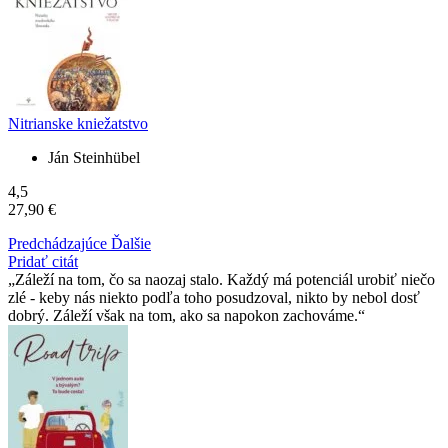
Nitrianske kniežatstvo
Ján Steinhübel
4,5
27,90 €
Predchádzajúce
Ďalšie
Pridať citát
Záleží na tom, čo sa naozaj stalo. Každý má potenciál urobiť niečo
zlé - keby nás niekto podľa toho posudzoval, nikto by nebol dosť
dobrý. Záleží však na tom, ako sa napokon zachováme.