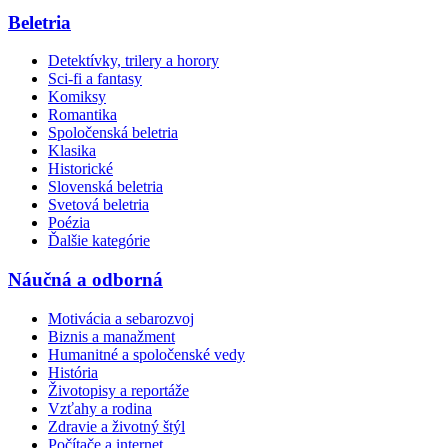
Beletria
Detektívky, trilery a horory
Sci-fi a fantasy
Komiksy
Romantika
Spoločenská beletria
Klasika
Historické
Slovenská beletria
Svetová beletria
Poézia
Ďalšie kategórie
Náučná a odborná
Motivácia a sebarozvoj
Biznis a manažment
Humanitné a spoločenské vedy
História
Životopisy a reportáže
Vzťahy a rodina
Zdravie a životný štýl
Počítače a internet