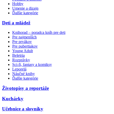
Hobby
Umenie a dizajn
Ďalšie kategórie
Deti a mládež
Knihorad – poradca kníh pre deti
Pre najmenších
Pre prvákov
Pre pubertiakov
Young Adult
Beletria
Rozprávky
Sci-fi, fantasy a komiksy
Leporelá
Náučné knihy
Ďalšie kategórie
Životopisy a reportáže
Kuchárky
Učebnice a slovníky