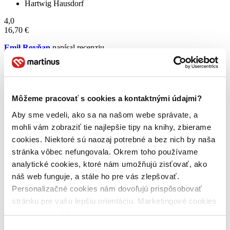
Hartwig Hausdorf
4,0
16,70 €
Emil Rovňan
napísal recenziu
12.12.2023 16:59
Mám rád dejiny ranného Uhorského kráľovstva. Na moje
prekvapenie bola kniha veľmi dobre spracovaná a išla dostatočne do
Môžeme pracovať s cookies a kontaktnými údajmi?
hĺbky. Držím palce nech vyjde, čo najviac kníh o našom Uhorsku.
Aby sme vedeli, ako sa na našom webe správate, a
Čítať viac
mohli vám zobraziť tie najlepšie tipy na knihy, zbierame
cookies. Niektoré sú naozaj potrebné a bez nich by naša
stránka vôbec nefungovala. Okrem toho používame
analytické cookies, ktoré nám umožňujú zisťovať, ako
náš web funguje, a stále ho pre vás zlepšovať.
Personalizačné cookies nám dovoľujú prispôsobovať
stránku pre vašu lepšiu orientáciu. Marketingové cookies
nám zas umožňujú zobrazenie relevantnej reklamy.
Niektoré údaje zdieľame aj s tretími stranami. Veľmi by
Výber