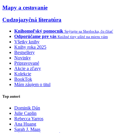
Mapy a cestovanie
Cudzojazyčná literatúra
Knihomoľský pomocník
Spýtajte sa Sherlocka, čo čítať
Odporúčame pre vás
Knižné tipy ušité na mieru vám
Všetky knihy
Knihy roka 2025
Bestsellery
Novinky
Pripravované
Akcie a zľavy
Kolekcie
BookTok
Mám záujem o titul
Top autori
Dominik Dán
Julie Caplin
Rebecca Yarros
Ana Huang
Sarah J. Maas