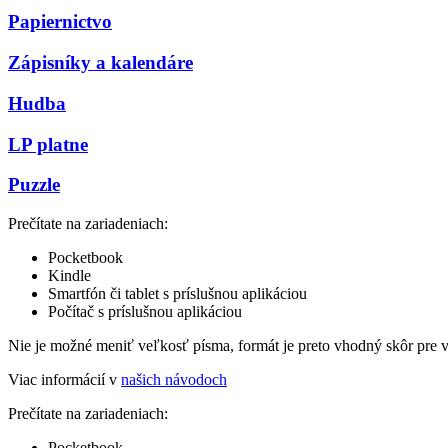
Papiernictvo
Zápisníky a kalendáre
Hudba
LP platne
Puzzle
Prečítate na zariadeniach:
Pocketbook
Kindle
Smartfón či tablet s príslušnou aplikáciou
Počítač s príslušnou aplikáciou
Nie je možné meniť veľkosť písma, formát je preto vhodný skôr pre 
Viac informácií v
našich návodoch
Prečítate na zariadeniach:
Pocketbook