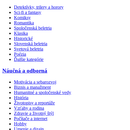
Detektívky, trilery a horory
Sci-fi a fantasy
Komiksy
Romantika
Spoločenská beletria
Klasika
Historické
Slovenská beletria
Svetová beletria
Poézia
Ďalšie kategórie
Náučná a odborná
Motivácia a sebarozvoj
Biznis a manažment
Humanitné a spoločenské vedy
História
Životopisy a reportáže
Vzťahy a rodina
Zdravie a životný štýl
Počítače a internet
Hobby
Umenie a dizajn