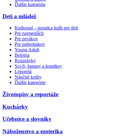
Ďalšie kategórie
Deti a mládež
Knihorad – poradca kníh pre deti
Pre najmenších
Pre prvákov
Pre pubertiakov
Young Adult
Beletria
Rozprávky
Sci-fi, fantasy a komiksy
Leporelá
Náučné knihy
Ďalšie kategórie
Životopisy a reportáže
Kuchárky
Učebnice a slovníky
Náboženstvo a ezoterika