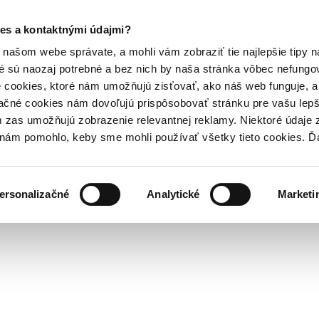
es a kontaktnými údajmi?
našom webe správate, a mohli vám zobraziť tie najlepšie tipy n
é sú naozaj potrebné a bez nich by naša stránka vôbec nefung
 cookies, ktoré nám umožňujú zisťovať, ako náš web funguje, a 
ačné cookies nám dovoľujú prispôsobovať stránku pre vašu lepši
zas umožňujú zobrazenie relevantnej reklamy. Niektoré údaje z
y nám pomohlo, keby sme mohli používať všetky tieto cookies. 
ersonalizačné
Analytické
Marketi