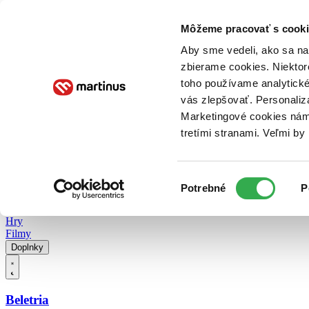
Doručenie
Kníhkupectvá
Knihovrátok
Poukážky
Knižný blog
Kontakt
Môžeme pracovať s cooki
Aby sme vedeli, ako sa na 
zbierame cookies. Niektor
E-knihy
Audioknihy
Hry
Filmy
Knihy
Doplnky
toho používame analytické
vás zlepšovať. Personaliz
Vyhľadávanie
Marketingové cookies nám 
tretími stranami. Veľmi b
Prihlásiť
Vyhľadávanie
Výber
Knihy
Potrebné
P
súhlasu
E-knihy
Audioknihy
Hry
Filmy
Doplnky
Beletria