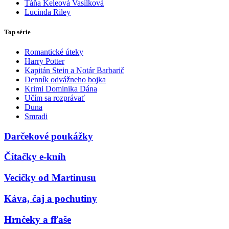
Táňa Keleová Vasilková
Lucinda Riley
Top série
Romantické úteky
Harry Potter
Kapitán Stein a Notár Barbarič
Denník odvážneho bojka
Krimi Dominika Dána
Učím sa rozprávať
Duna
Smradi
Darčekové poukážky
Čítačky e-kníh
Vecičky od Martinusu
Káva, čaj a pochutiny
Hrnčeky a fľaše