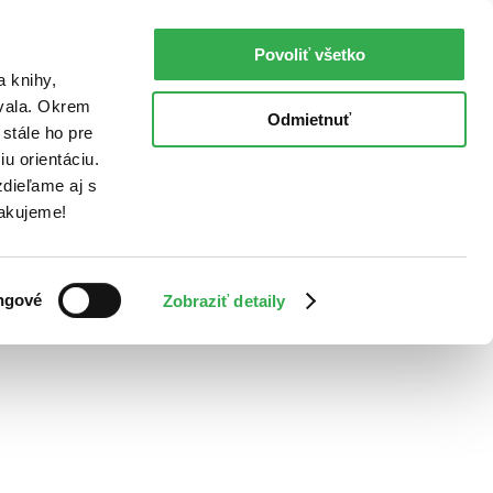
Povoliť všetko
a knihy,
ovala. Okrem
Odmietnuť
stále ho pre
u orientáciu.
dieľame aj s
Ďakujeme!
ngové
Zobraziť detaily