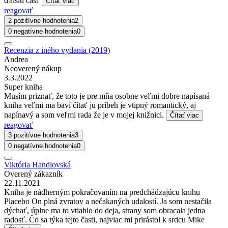
ďalšiu časť
Čítať viac
reagovať
2 pozitívne hodnotenia
2
0 negatívne hodnotenia
0
Recenzia z iného vydania (2019)
Andrea
Neoverený nákup
3.3.2022
Super kniha
Musím priznať, že toto je pre mňa osobne veľmi dobre napísaná
kniha veľmi ma baví čítať ju príbeh je vtipný romantický, aj
napínavý a som veľmi rada že je v mojej knižnici.
Čítať viac
reagovať
3 pozitívne hodnotenia
3
0 negatívne hodnotenia
0
Viktória Handlovská
Overený zákazník
22.11.2021
Kniha je nádherným pokračovaním na predchádzajúcu knihu
Placebo On plná zvratov a nečakaných udalostí. Ja som nestačila
dýchať, úplne ma to vtiahlo do deja, strany som obracala jedna
radosť. Čo sa týka tejto časti, najviac mi prirástol k srdcu Mike