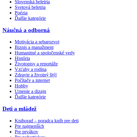
Slovenská beletria
Svetová beletria
Poézia
Ďalšie kategórie
Náučná a odborná
Motivácia a sebarozvoj
Biznis a manažment
Humanitné a spoločenské vedy
História
Životopisy a reportáže
Vzťahy a rodina
Zdravie a životný štýl
Počítače a internet
Hobby
Umenie a dizajn
Ďalšie kategórie
Deti a mládež
Knihorad – poradca kníh pre deti
Pre najmenších
Pre prvákov