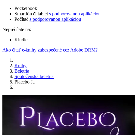
Pocketbook
Smartfón či tablet
s podporovanou aplikáciou
Počítač
s podporovanou aplikáciou
Neprečítate na:
Kindle
Ako čítať e-knihy zabezpečené cez Adobe DRM?
Knihy
Beletria
Spoločenská beletria
Placebo Ja