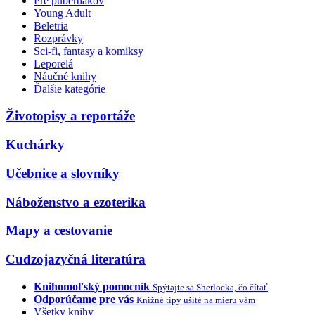
Pre pubertiakov
Young Adult
Beletria
Rozprávky
Sci-fi, fantasy a komiksy
Leporelá
Náučné knihy
Ďalšie kategórie
Životopisy a reportáže
Kuchárky
Učebnice a slovníky
Náboženstvo a ezoterika
Mapy a cestovanie
Cudzojazyčná literatúra
Knihomoľský pomocník
Spýtajte sa Sherlocka, čo čítať
Odporúčame pre vás
Knižné tipy ušité na mieru vám
Všetky knihy