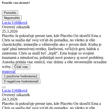
Pomohlo vám zhrnutie?
Pomohlo
Nepomohlo
Lucia Urblíková
Overený zákazník
25.3.2026
Placebo Ja pokračuje presne tam, kde Placebo On skončil Ema a
Chris sa snažia dať svoj vzťah do poriadku, no všetko je ešte
chaotickejšie, temnejšie a vášnivejšie ako v prvom dieli. Kniha je
opäť plná intenzívnej erotiky, žiarlivosti, veľkých gest, hádok a
zmierenia. Chris sa snaží byť „lepší“, Ema bojuje so svojimi
traumami a minulosťou, pribúdajú nové postavy aj nové problémy.
Autorka pridala viac emócií, viac drámy a ešte otvorenejšie sexuálne
scény.
Čítať viac
reagovať
1 pozitívne hodnotenie
1
0 negatívne hodnotenia
0
Lucia Urblíková
Overený zákazník
24.3.2026
Placebo Ja pokračuje presne tam, kde Placebo On skončil Ema a
Chris sa snažia dať svoj vzťah do poriadku, no všetko je ešte