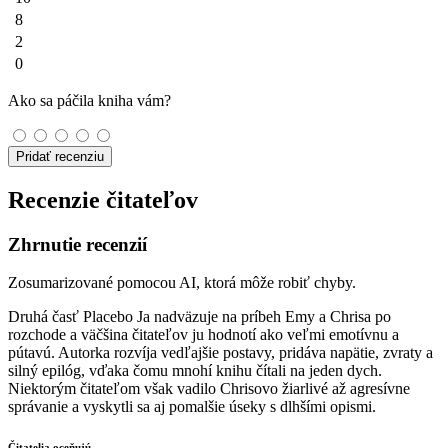
8
2
0
Ako sa páčila kniha vám?
Pridať recenziu
Recenzie čitateľov
Zhrnutie recenzií
Zosumarizované pomocou AI, ktorá môže robiť chyby.
Druhá časť Placebo Ja nadväzuje na príbeh Emy a Chrisa po
rozchode a väčšina čitateľov ju hodnotí ako veľmi emotívnu a
pútavú. Autorka rozvíja vedľajšie postavy, pridáva napätie, zvraty a
silný epilóg, vďaka čomu mnohí knihu čítali na jeden dych.
Niektorým čitateľom však vadilo Chrisovo žiarlivé až agresívne
správanie a vyskytli sa aj pomalšie úseky s dlhšími opismi.
Čitatelia oceňujú