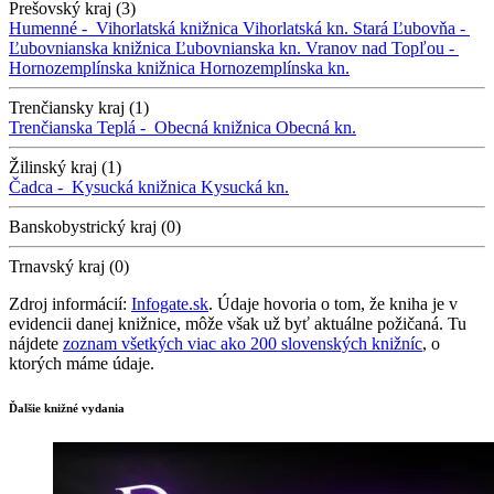
Prešovský kraj (3)
Humenné -
Vihorlatská knižnica
Vihorlatská kn.
Stará Ľubovňa -
Ľubovnianska knižnica
Ľubovnianska kn.
Vranov nad Topľou -
Hornozemplínska knižnica
Hornozemplínska kn.
Trenčiansky kraj (1)
Trenčianska Teplá -
Obecná knižnica
Obecná kn.
Žilinský kraj (1)
Čadca -
Kysucká knižnica
Kysucká kn.
Banskobystrický kraj (0)
Trnavský kraj (0)
Zdroj informácií:
Infogate.sk
. Údaje hovoria o tom, že kniha je v
evidencii danej knižnice, môže však už byť aktuálne požičaná. Tu
nájdete
zoznam všetkých viac ako 200 slovenských knižníc
, o
ktorých máme údaje.
Ďalšie knižné vydania