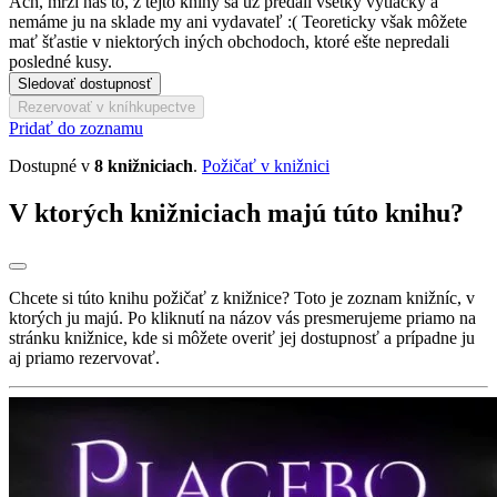
Ach, mrzí nás to, z tejto knihy sa už predali všetky výtlačky a
nemáme ju na sklade my ani vydavateľ :( Teoreticky však môžete
mať šťastie v niektorých iných obchodoch, ktoré ešte nepredali
posledné kusy.
Sledovať dostupnosť
Rezervovať v kníhkupectve
Pridať do zoznamu
Dostupné v
8 knižniciach
.
Požičať v knižnici
V ktorých knižniciach majú túto knihu?
Chcete si túto knihu požičať z knižnice? Toto je zoznam knižníc, v
ktorých ju majú. Po kliknutí na názov vás presmerujeme priamo na
stránku knižnice, kde si môžete overiť jej dostupnosť a prípadne ju
aj priamo rezervovať.