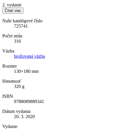
2. vydanie
Čítať viac
Naše katalógové číslo
725741
Počet strán
316
Väzba
brožovaná väzba
Rozmer
130×180 mm
Hmotnosť
320 g
ISBN
9788089889341
Dátum vydania
20. 3. 2020
Vydanie