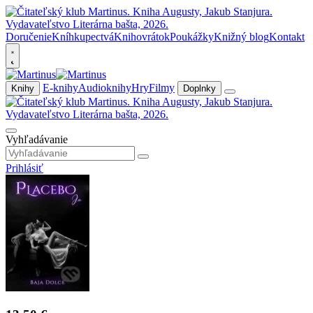
Doručenie
Kníhkupectvá
Knihovrátok
Poukážky
Knižný blog
Kontakt
E-knihy
Audioknihy
Hry
Filmy
Knihy
Doplnky
Vyhľadávanie
Prihlásiť