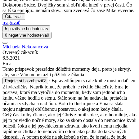
Doktorom Srdce. Dvojičky som si obľúbila hneď v prvej časti. Čo
sa týka epilógu...nemám slov... som zvedavá čo zase Mike vyvedie.
Čítať viac
reagovať
5 pozitívne hodnotenia
5
0 negatívne hodnotenia
0
Michaela Nekorancová
Overený zákazník
6.5.2021
Ema
Tento príspevok prezrádza dôležité momenty deja, preto je skrytý,
aby sme Vám nepokazili pôžitok z čítania.
Ospravedlňujem sa ale knihe musim dať len
Prajete si ho zobraziť?
2 hviezdičky. Naprik tomu, že príbeh je rýchlo čitateľný, Ema je
postava, ktorá ma vytočila do momentu, kedy som jednoducho
knihu vážne hodila o stenu. Stále som na ňu nadávala, pretačala
očami a vzdychala nad ňou. Bolo to flustrujuce a Ema sa stala
mojou najmenej obľúbenou postavou, o akej som kedy čítala.
Celý čas knihy čítame, ako jej Chris zlomil srdce, ako ho miluje, ako
jej to priviedlo nočné mory, ako sa skoro dostala do nemocnice kvoli
bolesti, šoku a jej psychickemu zdraviu, ako kvoli nemu nejedla,
rapídne suchdla a to nehovorím o tom ako padla do takzvaných
'depresii'. A potom pojde na služobnú s tým, že je rada, že bude