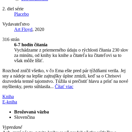
2. diel série
Placebo
Vydavateľstvo
Art Floyd
, 2020
316 strán
6-7 hodín čítania
Vychádzame z priemerného údaju o rýchlosti čítania 230 slov
za minútu, od knihy ku knihe a čitateľa ku čitateľovi sa to
však môže líšiť.
Rozchod zničil všetko, v čo Ema ešte pred pár týždňami verila. Jej
sny a nádeje na lepšie zajtrajšky úplne zmizli, keď sa o Chrisovi
dozvedela temné tajomstvo. Túžila si prečistiť hlavu a prísť na nové
myšlienky, preto súhlasila...
Čítať viac
Kniha
E-kniha
Brožovaná väzba
Slovenčina
Vypredané