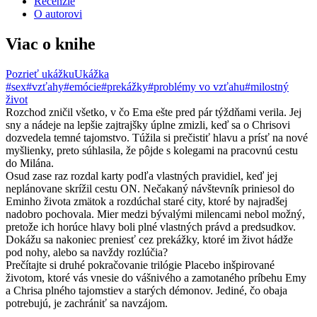
Recenzie
O autorovi
Viac o knihe
Pozrieť ukážku
Ukážka
#sex
#vzťahy
#emócie
#prekážky
#problémy vo vzťahu
#milostný
život
Rozchod zničil všetko, v čo Ema ešte pred pár týždňami verila. Jej
sny a nádeje na lepšie zajtrajšky úplne zmizli, keď sa o Chrisovi
dozvedela temné tajomstvo. Túžila si prečistiť hlavu a prísť na nové
myšlienky, preto súhlasila, že pôjde s kolegami na pracovnú cestu
do Milána.
Osud zase raz rozdal karty podľa vlastných pravidiel, keď jej
neplánovane skrížil cestu ON. Nečakaný návštevník priniesol do
Eminho života zmätok a rozdúchal staré city, ktoré by najradšej
nadobro pochovala. Mier medzi bývalými milencami nebol možný,
pretože ich horúce hlavy boli plné vlastných právd a predsudkov.
Dokážu sa nakoniec preniesť cez prekážky, ktoré im život hádže
pod nohy, alebo sa navždy rozlúčia?
Prečítajte si druhé pokračovanie trilógie Placebo inšpirované
životom, ktoré vás vnesie do vášnivého a zamotaného príbehu Emy
a Chrisa plného tajomstiev a starých démonov. Jediné, čo obaja
potrebujú, je zachrániť sa navzájom.