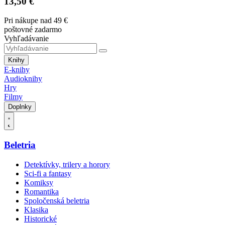
13,50 €
Pri nákupe nad 49 €
poštovné zadarmo
Vyhľadávanie
Knihy
E-knihy
Audioknihy
Hry
Filmy
Doplnky
Beletria
Detektívky, trilery a horory
Sci-fi a fantasy
Komiksy
Romantika
Spoločenská beletria
Klasika
Historické