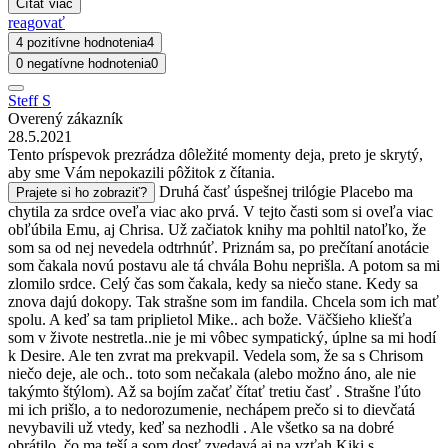
Čítať viac
reagovať
4 pozitívne hodnotenia
4
0 negatívne hodnotenia
0
Steff S
Overený zákazník
28.5.2021
Tento príspevok prezrádza dôležité momenty deja, preto je skrytý,
aby sme Vám nepokazili pôžitok z čítania.
Druhá časť úspešnej trilógie Placebo ma
Prajete si ho zobraziť?
chytila za srdce oveľa viac ako prvá. V tejto časti som si oveľa viac
obľúbila Emu, aj Chrisa. Už začiatok knihy ma pohltil natoľko, že
som sa od nej nevedela odtrhnúť. Priznám sa, po prečítaní anotácie
som čakala novú postavu ale tá chvála Bohu neprišla. A potom sa mi
zlomilo srdce. Celý čas som čakala, kedy sa niečo stane. Kedy sa
znova dajú dokopy. Tak strašne som im fandila. Chcela som ich mať
spolu. A keď sa tam priplietol Mike.. ach bože. Väčšieho kliešťa
som v živote nestretla..nie je mi vôbec sympatický, úplne sa mi hodí
k Desire. Ale ten zvrat ma prekvapil. Vedela som, že sa s Chrisom
niečo deje, ale och.. toto som nečakala (alebo možno áno, ale nie
takýmto štýlom). Až sa bojím začať čítať tretiu časť . Strašne ľúto
mi ich prišlo, a to nedorozumenie, nechápem prečo si to dievčatá
nevybavili už vtedy, keď sa nezhodli . Ale všetko sa na dobré
obrátilo, čo ma teší a som dosť zvedavá aj na vzťah Kiki s