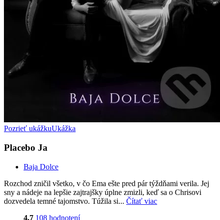
Pozrieť ukážku
Ukážka
Placebo Ja
Baja Dolce
Rozchod zničil všetko, v čo Ema ešte pred pár týždňami verila. Jej
sny a nádeje na lepšie zajtrajšky úplne zmizli, keď sa o Chrisovi
dozvedela temné tajomstvo. Túžila si...
Čítať viac
4,7
108 hodnotení