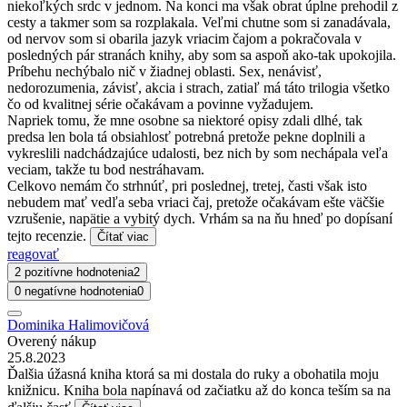
niekoľkých srdc v jednom. Na konci ma však obrat úplne prehodil z
cesty a takmer som sa rozplakala. Veľmi chutne som si zanadávala,
od nervov som si obarila jazyk vriacim čajom a pokračovala v
posledných pár stranách knihy, aby som sa aspoň ako-tak upokojila.
Príbehu nechýbalo nič v žiadnej oblasti. Sex, nenávisť,
nedorozumenia, závisť, akcia i strach, zatiaľ má táto trilogia všetko
čo od kvalitnej série očakávam a povinne vyžadujem.
Napriek tomu, že mne osobne sa niektoré opisy zdali dlhé, tak
predsa len bola tá obsiahlosť potrebná pretože pekne doplnili a
vykreslili nadchádzajúce udalosti, bez nich by som nechápala veľa
veciam, takže tu bod nestráhavam.
Celkovo nemám čo strhnúť, pri poslednej, tretej, časti však isto
nebudem mať vedľa seba vriaci čaj, pretože očakávam ešte väčšie
vzrušenie, napätie a vybitý dych. Vrhám sa na ňu hneď po dopísaní
tejto recenzie.
Čítať viac
reagovať
2 pozitívne hodnotenia
2
0 negatívne hodnotenia
0
Dominika Halimovičová
Overený nákup
25.8.2023
Ďalšia úžasná kniha ktorá sa mi dostala do ruky a obohatila moju
knižnicu. Kniha bola napínavá od začiatku až do konca teším sa na