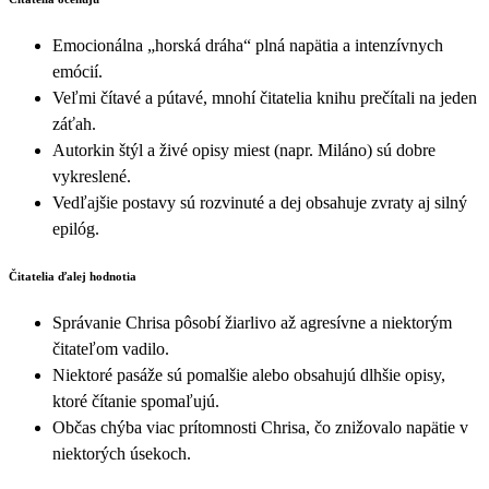
Emocionálna „horská dráha“ plná napätia a intenzívnych
emócií.
Veľmi čítavé a pútavé, mnohí čitatelia knihu prečítali na jeden
záťah.
Autorkin štýl a živé opisy miest (napr. Miláno) sú dobre
vykreslené.
Vedľajšie postavy sú rozvinuté a dej obsahuje zvraty aj silný
epilóg.
Čitatelia ďalej hodnotia
Správanie Chrisa pôsobí žiarlivo až agresívne a niektorým
čitateľom vadilo.
Niektoré pasáže sú pomalšie alebo obsahujú dlhšie opisy,
ktoré čítanie spomaľujú.
Občas chýba viac prítomnosti Chrisa, čo znižovalo napätie v
niektorých úsekoch.