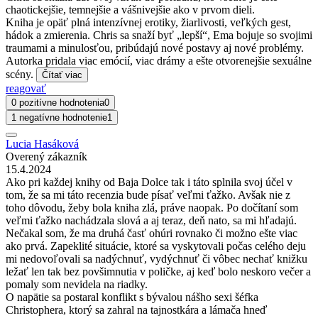
chaotickejšie, temnejšie a vášnivejšie ako v prvom dieli.
Kniha je opäť plná intenzívnej erotiky, žiarlivosti, veľkých gest,
hádok a zmierenia. Chris sa snaží byť „lepší“, Ema bojuje so svojimi
traumami a minulosťou, pribúdajú nové postavy aj nové problémy.
Autorka pridala viac emócií, viac drámy a ešte otvorenejšie sexuálne
scény.
Čítať viac
reagovať
0 pozitívne hodnotenia
0
1 negatívne hodnotenie
1
Lucia Hasáková
Overený zákazník
15.4.2024
Ako pri každej knihy od Baja Dolce tak i táto splnila svoj účel v
tom, že sa mi táto recenzia bude písať veľmi ťažko. Avšak nie z
toho dôvodu, žeby bola kniha zlá, práve naopak. Po dočítaní som
veľmi ťažko nachádzala slová a aj teraz, deň nato, sa mi hľadajú.
Nečakal som, že ma druhá časť ohúri rovnako či možno ešte viac
ako prvá. Zapeklité situácie, ktoré sa vyskytovali počas celého deju
mi nedovoľovali sa nadýchnuť, vydýchnuť či vôbec nechať knižku
ležať len tak bez povšimnutia v poličke, aj keď bolo neskoro večer a
pomaly som nevidela na riadky.
O napätie sa postaral konflikt s bývalou nášho sexi šéfka
Christophera, ktorý sa zahral na tajnostkára a lámača hneď