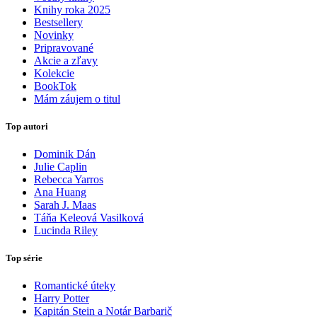
Knihy roka 2025
Bestsellery
Novinky
Pripravované
Akcie a zľavy
Kolekcie
BookTok
Mám záujem o titul
Top autori
Dominik Dán
Julie Caplin
Rebecca Yarros
Ana Huang
Sarah J. Maas
Táňa Keleová Vasilková
Lucinda Riley
Top série
Romantické úteky
Harry Potter
Kapitán Stein a Notár Barbarič