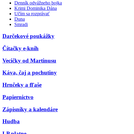
Denník odvážneho bojka
Krimi Dominika Dána
Učím sa rozprávať
Duna
Smradi
Darčekové poukážky
Čítačky e-kníh
Vecičky od Martinusu
Káva, čaj a pochutiny
Hrnčeky a fľaše
Papiernictvo
Zápisníky a kalendáre
Hudba
LP platne