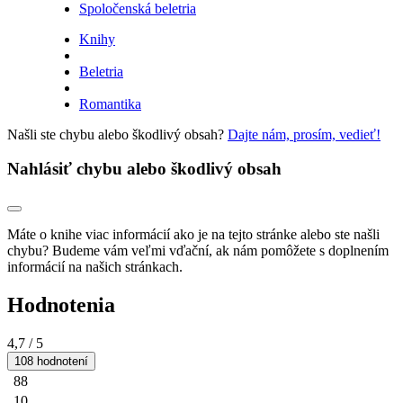
Spoločenská beletria
Knihy
Beletria
Romantika
Našli ste chybu alebo škodlivý obsah?
Dajte nám, prosím, vedieť!
Nahlásiť chybu alebo škodlivý obsah
Máte o knihe viac informácií ako je na tejto stránke alebo ste našli
chybu? Budeme vám veľmi vďační, ak nám pomôžete s doplnením
informácií na našich stránkach.
Hodnotenia
4,7
/ 5
108 hodnotení
88
10