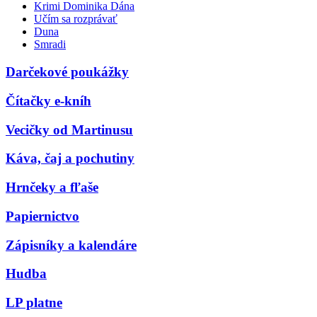
Krimi Dominika Dána
Učím sa rozprávať
Duna
Smradi
Darčekové poukážky
Čítačky e-kníh
Vecičky od Martinusu
Káva, čaj a pochutiny
Hrnčeky a fľaše
Papiernictvo
Zápisníky a kalendáre
Hudba
LP platne