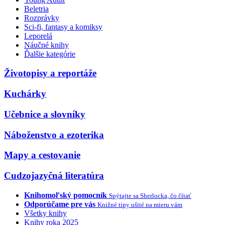
Beletria
Rozprávky
Sci-fi, fantasy a komiksy
Leporelá
Náučné knihy
Ďalšie kategórie
Životopisy a reportáže
Kuchárky
Učebnice a slovníky
Náboženstvo a ezoterika
Mapy a cestovanie
Cudzojazyčná literatúra
Knihomoľský pomocník
Spýtajte sa Sherlocka, čo čítať
Odporúčame pre vás
Knižné tipy ušité na mieru vám
Všetky knihy
Knihy roka 2025