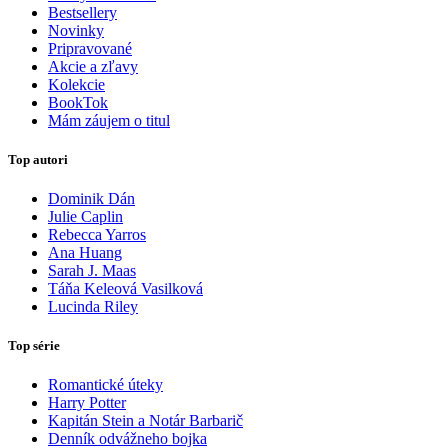
Bestsellery
Novinky
Pripravované
Akcie a zľavy
Kolekcie
BookTok
Mám záujem o titul
Top autori
Dominik Dán
Julie Caplin
Rebecca Yarros
Ana Huang
Sarah J. Maas
Táňa Keleová Vasilková
Lucinda Riley
Top série
Romantické úteky
Harry Potter
Kapitán Stein a Notár Barbarič
Denník odvážneho bojka