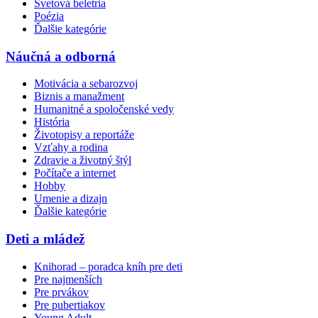
Svetová beletria
Poézia
Ďalšie kategórie
Náučná a odborná
Motivácia a sebarozvoj
Biznis a manažment
Humanitné a spoločenské vedy
História
Životopisy a reportáže
Vzťahy a rodina
Zdravie a životný štýl
Počítače a internet
Hobby
Umenie a dizajn
Ďalšie kategórie
Deti a mládež
Knihorad – poradca kníh pre deti
Pre najmenších
Pre prvákov
Pre pubertiakov
Young Adult