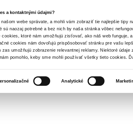
es a kontaktnými údajmi?
našom webe správate, a mohli vám zobraziť tie najlepšie tipy n
é sú naozaj potrebné a bez nich by naša stránka vôbec nefung
 cookies, ktoré nám umožňujú zisťovať, ako náš web funguje, a 
ačné cookies nám dovoľujú prispôsobovať stránku pre vašu lepši
zas umožňujú zobrazenie relevantnej reklamy. Niektoré údaje z
y nám pomohlo, keby sme mohli používať všetky tieto cookies. 
ersonalizačné
Analytické
Marketi