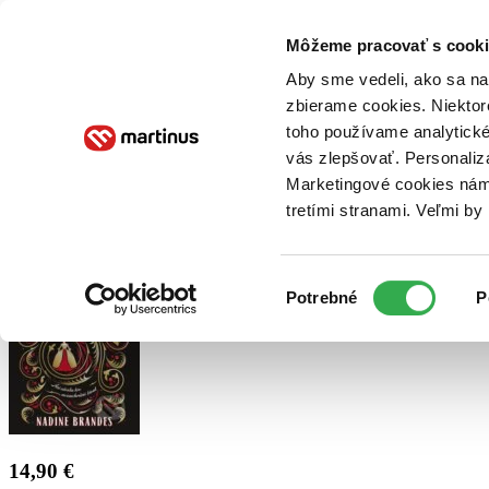
Doručenie
Kníhkupectvá
Knihovrátok
Poukážky
Knižný blog
Kontakt
Môžeme pracovať s cooki
Aby sme vedeli, ako sa na 
zbierame cookies. Niektor
E-knihy
Audioknihy
Hry
Filmy
Knihy
Doplnky
toho používame analytické
vás zlepšovať. Personaliz
Vyhľadávanie
Marketingové cookies nám 
tretími stranami. Veľmi b
Prihlásiť
Výber
Potrebné
P
súhlasu
14,90 €