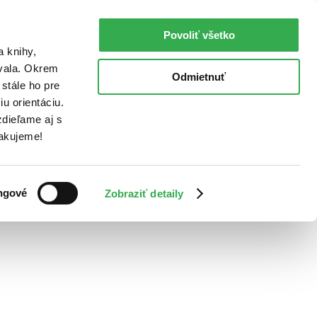
Povoliť všetko
a knihy,
ovala. Okrem
Odmietnuť
stále ho pre
u orientáciu.
dieľame aj s
Ďakujeme!
ngové
Zobraziť detaily