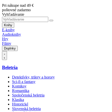
Pri nákupe nad 49 €
poštovné zadarmo
Vyhľadávanie
Knihy
E-knihy
Audioknihy
Hry
Filmy
Doplnky
Beletria
Detektívky, trilery a horory
Sci-fi a fantasy
Komiksy
Romantika
Spoločenská beletria
Klasika
Historické
Slovenská beletria