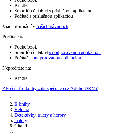
Kindle
Smartfón či tablet s príslušnou aplikáciou
Počítač s príslušnou aplikáciou
Viac informácií v
našich návodoch
Prečítate na:
Pocketbook
Smartfón či tablet
s podporovanou aplikáciou
Počítač
s podporovanou aplikáciou
Neprečítate na:
Kindle
Ako čítať e-knihy zabezpečené cez Adobe DRM?
E-knihy
Beletria
Detektívky, trilery a horory
Trilery
Čitateľ