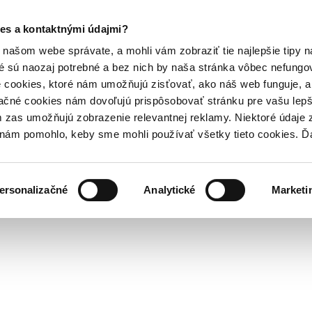
es a kontaktnými údajmi?
našom webe správate, a mohli vám zobraziť tie najlepšie tipy n
é sú naozaj potrebné a bez nich by naša stránka vôbec nefung
 cookies, ktoré nám umožňujú zisťovať, ako náš web funguje, a 
ačné cookies nám dovoľujú prispôsobovať stránku pre vašu lepši
zas umožňujú zobrazenie relevantnej reklamy. Niektoré údaje z
y nám pomohlo, keby sme mohli používať všetky tieto cookies. 
ersonalizačné
Analytické
Marketi