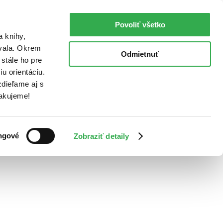
Povoliť všetko
a knihy,
ovala. Okrem
Odmietnuť
stále ho pre
u orientáciu.
dieľame aj s
Ďakujeme!
ngové
Zobraziť detaily