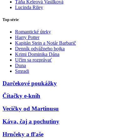
Táňa Keleová Vasilková
Lucinda Riley
Top série
Romantické úteky
Harry Potter
Kapitán Stein a Notár Barbarič
Denník odvážneho bojka
Krimi Dominika Dána
Učím sa rozprávať
Duna
Smradi
Darčekové poukážky
Čítačky e-kníh
Vecičky od Martinusu
Káva, čaj a pochutiny
Hrnčeky a fľaše