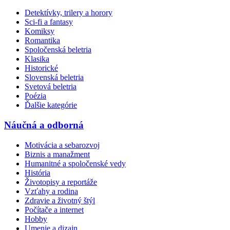
Detektívky, trilery a horory
Sci-fi a fantasy
Komiksy
Romantika
Spoločenská beletria
Klasika
Historické
Slovenská beletria
Svetová beletria
Poézia
Ďalšie kategórie
Náučná a odborná
Motivácia a sebarozvoj
Biznis a manažment
Humanitné a spoločenské vedy
História
Životopisy a reportáže
Vzťahy a rodina
Zdravie a životný štýl
Počítače a internet
Hobby
Umenie a dizajn