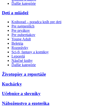
Ďalšie kategórie
Deti a mládež
Knihorad – poradca kníh pre deti
Pre najmenších
Pre prvákov
Pre pubertiakov
Young Adult
Beletria
Rozprávky
Sci-fi, fantasy a komiksy
Leporelá
Náučné knihy
Ďalšie kategórie
Životopisy a reportáže
Kuchárky
Učebnice a slovníky
Náboženstvo a ezoterika