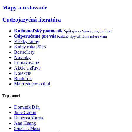
Mapy a cestovanie
Cudzojazyčná literatúra
Knihomoľský pomocník
Spýtajte sa Sherlocka, čo čítať
Odporúčame pre vás
Knižné tipy ušité na mieru vám
Všetky knihy
Knihy roka 2025
Bestsellery
Novinky
Pripravované
Akcie a zľavy
Kolekcie
BookTok
Mám záujem o titul
Top autori
Dominik Dán
Julie Caplin
Rebecca Yarros
Ana Huang
Sarah J. Maas