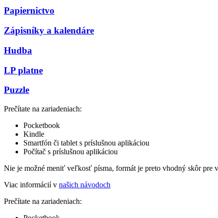
Papiernictvo
Zápisníky a kalendáre
Hudba
LP platne
Puzzle
Prečítate na zariadeniach:
Pocketbook
Kindle
Smartfón či tablet s príslušnou aplikáciou
Počítač s príslušnou aplikáciou
Nie je možné meniť veľkosť písma, formát je preto vhodný skôr pre 
Viac informácií v
našich návodoch
Prečítate na zariadeniach:
Pocketbook