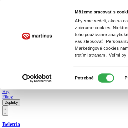
Doručenie
Kníhkupectvá
Knihovrátok
Poukážky
Knižný blog
Kontakt
Môžeme pracovať s cooki
Aby sme vedeli, ako sa na 
zbierame cookies. Niektor
E-knihy
Audioknihy
Hry
Filmy
Knihy
Doplnky
toho používame analytické
vás zlepšovať. Personaliz
Vyhľadávanie
Marketingové cookies nám 
tretími stranami. Veľmi b
Prihlásiť
Vyhľadávanie
Výber
Knihy
Potrebné
P
súhlasu
E-knihy
Audioknihy
Hry
Filmy
Doplnky
Beletria