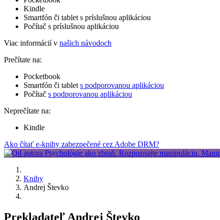
Kindle
Smartfón či tablet s príslušnou aplikáciou
Počítač s príslušnou aplikáciou
Viac informácií v
našich návodoch
Prečítate na:
Pocketbook
Smartfón či tablet
s podporovanou aplikáciou
Počítač
s podporovanou aplikáciou
Neprečítate na:
Kindle
Ako čítať e-knihy zabezpečené cez Adobe DRM?
Knihy
Andrej Števko
Prekladateľ Andrej Števko