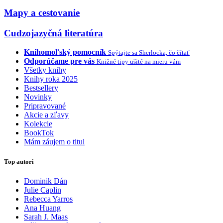
Mapy a cestovanie
Cudzojazyčná literatúra
Knihomoľský pomocník
Spýtajte sa Sherlocka, čo čítať
Odporúčame pre vás
Knižné tipy ušité na mieru vám
Všetky knihy
Knihy roka 2025
Bestsellery
Novinky
Pripravované
Akcie a zľavy
Kolekcie
BookTok
Mám záujem o titul
Top autori
Dominik Dán
Julie Caplin
Rebecca Yarros
Ana Huang
Sarah J. Maas