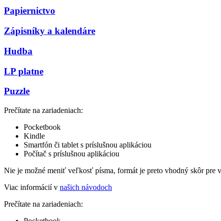
Papiernictvo
Zápisníky a kalendáre
Hudba
LP platne
Puzzle
Prečítate na zariadeniach:
Pocketbook
Kindle
Smartfón či tablet s príslušnou aplikáciou
Počítač s príslušnou aplikáciou
Nie je možné meniť veľkosť písma, formát je preto vhodný skôr pre 
Viac informácií v
našich návodoch
Prečítate na zariadeniach:
Pocketbook