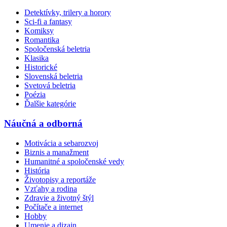
Detektívky, trilery a horory
Sci-fi a fantasy
Komiksy
Romantika
Spoločenská beletria
Klasika
Historické
Slovenská beletria
Svetová beletria
Poézia
Ďalšie kategórie
Náučná a odborná
Motivácia a sebarozvoj
Biznis a manažment
Humanitné a spoločenské vedy
História
Životopisy a reportáže
Vzťahy a rodina
Zdravie a životný štýl
Počítače a internet
Hobby
Umenie a dizajn