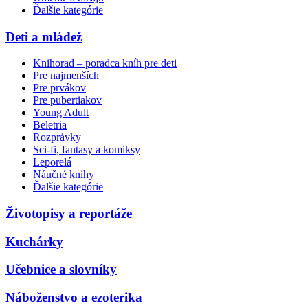
Ďalšie kategórie
Deti a mládež
Knihorad – poradca kníh pre deti
Pre najmenších
Pre prvákov
Pre pubertiakov
Young Adult
Beletria
Rozprávky
Sci-fi, fantasy a komiksy
Leporelá
Náučné knihy
Ďalšie kategórie
Životopisy a reportáže
Kuchárky
Učebnice a slovníky
Náboženstvo a ezoterika