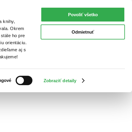
Povoliť všetko
a knihy,
ovala. Okrem
Odmietnuť
stále ho pre
u orientáciu.
dieľame aj s
Ďakujeme!
ngové
Zobraziť detaily