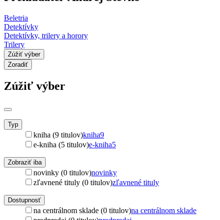
Beletria
Detektívky
Detektívky, trilery a horory
Trilery
Zúžiť výber
Zoradiť
Zúžiť výber
Typ
kniha (9 titulov)
kniha
9
e-kniha (5 titulov)
e-kniha
5
Zobraziť iba
novinky (0 titulov)
novinky
zľavnené tituly (0 titulov)
zľavnené tituly
Dostupnosť
na centrálnom sklade (0 titulov)
na centrálnom sklade