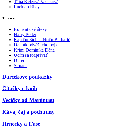
Táňa Keleová Vasilková
Lucinda Riley
Top série
Romantické úteky
Harry Potter
Kapitán Stein a Notár Barbarič
Denník odvážneho bojka
Krimi Dominika Dána
Učím sa rozprávať
Duna
Smradi
Darčekové poukážky
Čítačky e-kníh
Vecičky od Martinusu
Káva, čaj a pochutiny
Hrnčeky a fľaše