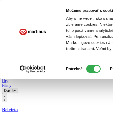
Doručenie
Kníhkupectvá
Knihovrátok
Poukážky
Knižný blog
Kontakt
Môžeme pracovať s cooki
Aby sme vedeli, ako sa na 
zbierame cookies. Niektor
E-knihy
Audioknihy
Hry
Filmy
Knihy
Doplnky
toho používame analytické
vás zlepšovať. Personaliz
Vyhľadávanie
Marketingové cookies nám 
tretími stranami. Veľmi b
Prihlásiť
Vyhľadávanie
Výber
Knihy
Potrebné
P
súhlasu
E-knihy
Audioknihy
Hry
Filmy
Doplnky
Beletria