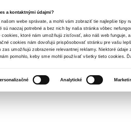
es a kontaktnými údajmi?
našom webe správate, a mohli vám zobraziť tie najlepšie tipy n
é sú naozaj potrebné a bez nich by naša stránka vôbec nefung
 cookies, ktoré nám umožňujú zisťovať, ako náš web funguje, a 
ačné cookies nám dovoľujú prispôsobovať stránku pre vašu lepši
zas umožňujú zobrazenie relevantnej reklamy. Niektoré údaje z
y nám pomohlo, keby sme mohli používať všetky tieto cookies. 
ersonalizačné
Analytické
Marketi