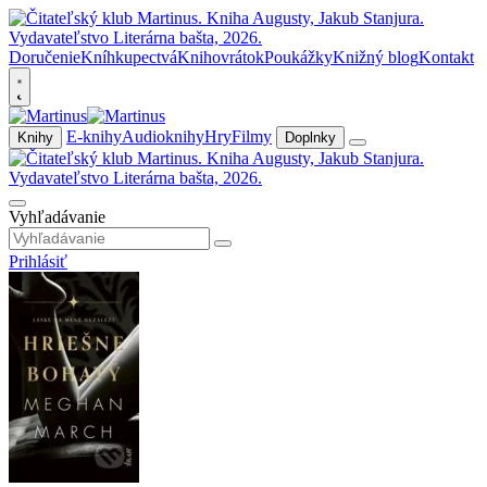
Doručenie
Kníhkupectvá
Knihovrátok
Poukážky
Knižný blog
Kontakt
E-knihy
Audioknihy
Hry
Filmy
Knihy
Doplnky
Vyhľadávanie
Prihlásiť