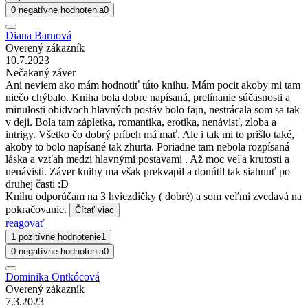
0 negatívne hodnotenia
0
Diana Barnová
Overený zákazník
10.7.2023
Nečakaný záver
Ani neviem ako mám hodnotiť túto knihu. Mám pocit akoby mi tam
niečo chýbalo. Kniha bola dobre napísaná, prelínanie súčasnosti a
minulosti obidvoch hlavných postáv bolo fajn, nestrácala som sa tak
v deji. Bola tam zápletka, romantika, erotika, nenávisť, zloba a
intrigy. Všetko čo dobrý príbeh má mať. Ale i tak mi to prišlo také,
akoby to bolo napísané tak zhurta. Poriadne tam nebola rozpísaná
láska a vzťah medzi hlavnými postavami . Až moc veľa krutosti a
nenávisti. Záver knihy ma však prekvapil a donútil tak siahnuť po
druhej časti :D
Knihu odporúčam na 3 hviezdičky ( dobré) a som veľmi zvedavá na
pokračovanie.
Čítať viac
reagovať
1 pozitívne hodnotenie
1
0 negatívne hodnotenia
0
Dominika Ontkócová
Overený zákazník
7.3.2023