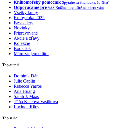
Knihomoľský pomocník
Spýtajte sa Sherlocka, čo čítať
Odporúčame pre vás
Knižné tipy ušité na mieru vám
Všetky knihy
Knihy roka 2025
Bestsellery
Novinky
Pripravované
Akcie a zľavy
Kolekcie
BookTok
Mám záujem o titul
Top autori
Dominik Dán
Julie Caplin
Rebecca Yarros
Ana Huang
Sarah J. Maas
Táňa Keleová Vasilková
Lucinda Riley
Top série