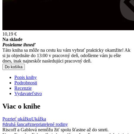
10,19 €
Na sklade
Posielame ihneď
Táto kniha sa môže na cestu ku vám vybrať prakticky okamžite! Ak
si ju objednáte do 13:00 v pracovný deň, odošleme vám ju ešte
dnes, inak najneskôr nasledujúci pracovný deň.
Do košíka
Popis knihy
Podrobnosti
Recenzie
Vydavateľstvo
Viac o knihe
Pozrieť ukážku
Ukážka
#druhá šanca
#znepriatelené rodiny
Riscoff a Gablová nemôžu žiť spolu šťastne až do smrti.