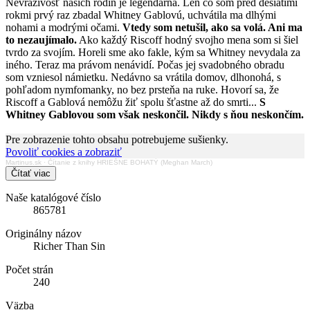
Nevraživosť našich rodín je legendárna. Len čo som pred desiatimi
rokmi prvý raz zbadal Whitney Gablovú, uchvátila ma dlhými
nohami a modrými očami.
Vtedy som netušil, ako sa volá. Ani ma
to nezaujímalo.
Ako každý Riscoff hodný svojho mena som si šiel
tvrdo za svojím. Horeli sme ako fakle, kým sa Whitney nevydala za
iného. Teraz ma právom nenávidí. Počas jej svadobného obradu
som vzniesol námietku. Nedávno sa vrátila domov, dlhonohá, s
pohľadom nymfomanky, no bez prsteňa na ruke. Hovorí sa, že
Riscoff a Gablová nemôžu žiť spolu šťastne až do smrti...
S
Whitney Gablovou som však neskončil. Nikdy s ňou neskončím.
Pre zobrazenie tohto obsahu potrebujeme sušienky.
Povoliť cookies a zobraziť
Martinus.sk
·
Čítanie z knihy HRIEŠNE BOHATÝ (Meghan March)
Čítať viac
Naše katalógové číslo
865781
Originálny názov
Richer Than Sin
Počet strán
240
Väzba