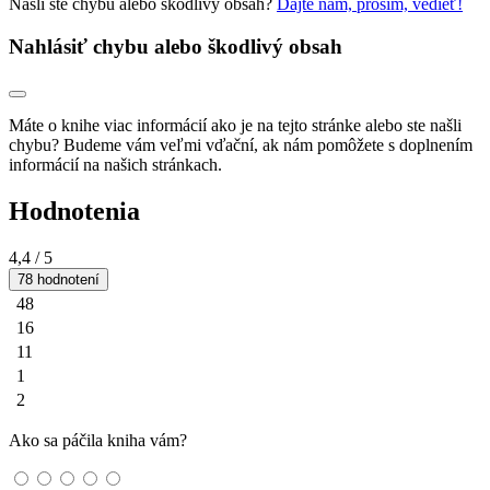
Našli ste chybu alebo škodlivý obsah?
Dajte nám, prosím, vedieť!
Nahlásiť chybu alebo škodlivý obsah
Máte o knihe viac informácií ako je na tejto stránke alebo ste našli
chybu? Budeme vám veľmi vďační, ak nám pomôžete s doplnením
informácií na našich stránkach.
Hodnotenia
4,4
/ 5
78 hodnotení
48
16
11
1
2
Ako sa páčila kniha vám?