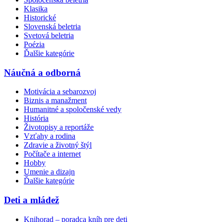
Klasika
Historické
Slovenská beletria
Svetová beletria
Poézia
Ďalšie kategórie
Náučná a odborná
Motivácia a sebarozvoj
Biznis a manažment
Humanitné a spoločenské vedy
História
Životopisy a reportáže
Vzťahy a rodina
Zdravie a životný štýl
Počítače a internet
Hobby
Umenie a dizajn
Ďalšie kategórie
Deti a mládež
Knihorad – poradca kníh pre deti