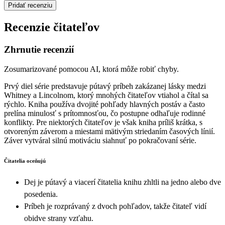
Pridať recenziu
Recenzie čitateľov
Zhrnutie recenzií
Zosumarizované pomocou AI, ktorá môže robiť chyby.
Prvý diel série predstavuje pútavý príbeh zakázanej lásky medzi
Whitney a Lincolnom, ktorý mnohých čitateľov vtiahol a čítal sa
rýchlo. Kniha používa dvojité pohľady hlavných postáv a často
prelína minulosť s prítomnosťou, čo postupne odhaľuje rodinné
konflikty. Pre niektorých čitateľov je však kniha príliš krátka, s
otvoreným záverom a miestami mätivým striedaním časových línií.
Záver vytváral silnú motiváciu siahnuť po pokračovaní série.
Čitatelia oceňujú
Dej je pútavý a viacerí čitatelia knihu zhltli na jedno alebo dve
posedenia.
Príbeh je rozprávaný z dvoch pohľadov, takže čitateľ vidí
obidve strany vzťahu.