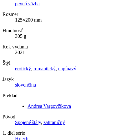
pevná väzba
Rozmer
125×200 mm
Hmotnosť
305 g
Rok vydania
2021
Štýl
erotický
,
romantický
,
napínavý
Jazyk
slovenčina
Preklad
Andrea Vargovčíková
Pôvod
Spojené štáty
,
zahraničný
1. diel série
Hriech