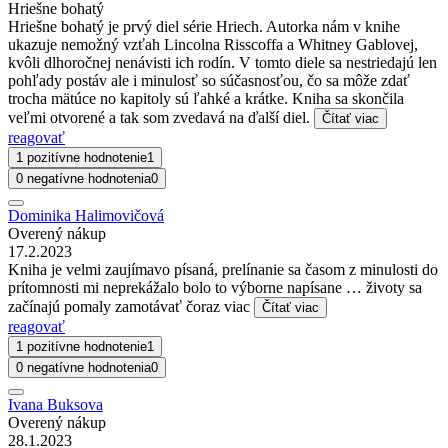
Hriešne bohatý
Hriešne bohatý je prvý diel série Hriech. Autorka nám v knihe
ukazuje nemožný vzťah Lincolna Risscoffa a Whitney Gablovej,
kvôli dlhoročnej nenávisti ich rodín. V tomto diele sa nestriedajú len
pohľady postáv ale i minulosť so súčasnosťou, čo sa môže zdať
trocha mätúce no kapitoly sú ľahké a krátke. Kniha sa skončila
veľmi otvorené a tak som zvedavá na ďalší diel.
Čítať viac
reagovať
1 pozitívne hodnotenie
1
0 negatívne hodnotenia
0
Dominika Halimovičová
Overený nákup
17.2.2023
Kniha je velmi zaujímavo písaná, prelínanie sa časom z minulosti do
prítomnosti mi neprekážalo bolo to výborne napísane … životy sa
začínajú pomaly zamotávať čoraz viac
Čítať viac
reagovať
1 pozitívne hodnotenie
1
0 negatívne hodnotenia
0
Ivana Buksova
Overený nákup
28.1.2023