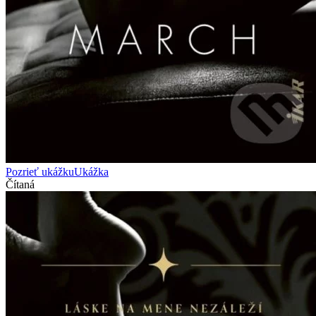
Pozrieť ukážku
Ukážka
Čítaná