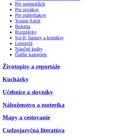
Pre najmenších
Pre prvákov
Pre pubertiakov
Young Adult
Beletria
Rozprávky
Sci-fi, fantasy a komiksy
Leporelá
Náučné knihy
Ďalšie kategórie
Životopisy a reportáže
Kuchárky
Učebnice a slovníky
Náboženstvo a ezoterika
Mapy a cestovanie
Cudzojazyčná literatúra