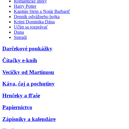
Romantické úteky
Harry Potter
Kapitán Stein a Notár Barbarič
Denník odvážneho bojka
Krimi Dominika Dána
Učím sa rozprávať
Duna
Smradi
Darčekové poukážky
Čítačky e-kníh
Vecičky od Martinusu
Káva, čaj a pochutiny
Hrnčeky a fľaše
Papiernictvo
Zápisníky a kalendáre