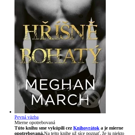
Pevná väzba
Mierne opotrebovaná
Túto knihu sme vykúpili cez
Knihovrátok
a je mierne
opotrebovaná.
Na tejto knihe už síce poznať, že ju niekto