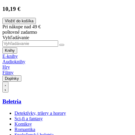
10,19 €
Vložiť do košíka
Pri nákupe nad 49 €
poštovné zadarmo
Vyhľadávanie
Knihy
E-knihy
Audioknihy
Hry
Filmy
Doplnky
Beletria
Detektívky, trilery a horory
Sci-fi a fantasy
Komiksy
Romantika
Spoločenská beletria