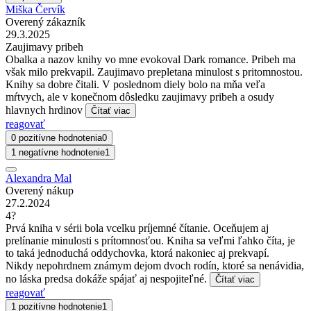
Miška Červík
Overený zákazník
29.3.2025
Zaujimavy pribeh
Obalka a nazov knihy vo mne evokoval Dark romance. Pribeh ma
však milo prekvapil. Zaujimavo prepletana minulost s pritomnostou.
Knihy sa dobre čitali. V poslednom diely bolo na mňa veľa
mŕtvych, ale v konečnom dôsledku zaujimavy pribeh a osudy
hlavnych hrdinov
Čítať viac
reagovať
0 pozitívne hodnotenia
0
1 negatívne hodnotenie
1
Alexandra Mal
Overený nákup
27.2.2024
4?
Prvá kniha v sérii bola vcelku príjemné čítanie. Oceňujem aj
prelínanie minulosti s prítomnosťou. Kniha sa veľmi ľahko číta, je
to taká jednoduchá oddychovka, ktorá nakoniec aj prekvapí.
Nikdy nepohrdnem známym dejom dvoch rodín, ktoré sa nenávidia,
no láska predsa dokáže spájať aj nespojiteľné.
Čítať viac
reagovať
1 pozitívne hodnotenie
1