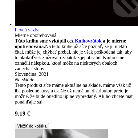
Pevná väzba
Mierne opotrebovaná
Túto knihu sme vykúpili cez
Knihovrátok
a je mierne
opotrebovaná.
Na tejto knihe už síce poznať, že ju niekto
čítal, môže jej chýbať prebal, nie je však poškodená tak, aby
to akokoľvek znižovalo zážitok z jej obsahu. Knihu sme
označili nálepkou, ktorá môže na niektorých obaloch
zanechať stopy.
Slovenčina, 2021
Na sklade
Tento produkt síce máme aktuálne na sklade, máme však už
iba posledné kusy a ďalšie už nemá ani distribútor, preto je
možné, že bude onedlho úplne vypredaný. Ak ho chcete mať,
ponáhľajte sa!
9,19 €
Vložiť do košíka