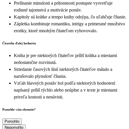
Prelínanie minulosti a prítomnosti postupne vysvetľuje
rodinné tajomstvá a motivácie postáv.
Kapitoly sú krátke a tempo knihy odsýpa, čo uľahčuje čítanie.
Zápletka kombinuje romantiku, intrigy a primerané množstvo
erotiky, ktoré mnohým čitateľom vyhovovalo.
Čitatelia ďalej hodnotia
Kniha je pre niektorých čitateľov príliš krátka a miestami
nedostatočne rozvinutá.
Striedanie časových línií niektorých čitateľov mátalo a
narušovalo plynulosť čítania.
Vzťah hlavných postáv bol podľa niektorých hodnotení
napísaný príliš rýchlo alebo neúplne a v texte je miestami
priveľa krutosti a nenávisti.
Pomohlo vám zhrnutie?
Pomohlo
Nepomohlo