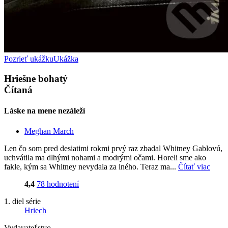
Pozrieť ukážku
Ukážka
Hriešne bohatý
Čítaná
Láske na mene nezáleží
Meghan March
Len čo som pred desiatimi rokmi prvý raz zbadal Whitney Gablovú,
uchvátila ma dlhými nohami a modrými očami. Horeli sme ako
fakle, kým sa Whitney nevydala za iného. Teraz ma...
Čítať viac
4,4
78 hodnotení
1. diel série
Hriech
Vydavateľstvo