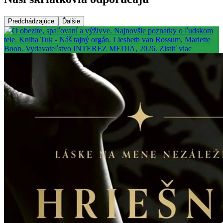
Predchádzajúce
Ďalšie