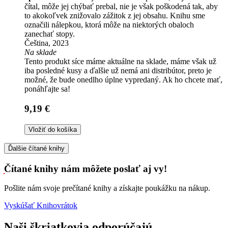
čítal, môže jej chýbať prebal, nie je však poškodená tak, aby
to akokoľvek znižovalo zážitok z jej obsahu. Knihu sme
označili nálepkou, ktorá môže na niektorých obaloch
zanechať stopy.
Čeština, 2023
Na sklade
Tento produkt síce máme aktuálne na sklade, máme však už
iba posledné kusy a ďalšie už nemá ani distribútor, preto je
možné, že bude onedlho úplne vypredaný. Ak ho chcete mať,
ponáhľajte sa!
9,19 €
Vložiť do košíka
Ďalšie čítané knihy
Čítané knihy nám môžete poslať aj vy!
Pošlite nám svoje prečítané knihy a získajte poukážku na nákup.
Vyskúšať Knihovrátok
Naši škriatkovia odporúčajú