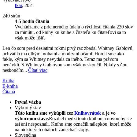
Ikar
, 2021
240 strán
4-5 hodín čítania
Vychádzame z priemerného údaju o rýchlosti čítania 230 slov
za minútu, od knihy ku knihe a čitateľa ku čitateľovi sa to
však môže líšiť.
Len čo som pred desiatimi rokmi prvý raz zbadal Whitney Gablovú,
uchvátila ma dlhými nohami a modrými očami. Horeli sme ako
fakle, kým sa Whitney nevydala za iného. Teraz ma právom
nenávidí. S Whitney Gablovou som však neskončil. Nikdy s ňou
neskončím...
Čítať viac
Kniha
E-kniha
Čítaná
Pevná väzba
Výborný stav
Túto knihu sme vykúpili cez
Knihovrátok
a je vo
výbornom stave.
Rozdiel medzi touto knihou a novou by ste
asi ani nespoznali. Knihu sme označili nálepkou, ktorá môže
na niektorých obaloch zanechať stopy.
Slovenčina