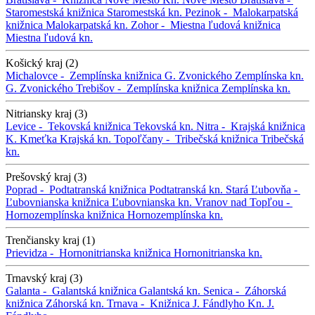
Staromestská knižnica
Staromestská kn.
Pezinok -
Malokarpatská
knižnica
Malokarpatská kn.
Zohor -
Miestna ľudová knižnica
Miestna ľudová kn.
Košický kraj (2)
Michalovce -
Zemplínska knižnica G. Zvonického
Zemplínska kn.
G. Zvonického
Trebišov -
Zemplínska knižnica
Zemplínska kn.
Nitriansky kraj (3)
Levice -
Tekovská knižnica
Tekovská kn.
Nitra -
Krajská knižnica
K. Kmeťka
Krajská kn.
Topoľčany -
Tribečská knižnica
Tribečská
kn.
Prešovský kraj (3)
Poprad -
Podtatranská knižnica
Podtatranská kn.
Stará Ľubovňa -
Ľubovnianska knižnica
Ľubovnianska kn.
Vranov nad Topľou -
Hornozemplínska knižnica
Hornozemplínska kn.
Trenčiansky kraj (1)
Prievidza -
Hornonitrianska knižnica
Hornonitrianska kn.
Trnavský kraj (3)
Galanta -
Galantská knižnica
Galantská kn.
Senica -
Záhorská
knižnica
Záhorská kn.
Trnava -
Knižnica J. Fándlyho
Kn. J.