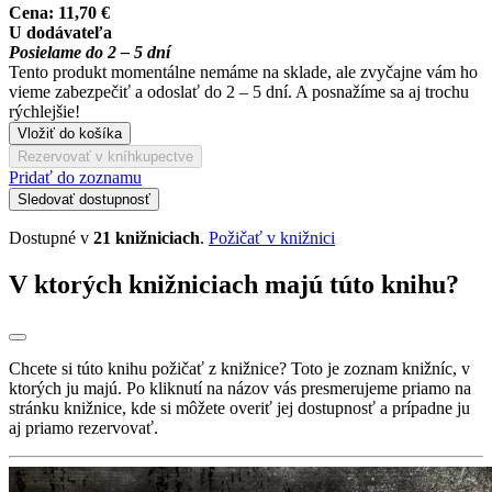
Cena:
11,70 €
U dodávateľa
Posielame do 2 – 5 dní
Tento produkt momentálne nemáme na sklade, ale zvyčajne vám ho
vieme zabezpečiť a odoslať do 2 – 5 dní. A posnažíme sa aj trochu
rýchlejšie!
Vložiť do košíka
Rezervovať v kníhkupectve
Pridať do zoznamu
Sledovať dostupnosť
Dostupné v
21 knižniciach
.
Požičať v knižnici
V ktorých knižniciach majú túto knihu?
Chcete si túto knihu požičať z knižnice? Toto je zoznam knižníc, v
ktorých ju majú. Po kliknutí na názov vás presmerujeme priamo na
stránku knižnice, kde si môžete overiť jej dostupnosť a prípadne ju
aj priamo rezervovať.