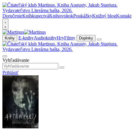
Doručenie
Kníhkupectvá
Knihovrátok
Poukážky
Knižný blog
Kontakt
E-knihy
Audioknihy
Hry
Filmy
Knihy
Doplnky
Vyhľadávanie
Prihlásiť