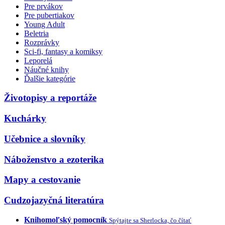
Pre prvákov
Pre pubertiakov
Young Adult
Beletria
Rozprávky
Sci-fi, fantasy a komiksy
Leporelá
Náučné knihy
Ďalšie kategórie
Životopisy a reportáže
Kuchárky
Učebnice a slovníky
Náboženstvo a ezoterika
Mapy a cestovanie
Cudzojazyčná literatúra
Knihomoľský pomocník
Spýtajte sa Sherlocka, čo čítať