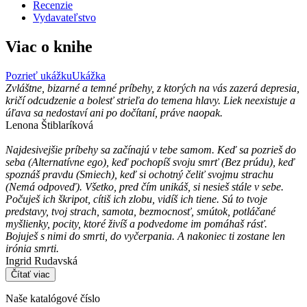
Recenzie
Vydavateľstvo
Viac o knihe
Pozrieť ukážku
Ukážka
Zvláštne, bizarné a temné príbehy, z ktorých na vás zazerá depresia,
kričí odcudzenie a bolesť strieľa do temena hlavy. Liek neexistuje a
úľava sa nedostaví ani po dočítaní, práve naopak.
Lenona Štiblaríková
Najdesivejšie príbehy sa začínajú v tebe samom. Keď sa pozrieš do
seba (Alternatívne ego), keď pochopíš svoju smrť (Bez prúdu), keď
spoznáš pravdu (Smiech), keď si ochotný čeliť svojmu strachu
(Nemá odpoveď). Všetko, pred čím unikáš, si nesieš stále v sebe.
Počuješ ich škripot, cítiš ich zlobu, vidíš ich tiene. Sú to tvoje
predstavy, tvoj strach, samota, bezmocnosť, smútok, potláčané
myšlienky, pocity, ktoré živíš a podvedome im pomáhaš rásť.
Bojuješ s nimi do smrti, do vyčerpania. A nakoniec ti zostane len
irónia smrti.
Ingrid Rudavská
Čítať viac
Naše katalógové číslo