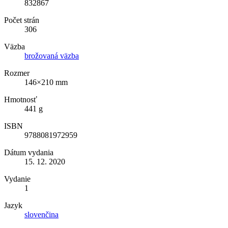
832867
Počet strán
306
Väzba
brožovaná väzba
Rozmer
146×210 mm
Hmotnosť
441 g
ISBN
9788081972959
Dátum vydania
15. 12. 2020
Vydanie
1
Jazyk
slovenčina