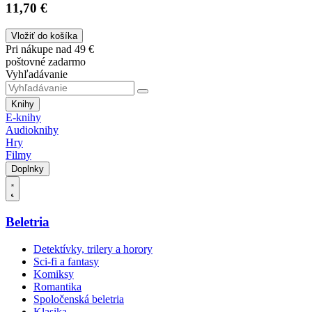
11,70 €
Vložiť do košíka
Pri nákupe nad 49 €
poštovné zadarmo
Vyhľadávanie
Knihy
E-knihy
Audioknihy
Hry
Filmy
Doplnky
Beletria
Detektívky, trilery a horory
Sci-fi a fantasy
Komiksy
Romantika
Spoločenská beletria
Klasika