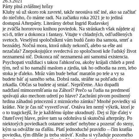
26.3.2021
Párty plná zvláštnej hrôzy
Kluby sú už skoro rok zavreté, takže neostáva nič iné, ako sa začítať
do niečoho, čo máme radi. Na začiatku roka 2021 je to jediná
dostupná Afterpárty. Literárny debut Ingrid Rudavskej
je zväčša hororovou knihou poviedok. Na stránkach však nájdete aj
sci-fi, triler a dokonca i fantasy. Vitajte v chladných, odľudštených
svetoch. Veselými spoločníkmi vám budú často iba samota, smrť a
beznádej. Nočná mora, ktorá nikdy nekončí, alebo sa ešte ani
nezačala? Znepokojujúce svedectvá zo spoločnosti kde ľudský život
neznamená nič. Dokonca nič neznamená ani samotná existencia.
Psychopati vraždiaci s takou ľahkosťou, akoby krájali chlieb a pred
tým, než si ho namažú maslom a zjedia, tak ho odhodia na zem, lebo
stoka je ďaleko. Mráz vám bude behať maratón po tele a vy sa
budete báť aj samého seba. Dobrá rada, stráňte sa pohľadu do
zrkadla. Občas sa budete aj smiať. Nepríčetne. Ako dopadli
nadržaní mimozemšťania na Záhorí? Prečo sa ľudia na predmestí
správajú ako mechom udretí po hlave? Zachráni pivom posilnený
hrdina záhadnú princeznú z miznúceho zámku? Mnohé poviedky sú
krátke. Nie je čas nič vysvetľovať. Ostáva len nemý výkrik, ktorí je
o to tragickejší, že je každému úplne ukradnutý. Dej si žije ďalej v
čitateľovej hlave, práve tam sa odohráva tá skutočná afterpráty. Po
niektorých poviedkach ostanete sedieť nehybne a pozerať do steny,
kým sa odvážite na ďalšiu. Platí jednoduché pravidlo – čím kratšia
poviedka, tým dlhšie ju treba stráviť. Kniha si vyžaduje pozorného