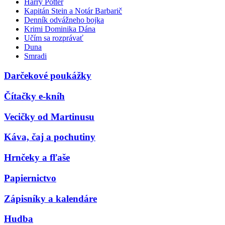
Harry Potter
Kapitán Stein a Notár Barbarič
Denník odvážneho bojka
Krimi Dominika Dána
Učím sa rozprávať
Duna
Smradi
Darčekové poukážky
Čítačky e-kníh
Vecičky od Martinusu
Káva, čaj a pochutiny
Hrnčeky a fľaše
Papiernictvo
Zápisníky a kalendáre
Hudba