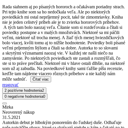
Rada siahnem aj po písaných hororoch a očakávam poriadny strach.
Pri tejto knihe som sa ho nedočkala veľa. Ale po niektorých
poviedkách mi ostal nepríjemný pocit, také tie zimomriavky. Kniha
nie je jeden celistvý príbeh ale je to zvierka hororových príbehov.
A tých tam bolo naozaj veľa. Čítanie som si rozdeľovala a čítali si
poviedky postupne a v malých množstvách. Niektoré sa mi páčili
veľmi, niektoré už trocha menej. A žiaľ tých menej hviezdičkových
bolo viacej, kvôli tomu aj to nižšie hodnotenie. Poviedky boli písané
veľmi príjemným štýlom a čítali sa dobre. Autorka to so slovami
a skrytými významami naozaj vie. V každej ste našli niečo na
zamyslenie. Po niektorých poviedkach ste zastali a rozmýšľali, čo
ste si to práve prečítali. Niektoré mi v hlave ostali dlhšie, na niektoré
som už aj zabudla. Na poviedkové knihy sami ťažšie píšu recenzie,
keďže tam nájdeme viacero rôznych príbehov a nie každý nám
môže sadnúť.
Čítať viac
reagovať
2 pozitívne hodnotenia
2
0 negatívne hodnotenia
0
Mirka
Neoverený nákup
31.5.2021
Autorkin debut je hlbokým ponorením do ľudskej duše. Odhaľuje
naše najväčšie obavy, ktoré sa skrývajú niekde v kúte a čakajú na to