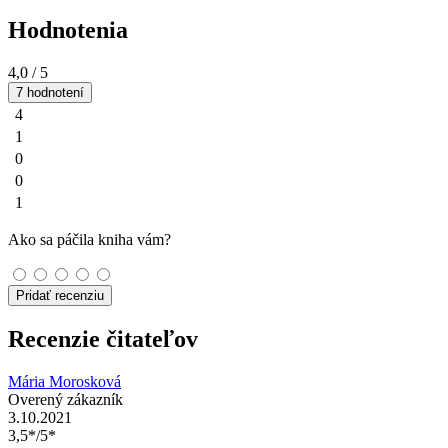
Hodnotenia
4,0
/ 5
7 hodnotení
4
1
0
0
1
Ako sa páčila kniha vám?
Pridať recenziu
Recenzie čitateľov
Mária Morosková
Overený zákazník
3.10.2021
3,5*/5*