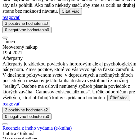
aby nás pohltili. Ako málo niekedy stačí, aby sme sa ocitli na druhej
strane bez možnosti návratu.
Čítať viac
reagovať
3 pozitívne hodnotenia
3
0 negatívne hodnotenia
0
Tímea
Neoverený nákup
19.4.2021
Afterparty
Afterparty je zbierkou poviedok s hororovým ale aj psychologickým
nádychom. Zmes pocitov, ktoré vo vás vyvolajú sa ťažko zaraďujú.
V dnešnom pokryvenom svete, v depresívnych a nečinných dňoch
posledných mesiacov je táto kniha doslova vystrihnutá z možnej
“reality”. Osobne ma oslovil nenútený spôsob písania poviedok z
ktorých zaváňa “Camusov existencializmus”. Určite odporúčam pre
všetkých, ktorí obľubujú knihy s pridanou hodnotou.
Čítať viac
reagovať
2 pozitívne hodnotenia
2
0 negatívne hodnotenia
0
Recenzia z iného vydania (e-kniha)
Ľubica Ofúkaná