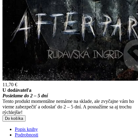
11,70 €
U dodávateľa
Posielame do 2 – 5 dní
Tento produkt momentálne nemáme na sklade, ale zvyčajne vám ho
vieme zabezpečiť a odoslať do 2 – 5 dní. A posnažíme sa aj trochu
rýchlejšie!
Do košíka
Popis knihy
Podrobnosti