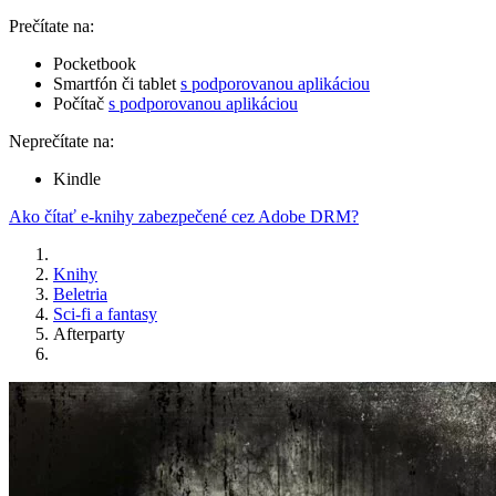
Prečítate na:
Pocketbook
Smartfón či tablet
s podporovanou aplikáciou
Počítač
s podporovanou aplikáciou
Neprečítate na:
Kindle
Ako čítať e-knihy zabezpečené cez Adobe DRM?
Knihy
Beletria
Sci-fi a fantasy
Afterparty