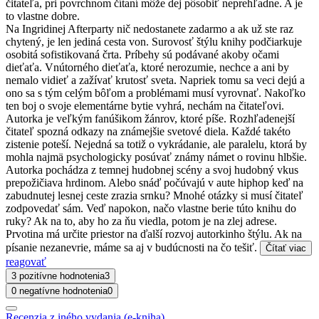
čitateľa, pri povrchnom čítaní môže dej pôsobiť neprehľadne. A je
to vlastne dobre.
Na Ingridinej Afterparty nič nedostanete zadarmo a ak už ste raz
chytený, je len jediná cesta von. Surovosť štýlu knihy podčiarkuje
osobitá sofistikovaná črta. Príbehy sú podávané akoby očami
dieťaťa. Vnútorného dieťaťa, ktoré nerozumie, nechce a ani by
nemalo vidieť a zažívať krutosť sveta. Napriek tomu sa veci dejú a
ono sa s tým celým bôľom a problémami musí vyrovnať. Nakoľko
ten boj o svoje elementárne bytie vyhrá, nechám na čitateľovi.
Autorka je veľkým fanúšikom žánrov, ktoré píše. Rozhľadenejší
čitateľ spozná odkazy na známejšie svetové diela. Každé takéto
zistenie poteší. Nejedná sa totiž o vykrádanie, ale paralelu, ktorá by
mohla najmä psychologicky posúvať známy námet o rovinu hlbšie.
Autorka pochádza z temnej hudobnej scény a svoj hudobný vkus
prepožičiava hrdinom. Alebo snáď počúvajú v aute hiphop keď na
zabudnutej lesnej ceste zrazia srnku? Mnohé otázky si musí čitateľ
zodpovedať sám. Veď napokon, načo vlastne berie túto knihu do
ruky? Ak na to, aby ho za ňu viedla, potom je na zlej adrese.
Prvotina má určite priestor na ďalší rozvoj autorkinho štýlu. Ak na
písanie nezanevrie, máme sa aj v budúcnosti na čo tešiť.
Čítať viac
reagovať
3 pozitívne hodnotenia
3
0 negatívne hodnotenia
0
Recenzia z iného vydania (e-kniha)