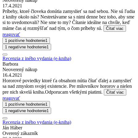
Neoverený nákup
17.4.2021
Príbehy, ktoré človeka donútia zamyslieť sa nad sebou. Nie sú ľudia
z knihy okolo nás? Nestretávame sa s nimi denne bez toho, aby sme
si to uvedomovali? Nie sme to my? Čítanie ideálne na chvíle, keď
máme čas aj rozmýšľať nad tým, o čom príbehy sú.
Čítať viac
reagovať
1 pozitívne hodnotenie
1
1 negatívne hodnotenie
1
Recenzia z iného vydania (e-kniha)
Barbora
Neoverený nákup
16.4.2021
Hororové poviedky ktoré ťa obsahom nútia čítať ďalej a zamyslieť
sa nad zmyslom svojej existencie. Pre milovníkov hororov a nielen
pre nich skvelá kniha.Odporucam všetkými piatimi.
Čítať viac
reagovať
1 pozitívne hodnotenie
1
1 negatívne hodnotenie
1
Recenzia z iného vydania (e-kniha)
Ján Háber
Overený zákazník