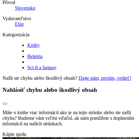
Pôvod
Slovensko
Vydavateľstvo
Elist
Kategorizácia
Knihy
Beletria
Sci-fi a fantasy
Našli ste chybu alebo škodlivý obsah?
Dajte nám, prosím, vedieť!
Nahlásiť chybu alebo škodlivý obsah
Máte o knihe viac informácií ako je na tejto stránke alebo ste našli
chybu? Budeme vám veľmi vďační, ak nám pomôžete s doplnením
informácií na našich stránkach.
Kúpte spolu