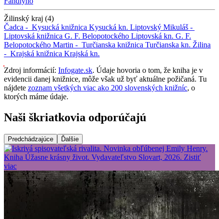
Fándlyho
Žilinský kraj (4)
Čadca -
Kysucká knižnica
Kysucká kn.
Liptovský Mikuláš -
Liptovská knižnica G. F. Belopotockého
Liptovská kn. G. F.
Belopotockého
Martin -
Turčianska knižnica
Turčianska kn.
Žilina
-
Krajská knižnica
Krajská kn.
Zdroj informácií:
Infogate.sk
. Údaje hovoria o tom, že kniha je v
evidencii danej knižnice, môže však už byť aktuálne požičaná. Tu
nájdete
zoznam všetkých viac ako 200 slovenských knižníc
, o
ktorých máme údaje.
Naši škriatkovia odporúčajú
Predchádzajúce
Ďalšie