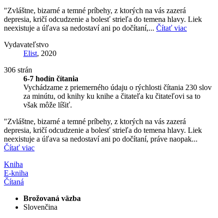
"Zvláštne, bizarné a temné príbehy, z ktorých na vás zazerá
depresia, kričí odcudzenie a bolesť strieľa do temena hlavy. Liek
neexistuje a úľava sa nedostaví ani po dočítaní,...
Čítať viac
Vydavateľstvo
Elist
, 2020
306 strán
6-7 hodín čítania
Vychádzame z priemerného údaju o rýchlosti čítania 230 slov
za minútu, od knihy ku knihe a čitateľa ku čitateľovi sa to
však môže líšiť.
"Zvláštne, bizarné a temné príbehy, z ktorých na vás zazerá
depresia, kričí odcudzenie a bolesť strieľa do temena hlavy. Liek
neexistuje a úľava sa nedostaví ani po dočítaní, práve naopak...
Čítať viac
Kniha
E-kniha
Čítaná
Brožovaná väzba
Slovenčina