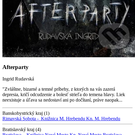
Afterparty
Ingrid Rudavská
"Zvláštne, bizarné a temné príbehy, z ktorých na vás zazerá
depresia, kričí odcudzenie a bolesť strieľa do temena hlavy. Liek
neexistuje a úľava sa nedostaví ani po dočítaní, práve naopak...
Banskobystrický kraj (1)
Rimavská Sobota -
Knižnica M. Hrebendu
Kn. M. Hrebendu
Bratislavský kraj (4)
Bratislava -
Knižnica Nové Mesto
Kn. Nové Mesto
Bratislava -