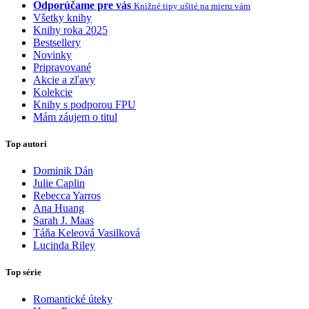
Odporúčame pre vás
Knižné tipy ušité na mieru vám
Všetky knihy
Knihy roka 2025
Bestsellery
Novinky
Pripravované
Akcie a zľavy
Kolekcie
Knihy s podporou FPU
Mám záujem o titul
Top autori
Dominik Dán
Julie Caplin
Rebecca Yarros
Ana Huang
Sarah J. Maas
Táňa Keleová Vasilková
Lucinda Riley
Top série
Romantické úteky