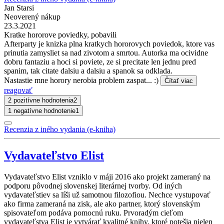
Jan Starsi
Neoverený nákup
23.3.2021
Kratke hororove poviedky, pobavili
Afterparty je knizka plna kratkych hororovych poviedok, ktore vas
prinutia zamysliet sa nad zivotom a smrtou. Autorka ma ocividne
dobru fantaziu a hoci si poviete, ze si precitate len jednu pred
spanim, tak citate dalsiu a dalsiu a spanok sa odklada.
Nastastie mne horory nerobia problem zaspat... :)
Čítať viac
reagovať
2 pozitívne hodnotenia
2
1 negatívne hodnotenie
1
Recenzia z iného vydania (e-kniha)
Vydavateľstvo Elist
Vydavateľstvo Elist vzniklo v máji 2016 ako projekt zameraný na
podporu pôvodnej slovenskej literárnej tvorby. Od iných
vydavateľstiev sa líši už samotnou filozofiou. Nechce vystupovať
ako firma zameraná na zisk, ale ako partner, ktorý slovenským
spisovateľom podáva pomocnú ruku. Prvoradým cieľom
vydavateľstva Elist je vytvárať kvalitné knihy, ktoré potešia nielen