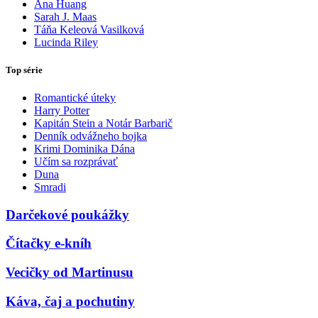
Ana Huang
Sarah J. Maas
Táňa Keleová Vasilková
Lucinda Riley
Top série
Romantické úteky
Harry Potter
Kapitán Stein a Notár Barbarič
Denník odvážneho bojka
Krimi Dominika Dána
Učím sa rozprávať
Duna
Smradi
Darčekové poukážky
Čítačky e-kníh
Vecičky od Martinusu
Káva, čaj a pochutiny