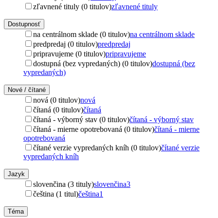
zľavnené tituly (0 titulov)
zľavnené tituly
Dostupnosť
na centrálnom sklade (0 titulov)
na centrálnom sklade
predpredaj (0 titulov)
predpredaj
pripravujeme (0 titulov)
pripravujeme
dostupná (bez vypredaných) (0 titulov)
dostupná (bez
vypredaných)
Nové / čítané
nová (0 titulov)
nová
čítaná (0 titulov)
čítaná
čítaná - výborný stav (0 titulov)
čítaná - výborný stav
čítaná - mierne opotrebovaná (0 titulov)
čítaná - mierne
opotrebovaná
čítané verzie vypredaných kníh (0 titulov)
čítané verzie
vypredaných kníh
Jazyk
slovenčina (3 tituly)
slovenčina
3
čeština (1 titul)
čeština
1
Téma