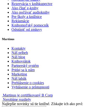
Rezervácia v kníhkupectve
Ako čítať e-knihy
Ako počúvať audioknihy
Pre školy a knižnice
Reklamácie
Knihomoľský pomocník
Odstúpiť od zmluvy
Martinus
Kontakty
Náš príbeh
Náš blog
Knihovrátok
Partnerský systém
Pridaj sa k nám
Marketing
Náš labák
Prehlásenie o cookies
Vyhlásenie o prístupnosti
Martinus je certifikovaný B Corp
Nerobíme rozdiely
Najlepšie novinky sú tie knižné. Získajte ich ako prví: