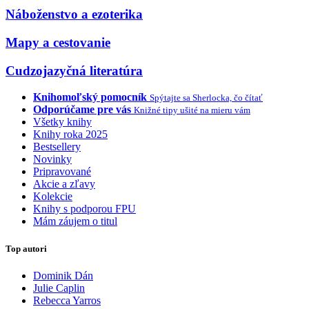
Náboženstvo a ezoterika
Mapy a cestovanie
Cudzojazyčná literatúra
Knihomoľský pomocník
Spýtajte sa Sherlocka, čo čítať
Odporúčame pre vás
Knižné tipy ušité na mieru vám
Všetky knihy
Knihy roka 2025
Bestsellery
Novinky
Pripravované
Akcie a zľavy
Kolekcie
Knihy s podporou FPU
Mám záujem o titul
Top autori
Dominik Dán
Julie Caplin
Rebecca Yarros