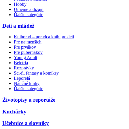
Hobby
Umenie a dizajn
Ďalšie kategórie
Deti a mládež
Knihorad – poradca kníh pre deti
Pre najmenších
Pre prvákov
Pre pubertiakov
Young Adult
Beletria
Rozprávky
Sci-fi, fantasy a komiksy
Leporelá
Náučné knihy
Ďalšie kategórie
Životopisy a reportáže
Kuchárky
Učebnice a slovníky