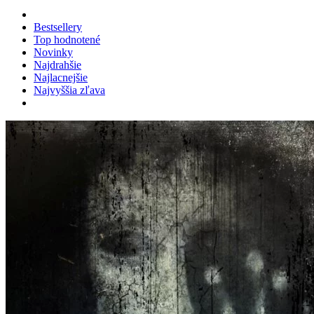
Bestsellery
Top hodnotené
Novinky
Najdrahšie
Najlacnejšie
Najvyššia zľava