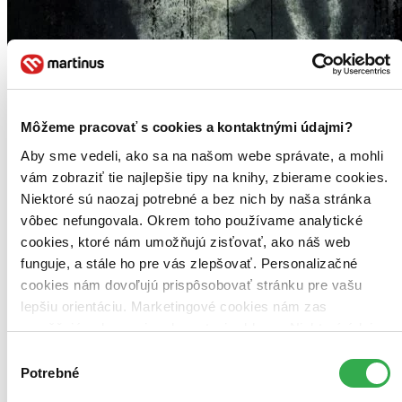
Môžeme pracovať s cookies a kontaktnými údajmi?
Aby sme vedeli, ako sa na našom webe správate, a mohli
vám zobraziť tie najlepšie tipy na knihy, zbierame cookies.
Niektoré sú naozaj potrebné a bez nich by naša stránka
vôbec nefungovala. Okrem toho používame analytické
cookies, ktoré nám umožňujú zisťovať, ako náš web
funguje, a stále ho pre vás zlepšovať. Personalizačné
cookies nám dovoľujú prispôsobovať stránku pre vašu
lepšiu orientáciu. Marketingové cookies nám zas
umožňujú zobrazenie relevantnej reklamy. Niektoré údaje
zdieľame aj s tretími stranami. Veľmi by nám pomohlo,
Výber
Afterparty
keby sme mohli používať všetky tieto cookies. Ďakujeme!
Potrebné
súhlasu
Ingrid Rudavská