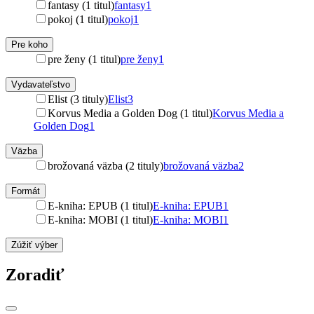
fantasy (1 titul)
fantasy
1
pokoj (1 titul)
pokoj
1
Pre koho
pre ženy (1 titul)
pre ženy
1
Vydavateľstvo
Elist (3 tituly)
Elist
3
Korvus Media a Golden Dog (1 titul)
Korvus Media a
Golden Dog
1
Väzba
brožovaná väzba (2 tituly)
brožovaná väzba
2
Formát
E-kniha: EPUB (1 titul)
E-kniha: EPUB
1
E-kniha: MOBI (1 titul)
E-kniha: MOBI
1
Zúžiť výber
Zoradiť