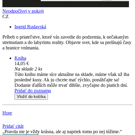
Neodpočívej v pokoji
CZ
Ingrid Rudavská
Príbeh o priateľstve, ktoré vás zavedie do podzemia, k nečakaným
stretnutiam a do labyrintu reality. Objavte svet, kde sa prelínajú časy
a hranice vnímania.
Kniha
14,05 €
Na sklade 2 ks
Túto knihu máme síce aktuálne na sklade, máme však už iba
posledné kusy. Ak ju chcete mať rýchlo, ponáhľajte sa!
Dodanie ďalších môže trvať dlhšie, zvyčajne do piatich dní.
Pridať do zoznamu
Vložiť do košíka
Hore
Pridať citát
Pravda nie je vždy krásna, ale aj napriek tomu po nej túžime.