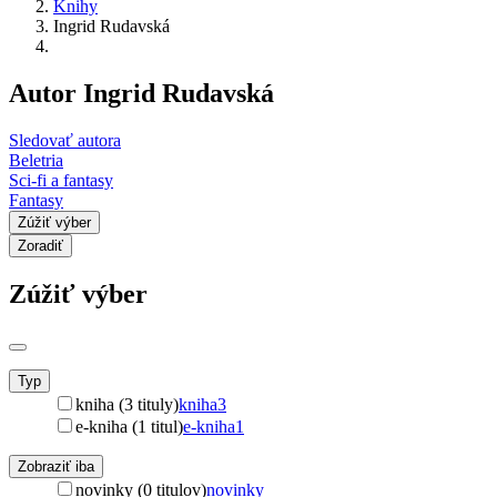
Knihy
Ingrid Rudavská
Autor Ingrid Rudavská
Sledovať autora
Beletria
Sci-fi a fantasy
Fantasy
Zúžiť výber
Zoradiť
Zúžiť výber
Typ
kniha (3 tituly)
kniha
3
e-kniha (1 titul)
e-kniha
1
Zobraziť iba
novinky (0 titulov)
novinky