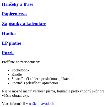
Hrnčeky a fľaše
Papiernictvo
Zápisníky a kalendáre
Hudba
LP platne
Puzzle
Prečítate na zariadeniach:
Pocketbook
Kindle
Smartfón či tablet s príslušnou aplikáciou
Počítač s príslušnou aplikáciou
Nie je možné meniť veľkosť písma, formát je preto vhodný skôr pre
väčšie obrazovky.
Viac informácií v
našich návodoch