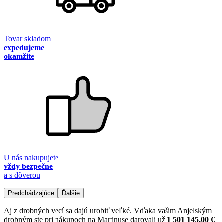
Tovar skladom
expedujeme
okamžite
U nás nakupujete
vždy bezpečne
a s dôverou
Predchádzajúce
Ďalšie
Aj z drobných vecí sa dajú urobiť veľké. Vďaka vašim Anjelským
drobným ste pri nákupoch na Martinuse darovali už
1 501 145,00 €