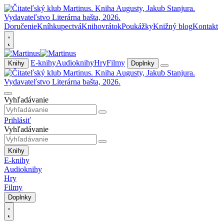
Doručenie
Kníhkupectvá
Knihovrátok
Poukážky
Knižný blog
Kontakt
E-knihy
Audioknihy
Hry
Filmy
Knihy
Doplnky
Vyhľadávanie
Prihlásiť
Vyhľadávanie
Knihy
E-knihy
Audioknihy
Hry
Filmy
Doplnky