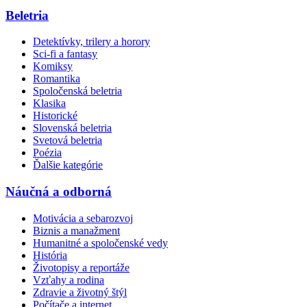
Beletria
Detektívky, trilery a horory
Sci-fi a fantasy
Komiksy
Romantika
Spoločenská beletria
Klasika
Historické
Slovenská beletria
Svetová beletria
Poézia
Ďalšie kategórie
Náučná a odborná
Motivácia a sebarozvoj
Biznis a manažment
Humanitné a spoločenské vedy
História
Životopisy a reportáže
Vzťahy a rodina
Zdravie a životný štýl
Počítače a internet