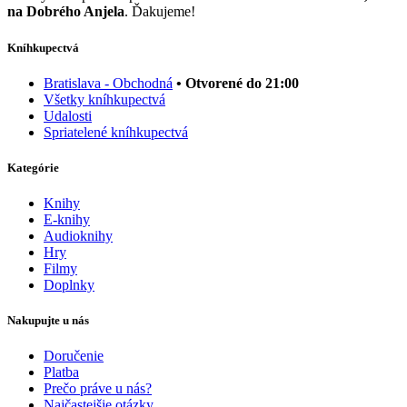
na Dobrého Anjela
. Ďakujeme!
Kníhkupectvá
Bratislava - Obchodná
• Otvorené do 21:00
Všetky kníhkupectvá
Udalosti
Spriatelené kníhkupectvá
Kategórie
Knihy
E-knihy
Audioknihy
Hry
Filmy
Doplnky
Nakupujte u nás
Doručenie
Platba
Prečo práve u nás?
Najčastejšie otázky