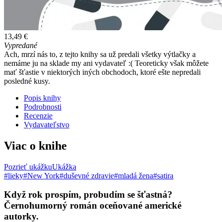
13,49 €
Vypredané
Ach, mrzí nás to, z tejto knihy sa už predali všetky výtlačky a
nemáme ju na sklade my ani vydavateľ :( Teoreticky však môžete
mať šťastie v niektorých iných obchodoch, ktoré ešte nepredali
posledné kusy.
Popis knihy
Podrobnosti
Recenzie
Vydavateľstvo
Viac o knihe
Pozrieť ukážku
Ukážka
#lieky
#New York
#duševné zdravie
#mladá žena
#satira
Když rok prospím, probudím se šťastná?
Černohumorný román oceňované americké
autorky.