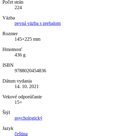
Počet strán
224
Väzba
pevná väzba s prebalom
Rozmer
145×225 mm
Hmotnosť
436 g
ISBN
9788020454836
Dátum vydania
14. 10. 2021
Vekové odporúčanie
15+
Štýl
psychologický
Jazyk
čeština