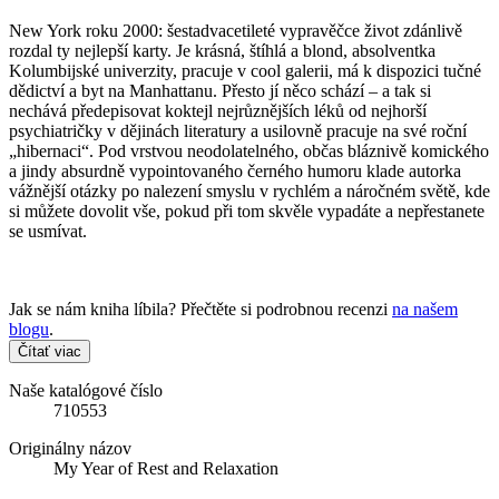
New York roku 2000: šestadvacetileté vypravěčce život zdánlivě
rozdal ty nejlepší karty. Je krásná, štíhlá a blond, absolventka
Kolumbijské univerzity, pracuje v cool galerii, má k dispozici tučné
dědictví a byt na Manhattanu. Přesto jí něco schází – a tak si
nechává předepisovat koktejl nejrůznějších léků od nejhorší
psychiatričky v dějinách literatury a usilovně pracuje na své roční
„hibernaci“. Pod vrstvou neodolatelného, občas bláznivě komického
a jindy absurdně vypointovaného černého humoru klade autorka
vážnější otázky po nalezení smyslu v rychlém a náročném světě, kde
si můžete dovolit vše, pokud při tom skvěle vypadáte a nepřestanete
se usmívat.
Jak se nám kniha líbila? Přečtěte si podrobnou recenzi
na našem
blogu
.
Čítať viac
Naše katalógové číslo
710553
Originálny názov
My Year of Rest and Relaxation