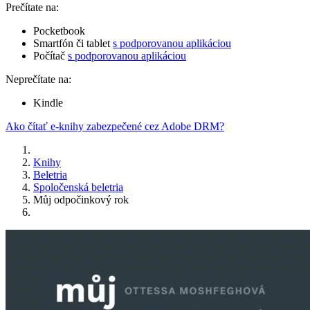
Prečítate na:
Pocketbook
Smartfón či tablet
s podporovanou aplikáciou
Počítač
s podporovanou aplikáciou
Neprečítate na:
Kindle
Ako čítať e-knihy zabezpečené cez Adobe DRM?
Knihy
Beletria
Spoločenská beletria
Můj odpočinkový rok