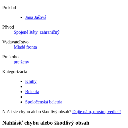
Preklad
Jana Jašová
Pôvod
Spojené štáty
,
zahraničný
Vydavateľstvo
Mladá fronta
Pre koho
pre ženy
Kategorizácia
Knihy
Beletria
Spoločenská beletria
Našli ste chybu alebo škodlivý obsah?
Dajte nám, prosím, vedieť!
Nahlásiť chybu alebo škodlivý obsah