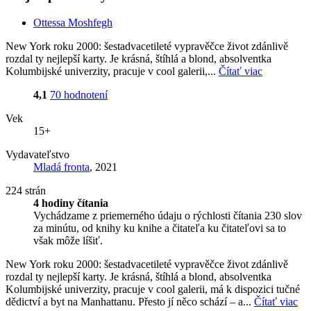
Ottessa Moshfegh
New York roku 2000: šestadvacetileté vypravěčce život zdánlivě
rozdal ty nejlepší karty. Je krásná, štíhlá a blond, absolventka
Kolumbijské univerzity, pracuje v cool galerii,...
Čítať viac
4,1
70 hodnotení
Vek
15+
Vydavateľstvo
Mladá fronta
, 2021
224 strán
4 hodiny čítania
Vychádzame z priemerného údaju o rýchlosti čítania 230 slov
za minútu, od knihy ku knihe a čitateľa ku čitateľovi sa to
však môže líšiť.
New York roku 2000: šestadvacetileté vypravěčce život zdánlivě
rozdal ty nejlepší karty. Je krásná, štíhlá a blond, absolventka
Kolumbijské univerzity, pracuje v cool galerii, má k dispozici tučné
dědictví a byt na Manhattanu. Přesto jí něco schází – a...
Čítať viac