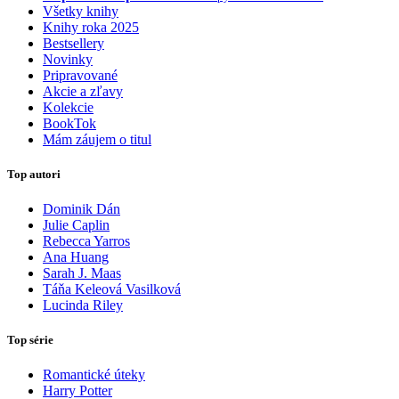
Všetky knihy
Knihy roka 2025
Bestsellery
Novinky
Pripravované
Akcie a zľavy
Kolekcie
BookTok
Mám záujem o titul
Top autori
Dominik Dán
Julie Caplin
Rebecca Yarros
Ana Huang
Sarah J. Maas
Táňa Keleová Vasilková
Lucinda Riley
Top série
Romantické úteky
Harry Potter