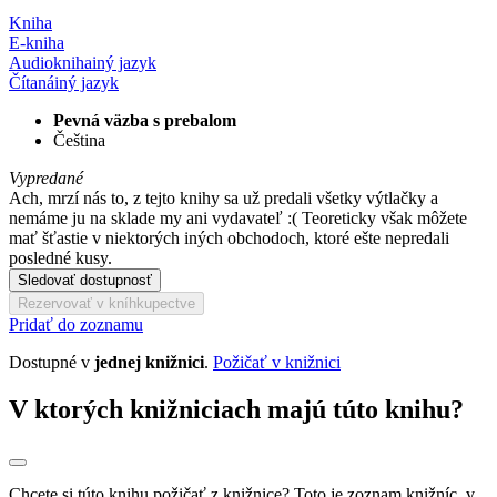
Kniha
E-kniha
Audiokniha
iný jazyk
Čítaná
iný jazyk
Pevná väzba s prebalom
Čeština
Vypredané
Ach, mrzí nás to, z tejto knihy sa už predali všetky výtlačky a
nemáme ju na sklade my ani vydavateľ :( Teoreticky však môžete
mať šťastie v niektorých iných obchodoch, ktoré ešte nepredali
posledné kusy.
Sledovať dostupnosť
Rezervovať v kníhkupectve
Pridať do zoznamu
Dostupné v
jednej knižnici
.
Požičať v knižnici
V ktorých knižniciach majú túto knihu?
Chcete si túto knihu požičať z knižnice? Toto je zoznam knižníc, v