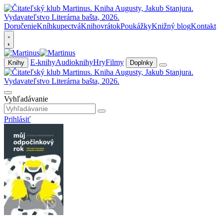
Doručenie
Kníhkupectvá
Knihovrátok
Poukážky
Knižný blog
Kontakt
E-knihy
Audioknihy
Hry
Filmy
Knihy
Doplnky
Vyhľadávanie
Prihlásiť