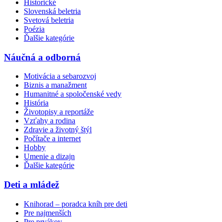
Historické
Slovenská beletria
Svetová beletria
Poézia
Ďalšie kategórie
Náučná a odborná
Motivácia a sebarozvoj
Biznis a manažment
Humanitné a spoločenské vedy
História
Životopisy a reportáže
Vzťahy a rodina
Zdravie a životný štýl
Počítače a internet
Hobby
Umenie a dizajn
Ďalšie kategórie
Deti a mládež
Knihorad – poradca kníh pre deti
Pre najmenších
Pre prvákov