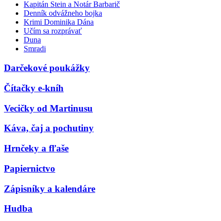
Kapitán Stein a Notár Barbarič
Denník odvážneho bojka
Krimi Dominika Dána
Učím sa rozprávať
Duna
Smradi
Darčekové poukážky
Čítačky e-kníh
Vecičky od Martinusu
Káva, čaj a pochutiny
Hrnčeky a fľaše
Papiernictvo
Zápisníky a kalendáre
Hudba