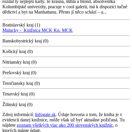
rozdal ty nejlepší karty. Je krásná, štíhlá a blond, absolventka
Kolumbijské univerzity, pracuje v cool galerii, má k dispozici tučné
dědictví a byt na Manhattanu. Přesto jí něco schází – a...
Bratislavský kraj (1)
Malacky -
Knižnica MCK
Kn. MCK
Banskobystrický kraj (0)
Košický kraj (0)
Nitriansky kraj (0)
Prešovský kraj (0)
Trenčiansky kraj (0)
Trnavský kraj (0)
Žilinský kraj (0)
Zdroj informácií:
Infogate.sk
. Údaje hovoria o tom, že kniha je v
evidencii danej knižnice, môže však už byť aktuálne požičaná. Tu
nájdete
zoznam všetkých viac ako 200 slovenských knižníc
, o
ktorých máme údaje.