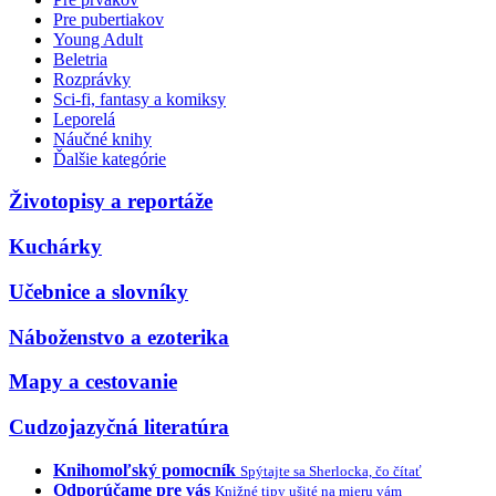
Pre pubertiakov
Young Adult
Beletria
Rozprávky
Sci-fi, fantasy a komiksy
Leporelá
Náučné knihy
Ďalšie kategórie
Životopisy a reportáže
Kuchárky
Učebnice a slovníky
Náboženstvo a ezoterika
Mapy a cestovanie
Cudzojazyčná literatúra
Knihomoľský pomocník
Spýtajte sa Sherlocka, čo čítať
Odporúčame pre vás
Knižné tipy ušité na mieru vám