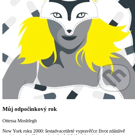
Můj odpočinkový rok
Ottessa Moshfegh
New York roku 2000: šestadvacetileté vypravěčce život zdánlivě