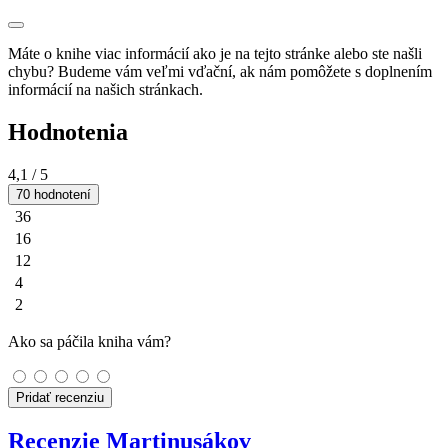
Máte o knihe viac informácií ako je na tejto stránke alebo ste našli
chybu? Budeme vám veľmi vďační, ak nám pomôžete s doplnením
informácií na našich stránkach.
Hodnotenia
4,1
/ 5
70 hodnotení
36
16
12
4
2
Ako sa páčila kniha vám?
Pridať recenziu
Recenzie Martinusákov