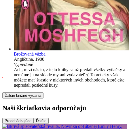
Brožovaná väzba
Angličtina, 1900
Vypredané
Ach, mrzí nás to, z tejto knihy sa už predali všetky výtlačky a
nemáme ju na sklade my ani vydavateľ :( Teoreticky však
môžete mať šťastie v niektorých iných obchodoch, ktoré ešte
nepredali posledné kusy.
Ďalšie knižné vydania
Naši škriatkovia odporúčajú
Predchádzajúce
Ďalšie