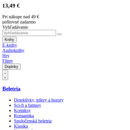
13,49 €
Pri nákupe nad 49 €
poštovné zadarmo
Vyhľadávanie
Knihy
E-knihy
Audioknihy
Hry
Filmy
Doplnky
Beletria
Detektívky, trilery a horory
Sci-fi a fantasy
Komiksy
Romantika
Spoločenská beletria
Klasika