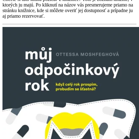
ktorých ju majú. Po kliknutí na názov vás presmerujeme priamo na
stránku knižnice, kde si môžete overiť jej dostupnosť a prípadne ju
aj priamo rezervovať.