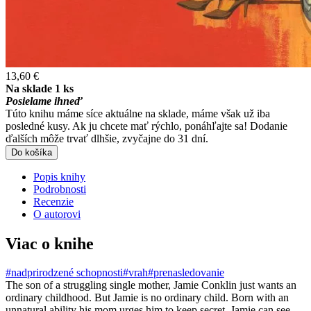
13,60 €
Na sklade 1 ks
Posielame ihneď
Túto knihu máme síce aktuálne na sklade, máme však už iba
posledné kusy. Ak ju chcete mať rýchlo, ponáhľajte sa! Dodanie
ďalších môže trvať dlhšie, zvyčajne do 31 dní.
Do košíka
Popis knihy
Podrobnosti
Recenzie
O autorovi
Viac o knihe
#nadprirodzené schopnosti
#vrah
#prenasledovanie
The son of a struggling single mother, Jamie Conklin just wants an
ordinary childhood. But Jamie is no ordinary child. Born with an
unnatural ability his mom urges him to keep secret, Jamie can see