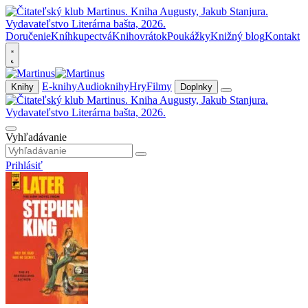
Doručenie
Kníhkupectvá
Knihovrátok
Poukážky
Knižný blog
Kontakt
E-knihy
Audioknihy
Hry
Filmy
Knihy
Doplnky
Vyhľadávanie
Prihlásiť