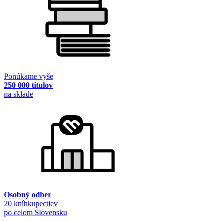
Ponúkame vyše
250 000 titulov
na sklade
Osobný odber
20 kníhkupectiev
po celom Slovensku