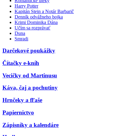
Romantické úteky
Harry Potter
Kapitán Stein a Notár Barbarič
Denník odvážneho bojka
Krimi Dominika Dána
Učím sa rozprávať
Duna
Smradi
Darčekové poukážky
Čítačky e-kníh
Vecičky od Martinusu
Káva, čaj a pochutiny
Hrnčeky a fľaše
Papiernictvo
Zápisníky a kalendáre