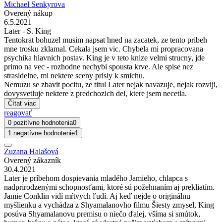
Michael Senkyrova
Overený nákup
6.5.2021
Later - S. King
Tentokrat bohuzel musim napsat hned na zacatek, ze tento pribeh
mne trosku zklamal. Cekala jsem vic. Chybela mi propracovana
psychika hlavnich postav. King je v teto knize velmi strucny, jde
primo na vec - rozhodne nechybi spousta krve. Ale spise nez
strasidelne, mi nektere sceny prisly k smichu.
Nemuzu se zbavit pocitu, ze titul Later nejak navazuje, nejak rozviji,
dovysvetluje nektere z predchozich del, ktere jsem necetla.
Čítať viac
reagovať
0 pozitívne hodnotenia
0
1 negatívne hodnotenie
1
Zuzana Halašová
Overený zákazník
30.4.2021
Later je príbehom dospievania mladého Jamieho, chlapca s
nadprirodzenými schopnosťami, ktoré sú požehnaním aj prekliatím.
Jamie Conklin vidí mŕtvych ľudí. Aj keď nejde o originálnu
myšlienku a vychádza z Shyamalanovho filmu Šiesty zmysel, King
posúva Shyamalanovu premisu o niečo ďalej, všíma si smútok,