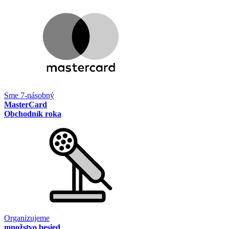
Sme 7-násobný
MasterCard
Obchodník roka
Organizujeme
množstvo besied