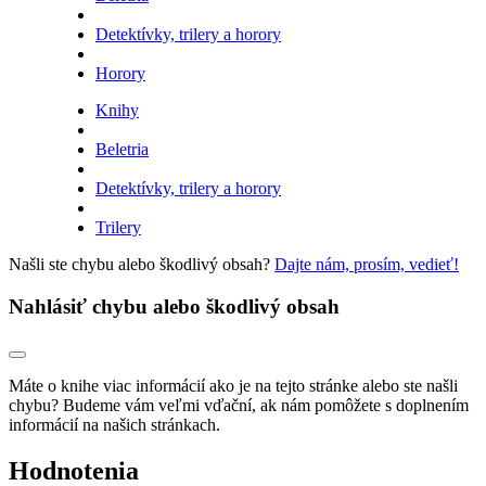
Detektívky, trilery a horory
Horory
Knihy
Beletria
Detektívky, trilery a horory
Trilery
Našli ste chybu alebo škodlivý obsah?
Dajte nám, prosím, vedieť!
Nahlásiť chybu alebo škodlivý obsah
Máte o knihe viac informácií ako je na tejto stránke alebo ste našli
chybu? Budeme vám veľmi vďační, ak nám pomôžete s doplnením
informácií na našich stránkach.
Hodnotenia