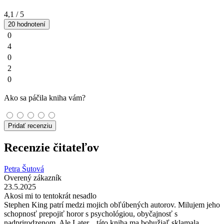
4,1
/ 5
20 hodnotení
0
4
0
2
0
Ako sa páčila kniha vám?
Pridať recenziu
Recenzie čitateľov
Petra Šutová
Overený zákazník
23.5.2025
Akosi mi to tentokrát nesadlo
Stephen King patrí medzi mojich obľúbených autorov. Milujem jeho
schopnosť prepojiť horor s psychológiou, obyčajnosť s
nadprirodzenom. Ale Later... táto kniha ma bohužiaľ sklamala.