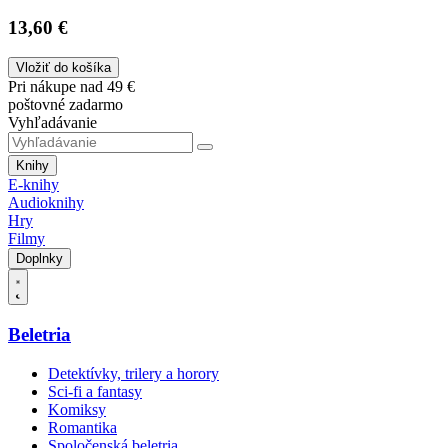
13,60 €
Vložiť do košíka
Pri nákupe nad 49 €
poštovné zadarmo
Vyhľadávanie
Knihy
E-knihy
Audioknihy
Hry
Filmy
Doplnky
Beletria
Detektívky, trilery a horory
Sci-fi a fantasy
Komiksy
Romantika
Spoločenská beletria