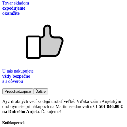
Tovar skladom
expedujeme
okamžite
U nás nakupujete
vždy bezpečne
a s dôverou
Predchádzajúce
Ďalšie
Aj z drobných vecí sa dajú urobiť veľké. Vďaka vašim Anjelským
drobným ste pri nákupoch na Martinuse darovali už
1 501 846,00 €
na Dobrého Anjela
. Ďakujeme!
Kníhkupectvá