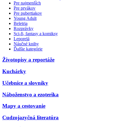
Pre najmenších
Pre prvákov
Pre pubertiakov
Young Adult
Beletria
Rozprávky
Sci-fi, fantasy a komiksy
Leporelá
Náučné knihy
Ďalšie kategórie
Životopisy a reportáže
Kuchárky
Učebnice a slovníky
Náboženstvo a ezoterika
Mapy a cestovanie
Cudzojazyčná literatúra