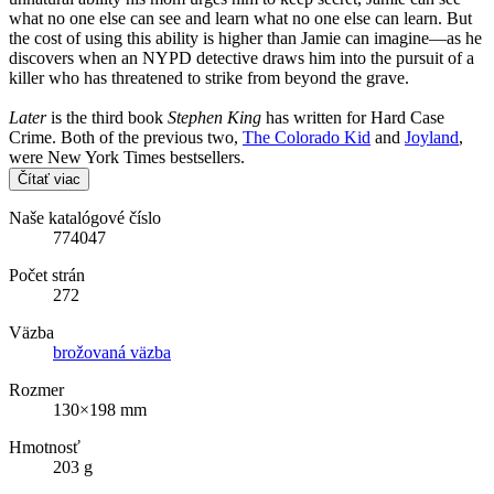
what no one else can see and learn what no one else can learn. But
the cost of using this ability is higher than Jamie can imagine—as he
discovers when an NYPD detective draws him into the pursuit of a
killer who has threatened to strike from beyond the grave.
Later
is the third book
Stephen King
has written for Hard Case
Crime. Both of the previous two,
The Colorado Kid
and
Joyland
,
were New York Times bestsellers.
Čítať viac
Naše katalógové číslo
774047
Počet strán
272
Väzba
brožovaná väzba
Rozmer
130×198 mm
Hmotnosť
203 g