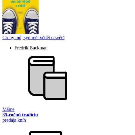
Co by můj syn měl vědět o světě
Fredrik Backman
Máme
35-ročnú tradíciu
predaja kníh