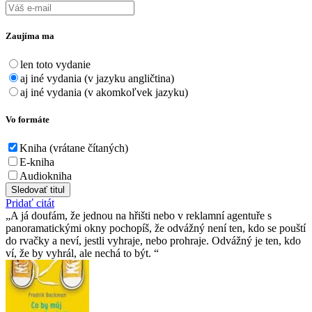
Zaujíma ma
len toto vydanie
aj iné vydania (v jazyku angličtina)
aj iné vydania (v akomkoľvek jazyku)
Vo formáte
Kniha (vrátane čítaných)
E-kniha
Audiokniha
Sledovať titul
Pridať citát
A já doufám, že jednou na hřišti nebo v reklamní agentuře s
panoramatickými okny pochopíš, že odvážný není ten, kdo se pouští
do rvačky a neví, jestli vyhraje, nebo prohraje. Odvážný je ten, kdo
ví, že by vyhrál, ale nechá to být.