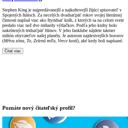
Stephen King je najpredávanejší a najkultovejší žijúci spisovateľ v
Spojených štátoch. Za necelých dvadsaťpäť rokov svojej literárnej
činnosti napísal viac ako štyridsať kníh, z ktorých sa na celom svete
predalo viac než dve miliardy výtlačkov. Podľa jeho knihy bolo
nakrútených tridsaťpäť filmov. V jeho fanklube nájdete takmer
milión obyvateľov našej planéty. Je autorom najdesivejších hororov
(
Mŕtva zóna, To, Zelená míľa, Vrece kostí
), aké kedy boli napísané.
Čítať viac
Poznáte nový čitateľský profil?