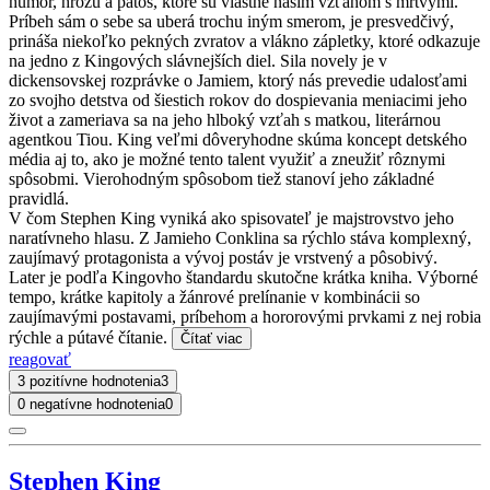
humor, hrôzu a pátos, ktoré sú vlastné našim vzťahom s mŕtvymi.
Príbeh sám o sebe sa uberá trochu iným smerom, je presvedčivý,
prináša niekoľko pekných zvratov a vlákno zápletky, ktoré odkazuje
na jedno z Kingových slávnejších diel. Sila novely je v
dickensovskej rozprávke o Jamiem, ktorý nás prevedie udalosťami
zo svojho detstva od šiestich rokov do dospievania meniacimi jeho
život a zameriava sa na jeho hlboký vzťah s matkou, literárnou
agentkou Tiou. King veľmi dôveryhodne skúma koncept detského
média aj to, ako je možné tento talent využiť a zneužiť rôznymi
spôsobmi. Vierohodným spôsobom tiež stanoví jeho základné
pravidlá.
V čom Stephen King vyniká ako spisovateľ je majstrovstvo jeho
naratívneho hlasu. Z Jamieho Conklina sa rýchlo stáva komplexný,
zaujímavý protagonista a vývoj postáv je vrstvený a pôsobivý.
Later je podľa Kingovho štandardu skutočne krátka kniha. Výborné
tempo, krátke kapitoly a žánrové prelínanie v kombinácii so
zaujímavými postavami, príbehom a hororovými prvkami z nej robia
rýchle a pútavé čítanie.
Čítať viac
reagovať
3 pozitívne hodnotenia
3
0 negatívne hodnotenia
0
Stephen King