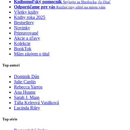
Knihomoľský pomocník
Spýtajte sa Sherlocka, čo čítať
Odporúčame pre vás
Knižné tipy ušité na mieru vám
Všetky knihy
Knihy roka 2025
Bestsellery
Novinky
Pripravované
Akcie a zľavy
Kolekcie
BookTok
Mám záujem o titul
Top autori
Dominik Dán
Julie Caplin
Rebecca Yarros
Ana Huang
Sarah J. Maas
Táňa Keleová Vasilková
Lucinda Riley
Top série