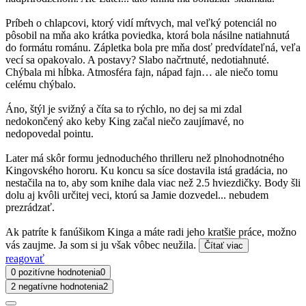
Príbeh o chlapcovi, ktorý vidí mŕtvych, mal veľký potenciál no
pôsobil na mňa ako krátka poviedka, ktorá bola násilne natiahnutá
do formátu románu. Zápletka bola pre mňa dosť predvídateľná, veľa
vecí sa opakovalo. A postavy? Slabo načrtnuté, nedotiahnuté.
Chýbala mi hĺbka. Atmosféra fajn, nápad fajn… ale niečo tomu
celému chýbalo.
Áno, štýl je svižný a číta sa to rýchlo, no dej sa mi zdal
nedokončený ako keby King začal niečo zaujímavé, no
nedopovedal pointu.
Later má skôr formu jednoduchého thrilleru než plnohodnotného
Kingovského hororu. Ku koncu sa síce dostavila istá gradácia, no
nestačila na to, aby som knihe dala viac než 2.5 hviezdičky. Body šli
dolu aj kvôli určitej veci, ktorú sa Jamie dozvedel... nebudem
prezrádzať.
Ak patríte k fanúšikom Kinga a máte radi jeho kratšie práce, možno
vás zaujme. Ja som si ju však vôbec neužila.
Čítať viac
reagovať
0 pozitívne hodnotenia
0
2 negatívne hodnotenia
2