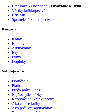
Bratislava - Obchodná
• Otvárame o 10:00
Všetky kníhkupectvá
Udalosti
Spriatelené kníhkupectvá
Kategórie
Knihy
E-knihy
Audioknihy
Hry
Filmy
Doplnky
Nakupujte u nás
Doručenie
Platba
Prečo práve u nás?
Najčastejšie otázky
Rezervácia v kníhkupectve
Ako čítať e-knihy
Ako počúvať audioknihy