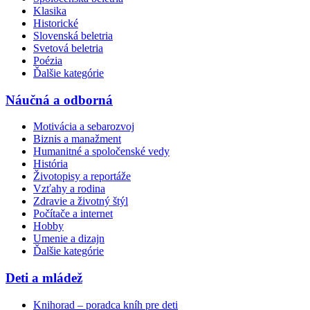
Klasika
Historické
Slovenská beletria
Svetová beletria
Poézia
Ďalšie kategórie
Náučná a odborná
Motivácia a sebarozvoj
Biznis a manažment
Humanitné a spoločenské vedy
História
Životopisy a reportáže
Vzťahy a rodina
Zdravie a životný štýl
Počítače a internet
Hobby
Umenie a dizajn
Ďalšie kategórie
Deti a mládež
Knihorad – poradca kníh pre deti