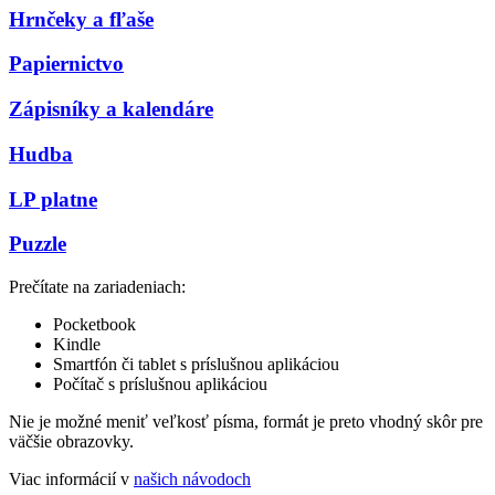
Hrnčeky a fľaše
Papiernictvo
Zápisníky a kalendáre
Hudba
LP platne
Puzzle
Prečítate na zariadeniach:
Pocketbook
Kindle
Smartfón či tablet s príslušnou aplikáciou
Počítač s príslušnou aplikáciou
Nie je možné meniť veľkosť písma, formát je preto vhodný skôr pre
väčšie obrazovky.
Viac informácií v
našich návodoch