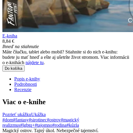
E-kniha
8,84 €
Ihneď na stiahnutie
Máte čítačku, tablet alebo mobil? Stiahnite si do nich e-knihu:
budete ju mať hneď a ešte aj ušetríte život stromom. Viac informácii
o e-knihách
nájdete tu
.
Do košíka
Popis e-knihy
Podrobnosti
Recenzie
Viac o e-knihe
Pozrieť ukážku
Ukážka
#dom
#fantasy
#sirotinec
#ostrov
#magický
realizmus
#lgbtq+
#tajomno
#rodina
#kúzla
Magický ostrov. Tajný úkol. Nebezpečné tajemství.