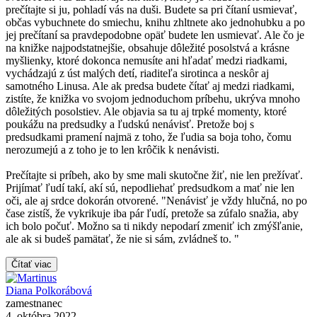
prečítajte si ju, pohladí vás na duši. Budete sa pri čítaní usmievať,
občas vybuchnete do smiechu, knihu zhltnete ako jednohubku a po
jej prečítaní sa pravdepodobne opäť budete len usmievať. Ale čo je
na knižke najpodstatnejšie, obsahuje dôležité posolstvá a krásne
myšlienky, ktoré dokonca nemusíte ani hľadať medzi riadkami,
vychádzajú z úst malých detí, riaditeľa sirotinca a neskôr aj
samotného Linusa. Ale ak predsa budete čítať aj medzi riadkami,
zistíte, že knižka vo svojom jednoduchom príbehu, ukrýva mnoho
dôležitých posolstiev. Ale objavia sa tu aj trpké momenty, ktoré
poukážu na predsudky a ľudskú nenávisť. Pretože boj s
predsudkami pramení najmä z toho, že ľudia sa boja toho, čomu
nerozumejú a z toho je to len krôčik k nenávisti.
Prečítajte si príbeh, ako by sme mali skutočne žiť, nie len prežívať.
Prijímať ľudí takí, akí sú, nepodliehať predsudkom a mať nie len
oči, ale aj srdce dokorán otvorené. "Nenávisť je vždy hlučná, no po
čase zistíš, že vykrikuje iba pár ľudí, pretože sa zúfalo snažia, aby
ich bolo počuť. Možno sa ti nikdy nepodarí zmeniť ich zmýšľanie,
ale ak si budeš pamätať, že nie si sám, zvládneš to. "
Čítať viac
Diana Polkorábová
zamestnanec
4. októbra 2022