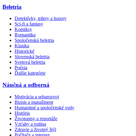
Beletria
Detektívky, trilery a horory
Sci-fi a fantasy
Komiksy
Romantika
Spoločenská beletria
Klasika
Historické
Slovenská beletria
Svetová beletria
Poézia
Ďalšie kategórie
Náučná a odborná
Motivácia a sebarozvoj
Biznis a manažment
Humanitné a spoločenské vedy
História
Životopisy a reportáže
Vzťahy a rodina
Zdravie a životný štýl
Počítače a internet