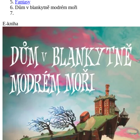
Fantasy
Dům v blankytně modrém moři
E-kniha