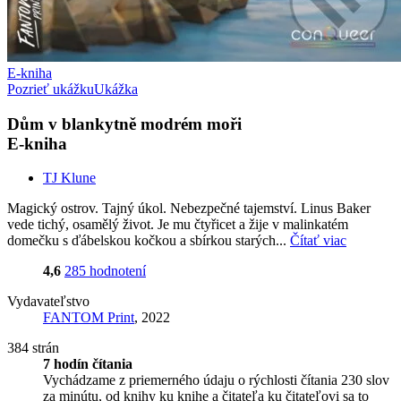
E-kniha
Pozrieť ukážku
Ukážka
Dům v blankytně modrém moři
E-kniha
TJ Klune
Magický ostrov. Tajný úkol. Nebezpečné tajemství. Linus Baker
vede tichý, osamělý život. Je mu čtyřicet a žije v malinkatém
domečku s ďábelskou kočkou a sbírkou starých...
Čítať viac
4,6
285 hodnotení
Vydavateľstvo
FANTOM Print
, 2022
384 strán
7 hodín čítania
Vychádzame z priemerného údaju o rýchlosti čítania 230 slov
za minútu, od knihy ku knihe a čitateľa ku čitateľovi sa to