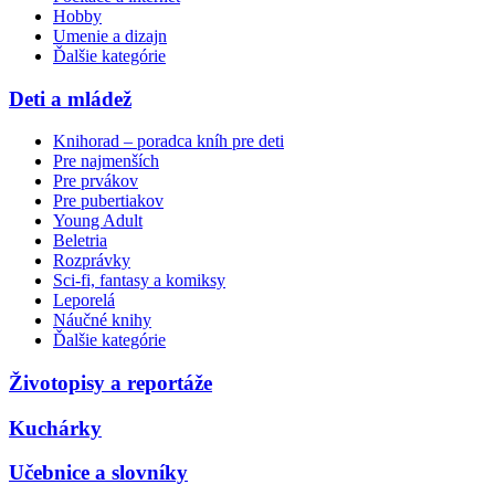
Hobby
Umenie a dizajn
Ďalšie kategórie
Deti a mládež
Knihorad – poradca kníh pre deti
Pre najmenších
Pre prvákov
Pre pubertiakov
Young Adult
Beletria
Rozprávky
Sci-fi, fantasy a komiksy
Leporelá
Náučné knihy
Ďalšie kategórie
Životopisy a reportáže
Kuchárky
Učebnice a slovníky