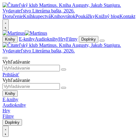
Doručenie
Kníhkupectvá
Knihovrátok
Poukážky
Knižný blog
Kontakt
E-knihy
Audioknihy
Hry
Filmy
Knihy
Doplnky
Vyhľadávanie
Prihlásiť
Vyhľadávanie
Knihy
E-knihy
Audioknihy
Hry
Filmy
Doplnky