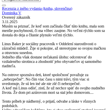
Recenzia z iného vydania (kniha, slovenčina)
Dominika V
Overený zákazník
3.11.2025
Musím sa priznať, že keď som začínala čítať túto knihu, mala som
menšie pochybnosti, či ma vôbec zaujme. No veľmi rýchlo som sa
dostala do deja a čítanie plynulo veľmi rýchlo.
Linus Baker je sociálny pracovník v Oddelení starostlivosti o
zázračnú mládež. Žije si pokojne, až stereotypne so svojou mačkou
a otravnou susedou.
Jedného dňa však dostane nečakanú úlohu: odcestovať do
vzdialeného sirotinca a zhodnotiť jeho obyvateľov aj samotného
riaditeľa.
Na ostrove spoznáva deti, ktoré spoločnosť považuje za
„nebezpečné“. No čím viac času s nimi trávi, tým viac si
uvedomuje, že sú len iné ale nie zlé či nebezpečné.
A keď má Linus odísť, zistí, že už nechce späť do svojho nudného
života. Že dom pri azúrovom mori sa stal jeho domovom....
Tento príbeh je nádherný, o prijatí, odvahe a láske v rôznych
podobách.