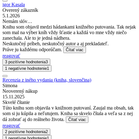
igor Kasala
Overený zákazník
5.1.2026
Nemám slóv…
Knihu som objavil medzi hádankami knižného putovania. Tak nejak
som mal na výber kníh vždy šťastie a každá vo mne vždy niečo
zanechala. Ale to je jedná nádhera.
Neskutočný príbeh, neskutočný autor a aj prekladateľ.
Práve ju každému odporúčam.
Čítať viac
reagovať
3 pozitívne hodnotenia
3
1 negatívne hodnotenie
1
Recenzia z iného vydania (kniha, slovenčina)
Simona
Neoverený nákup
15.11.2025
Skvelé čítanie
Túto knihu som objavila v knižnom putovaní. Zaujal ma obsah, tak
som si ju kúpila a neľutujem. Kniha sa skvelo čítala a veľa sa z nej
dá zobrať aj do reálneho života.
Čítať viac
reagovať
2 pozitívne hodnotenia
2
1 negatívne hodnotenie
1