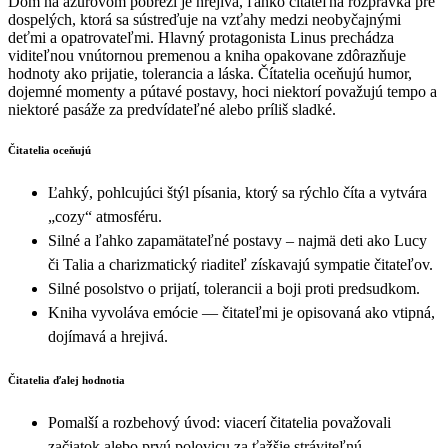
Dom na azúrovom pobreží je hrejivá, ľahko čitateľná rozprávka pre
dospelých, ktorá sa sústreďuje na vzťahy medzi neobyčajnými
deťmi a opatrovateľmi. Hlavný protagonista Linus prechádza
viditeľnou vnútornou premenou a kniha opakovane zdôrazňuje
hodnoty ako prijatie, tolerancia a láska. Čítatelia oceňujú humor,
dojemné momenty a pútavé postavy, hoci niektorí považujú tempo a
niektoré pasáže za predvídateľné alebo príliš sladké.
Čitatelia oceňujú
Ľahký, pohlcujúci štýl písania, ktorý sa rýchlo číta a vytvára
„cozy“ atmosféru.
Silné a ľahko zapamätateľné postavy – najmä deti ako Lucy
či Talia a charizmatický riaditeľ získavajú sympatie čitateľov.
Silné posolstvo o prijatí, tolerancii a boji proti predsudkom.
Kniha vyvoláva emócie — čitateľmi je opisovaná ako vtipná,
dojímavá a hrejivá.
Čitatelia ďalej hodnotia
Pomalší a rozbehový úvod: viacerí čitatelia považovali
začiatok alebo prvú polovicu za ťažšie stráviteľnú.