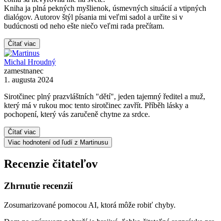
Kniha ja plná pekných myšlienok, úsmevných situácií a vtipných
dialógov. Autorov štýl písania mi veľmi sadol a určite si v
budúcnosti od neho ešte niečo veľmi rada prečítam.
Čítať viac
Michal Hroudný
zamestnanec
1. augusta 2024
Sirotčinec plný prazvláštních "dětí", jeden tajemný ředitel a muž,
který má v rukou moc tento sirotčinec zavřít. Příběh lásky a
pochopení, který vás zaručeně chytne za srdce.
Čítať viac
Viac hodnotení od ľudí z Martinusu
Recenzie čitateľov
Zhrnutie recenzií
Zosumarizované pomocou AI, ktorá môže robiť chyby.