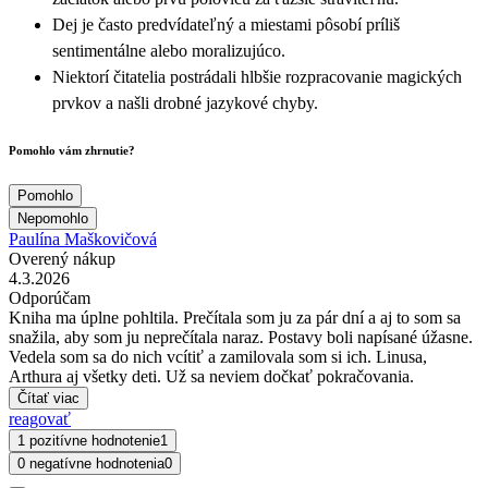
Dej je často predvídateľný a miestami pôsobí príliš
sentimentálne alebo moralizujúco.
Niektorí čitatelia postrádali hlbšie rozpracovanie magických
prvkov a našli drobné jazykové chyby.
Pomohlo vám zhrnutie?
Pomohlo
Nepomohlo
Paulína Maškovičová
Overený nákup
4.3.2026
Odporúčam
Kniha ma úplne pohltila. Prečítala som ju za pár dní a aj to som sa
snažila, aby som ju neprečítala naraz. Postavy boli napísané úžasne.
Vedela som sa do nich vcítiť a zamilovala som si ich. Linusa,
Arthura aj všetky deti. Už sa neviem dočkať pokračovania.
Čítať viac
reagovať
1 pozitívne hodnotenie
1
0 negatívne hodnotenia
0