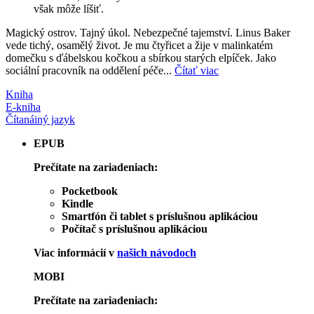
však môže líšiť.
Magický ostrov. Tajný úkol. Nebezpečné tajemství. Linus Baker
vede tichý, osamělý život. Je mu čtyřicet a žije v malinkatém
domečku s ďábelskou kočkou a sbírkou starých elpíček. Jako
sociální pracovník na oddělení péče...
Čítať viac
Kniha
E-kniha
Čítaná
iný jazyk
EPUB
Prečítate na zariadeniach:
Pocketbook
Kindle
Smartfón či tablet s príslušnou aplikáciou
Počítač s príslušnou aplikáciou
Viac informácií v
našich návodoch
MOBI
Prečítate na zariadeniach: