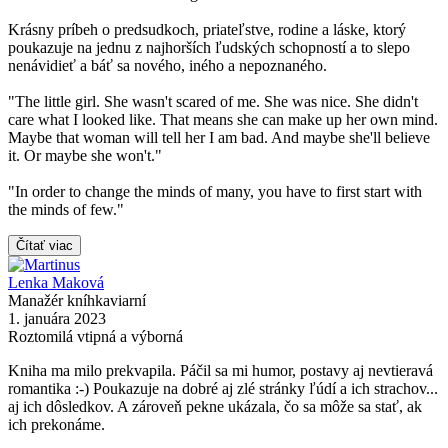
Krásny príbeh o predsudkoch, priateľstve, rodine a láske, ktorý
poukazuje na jednu z najhorších ľudských schopností a to slepo
nenávidieť a báť sa nového, iného a nepoznaného.
"The little girl. She wasn't scared of me. She was nice. She didn't
care what I looked like. That means she can make up her own mind.
Maybe that woman will tell her I am bad. And maybe she'll believe
it. Or maybe she won't."
"In order to change the minds of many, you have to first start with
the minds of few."
Čítať viac
Lenka Maková
Manažér kníhkaviarní
1. januára 2023
Roztomilá vtipná a výborná
Kniha ma milo prekvapila. Páčil sa mi humor, postavy aj nevtieravá
romantika :-) Poukazuje na dobré aj zlé stránky ľúdí a ich strachov...
aj ich dôsledkov. A zároveň pekne ukázala, čo sa môže sa stať, ak
ich prekonáme.