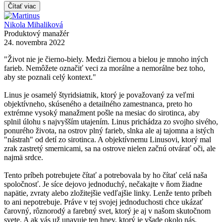
Čítať viac
Nikola Mihaliková
Produktový manažér
24. novembra 2022
"Život nie je čierno-biely. Medzi čiernou a bielou je mnoho iných
farieb. Nemôžete označiť veci za morálne a nemorálne bez toho,
aby ste poznali celý kontext."
Linus je osamelý štyridsiatnik, ktorý je považovaný za veľmi
objektívneho, skúseného a detailného zamestnanca, preto ho
extrémne vysoký manažment pošle na mesiac do sirotinca, aby
splnil úlohu s najvyšším utajením. Linus prichádza zo svojho sivého,
ponurého života, na ostrov plný farieb, slnka ale aj tajomna a istých
"nástrah" od detí zo sirotinca. A objektívnemu Linusovi, ktorý mal
zrak zastretý smernicami, sa na ostrove nielen začnú otvárať oči, ale
najmä srdce.
Tento príbeh potrebujete čítať a potrebovala by ho čítať celá naša
spoločnosť. Je síce dejovo jednoduchý, nečakajte v ňom žiadne
napätie, zvraty alebo zložitejšie vedľajšie linky. Lenže tento príbeh
to ani nepotrebuje. Práve v tej svojej jednoduchosti chce ukázať
čarovný, rôznorodý a farebný svet, ktorý je aj v našom skutočnom
svete. A ak vás už unavuje ten hnev, ktorý je všade okolo nás,