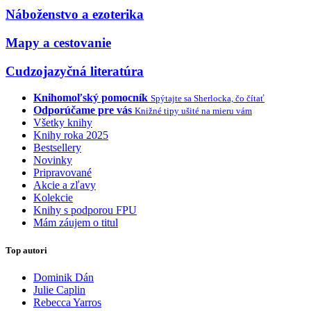
Náboženstvo a ezoterika
Mapy a cestovanie
Cudzojazyčná literatúra
Knihomoľský pomocník
Spýtajte sa Sherlocka, čo čítať
Odporúčame pre vás
Knižné tipy ušité na mieru vám
Všetky knihy
Knihy roka 2025
Bestsellery
Novinky
Pripravované
Akcie a zľavy
Kolekcie
Knihy s podporou FPU
Mám záujem o titul
Top autori
Dominik Dán
Julie Caplin
Rebecca Yarros