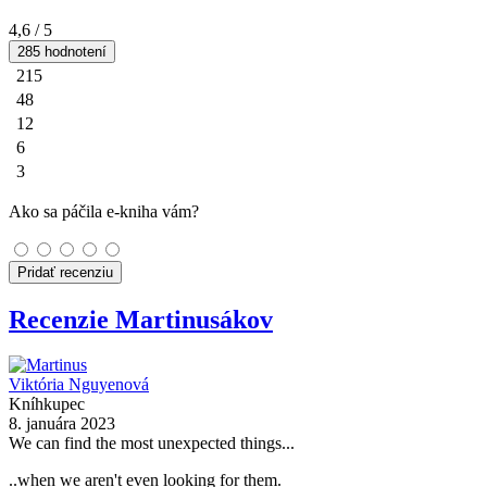
4,6
/ 5
285 hodnotení
215
48
12
6
3
Ako sa páčila e-kniha vám?
Pridať recenziu
Recenzie Martinusákov
Viktória Nguyenová
Kníhkupec
8. januára 2023
We can find the most unexpected things...
..when we aren't even looking for them.