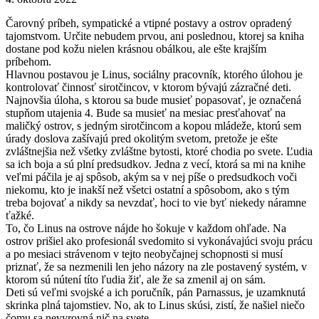
Čarovný príbeh, sympatické a vtipné postavy a ostrov opradený
tajomstvom. Určite nebudem prvou, ani poslednou, ktorej sa kniha
dostane pod kožu nielen krásnou obálkou, ale ešte krajším
príbehom.
Hlavnou postavou je Linus, sociálny pracovník, ktorého úlohou je
kontrolovať činnosť sirotčincov, v ktorom bývajú zázračné deti.
Najnovšia úloha, s ktorou sa bude musieť popasovať, je označená
stupňom utajenia 4. Bude sa musieť na mesiac presťahovať na
maličký ostrov, s jedným sirotčincom a kopou mládeže, ktorú sem
úrady doslova zašívajú pred okolitým svetom, pretože je ešte
zvláštnejšia než všetky zvláštne bytosti, ktoré chodia po svete. Ľudia
sa ich boja a sú plní predsudkov. Jedna z vecí, ktorá sa mi na knihe
veľmi páčila je aj spôsob, akým sa v nej píše o predsudkoch voči
niekomu, kto je inakší než všetci ostatní a spôsobom, ako s tým
treba bojovať a nikdy sa nevzdať, hoci to vie byť niekedy náramne
ťažké.
To, čo Linus na ostrove nájde ho šokuje v každom ohľade. Na
ostrov prišiel ako profesionál svedomito si vykonávajúci svoju prácu
a po mesiaci strávenom v tejto neobyčajnej schopnosti si musí
priznať, že sa nezmenili len jeho názory na zle postavený systém, v
ktorom sú nútení títo ľudia žiť, ale že sa zmenil aj on sám.
Deti sú veľmi svojské a ich poručník, pán Parnassus, je uzamknutá
skrinka plná tajomstiev. No, ak to Linus skúsi, zistí, že našiel niečo
čomu sa nevyrovná nič na svete.