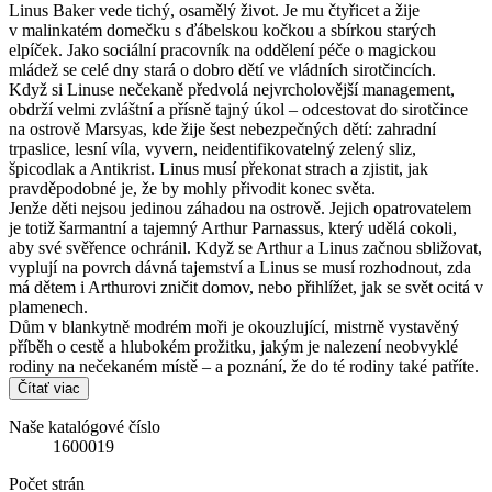
Linus Baker vede tichý, osamělý život. Je mu čtyřicet a žije
v malinkatém domečku s ďábelskou kočkou a sbírkou starých
elpíček. Jako sociální pracovník na oddělení péče o magickou
mládež se celé dny stará o dobro dětí ve vládních sirotčincích.
Když si Linuse nečekaně předvolá nejvrcholovější management,
obdrží velmi zvláštní a přísně tajný úkol – odcestovat do sirotčince
na ostrově Marsyas, kde žije šest nebezpečných dětí: zahradní
trpaslice, lesní víla, vyvern, neidentifikovatelný zelený sliz,
špicodlak a Antikrist. Linus musí překonat strach a zjistit, jak
pravděpodobné je, že by mohly přivodit konec světa.
Jenže děti nejsou jedinou záhadou na ostrově. Jejich opatrovatelem
je totiž šarmantní a tajemný Arthur Parnassus, který udělá cokoli,
aby své svěřence ochránil. Když se Arthur a Linus začnou sbližovat,
vyplují na povrch dávná tajemství a Linus se musí rozhodnout, zda
má dětem i Arthurovi zničit domov, nebo přihlížet, jak se svět ocitá v
plamenech.
Dům v blankytně modrém moři je okouzlující, mistrně vystavěný
příběh o cestě a hlubokém prožitku, jakým je nalezení neobvyklé
rodiny na nečekaném místě – a poznání, že do té rodiny také patříte.
Čítať viac
Naše katalógové číslo
1600019
Počet strán