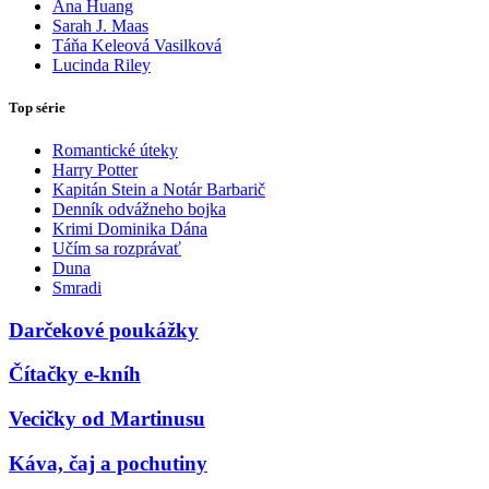
Ana Huang
Sarah J. Maas
Táňa Keleová Vasilková
Lucinda Riley
Top série
Romantické úteky
Harry Potter
Kapitán Stein a Notár Barbarič
Denník odvážneho bojka
Krimi Dominika Dána
Učím sa rozprávať
Duna
Smradi
Darčekové poukážky
Čítačky e-kníh
Vecičky od Martinusu
Káva, čaj a pochutiny