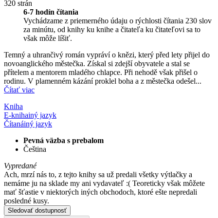
320 strán
6-7 hodín čítania
Vychádzame z priemerného údaju o rýchlosti čítania 230 slov
za minútu, od knihy ku knihe a čitateľa ku čitateľovi sa to
však môže líšiť.
Temný a uhrančivý román vypráví o knězi, který před lety přijel do
novoanglického městečka. Získal si zdejší obyvatele a stal se
přítelem a mentorem mladého chlapce. Při nehodě však přišel o
rodinu. V plamenném kázání proklel boha a z městečka odešel...
Čítať viac
Kniha
E-kniha
iný jazyk
Čítaná
iný jazyk
Pevná väzba s prebalom
Čeština
Vypredané
Ach, mrzí nás to, z tejto knihy sa už predali všetky výtlačky a
nemáme ju na sklade my ani vydavateľ :( Teoreticky však môžete
mať šťastie v niektorých iných obchodoch, ktoré ešte nepredali
posledné kusy.
Sledovať dostupnosť