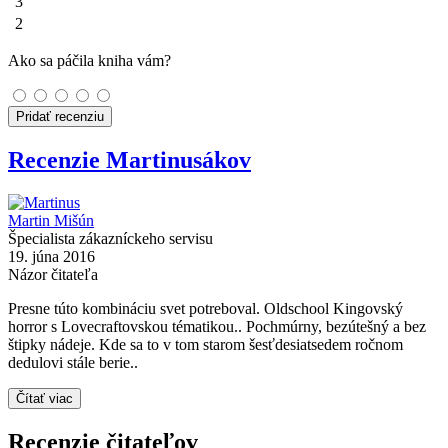
3
2
Ako sa páčila kniha vám?
Pridať recenziu
Recenzie Martinusákov
Martin Mišún
Špecialista zákazníckeho servisu
19. júna 2016
Názor čitateľa
Presne túto kombináciu svet potreboval. Oldschool Kingovský
horror s Lovecraftovskou tématikou.. Pochmúrny, bezútešný a bez
štipky nádeje. Kde sa to v tom starom šesťdesiatsedem ročnom
dedulovi stále berie..
Čítať viac
Recenzie čitateľov