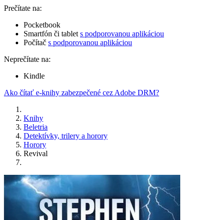
Prečítate na:
Pocketbook
Smartfón či tablet
s podporovanou aplikáciou
Počítač
s podporovanou aplikáciou
Neprečítate na:
Kindle
Ako čítať e-knihy zabezpečené cez Adobe DRM?
Knihy
Beletria
Detektívky, trilery a horory
Horory
Revival