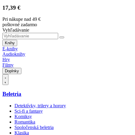
17,39 €
Pri nákupe nad 49 €
poštovné zadarmo
Vyhľadávanie
Knihy
E-knihy
Audioknihy
Hry
Filmy
Doplnky
Beletria
Detektívky, trilery a horory
Sci-fi a fantasy
Komiksy
Romantika
Spoločenská beletria
Klasika