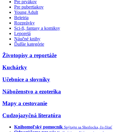
Pre prvákov
Pre pubertiakov
Young Adult
Beletria
Rozprávky
Sci-fi, fantasy a komiksy
Leporelá
Náučné knihy
Ďalšie kategórie
Životopisy a reportáže
Kuchárky
Učebnice a slovníky
Náboženstvo a ezoterika
Mapy a cestovanie
Cudzojazyčná literatúra
Knihomoľský pomocník
Spýtajte sa Sherlocka, čo čítať