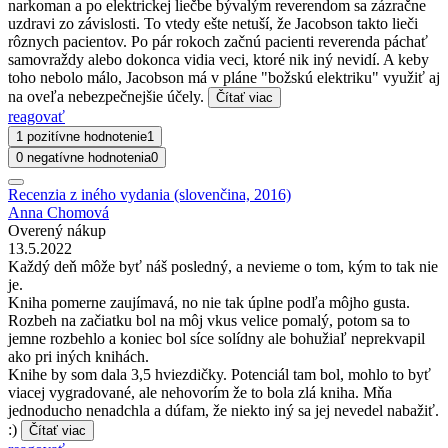
narkoman a po elektrickej liečbe bývalým reverendom sa zázračne
uzdravi zo závislosti. To vtedy ešte netuší, že Jacobson takto lieči
rôznych pacientov. Po pár rokoch začnú pacienti reverenda páchať
samovraždy alebo dokonca vidia veci, ktoré nik iný nevidí. A keby
toho nebolo málo, Jacobson má v pláne "božskú elektriku" využiť aj
na oveľa nebezpečnejšie účely.
Čítať viac
reagovať
1 pozitívne hodnotenie
1
0 negatívne hodnotenia
0
Recenzia z iného vydania (slovenčina, 2016)
Anna Chomová
Overený nákup
13.5.2022
Každý deň môže byť náš posledný, a nevieme o tom, kým to tak nie
je.
Kniha pomerne zaujímavá, no nie tak úplne podľa môjho gusta.
Rozbeh na začiatku bol na môj vkus velice pomalý, potom sa to
jemne rozbehlo a koniec bol síce solídny ale bohužiaľ neprekvapil
ako pri iných knihách.
Knihe by som dala 3,5 hviezdičky. Potenciál tam bol, mohlo to byť
viacej vygradované, ale nehovorím že to bola zlá kniha. Mňa
jednoducho nenadchla a dúfam, že niekto iný sa jej nevedel nabažiť.
:)
Čítať viac