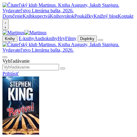
Doručenie
Kníhkupectvá
Knihovrátok
Poukážky
Knižný blog
Kontakt
E-knihy
Audioknihy
Hry
Filmy
Knihy
Doplnky
Vyhľadávanie
Prihlásiť