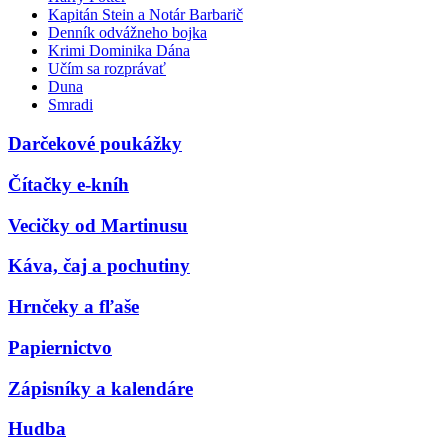
Kapitán Stein a Notár Barbarič
Denník odvážneho bojka
Krimi Dominika Dána
Učím sa rozprávať
Duna
Smradi
Darčekové poukážky
Čítačky e-kníh
Vecičky od Martinusu
Káva, čaj a pochutiny
Hrnčeky a fľaše
Papiernictvo
Zápisníky a kalendáre
Hudba