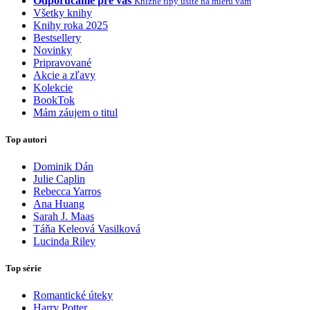
Odporúčame pre vás
Knižné tipy ušité na mieru vám
Všetky knihy
Knihy roka 2025
Bestsellery
Novinky
Pripravované
Akcie a zľavy
Kolekcie
BookTok
Mám záujem o titul
Top autori
Dominik Dán
Julie Caplin
Rebecca Yarros
Ana Huang
Sarah J. Maas
Táňa Keleová Vasilková
Lucinda Riley
Top série
Romantické úteky
Harry Potter