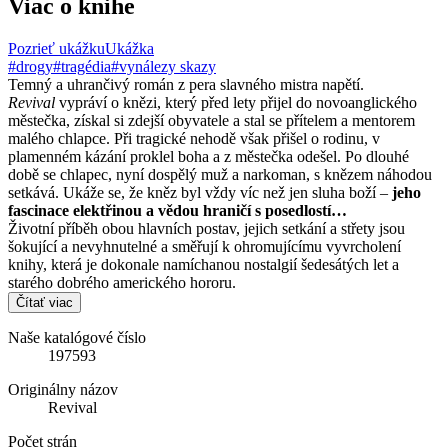
Viac o knihe
Pozrieť ukážku
Ukážka
#drogy
#tragédia
#vynálezy skazy
Temný a uhrančivý román z pera slavného mistra napětí.
Revival
vypráví o knězi, který před lety přijel do novoanglického
městečka, získal si zdejší obyvatele a stal se přítelem a mentorem
malého chlapce. Při tragické nehodě však přišel o rodinu, v
plamenném kázání proklel boha a z městečka odešel. Po dlouhé
době se chlapec, nyní dospělý muž a narkoman, s knězem náhodou
setkává. Ukáže se, že kněz byl vždy víc než jen sluha boží –
jeho
fascinace elektřinou a vědou hraničí s posedlostí…
Životní příběh obou hlavních postav, jejich setkání a střety jsou
šokující a nevyhnutelné a směřují k ohromujícímu vyvrcholení
knihy, která je dokonale namíchanou nostalgií šedesátých let a
starého dobrého amerického hororu.
Čítať viac
Naše katalógové číslo
197593
Originálny názov
Revival
Počet strán