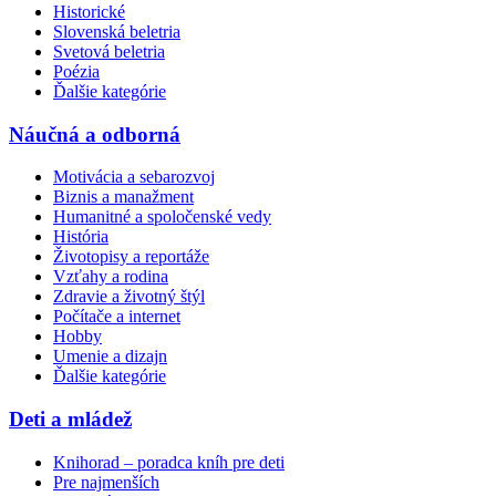
Historické
Slovenská beletria
Svetová beletria
Poézia
Ďalšie kategórie
Náučná a odborná
Motivácia a sebarozvoj
Biznis a manažment
Humanitné a spoločenské vedy
História
Životopisy a reportáže
Vzťahy a rodina
Zdravie a životný štýl
Počítače a internet
Hobby
Umenie a dizajn
Ďalšie kategórie
Deti a mládež
Knihorad – poradca kníh pre deti
Pre najmenších