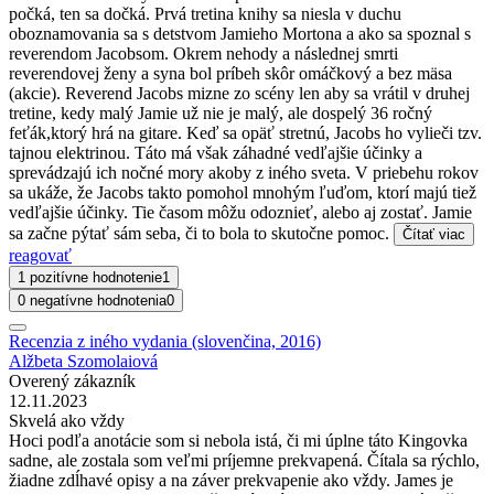
počká, ten sa dočká. Prvá tretina knihy sa niesla v duchu
oboznamovania sa s detstvom Jamieho Mortona a ako sa spoznal s
reverendom Jacobsom. Okrem nehody a následnej smrti
reverendovej ženy a syna bol príbeh skôr omáčkový a bez mäsa
(akcie). Reverend Jacobs mizne zo scény len aby sa vrátil v druhej
tretine, kedy malý Jamie už nie je malý, ale dospelý 36 ročný
feťák,ktorý hrá na gitare. Keď sa opäť stretnú, Jacobs ho vylieči tzv.
tajnou elektrinou. Táto má však záhadné vedľajšie účinky a
sprevádzajú ich nočné mory akoby z iného sveta. V priebehu rokov
sa ukáže, že Jacobs takto pomohol mnohým ľuďom, ktorí majú tiež
vedľajšie účinky. Tie časom môžu odoznieť, alebo aj zostať. Jamie
sa začne pýtať sám seba, či to bola to skutočne pomoc.
Čítať viac
reagovať
1 pozitívne hodnotenie
1
0 negatívne hodnotenia
0
Recenzia z iného vydania (slovenčina, 2016)
Alžbeta Szomolaiová
Overený zákazník
12.11.2023
Skvelá ako vždy
Hoci podľa anotácie som si nebola istá, či mi úplne táto Kingovka
sadne, ale zostala som veľmi príjemne prekvapená. Čítala sa rýchlo,
žiadne zdĺhavé opisy a na záver prekvapenie ako vždy. James je