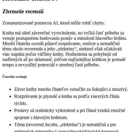
Zhrnutie recenzií
Zosumarizované pomocou AI, ktorá môže robiť chyby.
Kniha má silné záverečné vyvrcholenie, no veľká časť príbehu sa
venuje postupnému budovaniu postáv a minulosti hlavného hrdinu.
Mnohí čitatelia ocenili pútavé rozprávanie, emócie a netradičnú
tému okolo reverenda a jeho „elektriny“, niektorí však očakávali
viac napätia počas väčšiny knihy. Hodnotenia sa pohybujú od
nadšených až po sklamané, pričom najčastejšou kritikou je pomalé
tempo a nevyužitý potenciál v strednej časti príbehu.
Čitatelia oceňujú
Záver knihy mnoho čitateľov označilo za šokujúci a mrazivý.
Rozprávanie je plynulé a kniha sa podľa viacerých čítala
rýchlo.
Postavy sú realisticky vykreslené a pri čítaní vzniká emočné
spojenie s hlavným hrdinom.
Téma (reverend Jacobs, „elektrina“) je netradičná a pre
niektorých pripomína Lovecraftovské/klasické hororové