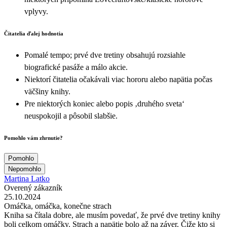
vplyvy.
Čitatelia ďalej hodnotia
Pomalé tempo; prvé dve tretiny obsahujú rozsiahle
biografické pasáže a málo akcie.
Niektorí čitatelia očakávali viac hororu alebo napätia počas
väčšiny knihy.
Pre niektorých koniec alebo popis ‚druhého sveta‘
neuspokojil a pôsobil slabšie.
Pomohlo vám zhrnutie?
Pomohlo
Nepomohlo
Martina Latko
Overený zákazník
25.10.2024
Omáčka, omáčka, konečne strach
Kniha sa čítala dobre, ale musím povedať, že prvé dve tretiny knihy
boli celkom omáčky. Strach a napätie bolo až na záver. Čiže kto si