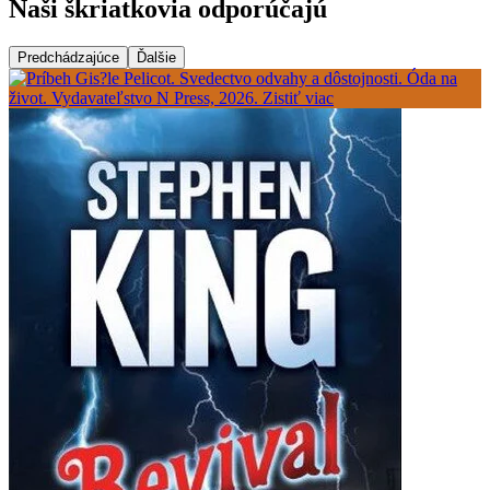
Naši škriatkovia odporúčajú
Predchádzajúce
Ďalšie