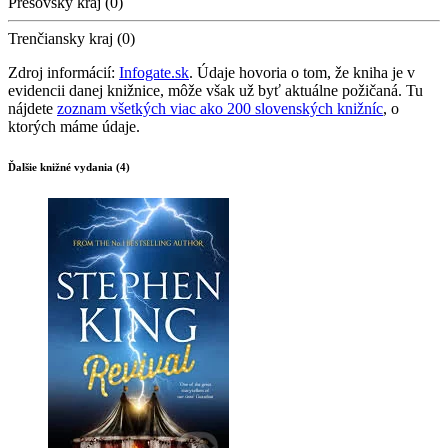
Prešovský kraj (0)
Trenčiansky kraj (0)
Zdroj informácií:
Infogate.sk
. Údaje hovoria o tom, že kniha je v
evidencii danej knižnice, môže však už byť aktuálne požičaná. Tu
nájdete
zoznam všetkých viac ako 200 slovenských knižníc
, o
ktorých máme údaje.
Ďalšie knižné vydania (4)