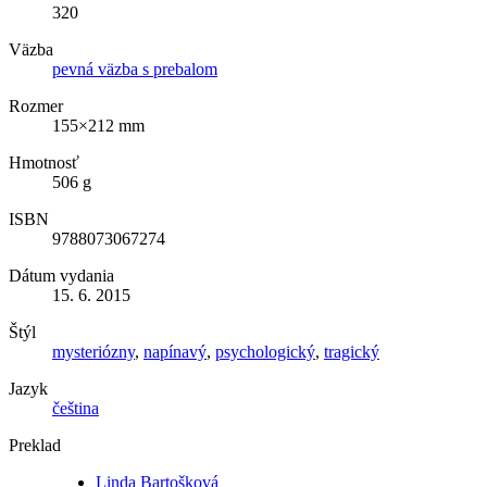
320
Väzba
pevná väzba s prebalom
Rozmer
155×212 mm
Hmotnosť
506 g
ISBN
9788073067274
Dátum vydania
15. 6. 2015
Štýl
mysteriózny
,
napínavý
,
psychologický
,
tragický
Jazyk
čeština
Preklad
Linda Bartošková