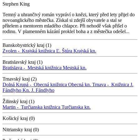
Stephen King
Temný a uhrančivý román vypráví o knězi, který před lety přijel do
novoanglického městečka. Získal si zdejší obyvatele a stal se
přítelem a mentorem mladého chlapce. Při nehodě však přišel o
rodinu. V plamenném kázání proklel boha a z městečka odešel...
Banskobystrický kraj (1)
Zvolen -
Krajská knižnica Ľ. Štúra
Krajská kn.
Bratislavský kraj (1)
Bratislava -
Mestská knižnica
Mestská kn.
Trnavský kraj (2)
Dolná Krupá -
Obecná knižnica
Obecná kn.
Trnava -
Knižnica J.
Fándlyho
Kn. J. Fándlyho
Žilinský kraj (1)
Martin -
Turčianska knižnica
Turčianska kn.
Košický kraj (0)
Nitriansky kraj (0)