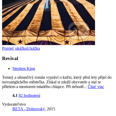
Pozrieť ukážku
Ukážka
Revival
Stephen King
Temný a uhrančivý román vypráví o knězi, který před lety přijel do
novoanglického městečka. Získal si zdejší obyvatele a stal se
přítelem a mentorem mladého chlapce. Při nehodě...
Čítať viac
4,1
82 hodnotení
Vydavateľstvo
BETA - Dobrovský
, 2015