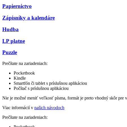
Papiernictvo
Zápisníky a kalendáre
Hudba
LP platne
Puzzle
Prečítate na zariadeniach:
Pocketbook
Kindle
Smartfón či tablet s príslušnou aplikáciou
Počítač s príslušnou aplikáciou
Nie je možné meniť veľkosť písma, formát je preto vhodný skôr pre 
Viac informácií v
našich návodoch
Prečítate na zariadeniach:
Pocketbook