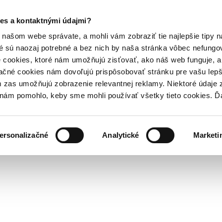
es a kontaktnými údajmi?
našom webe správate, a mohli vám zobraziť tie najlepšie tipy n
é sú naozaj potrebné a bez nich by naša stránka vôbec nefung
 cookies, ktoré nám umožňujú zisťovať, ako náš web funguje, a 
ačné cookies nám dovoľujú prispôsobovať stránku pre vašu lepši
zas umožňujú zobrazenie relevantnej reklamy. Niektoré údaje z
y nám pomohlo, keby sme mohli používať všetky tieto cookies. 
ersonalizačné
Analytické
Marketi