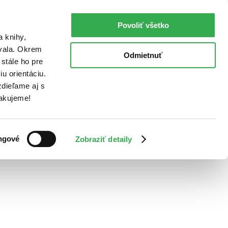
Povoliť všetko
a knihy,
ovala. Okrem
Odmietnuť
stále ho pre
u orientáciu.
dieľame aj s
Ďakujeme!
ngové
Zobraziť detaily