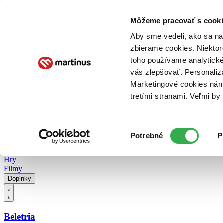
Doručenie
Kníhkupectvá
Knihovrátok
Poukážky
Knižný blog
Kontakt
Môžeme pracovať s cooki
Aby sme vedeli, ako sa na 
zbierame cookies. Niektor
E-knihy
Audioknihy
Hry
Filmy
Knihy
Doplnky
toho používame analytické
vás zlepšovať. Personaliz
Vyhľadávanie
Marketingové cookies nám 
tretími stranami. Veľmi b
Prihlásiť
Vyhľadávanie
Výber
Knihy
Potrebné
P
súhlasu
E-knihy
Audioknihy
Hry
Filmy
Doplnky
Beletria