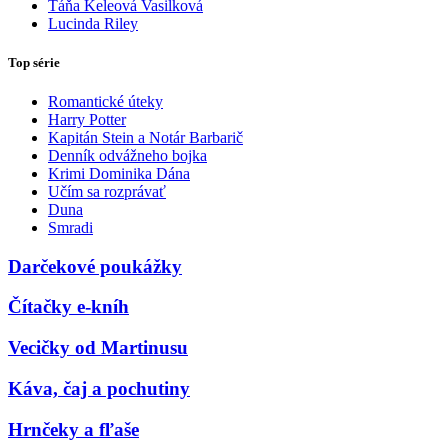
Táňa Keleová Vasilková
Lucinda Riley
Top série
Romantické úteky
Harry Potter
Kapitán Stein a Notár Barbarič
Denník odvážneho bojka
Krimi Dominika Dána
Učím sa rozprávať
Duna
Smradi
Darčekové poukážky
Čítačky e-kníh
Vecičky od Martinusu
Káva, čaj a pochutiny
Hrnčeky a fľaše