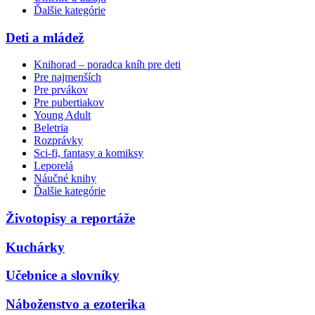
Ďalšie kategórie
Deti a mládež
Knihorad – poradca kníh pre deti
Pre najmenších
Pre prvákov
Pre pubertiakov
Young Adult
Beletria
Rozprávky
Sci-fi, fantasy a komiksy
Leporelá
Náučné knihy
Ďalšie kategórie
Životopisy a reportáže
Kuchárky
Učebnice a slovníky
Náboženstvo a ezoterika