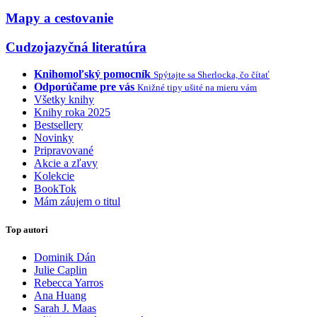
Mapy a cestovanie
Cudzojazyčná literatúra
Knihomoľský pomocník
Spýtajte sa Sherlocka, čo čítať
Odporúčame pre vás
Knižné tipy ušité na mieru vám
Všetky knihy
Knihy roka 2025
Bestsellery
Novinky
Pripravované
Akcie a zľavy
Kolekcie
BookTok
Mám záujem o titul
Top autori
Dominik Dán
Julie Caplin
Rebecca Yarros
Ana Huang
Sarah J. Maas