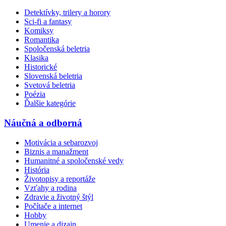
Detektívky, trilery a horory
Sci-fi a fantasy
Komiksy
Romantika
Spoločenská beletria
Klasika
Historické
Slovenská beletria
Svetová beletria
Poézia
Ďalšie kategórie
Náučná a odborná
Motivácia a sebarozvoj
Biznis a manažment
Humanitné a spoločenské vedy
História
Životopisy a reportáže
Vzťahy a rodina
Zdravie a životný štýl
Počítače a internet
Hobby
Umenie a dizajn