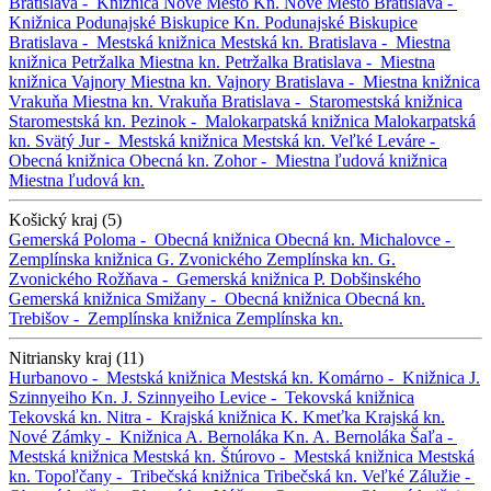
Bratislava -
Knižnica Nové Mesto
Kn. Nové Mesto
Bratislava -
Knižnica Podunajské Biskupice
Kn. Podunajské Biskupice
Bratislava -
Mestská knižnica
Mestská kn.
Bratislava -
Miestna
knižnica Petržalka
Miestna kn. Petržalka
Bratislava -
Miestna
knižnica Vajnory
Miestna kn. Vajnory
Bratislava -
Miestna knižnica
Vrakuňa
Miestna kn. Vrakuňa
Bratislava -
Staromestská knižnica
Staromestská kn.
Pezinok -
Malokarpatská knižnica
Malokarpatská
kn.
Svätý Jur -
Mestská knižnica
Mestská kn.
Veľké Leváre -
Obecná knižnica
Obecná kn.
Zohor -
Miestna ľudová knižnica
Miestna ľudová kn.
Košický kraj (5)
Gemerská Poloma -
Obecná knižnica
Obecná kn.
Michalovce -
Zemplínska knižnica G. Zvonického
Zemplínska kn. G.
Zvonického
Rožňava -
Gemerská knižnica P. Dobšinského
Gemerská knižnica
Smižany -
Obecná knižnica
Obecná kn.
Trebišov -
Zemplínska knižnica
Zemplínska kn.
Nitriansky kraj (11)
Hurbanovo -
Mestská knižnica
Mestská kn.
Komárno -
Knižnica J.
Szinnyeiho
Kn. J. Szinnyeiho
Levice -
Tekovská knižnica
Tekovská kn.
Nitra -
Krajská knižnica K. Kmeťka
Krajská kn.
Nové Zámky -
Knižnica A. Bernoláka
Kn. A. Bernoláka
Šaľa -
Mestská knižnica
Mestská kn.
Štúrovo -
Mestská knižnica
Mestská
kn.
Topoľčany -
Tribečská knižnica
Tribečská kn.
Veľké Zálužie -