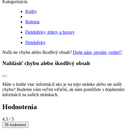
Kategorizácia
Knihy
Beletria
Detektívky, trilery a horory
Detektívky
Našli ste chybu alebo škodlivý obsah?
Dajte nám, prosím, vedieť!
Nahlásiť chybu alebo škodlivý obsah
Máte o knihe viac informácií ako je na tejto stránke alebo ste našli
chybu? Budeme vám veľmi vďační, ak nám pomôžete s doplnením
informácií na našich stránkach.
Hodnotenia
4,5
/ 5
35 hodnotení