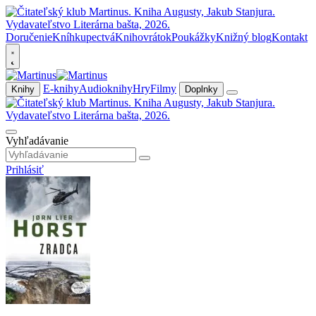
Doručenie
Kníhkupectvá
Knihovrátok
Poukážky
Knižný blog
Kontakt
E-knihy
Audioknihy
Hry
Filmy
Knihy
Doplnky
Vyhľadávanie
Prihlásiť