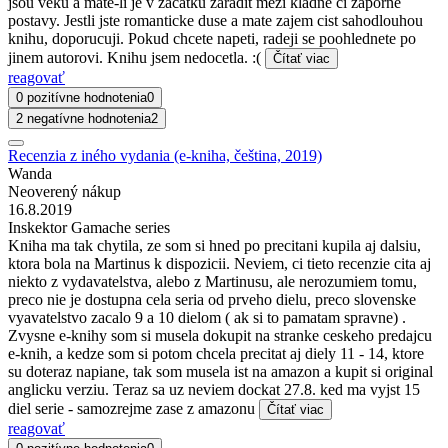
jsou veku a mate-li je v zacatku zaradit mezi kladne ci zaporne
postavy. Jestli jste romanticke duse a mate zajem cist sahodlouhou
knihu, doporucuji. Pokud chcete napeti, radeji se poohlednete po
jinem autorovi. Knihu jsem nedocetla. :(
Čítať viac
reagovať
0 pozitívne hodnotenia
0
2 negatívne hodnotenia
2
Recenzia z iného vydania (e-kniha, čeština, 2019)
Wanda
Neoverený nákup
16.8.2019
Inskektor Gamache series
Kniha ma tak chytila, ze som si hned po precitani kupila aj dalsiu,
ktora bola na Martinus k dispozicii. Neviem, ci tieto recenzie cita aj
niekto z vydavatelstva, alebo z Martinusu, ale nerozumiem tomu,
preco nie je dostupna cela seria od prveho dielu, preco slovenske
vyavatelstvo zacalo 9 a 10 dielom ( ak si to pamatam spravne) .
Zvysne e-knihy som si musela dokupit na stranke ceskeho predajcu
e-knih, a kedze som si potom chcela precitat aj diely 11 - 14, ktore
su doteraz napiane, tak som musela ist na amazon a kupit si original
anglicku verziu. Teraz sa uz neviem dockat 27.8. ked ma vyjst 15
diel serie - samozrejme zase z amazonu
Čítať viac
reagovať