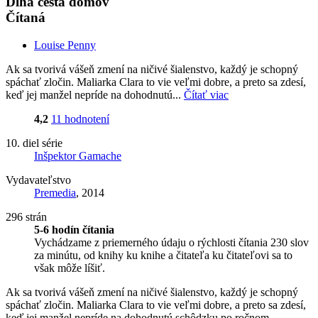
Dlhá cesta domov
Čítaná
Louise Penny
Ak sa tvorivá vášeň zmení na ničivé šialenstvo, každý je schopný
spáchať zločin. Maliarka Clara to vie veľmi dobre, a preto sa zdesí,
keď jej manžel nepríde na dohodnutú...
Čítať viac
4,2
11 hodnotení
10. diel série
Inšpektor Gamache
Vydavateľstvo
Premedia
, 2014
296 strán
5-6 hodín čítania
Vychádzame z priemerného údaju o rýchlosti čítania 230 slov
za minútu, od knihy ku knihe a čitateľa ku čitateľovi sa to
však môže líšiť.
Ak sa tvorivá vášeň zmení na ničivé šialenstvo, každý je schopný
spáchať zločin. Maliarka Clara to vie veľmi dobre, a preto sa zdesí,
keď jej manžel nepríde na dohodnutú schôdzku po ročnom