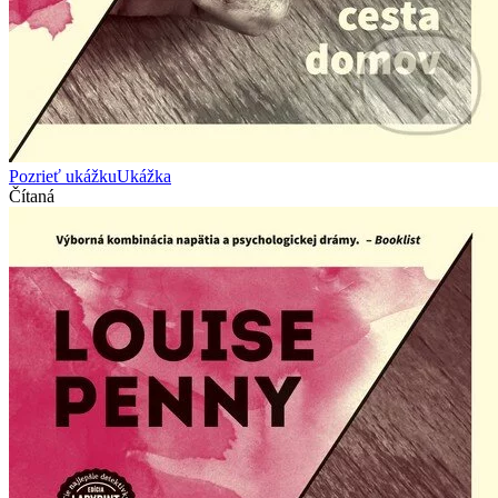
Pozrieť ukážku
Ukážka
Čítaná