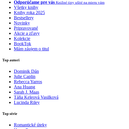
Odporúčame pre vás
Knižné tipy ušité na mieru vám
Všetky knihy
Knihy roka 2025
Bestsellery
Novinky
Pripravované
Akcie a zľavy
Kolekcie
BookTok
Mám záujem o titul
Top autori
Dominik Dán
Julie Caplin
Rebecca Yarros
Ana Huang
Sarah J. Maas
Táňa Keleová Vasilková
Lucinda Riley
Top série
Romantické úteky