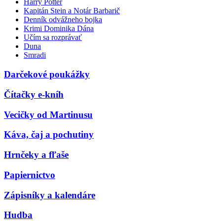
Harry Potter
Kapitán Stein a Notár Barbarič
Denník odvážneho bojka
Krimi Dominika Dána
Učím sa rozprávať
Duna
Smradi
Darčekové poukážky
Čítačky e-kníh
Vecičky od Martinusu
Káva, čaj a pochutiny
Hrnčeky a fľaše
Papiernictvo
Zápisníky a kalendáre
Hudba