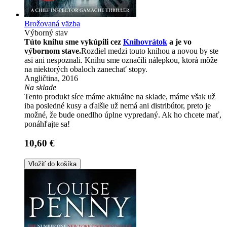
Brožovaná väzba
Výborný stav
Túto knihu sme vykúpili cez
Knihovrátok
a je vo
výbornom stave.
Rozdiel medzi touto knihou a novou by ste
asi ani nespoznali. Knihu sme označili nálepkou, ktorá môže
na niektorých obaloch zanechať stopy.
Angličtina, 2016
Na sklade
Tento produkt síce máme aktuálne na sklade, máme však už
iba posledné kusy a ďalšie už nemá ani distribútor, preto je
možné, že bude onedlho úplne vypredaný. Ak ho chcete mať,
ponáhľajte sa!
10,60 €
Vložiť do košíka