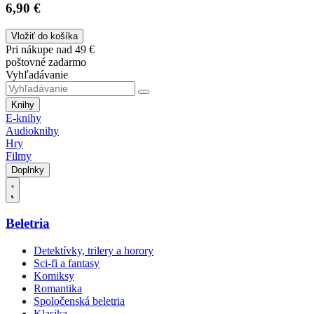
6,90 €
Vložiť do košíka
Pri nákupe nad 49 €
poštovné zadarmo
Vyhľadávanie
Knihy
E-knihy
Audioknihy
Hry
Filmy
Doplnky
Beletria
Detektívky, trilery a horory
Sci-fi a fantasy
Komiksy
Romantika
Spoločenská beletria
Klasika