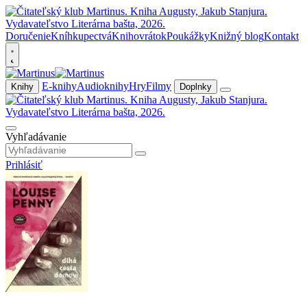
Doručenie
Kníhkupectvá
Knihovrátok
Poukážky
Knižný blog
Kontakt
E-knihy
Audioknihy
Hry
Filmy
Knihy
Doplnky
Vyhľadávanie
Prihlásiť