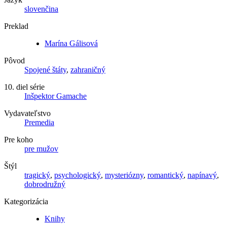
slovenčina
Preklad
Marína Gálisová
Pôvod
Spojené štáty
,
zahraničný
10. diel série
Inšpektor Gamache
Vydavateľstvo
Premedia
Pre koho
pre mužov
Štýl
tragický
,
psychologický
,
mysteriózny
,
romantický
,
napínavý
,
dobrodružný
Kategorizácia
Knihy