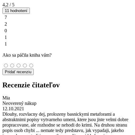
4,2
/ 5
11 hodnotení
7
2
0
1
1
Ako sa páčila kniha vám?
Pridať recenziu
Recenzie čitateľov
Mia
Neoverený nákup
12.10.2021
Dlouhy, rozvlacny dej, prolozeny basnickymi metaforami a
abstraktnimi popisy vytvarneho umeni, ktere jsou jiste velmi dobre
propracovane, ale rozhodne se nehodi do krimi. Na druhou stranu
popis osob chybi ... nemate tedy predstavu, jak vypadaji, jakeho