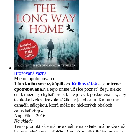
Brožovaná väzba
Mierne opotrebovaná
Túto knihu sme vykúpili cez
Knihovrátok
a je mierne
opotrebovaná.
Na tejto knihe už síce poznať, že ju niekto
čítal, môže jej chýbať prebal, nie je však poškodená tak, aby
to akokoľvek znižovalo zážitok z jej obsahu. Knihu sme
označili nálepkou, ktorá môže na niektorých obaloch
zanechať stopy.
Angličtina, 2016
Na sklade
Tento produkt síce máme aktuálne na sklade, máme však už
iba posledné kusy a ďalšie už nemá ani distribútor, preto je