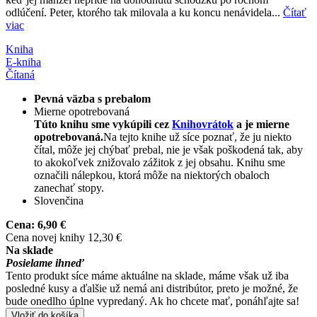
odlúčení. Peter, ktorého tak milovala a ku koncu nenávidela...
Čítať
viac
Kniha
E-kniha
Čítaná
Pevná väzba s prebalom
Mierne opotrebovaná
Túto knihu sme vykúpili cez
Knihovrátok
a je mierne
opotrebovaná.
Na tejto knihe už síce poznať, že ju niekto
čítal, môže jej chýbať prebal, nie je však poškodená tak, aby
to akokoľvek znižovalo zážitok z jej obsahu. Knihu sme
označili nálepkou, ktorá môže na niektorých obaloch
zanechať stopy.
Slovenčina
Cena:
6,90 €
Cena novej knihy 12,30 €
Na sklade
Posielame ihneď
Tento produkt síce máme aktuálne na sklade, máme však už iba
posledné kusy a ďalšie už nemá ani distribútor, preto je možné, že
bude onedlho úplne vypredaný. Ak ho chcete mať, ponáhľajte sa!
Vložiť do košíka