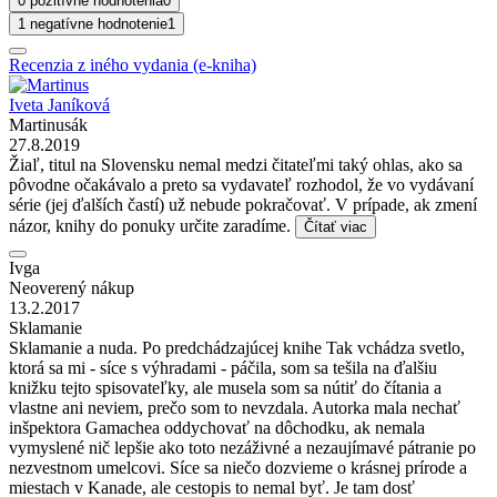
0 pozitívne hodnotenia
0
1 negatívne hodnotenie
1
Recenzia z iného vydania (e-kniha)
Iveta Janíková
Martinusák
27.8.2019
Žiaľ, titul na Slovensku nemal medzi čitateľmi taký ohlas, ako sa
pôvodne očakávalo a preto sa vydavateľ rozhodol, že vo vydávaní
série (jej ďalších častí) už nebude pokračovať. V prípade, ak zmení
názor, knihy do ponuky určite zaradíme.
Čítať viac
Ivga
Neoverený nákup
13.2.2017
Sklamanie
Sklamanie a nuda. Po predchádzajúcej knihe Tak vchádza svetlo,
ktorá sa mi - síce s výhradami - páčila, som sa tešila na ďalšiu
knižku tejto spisovateľky, ale musela som sa nútiť do čítania a
vlastne ani neviem, prečo som to nevzdala. Autorka mala nechať
inšpektora Gamachea oddychovať na dôchodku, ak nemala
vymyslené nič lepšie ako toto nezáživné a nezaujímavé pátranie po
nezvestnom umelcovi. Síce sa niečo dozvieme o krásnej prírode a
miestach v Kanade, ale cestopis to nemal byť. Je tam dosť