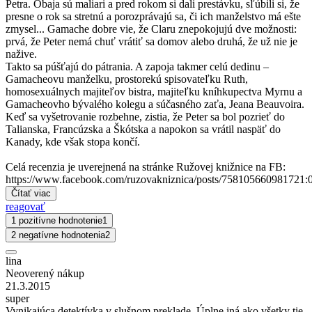
Petra. Obaja sú maliari a pred rokom si dali prestávku, sľúbili si, že
presne o rok sa stretnú a porozprávajú sa, či ich manželstvo má ešte
zmysel... Gamache dobre vie, že Claru znepokojujú dve možnosti:
prvá, že Peter nemá chuť vrátiť sa domov alebo druhá, že už nie je
nažive.
Takto sa púšťajú do pátrania. A zapoja takmer celú dedinu –
Gamacheovu manželku, prostorekú spisovateľku Ruth,
homosexuálnych majiteľov bistra, majiteľku kníhkupectva Myrnu a
Gamacheovho bývalého kolegu a súčasného zaťa, Jeana Beauvoira.
Keď sa vyšetrovanie rozbehne, zistia, že Peter sa bol pozrieť do
Talianska, Francúzska a Škótska a napokon sa vrátil naspäť do
Kanady, kde však stopa končí.
Celá recenzia je uverejnená na stránke Ružovej knižnice na FB:
https://www.facebook.com/ruzovakniznica/posts/758105660981721:
Čítať viac
reagovať
1 pozitívne hodnotenie
1
2 negatívne hodnotenia
2
lina
Neoverený nákup
21.3.2015
super
Vynikajúca detektívka v slušnom preklade. Úplne iná ako všetky tie