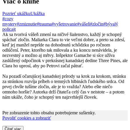
Viac o knihe
Pozrieť ukážku
Ukážka
#cozy
mystery
#zmiznutie
#trauma
#vyšetrovanie
#vášeň
#zločin
#bývalý
policajt
Ak sa tvorivá vášeň zmení na ničivé šialenstvo, každý je schopný
spáchať zločin. Maliarka Clara to vie veľmi dobre, a preto sa zdesí,
keď jej manžel nepríde na dohodnutú schôdzku po ročnom
odlúčení. Peter, ktorého tak milovala a ku koncu nenávidela, je
nezvestný a možno aj mŕtvy. Inšpektor Gamache si síce užíva
zaslúžený odpočinok v prekrásnej kanadskej dedine Three Pines, ale
Clara ho uprosí, aby po Petrovi začal pátrať.
Na pozadí očarujúcej kanadskej prírody sa krok za krokom, stránku
za stránkou rozvíja príbeh o temných hlbinách ľudského srdca. Od
prvej chvíle tušíme zločin, ale je to vražda? Alebo ešte niečo
omnoho horšie? Autorka drží čitateľa celý čas v neistote – a potom
nám ukáže, čoho je schopný ten najzvrhlejší človek.
Pre zobrazenie tohto obsahu potrebujeme sušienky.
Povoliť cookies a zobraziť
Čítať viac