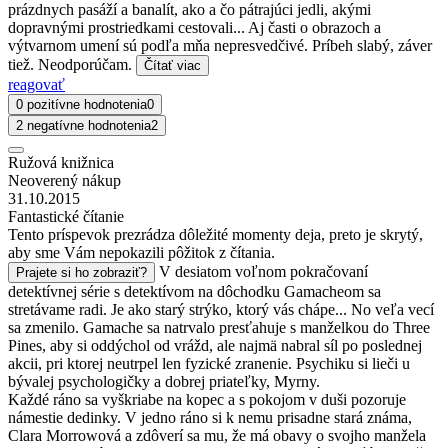
prázdnych pasáží a banalít, ako a čo pátrajúci jedli, akými
dopravnými prostriedkami cestovali... Aj časti o obrazoch a
výtvarnom umení sú podľa mňa nepresvedčivé. Príbeh slabý, záver
tiež. Neodporúčam.
Čítať viac
reagovať
0 pozitívne hodnotenia
0
2 negatívne hodnotenia
2
Ružová knižnica
Neoverený nákup
31.10.2015
Fantastické čítanie
Tento príspevok prezrádza dôležité momenty deja, preto je skrytý,
aby sme Vám nepokazili pôžitok z čítania.
V desiatom voľnom pokračovaní
Prajete si ho zobraziť?
detektívnej série s detektívom na dôchodku Gamacheom sa
stretávame radi. Je ako starý strýko, ktorý vás chápe... No veľa vecí
sa zmenilo. Gamache sa natrvalo presťahuje s manželkou do Three
Pines, aby si oddýchol od vrážd, ale najmä nabral síl po poslednej
akcii, pri ktorej neutrpel len fyzické zranenie. Psychiku si lieči u
bývalej psychologičky a dobrej priateľky, Myrny.
Každé ráno sa vyškriabe na kopec a s pokojom v duši pozoruje
námestie dedinky. V jedno ráno si k nemu prisadne stará známa,
Clara Morrowová a zdôverí sa mu, že má obavy o svojho manžela