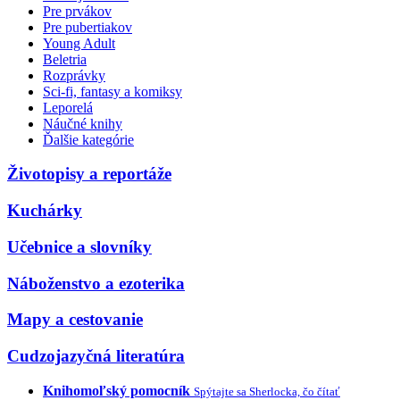
Pre prvákov
Pre pubertiakov
Young Adult
Beletria
Rozprávky
Sci-fi, fantasy a komiksy
Leporelá
Náučné knihy
Ďalšie kategórie
Životopisy a reportáže
Kuchárky
Učebnice a slovníky
Náboženstvo a ezoterika
Mapy a cestovanie
Cudzojazyčná literatúra
Knihomoľský pomocník
Spýtajte sa Sherlocka, čo čítať