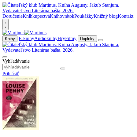
Doručenie
Kníhkupectvá
Knihovrátok
Poukážky
Knižný blog
Kontakt
E-knihy
Audioknihy
Hry
Filmy
Knihy
Doplnky
Vyhľadávanie
Prihlásiť