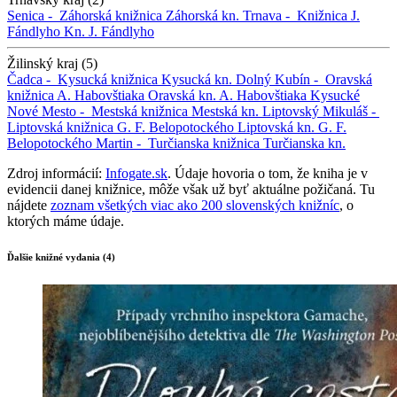
Senica -
Záhorská knižnica
Záhorská kn.
Trnava -
Knižnica J.
Fándlyho
Kn. J. Fándlyho
Žilinský kraj (5)
Čadca -
Kysucká knižnica
Kysucká kn.
Dolný Kubín -
Oravská
knižnica A. Habovštiaka
Oravská kn. A. Habovštiaka
Kysucké
Nové Mesto -
Mestská knižnica
Mestská kn.
Liptovský Mikuláš -
Liptovská knižnica G. F. Belopotockého
Liptovská kn. G. F.
Belopotockého
Martin -
Turčianska knižnica
Turčianska kn.
Zdroj informácií:
Infogate.sk
. Údaje hovoria o tom, že kniha je v
evidencii danej knižnice, môže však už byť aktuálne požičaná. Tu
nájdete
zoznam všetkých viac ako 200 slovenských knižníc
, o
ktorých máme údaje.
Ďalšie knižné vydania (4)