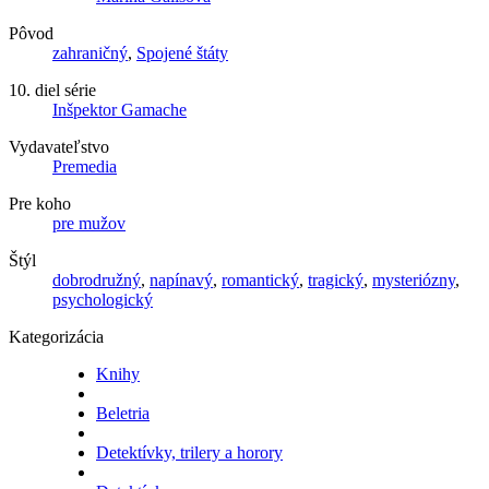
Pôvod
zahraničný
,
Spojené štáty
10. diel série
Inšpektor Gamache
Vydavateľstvo
Premedia
Pre koho
pre mužov
Štýl
dobrodružný
,
napínavý
,
romantický
,
tragický
,
mysteriózny
,
psychologický
Kategorizácia
Knihy
Beletria
Detektívky, trilery a horory