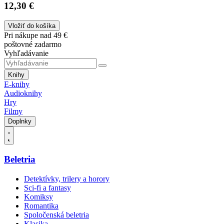
12,30 €
Vložiť do košíka
Pri nákupe nad 49 €
poštovné zadarmo
Vyhľadávanie
Knihy
E-knihy
Audioknihy
Hry
Filmy
Doplnky
Beletria
Detektívky, trilery a horory
Sci-fi a fantasy
Komiksy
Romantika
Spoločenská beletria
Klasika