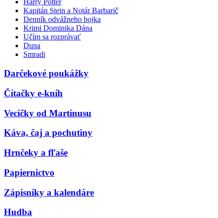
Harry Potter
Kapitán Stein a Notár Barbarič
Denník odvážneho bojka
Krimi Dominika Dána
Učím sa rozprávať
Duna
Smradi
Darčekové poukážky
Čítačky e-kníh
Vecičky od Martinusu
Káva, čaj a pochutiny
Hrnčeky a fľaše
Papiernictvo
Zápisníky a kalendáre
Hudba