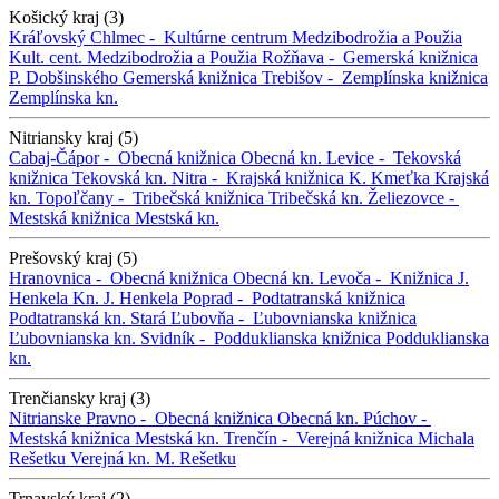
Košický kraj (3)
Kráľovský Chlmec -
Kultúrne centrum Medzibodrožia a Použia
Kult. cent. Medzibodrožia a Použia
Rožňava -
Gemerská knižnica
P. Dobšinského
Gemerská knižnica
Trebišov -
Zemplínska knižnica
Zemplínska kn.
Nitriansky kraj (5)
Cabaj-Čápor -
Obecná knižnica
Obecná kn.
Levice -
Tekovská
knižnica
Tekovská kn.
Nitra -
Krajská knižnica K. Kmeťka
Krajská
kn.
Topoľčany -
Tribečská knižnica
Tribečská kn.
Želiezovce -
Mestská knižnica
Mestská kn.
Prešovský kraj (5)
Hranovnica -
Obecná knižnica
Obecná kn.
Levoča -
Knižnica J.
Henkela
Kn. J. Henkela
Poprad -
Podtatranská knižnica
Podtatranská kn.
Stará Ľubovňa -
Ľubovnianska knižnica
Ľubovnianska kn.
Svidník -
Podduklianska knižnica
Podduklianska
kn.
Trenčiansky kraj (3)
Nitrianske Pravno -
Obecná knižnica
Obecná kn.
Púchov -
Mestská knižnica
Mestská kn.
Trenčín -
Verejná knižnica Michala
Rešetku
Verejná kn. M. Rešetku
Trnavský kraj (2)