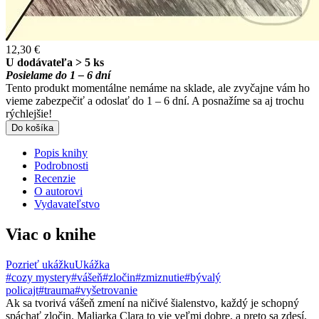
12,30 €
U dodávateľa > 5 ks
Posielame do 1 – 6 dní
Tento produkt momentálne nemáme na sklade, ale zvyčajne vám ho
vieme zabezpečiť a odoslať do 1 – 6 dní. A posnažíme sa aj trochu
rýchlejšie!
Do košíka
Popis knihy
Podrobnosti
Recenzie
O autorovi
Vydavateľstvo
Viac o knihe
Pozrieť ukážku
Ukážka
#cozy mystery
#vášeň
#zločin
#zmiznutie
#bývalý
policajt
#trauma
#vyšetrovanie
Ak sa tvorivá vášeň zmení na ničivé šialenstvo, každý je schopný
spáchať zločin. Maliarka Clara to vie veľmi dobre, a preto sa zdesí,