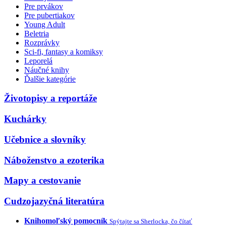
Pre prvákov
Pre pubertiakov
Young Adult
Beletria
Rozprávky
Sci-fi, fantasy a komiksy
Leporelá
Náučné knihy
Ďalšie kategórie
Životopisy a reportáže
Kuchárky
Učebnice a slovníky
Náboženstvo a ezoterika
Mapy a cestovanie
Cudzojazyčná literatúra
Knihomoľský pomocník
Spýtajte sa Sherlocka, čo čítať