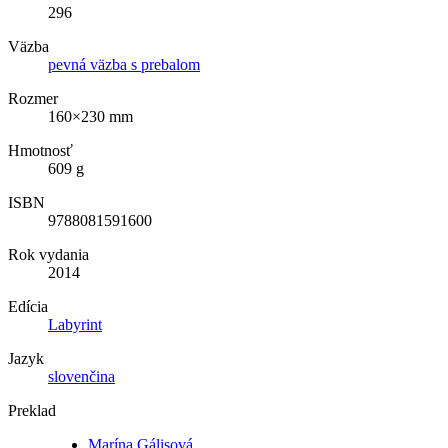
296
Väzba
pevná väzba s prebalom
Rozmer
160×230 mm
Hmotnosť
609 g
ISBN
9788081591600
Rok vydania
2014
Edícia
Labyrint
Jazyk
slovenčina
Preklad
Marína Gálisová