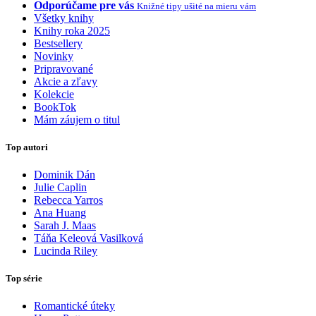
Odporúčame pre vás
Knižné tipy ušité na mieru vám
Všetky knihy
Knihy roka 2025
Bestsellery
Novinky
Pripravované
Akcie a zľavy
Kolekcie
BookTok
Mám záujem o titul
Top autori
Dominik Dán
Julie Caplin
Rebecca Yarros
Ana Huang
Sarah J. Maas
Táňa Keleová Vasilková
Lucinda Riley
Top série
Romantické úteky