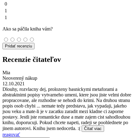
0
1
1
Ako sa páčila kniha vám?
Pridať recenziu
Recenzie čitateľov
Mia
Neoverený nákup
12.10.2021
Dlouhy, rozvlacny dej, prolozeny basnickymi metaforami a
abstraktnimi popisy vytvarneho umeni, ktere jsou jiste velmi dobre
propracovane, ale rozhodne se nehodi do krimi. Na druhou stranu
popis osob chybi ... nemate tedy predstavu, jak vypadaji, jakeho
jsou veku a mate-li je v zacatku zaradit mezi kladne ci zaporne
postavy. Jestli jste romanticke duse a mate zajem cist sahodlouhou
knihu, doporucuji. Pokud chcete napeti, radeji se poohlednete po
jinem autorovi. Knihu jsem nedocetla. :(
Čítať viac
reagovať