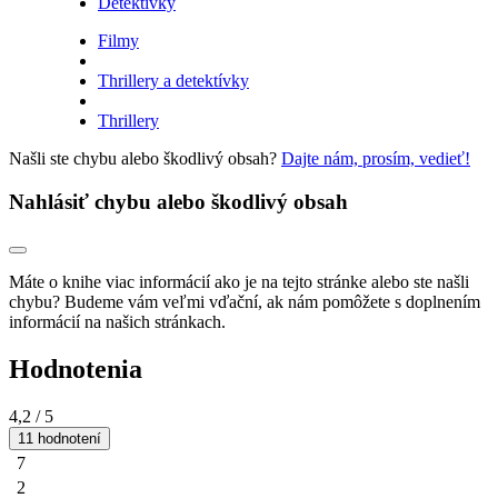
Detektívky
Filmy
Thrillery a detektívky
Thrillery
Našli ste chybu alebo škodlivý obsah?
Dajte nám, prosím, vedieť!
Nahlásiť chybu alebo škodlivý obsah
Máte o knihe viac informácií ako je na tejto stránke alebo ste našli
chybu? Budeme vám veľmi vďační, ak nám pomôžete s doplnením
informácií na našich stránkach.
Hodnotenia
4,2
/ 5
11 hodnotení
7
2