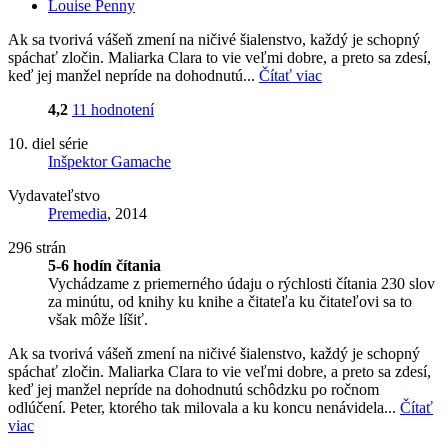
Louise Penny
Ak sa tvorivá vášeň zmení na ničivé šialenstvo, každý je schopný
spáchať zločin. Maliarka Clara to vie veľmi dobre, a preto sa zdesí,
keď jej manžel nepríde na dohodnutú...
Čítať viac
4,2
11 hodnotení
10. diel série
Inšpektor Gamache
Vydavateľstvo
Premedia
, 2014
296 strán
5-6 hodín čítania
Vychádzame z priemerného údaju o rýchlosti čítania 230 slov
za minútu, od knihy ku knihe a čitateľa ku čitateľovi sa to
však môže líšiť.
Ak sa tvorivá vášeň zmení na ničivé šialenstvo, každý je schopný
spáchať zločin. Maliarka Clara to vie veľmi dobre, a preto sa zdesí,
keď jej manžel nepríde na dohodnutú schôdzku po ročnom
odlúčení. Peter, ktorého tak milovala a ku koncu nenávidela...
Čítať
viac