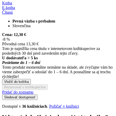
Kniha
E-kniha
Čítaná
Pevná väzba s prebalom
Slovenčina
Cena:
12,30 €
-8 %
Pôvodná cena
13,30 €
Toto je najnižšia cena titulu v internetovom kníhkupectve za
posledných 30 dní pred zavedením tejto zľavy.
U dodávateľa > 5 ks
Posielame do 1 – 6 dní
Tento produkt momentálne nemáme na sklade, ale zvyčajne vám ho
vieme zabezpečiť a odoslať do 1 – 6 dní. A posnažíme sa aj trochu
rýchlejšie!
Vložiť do košíka
Rezervovať v kníhkupectve
Pridať do zoznamu
Sledovať dostupnosť
Dostupné v
36 knižniciach
.
Požičať v knižnici