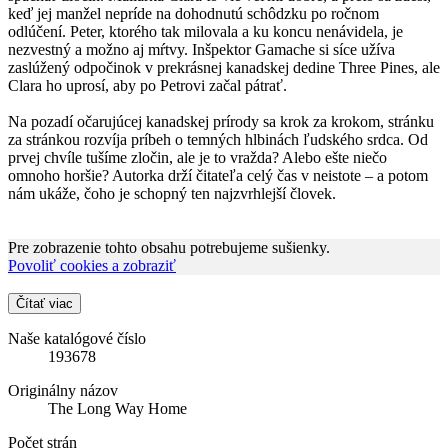
keď jej manžel nepríde na dohodnutú schôdzku po ročnom
odlúčení. Peter, ktorého tak milovala a ku koncu nenávidela, je
nezvestný a možno aj mŕtvy. Inšpektor Gamache si síce užíva
zaslúžený odpočinok v prekrásnej kanadskej dedine Three Pines, ale
Clara ho uprosí, aby po Petrovi začal pátrať.
Na pozadí očarujúcej kanadskej prírody sa krok za krokom, stránku
za stránkou rozvíja príbeh o temných hlbinách ľudského srdca. Od
prvej chvíle tušíme zločin, ale je to vražda? Alebo ešte niečo
omnoho horšie? Autorka drží čitateľa celý čas v neistote – a potom
nám ukáže, čoho je schopný ten najzvrhlejší človek.
Pre zobrazenie tohto obsahu potrebujeme sušienky.
Povoliť cookies a zobraziť
Čítať viac
Naše katalógové číslo
193678
Originálny názov
The Long Way Home
Počet strán