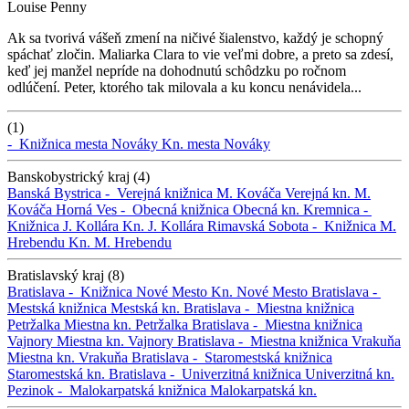
Louise Penny
Ak sa tvorivá vášeň zmení na ničivé šialenstvo, každý je schopný
spáchať zločin. Maliarka Clara to vie veľmi dobre, a preto sa zdesí,
keď jej manžel nepríde na dohodnutú schôdzku po ročnom
odlúčení. Peter, ktorého tak milovala a ku koncu nenávidela...
(1)
-
Knižnica mesta Nováky
Kn. mesta Nováky
Banskobystrický kraj (4)
Banská Bystrica -
Verejná knižnica M. Kováča
Verejná kn. M.
Kováča
Horná Ves -
Obecná knižnica
Obecná kn.
Kremnica -
Knižnica J. Kollára
Kn. J. Kollára
Rimavská Sobota -
Knižnica M.
Hrebendu
Kn. M. Hrebendu
Bratislavský kraj (8)
Bratislava -
Knižnica Nové Mesto
Kn. Nové Mesto
Bratislava -
Mestská knižnica
Mestská kn.
Bratislava -
Miestna knižnica
Petržalka
Miestna kn. Petržalka
Bratislava -
Miestna knižnica
Vajnory
Miestna kn. Vajnory
Bratislava -
Miestna knižnica Vrakuňa
Miestna kn. Vrakuňa
Bratislava -
Staromestská knižnica
Staromestská kn.
Bratislava -
Univerzitná knižnica
Univerzitná kn.
Pezinok -
Malokarpatská knižnica
Malokarpatská kn.