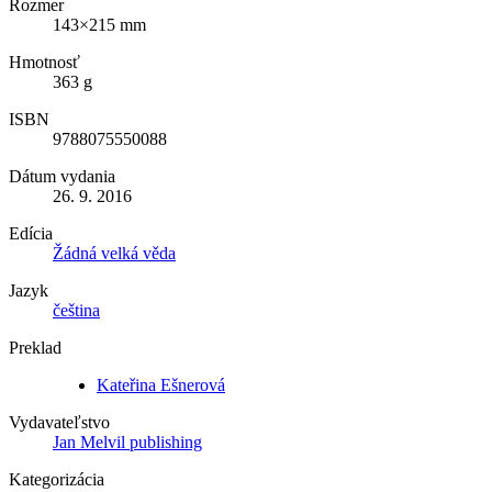
Rozmer
143×215 mm
Hmotnosť
363 g
ISBN
9788075550088
Dátum vydania
26. 9. 2016
Edícia
Žádná velká věda
Jazyk
čeština
Preklad
Kateřina Ešnerová
Vydavateľstvo
Jan Melvil publishing
Kategorizácia