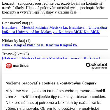
koncept – schopnost soustředit se bez rozptylování na kognitivně
náročné úkoly. Hluboká práce vám umožní rychle pochopit složité
koncepty a vytvářet lepší výstupy v kratším čase...
Bratislavský kraj (3)
Bratislava -
Mestská knižnica
Mestská kn.
Bratislava -
Univerzitná
knižnica
Univerzitná kn.
Malacky -
Knižnica MCK
Kn. MCK
Nitriansky kraj (1)
Nitra -
Krajská knižnica K. Kmeťka
Krajská kn.
Trnavský kraj (3)
Hlohovec -
Mestská knižnica
Mestská kn.
Trnava -
Knižnica J.
Fándlyho
Kn. J. Fándlyho
Trnava -
Univerzitná knižnica TRUNI
Univerzitná kn. TRUNI
Žilinský kraj (2)
Žilina -
Krajská knižnica
Krajská kn.
Žilina -
Univerzitná knižnica
Môžeme pracovať s cookies a kontaktnými údajmi?
UNIZA
Univerzitná kn. UNIZA
Aby sme vedeli, ako sa na našom webe správate, a mohli
Banskobystrický kraj (0)
vám zobraziť tie najlepšie tipy na knihy, zbierame cookies.
Košický kraj (0)
Niektoré sú naozaj potrebné a bez nich by naša stránka
vôbec nefungovala. Okrem toho používame analytické