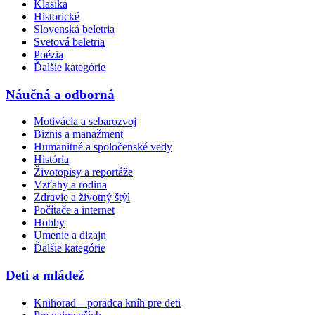
Klasika
Historické
Slovenská beletria
Svetová beletria
Poézia
Ďalšie kategórie
Náučná a odborná
Motivácia a sebarozvoj
Biznis a manažment
Humanitné a spoločenské vedy
História
Životopisy a reportáže
Vzťahy a rodina
Zdravie a životný štýl
Počítače a internet
Hobby
Umenie a dizajn
Ďalšie kategórie
Deti a mládež
Knihorad – poradca kníh pre deti