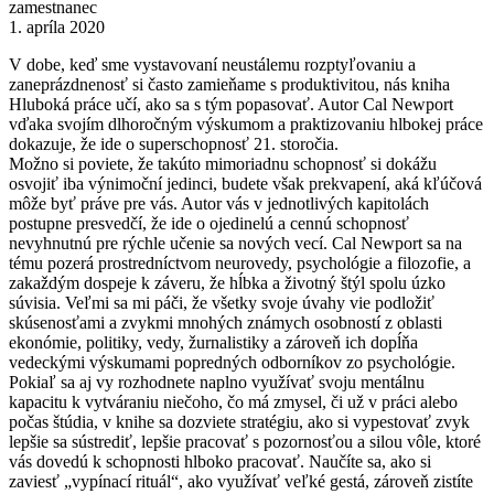
zamestnanec
1. apríla 2020
V dobe, keď sme vystavovaní neustálemu rozptyľovaniu a
zaneprázdnenosť si často zamieňame s produktivitou, nás kniha
Hluboká práce učí, ako sa s tým popasovať. Autor Cal Newport
vďaka svojím dlhoročným výskumom a praktizovaniu hlbokej práce
dokazuje, že ide o superschopnosť 21. storočia.
Možno si poviete, že takúto mimoriadnu schopnosť si dokážu
osvojiť iba výnimoční jedinci, budete však prekvapení, aká kľúčová
môže byť práve pre vás. Autor vás v jednotlivých kapitolách
postupne presvedčí, že ide o ojedinelú a cennú schopnosť
nevyhnutnú pre rýchle učenie sa nových vecí. Cal Newport sa na
tému pozerá prostredníctvom neurovedy, psychológie a filozofie, a
zakaždým dospeje k záveru, že hĺbka a životný štýl spolu úzko
súvisia. Veľmi sa mi páči, že všetky svoje úvahy vie podložiť
skúsenosťami a zvykmi mnohých známych osobností z oblasti
ekonómie, politiky, vedy, žurnalistiky a zároveň ich dopĺňa
vedeckými výskumami popredných odborníkov zo psychológie.
Pokiaľ sa aj vy rozhodnete naplno využívať svoju mentálnu
kapacitu k vytváraniu niečoho, čo má zmysel, či už v práci alebo
počas štúdia, v knihe sa dozviete stratégiu, ako si vypestovať zvyk
lepšie sa sústrediť, lepšie pracovať s pozornosťou a silou vôle, ktoré
vás dovedú k schopnosti hlboko pracovať. Naučíte sa, ako si
zaviesť „vypínací rituál“, ako využívať veľké gestá, zároveň zistíte