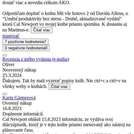
dostať viac a nevedia celkom AKO.
Odporúčam doplniť o knihu Mít vše hotovo 2 od Davida Allena, o
"Umění produktivity bez stresu - Druhé, aktualizované vydání"
ktorú Cal Newport vo svojej knihe priamo spomína. K dostaniu aj
na Martinus-e.
Čítať viac
reagovať
7 pozitívne hodnotenia
7
0 negatívne hodnotenia
0
Recenzia z iného vydania (e-kniha)
Oliver
Neoverený nákup
25.3.2024
Ďakujem. Tak by mali vyzerať popisy kníh. Nie ctrl+c a ctrl+v na
všetky weby o knihách.
Čítať viac
Karin Gärtnerová
Overený nákup
16.8.2023
Doplnenie informácií.
Cal Newport ohlásil 15.8.2023 informáciu, ze vydáva svoj
diár/zápisník, ktorý je v tejto knihe priamo menovaný ako nástroj na
plánovanie času.