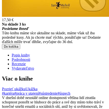
17,50 €
Na sklade 3 ks
Posielame ihneď
Túto knihu máme síce aktuálne na sklade, máme však už iba
posledné kusy. Ak ju chcete mať rýchlo, ponáhľajte sa! Dodanie
ďalších môže trvať dlhšie, zvyčajne do 36 dní.
Do košíka
Popis knihy
Podrobnosti
Recenzie
Vydavateľstvo
Viac o knihe
Pozrieť ukážku
Ukážka
#kariéra
#práca v utajení
#sústredenie
#úspech
V dnešní době neustálé online dostupnosti většina lidí ztratila
schopnost ponořit se hluboce do práce a své dny místo toho tráví v
horečné smršti emailů a sociálních sítí, aniž by si uvědomovali, že