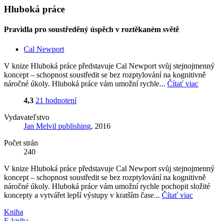
Hluboká práce
Pravidla pro soustředěný úspěch v roztěkaném světě
Cal Newport
V knize Hluboká práce představuje Cal Newport svůj stejnojmenný
koncept – schopnost soustředit se bez rozptylování na kognitivně
náročné úkoly. Hluboká práce vám umožní rychle...
Čítať viac
4,3
21 hodnotení
Vydavateľstvo
Jan Melvil publishing
, 2016
Počet strán
240
V knize Hluboká práce představuje Cal Newport svůj stejnojmenný
koncept – schopnost soustředit se bez rozptylování na kognitivně
náročné úkoly. Hluboká práce vám umožní rychle pochopit složité
koncepty a vytvářet lepší výstupy v kratším čase...
Čítať viac
Kniha
E-kniha