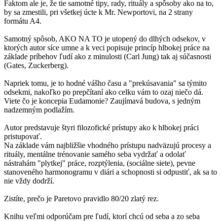
Faktom ale je, že tie samotné tipy, rady, rituály a spôsoby ako na to,
by sa zmestili, pri všetkej úcte k Mr. Newportovi, na 2 strany
formátu A4.
Samotný spôsob, AKO NA TO je utopený do dlhých odsekov, v
ktorých autor síce umne a k veci popisuje princíp hlbokej práce na
základe príbehov ľudí ako z minulosti (Carl Jung) tak aj súčasnosti
(Gates, Zuckerberg).
Napriek tomu, je to hodné vášho času a "prekúsavania" sa týmito
odsekmi, nakoľko po prepčítaní ako celku vám to ozaj niečo dá.
Viete čo je koncepia Eudamonie? Zaujímavá budova, s jedným
nadzemným podlažím.
Autor predstavuje štyri filozofické prístupy ako k hlbokej práci
pristupovať.
Na základe vám najbližšie vhodného prístupu nadväzujú procesy a
rituály, mentálne trénovanie samého seba vydržať a odolať
nástrahám "plytkej" práce, rozptýlenia, (sociálne siete), pevne
stanoveného harmonogramu v diári a schopnosti si odpustiť, ak sa to
nie vždy dodrží.
Zistíte, prečo je Paretovo pravidlo 80/20 zlatý rez.
Knihu veľmi odporúčam pre ľudí, ktorí chcú od seba a zo seba