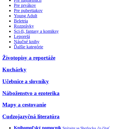
Pre najmenších
Pre prvákov
Pre pubertiakov
Young Adult
Beletria
Rozprávky
Sci-fi, fantasy a komiksy
Leporelá
Náučné knihy
Ďalšie kategórie
Životopisy a reportáže
Kuchárky
Učebnice a slovníky
Náboženstvo a ezoterika
Mapy a cestovanie
Cudzojazyčná literatúra
Knihomoľský pomocník
Spýtajte sa Sherlocka, čo čítať