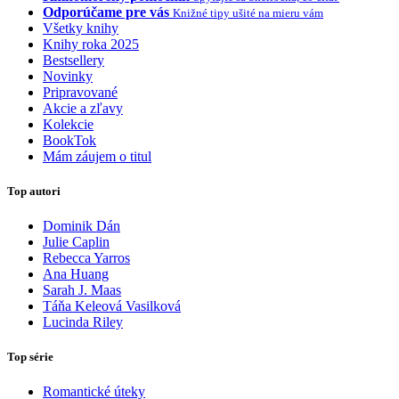
Odporúčame pre vás
Knižné tipy ušité na mieru vám
Všetky knihy
Knihy roka 2025
Bestsellery
Novinky
Pripravované
Akcie a zľavy
Kolekcie
BookTok
Mám záujem o titul
Top autori
Dominik Dán
Julie Caplin
Rebecca Yarros
Ana Huang
Sarah J. Maas
Táňa Keleová Vasilková
Lucinda Riley
Top série
Romantické úteky