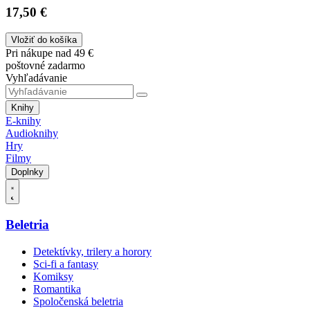
17,50 €
Vložiť do košíka
Pri nákupe nad 49 €
poštovné zadarmo
Vyhľadávanie
Knihy
E-knihy
Audioknihy
Hry
Filmy
Doplnky
Beletria
Detektívky, trilery a horory
Sci-fi a fantasy
Komiksy
Romantika
Spoločenská beletria