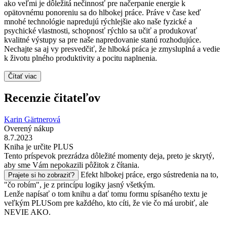
ako veľmi je dôležitá nečinnosť pre načerpanie energie k
opätovnému ponoreniu sa do hlbokej práce. Práve v čase keď
mnohé technológie napredujú rýchlejšie ako naše fyzické a
psychické vlastnosti, schopnosť rýchlo sa učiť a produkovať
kvalitné výstupy sa pre naše napredovanie stanú rozhodujúce.
Nechajte sa aj vy presvedčiť, že hlboká práca je zmysluplná a vedie
k životu plného produktivity a pocitu naplnenia.
Čítať viac
Recenzie čitateľov
Karin Gärtnerová
Overený nákup
8.7.2023
Kniha je určite PLUS
Tento príspevok prezrádza dôležité momenty deja, preto je skrytý,
aby sme Vám nepokazili pôžitok z čítania.
Efekt hlbokej práce, ergo sústredenia na to,
Prajete si ho zobraziť?
"čo robím", je z princípu logiky jasný všetkým.
Lenže napísať o tom knihu a dať tomu formu spísaného textu je
veľkým PLUSom pre každého, kto cíti, že vie čo má urobiť, ale
NEVIE AKO.