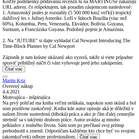
Keďže podmienky pridávania recenzií tu na MARTINUSe zakazujú
URL adresy, čo rešpektujem, tak poradím záujemcom nasledovné:
1. Amazonský prales je rozsiahly (5 500 000 km2 veľký) tropický
dažďový les v Južnej Amerike. Leží v štátoch Brazília (viac než
60%), Kolumbia, Peru, Venezuela, Ekvádor, Bolívia, Guyana,
Surinam, a Francúzska Guyana. Podobný pojem je Amazónia.
2. Na "JUTUBE" si dajte vyhladat Cal Newport Introducing The
Time-Block Planner by Cal Newport
Zápisník je tam krásne ukázaný ako vyzerá, takže si viete prípadne
spraviť približný náčrt či vám vyhovuje pred jeho zakúpením.
Čítať viac
Martin Kriz
Overený nákup
4.4.2021
Motivujúca - inšpirujúca
Na prvý pohľad ma kniha veľmi nelákala, napokon som skúsil a bol
som pozitívne zaskočený. Kniha kde autor opisuje aká je dôležitá v
našom živote sustredená (hlboká) práca a ako je čím ďalej cennejšie
stretnúť sa s takýmto druhom práce. Autor uvádza aj mnoho
príkladov z realného života. Sám som po prečítaní svoj prístup
prehodnotil a zmenil. Odporúčam každému kto chce byť vo svojom
(akomkoľvek) odbore profesionálom.
Čítať viac