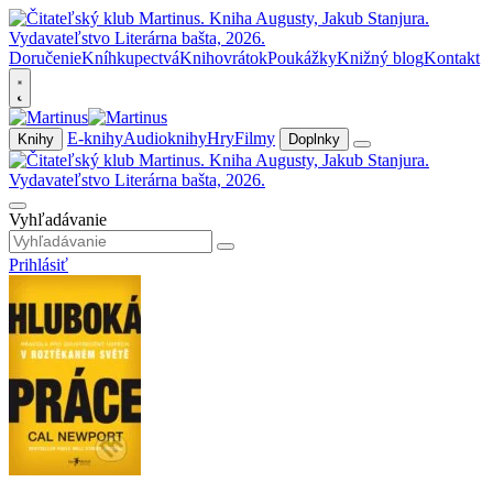
Doručenie
Kníhkupectvá
Knihovrátok
Poukážky
Knižný blog
Kontakt
E-knihy
Audioknihy
Hry
Filmy
Knihy
Doplnky
Vyhľadávanie
Prihlásiť