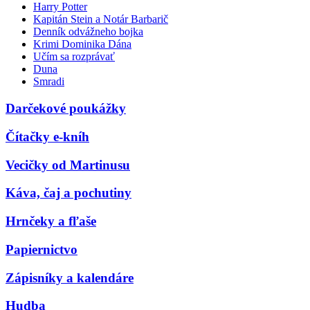
Harry Potter
Kapitán Stein a Notár Barbarič
Denník odvážneho bojka
Krimi Dominika Dána
Učím sa rozprávať
Duna
Smradi
Darčekové poukážky
Čítačky e-kníh
Vecičky od Martinusu
Káva, čaj a pochutiny
Hrnčeky a fľaše
Papiernictvo
Zápisníky a kalendáre
Hudba