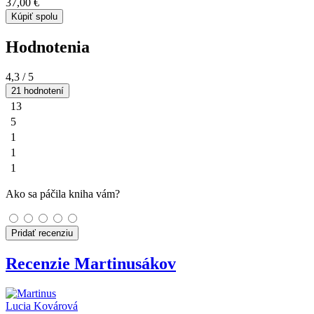
37,00 €
Kúpiť spolu
Hodnotenia
4,3
/ 5
21 hodnotení
13
5
1
1
1
Ako sa páčila kniha vám?
Pridať recenziu
Recenzie Martinusákov
Lucia Kovárová