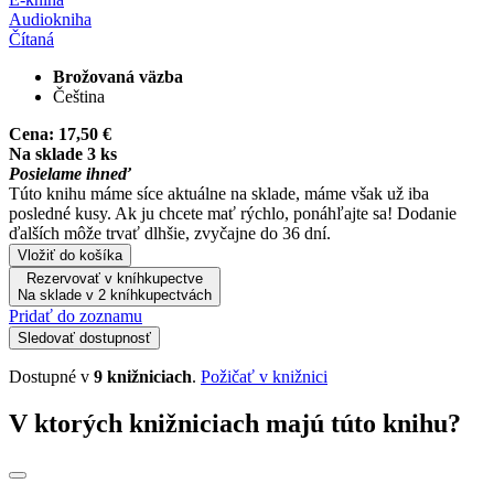
Audiokniha
Čítaná
Brožovaná väzba
Čeština
Cena:
17,50 €
Na sklade 3 ks
Posielame ihneď
Túto knihu máme síce aktuálne na sklade, máme však už iba
posledné kusy. Ak ju chcete mať rýchlo, ponáhľajte sa! Dodanie
ďalších môže trvať dlhšie, zvyčajne do 36 dní.
Vložiť do košíka
Rezervovať v kníhkupectve
Na sklade v 2 kníhkupectvách
Pridať do zoznamu
Sledovať dostupnosť
Dostupné v
9 knižniciach
.
Požičať v knižnici
V ktorých knižniciach majú túto knihu?