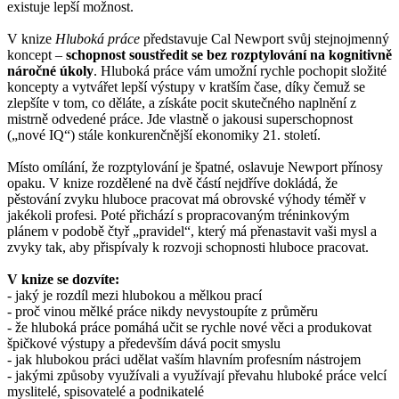
existuje lepší možnost.
V knize
Hluboká práce
představuje Cal Newport svůj stejnojmenný
koncept –
schopnost soustředit se bez rozptylování na kognitivně
náročné úkoly
. Hluboká práce vám umožní rychle pochopit složité
koncepty a vytvářet lepší výstupy v kratším čase, díky čemuž se
zlepšíte v tom, co děláte, a získáte pocit skutečného naplnění z
mistrně odvedené práce. Jde vlastně o jakousi superschopnost
(„nové IQ“) stále konkurenčnější ekonomiky 21. století.
Místo omílání, že rozptylování je špatné, oslavuje Newport přínosy
opaku. V knize rozdělené na dvě částí nejdříve dokládá, že
pěstování zvyku hluboce pracovat má obrovské výhody téměř v
jakékoli profesi. Poté přichází s propracovaným tréninkovým
plánem v podobě čtyř „pravidel“, který má přenastavit vaši mysl a
zvyky tak, aby přispívaly k rozvoji schopnosti hluboce pracovat.
V knize se dozvíte:
- jaký je rozdíl mezi hlubokou a mělkou prací
- proč vinou mělké práce nikdy nevystoupíte z průměru
- že hluboká práce pomáhá učit se rychle nové věci a produkovat
špičkové výstupy a především dává pocit smyslu
- jak hlubokou práci udělat vaším hlavním profesním nástrojem
- jakými způsoby využívali a využívají převahu hluboké práce velcí
myslitelé, spisovatelé a podnikatelé