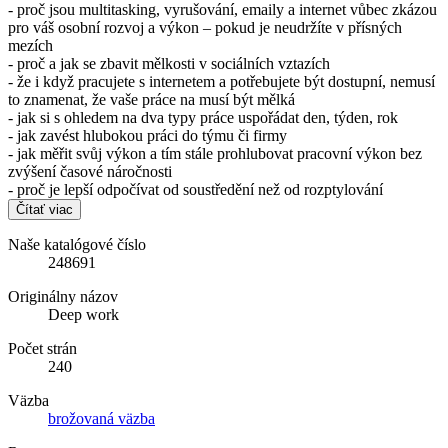
- proč jsou multitasking, vyrušování, emaily a internet vůbec zkázou
pro váš osobní rozvoj a výkon – pokud je neudržíte v přísných
mezích
- proč a jak se zbavit mělkosti v sociálních vztazích
- že i když pracujete s internetem a potřebujete být dostupní, nemusí
to znamenat, že vaše práce na musí být mělká
- jak si s ohledem na dva typy práce uspořádat den, týden, rok
- jak zavést hlubokou práci do týmu či firmy
- jak měřit svůj výkon a tím stále prohlubovat pracovní výkon bez
zvýšení časové náročnosti
- proč je lepší odpočívat od soustředění než od rozptylování
Čítať viac
Naše katalógové číslo
248691
Originálny názov
Deep work
Počet strán
240
Väzba
brožovaná väzba