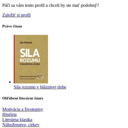
Páči sa vám tento profil a chceli by ste mať podobný?
Založiť si profil
Práve čítam
Sila rozumu v bláznivej dobe
Obľúbené literárne žánre
Motivácia a životopisy
História
Literárna klasika
Náboženstvo, cirkev