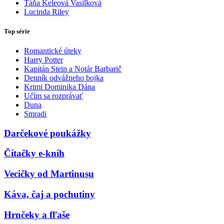
Táňa Keleová Vasilková
Lucinda Riley
Top série
Romantické úteky
Harry Potter
Kapitán Stein a Notár Barbarič
Denník odvážneho bojka
Krimi Dominika Dána
Učím sa rozprávať
Duna
Smradi
Darčekové poukážky
Čítačky e-kníh
Vecičky od Martinusu
Káva, čaj a pochutiny
Hrnčeky a fľaše