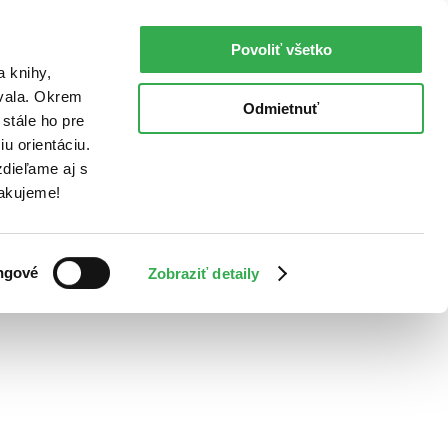
Povoliť všetko
a knihy,
ovala. Okrem
Odmietnuť
stále ho pre
u orientáciu.
dieľame aj s
Ďakujeme!
ngové
Zobraziť detaily