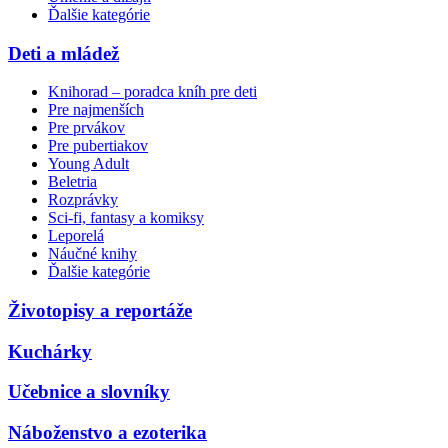
Ďalšie kategórie
Deti a mládež
Knihorad – poradca kníh pre deti
Pre najmenších
Pre prvákov
Pre pubertiakov
Young Adult
Beletria
Rozprávky
Sci-fi, fantasy a komiksy
Leporelá
Náučné knihy
Ďalšie kategórie
Životopisy a reportáže
Kuchárky
Učebnice a slovníky
Náboženstvo a ezoterika