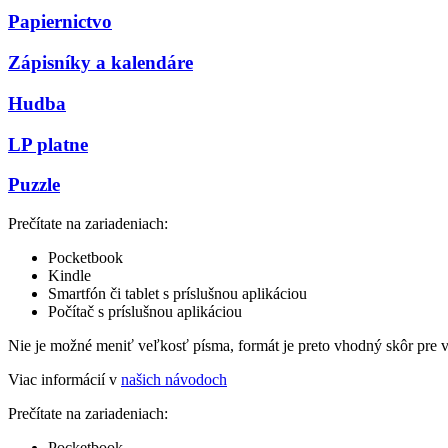
Papiernictvo
Zápisníky a kalendáre
Hudba
LP platne
Puzzle
Prečítate na zariadeniach:
Pocketbook
Kindle
Smartfón či tablet s príslušnou aplikáciou
Počítač s príslušnou aplikáciou
Nie je možné meniť veľkosť písma, formát je preto vhodný skôr pre 
Viac informácií v
našich návodoch
Prečítate na zariadeniach:
Pocketbook