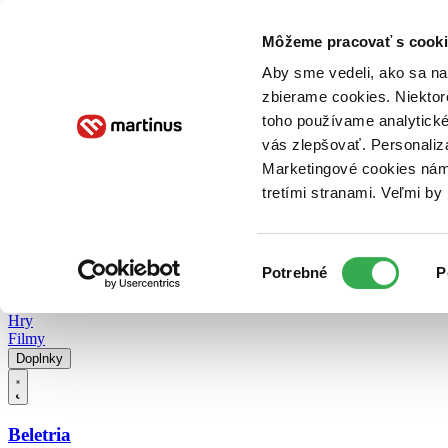
Doručenie
Kníhkupectvá
Knihovrátok
Poukážky
Knižný blog
Kontakt
Môžeme pracovať s cooki
Aby sme vedeli, ako sa na 
zbierame cookies. Niektor
E-knihy
Audioknihy
Hry
Filmy
Knihy
Doplnky
toho používame analytické
vás zlepšovať. Personaliz
Vyhľadávanie
Marketingové cookies nám 
tretími stranami. Veľmi b
Prihlásiť
Vyhľadávanie
Výber
Knihy
Potrebné
P
súhlasu
E-knihy
Audioknihy
Hry
Filmy
Doplnky
Beletria