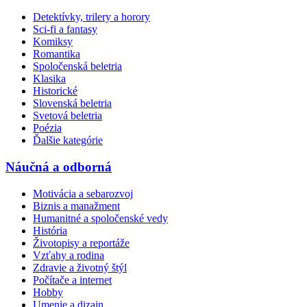
Detektívky, trilery a horory
Sci-fi a fantasy
Komiksy
Romantika
Spoločenská beletria
Klasika
Historické
Slovenská beletria
Svetová beletria
Poézia
Ďalšie kategórie
Náučná a odborná
Motivácia a sebarozvoj
Biznis a manažment
Humanitné a spoločenské vedy
História
Životopisy a reportáže
Vzťahy a rodina
Zdravie a životný štýl
Počítače a internet
Hobby
Umenie a dizajn