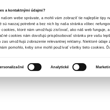
es a kontaktnými údajmi?
našom webe správate, a mohli vám zobraziť tie najlepšie tipy n
é sú naozaj potrebné a bez nich by naša stránka vôbec nefung
 cookies, ktoré nám umožňujú zisťovať, ako náš web funguje, a 
ačné cookies nám dovoľujú prispôsobovať stránku pre vašu lepši
zas umožňujú zobrazenie relevantnej reklamy. Niektoré údaje z
y nám pomohlo, keby sme mohli používať všetky tieto cookies. 
ersonalizačné
Analytické
Marketi