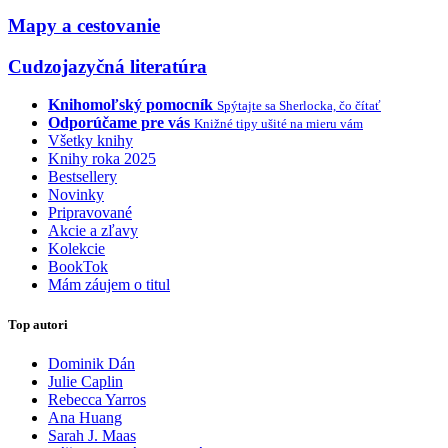
Mapy a cestovanie
Cudzojazyčná literatúra
Knihomoľský pomocník
Spýtajte sa Sherlocka, čo čítať
Odporúčame pre vás
Knižné tipy ušité na mieru vám
Všetky knihy
Knihy roka 2025
Bestsellery
Novinky
Pripravované
Akcie a zľavy
Kolekcie
BookTok
Mám záujem o titul
Top autori
Dominik Dán
Julie Caplin
Rebecca Yarros
Ana Huang
Sarah J. Maas