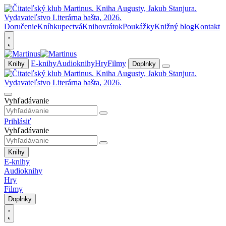
Doručenie
Kníhkupectvá
Knihovrátok
Poukážky
Knižný blog
Kontakt
E-knihy
Audioknihy
Hry
Filmy
Knihy
Doplnky
Vyhľadávanie
Prihlásiť
Vyhľadávanie
Knihy
E-knihy
Audioknihy
Hry
Filmy
Doplnky