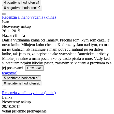
4 pozitívne hodnotenia
4
0 negatívne hodnotenia
0
Recenzia z iného vydania (kniha)
Ivan
Neoverený nákup
26.11.2015
Názor čitateľa
Dalsia vyznamna kniha od Tamary. Precital som, kym som cakal jej
novu knihu Milujem koho chcem. Ked rozmyslam nad tym, co ma
na jej knihach tak fascinuje a mam potrebu siahnut po jej dalsej
knihe, tak je to to, ze nepise nejake vymyslene "americke" pribehy.
Mnohe je realne a mam pocit, ako by casto pisala o mne. Vzdy ked
si precitam nejaku hlboku pasaz, zastavim sa v citani a prezivam to s
jej postavami.
Čítať viac
reagovať
5 pozitívne hodnotenia
5
0 negatívne hodnotenia
0
Recenzia z iného vydania (kniha)
Lenka
Neoverený nákup
29.10.2015
velmi prijemne prekvapenie