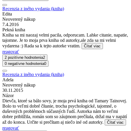
Recenzia z iného vydania (kniha)
Edita
Neoverený nákup
7.4.2016
Pekná kniha
Kniha sa mi naozaj velmi pacila, odporucam. Lahke citanie, napatie,
tajomne. Je to moja prva kniha od autorky,ale zda sa mi velmi
vydarena :) Rada sa k tejto autorke vratim.
Čítať viac
reagovať
2 pozitívne hodnotenia
2
0 negatívne hodnotenia
0
Recenzia z iného vydania (kniha)
Adela
Neoverený nákup
30.11.2015
Názor
Dievča, ktoré sa bálo sovy, je moja prvá kniha od Tamary Tainovej.
Bolo to veľmi dobré čítanie, trocha psychologické, tajomné, o
duševných problémoch súčasných ľudí. Autorka nám to veľmi
dobre priblížila, román som so záujmom prečítala, držal ma v napätí
až do konca. Určite si prečítam aj niečo iné od autorky.
Čítať viac
reagovať