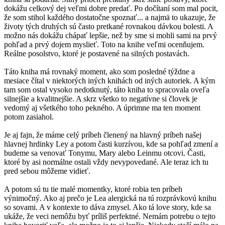
dokážu celkový dej veľmi dobre predať. Po dočítaní som mal pocit,
že som stihol každého dostatočne spoznať... a najmä to ukazuje, že
životy tých druhých sú často pretkané rovnakou dávkou bolesti. A
možno nás dokážu chápať lepšie, než by sme si mohli sami na prvý
pohľad a prvý dojem myslieť. Toto na knihe veľmi ocenňujem.
Reálne posolstvo, ktoré je postavené na silných postavách.
Táto kniha má rovnaký moment, ako som posledné týždne a
mesiace čítal v niektorých iných knihách od iných autoriek. A kým
tam som ostal vysoko nedotknutý, táto kniha to spracovala oveľa
silnejšie a kvalitnejšie. A skrz všetko to negatívne si človek je
vedomý aj všetkého toho pekného. A úprimne ma ten moment
potom zasiahol.
Je aj fajn, že máme celý príbeh členený na hlavný príbeh našej
hlavnej hrdinky Ley a potom časti kurzívou, kde sa pohľad zmení a
budeme sa venovať Tonymu, Mary alebo Leinmu otcovi. Časti,
ktoré by asi normálne ostali vždy nevypovedané. Ale teraz ich tu
pred sebou môžeme vidieť.
A potom sú tu tie malé momentky, ktoré robia ten príbeh
výnimočný. Ako aj prečo je Lea alergická na tú rozprávkovú knihu
so sovami. A v kontexte to dáva zmysel. Ako tá love story, kde sa
ukáže, že veci nemôžu byť príliš perfektné. Nemám potrebu o tejto