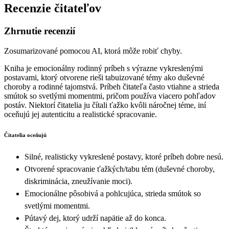
Recenzie čitateľov
Zhrnutie recenzií
Zosumarizované pomocou AI, ktorá môže robiť chyby.
Kniha je emocionálny rodinný príbeh s výrazne vykreslenými
postavami, ktorý otvorene rieši tabuizované témy ako duševné
choroby a rodinné tajomstvá. Príbeh čitateľa často vtiahne a strieda
smútok so svetlými momentmi, pričom používa viacero pohľadov
postáv. Niektorí čitatelia ju čítali ťažko kvôli náročnej téme, iní
oceňujú jej autenticitu a realistické spracovanie.
Čitatelia oceňujú
Silné, realisticky vykreslené postavy, ktoré príbeh dobre nesú.
Otvorené spracovanie ťažkých/tabu tém (duševné choroby,
diskriminácia, zneužívanie moci).
Emocionálne pôsobivá a pohlcujúca, strieda smútok so
svetlými momentmi.
Pútavý dej, ktorý udrží napätie až do konca.