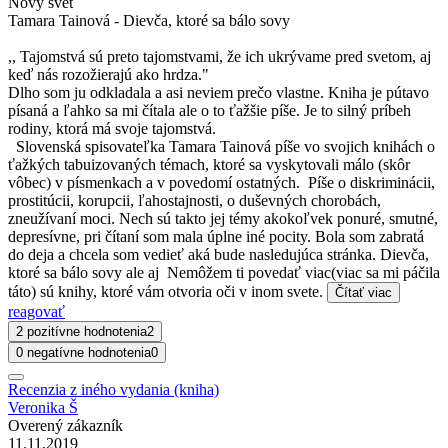
Nový svet
Tamara Tainová - Dievča, ktoré sa bálo sovy
,, Tajomstvá sú preto tajomstvami, že ich ukrývame pred svetom, aj
keď nás rozožierajú ako hrdza."
Dlho som ju odkladala a asi neviem prečo vlastne. Kniha je pútavo
písaná a ľahko sa mi čítala ale o to ťažšie píše. Je to silný príbeh
rodiny, ktorá má svoje tajomstvá.
Slovenská spisovateľka Tamara Tainová píše vo svojich knihách o
ťažkých tabuizovaných témach, ktoré sa vyskytovali málo (skôr
vôbec) v písmenkach a v povedomí ostatných. Píše o diskriminácii,
prostitúcii, korupcii, ľahostajnosti, o duševných chorobách,
zneužívaní moci. Nech sú takto jej témy akokoľvek ponuré, smutné,
depresívne, pri čítaní som mala úplne iné pocity. Bola som zabratá
do deja a chcela som vedieť aká bude nasledujúca stránka. Dievča,
ktoré sa bálo sovy ale aj Nemôžem ti povedať viac(viac sa mi páčila
táto) sú knihy, ktoré vám otvoria oči v inom svete.
Čítať viac
reagovať
2 pozitívne hodnotenia
2
0 negatívne hodnotenia
0
Recenzia z iného vydania (kniha)
Veronika Š
Overený zákazník
11.11.2019