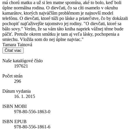
má chorú matku a už si len matne spomína, aké to bolo, keď boli
úplne normálna rodina. O dievčati, čo sa cíti osamelo v okruhu
kamarátov, ktorých najväčším problémom je najnovší model
telefónu. O dievčati, ktoré túži po láske a priateľstve, čo by dokázali
pochopiť najťaživejšie tajomstvo jej rodiny. "O dievčati, ktoré sa
bálo sovy." Verím, že sa vám táto kniha napriek vážnej téme bude
páčiť. Pretože okrem smútku je tam aj veľa lásky, pochopenia a
smiechu. Vložila som do nej úplne najviac."
Tamara Tainová
Čítať viac
Naše katalógové číslo
197621
Počet strán
296
Dátum vydania
16. 1. 2015
ISBN MOBI
978-80-556-1863-0
ISBN EPUB
978-80-556-1861-6