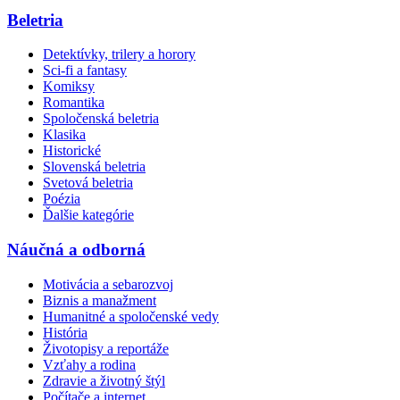
Beletria
Detektívky, trilery a horory
Sci-fi a fantasy
Komiksy
Romantika
Spoločenská beletria
Klasika
Historické
Slovenská beletria
Svetová beletria
Poézia
Ďalšie kategórie
Náučná a odborná
Motivácia a sebarozvoj
Biznis a manažment
Humanitné a spoločenské vedy
História
Životopisy a reportáže
Vzťahy a rodina
Zdravie a životný štýl
Počítače a internet