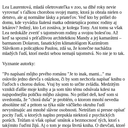
Lea Laurentová, mladá ošetrovateľka v zoo, sa dlhé roky nevie
vyrovnať s ťažkou chorobou svojej mamy, ktorá ju obrala nielen o
detstvo, ale aj normálne lásky a priateľov. Veď kto by prišiel do
domu, kde vyvádza šialená matka odmietajúca pomoc rodiny aj
lekárov? Jediný, kto Lei zostáva, je kolega Tony. Ani tomu sa však
Lea nedokáže zveriť s tajomstvom rodiny a svojou bolesťou. Až
keď sa spozná s príťažlivou architektkou Mandy a jej kamarátmi –
barmanom Dolarom, fanatickým klimatológom Kazimírom
Slávikom a policajtkou Paulou, zdá sa, že konečne nachádza
mladých ľudí, ktorí medzi sebou nemajú tajomstvá. No nie je to tak.
Vyznanie autorky:
"Po napísaní môjho prvého románu "Je to inak, mami..." ma
oslovilo jedno dievča s otázkou, či by som nechcela napísať knihu o
ľuďoch s chorou dušou. Vraj by som to určite zvládla. Medzitým
vznikli ďalšie moje knihy a ja som túto tému odsúvala kdesi na
najspodnejšiu poličku môjho záujmu. No prišiel deň, keď som si
uvedomila, že "chorá duša" je problém, o ktorom mnohí nevedia
absolútne nič a pritom sa týka stále väčšieho okruhu ľudí
nevynímajúc ani mnohé slávne osobnosti. Netrúfam si presne opísať
pocity ľudí, u ktorých naplno prepukla niektorá z psychických
porúch. Trúfam si však opísať smútok a bezmocnosť tých, ktorí s
takýmito ľuďmi žijú. Aj o tom je moja štvrtá kniha. O dievčati, ktoré