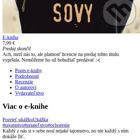
E-kniha
7,99 €
Predaj skončil
Ach, mrzí nás to, ale platnosť licencie na predaj tohto titulu
vypršala. Nemôžeme ho už bohužiaľ predávať :-(
Popis e-knihy
Podrobnosti
Recenzie
O autorovi
Vydavateľstvo
Viac o e-knihe
Pozrieť ukážku
Ukážka
#tajomstvo
#priateľstvo
#ochorenie
Každý z nás si v sebe nosí nejaké tajomstvo, no nie každý s ním
dokáže žiť.