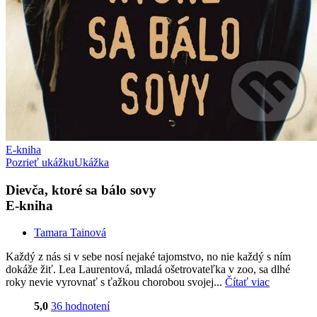
E-kniha
Pozrieť ukážku
Ukážka
Dievča, ktoré sa bálo sovy
E-kniha
Tamara Tainová
Každý z nás si v sebe nosí nejaké tajomstvo, no nie každý s ním
dokáže žiť. Lea Laurentová, mladá ošetrovateľka v zoo, sa dlhé
roky nevie vyrovnať s ťažkou chorobou svojej...
Čítať viac
5,0
36 hodnotení