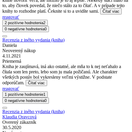
knihe hovoriť veľa, ale možno je to aj lepšie. Niekedy stačí málo na
to, aby človek povedal, že niečo stálo za to čítať. A v prípade tejto
knihy to rozhodne platí. Čeknite si to a uvidíte sami.
Čítať viac
reagovať
2 pozitívne hodnotenia
2
0 negatívne hodnotenia
0
Recenzia z iného vydania (kniha)
Daniela
Neoverený nákup
4.11.2021
Priemerná
Kniha je zaujímavá, iná ako ostatné, ale mňa to k nej neťahalo a
čítala som len preto, lebo som ju mala požičanú. Ale charakter
všetkých postáv bol vykresleny veľmi výstižne. V podstate
odporúčam.
Čítať viac
reagovať
1 pozitívne hodnotenie
1
0 negatívne hodnotenia
0
Recenzia z iného vydania (kniha)
Klaudia Oravcová
Overený zákazník
30.5.2020