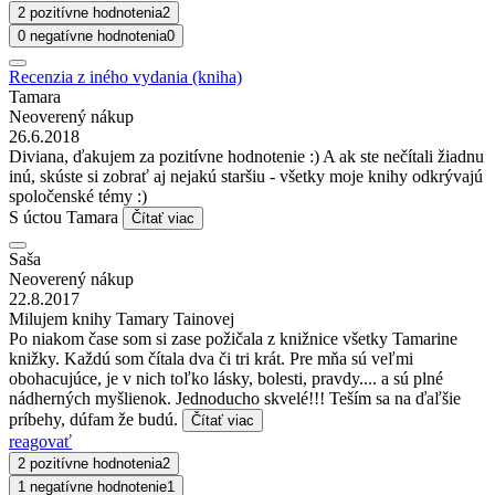
2 pozitívne hodnotenia
2
0 negatívne hodnotenia
0
Recenzia z iného vydania (kniha)
Tamara
Neoverený nákup
26.6.2018
Diviana, ďakujem za pozitívne hodnotenie :) A ak ste nečítali žiadnu
inú, skúste si zobrať aj nejakú staršiu - všetky moje knihy odkrývajú
spoločenské témy :)
S úctou Tamara
Čítať viac
Saša
Neoverený nákup
22.8.2017
Milujem knihy Tamary Tainovej
Po niakom čase som si zase požičala z knižnice všetky Tamarine
knižky. Každú som čítala dva či tri krát. Pre mňa sú veľmi
obohacujúce, je v nich toľko lásky, bolesti, pravdy.... a sú plné
nádherných myšlienok. Jednoducho skvelé!!! Teším sa na ďaľšie
príbehy, dúfam že budú.
Čítať viac
reagovať
2 pozitívne hodnotenia
2
1 negatívne hodnotenie
1