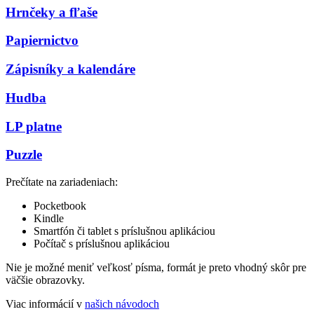
Hrnčeky a fľaše
Papiernictvo
Zápisníky a kalendáre
Hudba
LP platne
Puzzle
Prečítate na zariadeniach:
Pocketbook
Kindle
Smartfón či tablet s príslušnou aplikáciou
Počítač s príslušnou aplikáciou
Nie je možné meniť veľkosť písma, formát je preto vhodný skôr pre
väčšie obrazovky.
Viac informácií v
našich návodoch