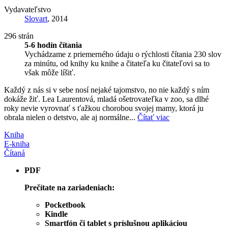
Vydavateľstvo
Slovart
, 2014
296 strán
5-6 hodín čítania
Vychádzame z priemerného údaju o rýchlosti čítania 230 slov
za minútu, od knihy ku knihe a čitateľa ku čitateľovi sa to
však môže líšiť.
Každý z nás si v sebe nosí nejaké tajomstvo, no nie každý s ním
dokáže žiť. Lea Laurentová, mladá ošetrovateľka v zoo, sa dlhé
roky nevie vyrovnať s ťažkou chorobou svojej mamy, ktorá ju
obrala nielen o detstvo, ale aj normálne...
Čítať viac
Kniha
E-kniha
Čítaná
PDF
Prečítate na zariadeniach:
Pocketbook
Kindle
Smartfón či tablet s príslušnou aplikáciou