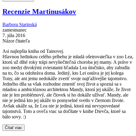
Recenzie Martinusákov
Barbora Starinská
zamestnanec
7. júla 2016
Názor čitateľa
Asi najlepšia kniha od Tainovej.
Hlavnou hrdinkou celého príbehu je mladá ošetrovateľka v zoo Lea,
ktorú už dlhé roky trápi nevyliečiteľná choroba jej mamy. A práve v
zoo medzi divokými zvieratami hľadala Lea útočisko, aby zabudla
na to, čo sa odohráva doma. Jediný, kto Lei ostáva je jej kolega
Tony, ale ani jemu nedokáže zveriť svoje najťaživejšie tajomstvo.
Jedného dňa sa však rozhodne zmeniť svoj život a spozná sa s
mladou a ambicióznou architektou Mandy, ktorá jej ukáže, že život
nie je len problémový, ale človek si ho dokáže užívať. Mandy, ale
nie je jediná kto jej ukáže to pomyselné svetlo v čiernom živote.
Avšak ukáže sa, že Lea nie je jediná, ktorá má nevypovedané
tajomstvá. Toto a oveľa viac sa dočítate v knihe Dievča, ktoré sa
bálo sovy. :)
Čítať viac