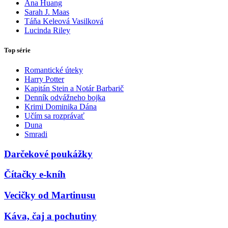
Ana Huang
Sarah J. Maas
Táňa Keleová Vasilková
Lucinda Riley
Top série
Romantické úteky
Harry Potter
Kapitán Stein a Notár Barbarič
Denník odvážneho bojka
Krimi Dominika Dána
Učím sa rozprávať
Duna
Smradi
Darčekové poukážky
Čítačky e-kníh
Vecičky od Martinusu
Káva, čaj a pochutiny