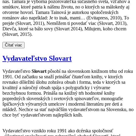
nás. Tamara je výborná pozorovateľka súčasného sveta, vzťahov a
smútkov, ktoré patria k nášmu životu, no o ktorých sa málokedy aj
otvorene hovorí. Tamara Tainová je autorkou spoločenských
románov ako napríklad: Je to inak, mami… (Evitapress, 2010), To
prejde (Slovart, 2011), Nemôžem ti povedať viac (Slovart, 2013),
Dievča, ktoré sa bálo sovy (Slovart 2014), Milujem, koho chcem
(Slovart, 2015).
Čítať viac
Vydavateľstvo Slovart
Vydavateľstvo
Slovart
pôsobí na slovenskom knižnom trhu od roku
1991. Od začiatku sa snaží prinášať čitateľom knihy, v ktorých
rovnako dôležitú úlohu zohráva obsah i forma, teda v ktorých sa
kvalitný a náročný obsah spája s polygraficky i výtvarne
bezchybnou formou. Prináša na knižný trh hodnotné knihy
popredných slovenských i svetových spisovateľov, monografie
špičkových výtvarných umelcov i modernú literatúru pre deti a
mládež. Nechce sa stať najväčším vydavateľstvom na Slovensku, no
chce byť vydavateľstvom najlepších kníh.
Vydavateľstvo vzniklo roku 1991 ako dcérska spoločnosť