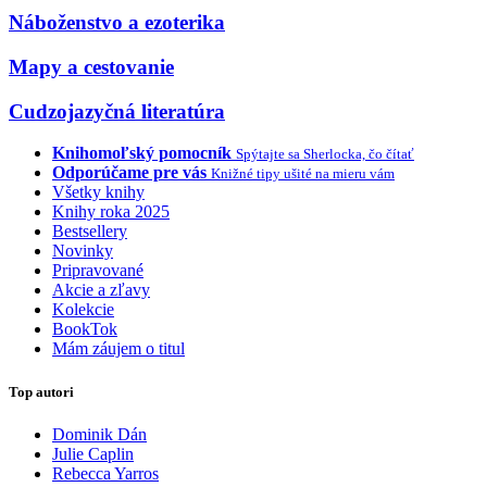
Náboženstvo a ezoterika
Mapy a cestovanie
Cudzojazyčná literatúra
Knihomoľský pomocník
Spýtajte sa Sherlocka, čo čítať
Odporúčame pre vás
Knižné tipy ušité na mieru vám
Všetky knihy
Knihy roka 2025
Bestsellery
Novinky
Pripravované
Akcie a zľavy
Kolekcie
BookTok
Mám záujem o titul
Top autori
Dominik Dán
Julie Caplin
Rebecca Yarros