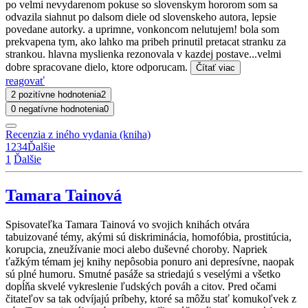
po velmi nevydarenom pokuse so slovenskym hororom som sa
odvazila siahnut po dalsom diele od slovenskeho autora, lepsie
povedane autorky. a uprimne, vonkoncom nelutujem! bola som
prekvapena tym, ako lahko ma pribeh prinutil pretacat stranku za
strankou. hlavna myslienka rezonovala v kazdej postave...velmi
dobre spracovane dielo, ktore odporucam.
Čítať viac
reagovať
2 pozitívne hodnotenia
2
0 negatívne hodnotenia
0
Recenzia z iného vydania (kniha)
1
2
3
4
Ďalšie
1
Ďalšie
Tamara Tainová
Spisovateľka Tamara Tainová vo svojich knihách otvára
tabuizované témy, akými sú diskriminácia, homofóbia, prostitúcia,
korupcia, zneužívanie moci alebo duševné choroby. Napriek
ťažkým témam jej knihy nepôsobia ponuro ani depresívne, naopak
sú plné humoru. Smutné pasáže sa striedajú s veselými a všetko
dopĺňa skvelé vykreslenie ľudských pováh a citov. Pred očami
čitateľov sa tak odvíjajú príbehy, ktoré sa môžu stať komukoľvek z