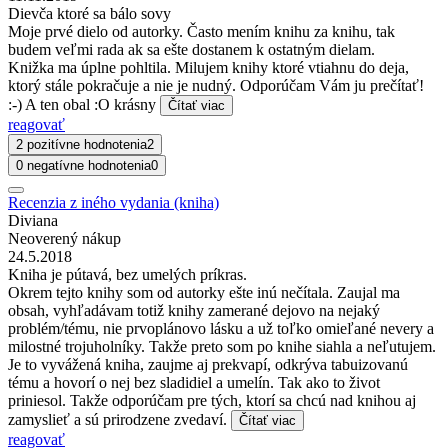
Dievča ktoré sa bálo sovy
Moje prvé dielo od autorky. Často mením knihu za knihu, tak
budem veľmi rada ak sa ešte dostanem k ostatným dielam.
Knižka ma úplne pohltila. Milujem knihy ktoré vtiahnu do deja,
ktorý stále pokračuje a nie je nudný. Odporúčam Vám ju prečítať!
:-) A ten obal :O krásny
Čítať viac
reagovať
2 pozitívne hodnotenia
2
0 negatívne hodnotenia
0
Recenzia z iného vydania (kniha)
Diviana
Neoverený nákup
24.5.2018
Kniha je pútavá, bez umelých príkras.
Okrem tejto knihy som od autorky ešte inú nečítala. Zaujal ma
obsah, vyhľadávam totiž knihy zamerané dejovo na nejaký
problém/tému, nie prvoplánovo lásku a už toľko omieľané nevery a
milostné trojuholníky. Takže preto som po knihe siahla a neľutujem.
Je to vyvážená kniha, zaujme aj prekvapí, odkrýva tabuizovanú
tému a hovorí o nej bez sladidiel a umelín. Tak ako to život
priniesol. Takže odporúčam pre tých, ktorí sa chcú nad knihou aj
zamyslieť a sú prirodzene zvedaví.
Čítať viac
reagovať