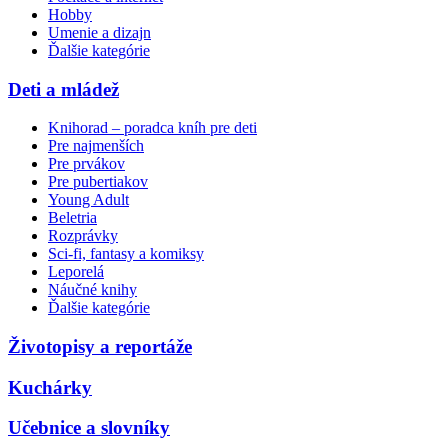
Hobby
Umenie a dizajn
Ďalšie kategórie
Deti a mládež
Knihorad – poradca kníh pre deti
Pre najmenších
Pre prvákov
Pre pubertiakov
Young Adult
Beletria
Rozprávky
Sci-fi, fantasy a komiksy
Leporelá
Náučné knihy
Ďalšie kategórie
Životopisy a reportáže
Kuchárky
Učebnice a slovníky