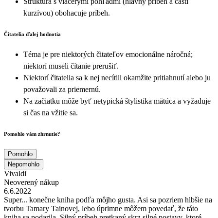
Štruktúra s viacerými pohľadmi (hlavný príbeh a časti
kurzívou) obohacuje príbeh.
Čitatelia ďalej hodnotia
Téma je pre niektorých čitateľov emocionálne náročná;
niektorí museli čítanie prerušiť.
Niektorí čitatelia sa k nej necítili okamžite pritiahnutí alebo ju
považovali za priemernú.
Na začiatku môže byť netypická štylistika mätúca a vyžaduje
si čas na vžitie sa.
Pomohlo vám zhrnutie?
Pomohlo
Nepomohlo
Vivaldi
Neoverený nákup
6.6.2022
Super... konečne kniha podľa môjho gusta. Asi sa pozriem hlbšie na
tvorbu Tamary Tainovej, lebo úprimne môžem povedať, že táto
kniha sa podarila. Silný príbeh pretkaný skrz silné postavy, ktoré