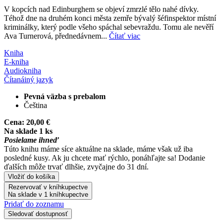
V kopcích nad Edinburghem se objeví zmrzlé tělo nahé dívky.
Téhož dne na druhém konci města zemře bývalý šéfinspektor místní
kriminálky, který podle všeho spáchal sebevraždu. Tomu ale nevěří
Ava Turnerová, přednedávnem...
Čítať viac
Kniha
E-kniha
Audiokniha
Čítaná
iný jazyk
Pevná väzba s prebalom
Čeština
Cena:
20,00 €
Na sklade 1 ks
Posielame ihneď
Túto knihu máme síce aktuálne na sklade, máme však už iba
posledné kusy. Ak ju chcete mať rýchlo, ponáhľajte sa! Dodanie
ďalších môže trvať dlhšie, zvyčajne do 31 dní.
Vložiť do košíka
Rezervovať v kníhkupectve
Na sklade v 1 kníhkupectve
Pridať do zoznamu
Sledovať dostupnosť