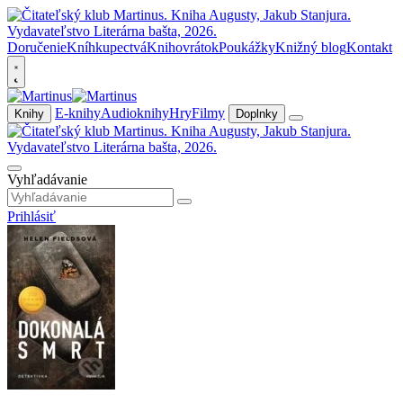
Doručenie
Kníhkupectvá
Knihovrátok
Poukážky
Knižný blog
Kontakt
E-knihy
Audioknihy
Hry
Filmy
Knihy
Doplnky
Vyhľadávanie
Prihlásiť