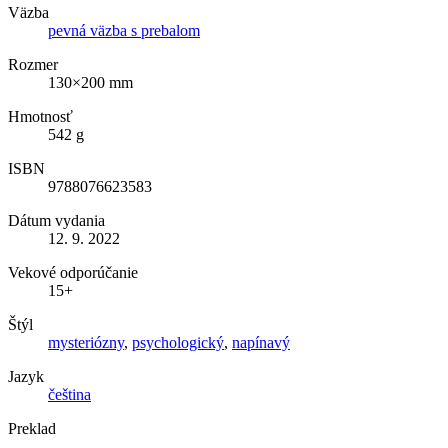
Väzba
pevná väzba s prebalom
Rozmer
130×200 mm
Hmotnosť
542 g
ISBN
9788076623583
Dátum vydania
12. 9. 2022
Vekové odporúčanie
15+
Štýl
mysteriózny
,
psychologický
,
napínavý
Jazyk
čeština
Preklad