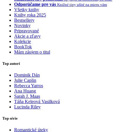
Odporúčame pre vás
Knižné tipy ušité na mieru vám
Všetky knihy
Knihy roka 2025
Bestsellery
Novinky
Pripravované
Akcie a zľavy
Kolekcie
BookTok
Mám záujem o titul
Top autori
Dominik Dán
Julie Caplin
Rebecca Yarros
Ana Huang
Sarah J. Maas
Táňa Keleová Vasilková
Lucinda Riley
Top série
Romantické úteky