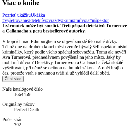
Viac o knihe
Pozrieť ukážku
Ukážka
#vyšetrovanie
#detektívi
#vraždy
#krimi
#mŕtvola
#inšpektor
I zármutek může být smrtící. Třetí případ detektivů Turnerové
a Callanacha z pera bestsellerové autorky.
V kopcích nad Edinburghem se objeví zmrzlé tělo nahé dívky.
Téhož dne na druhém konci města zemře bývalý šéfinspektor místní
kriminálky, který podle všeho spáchal sebevraždu. Tomu ale nevěří
Ava Turnerová, přednedávnem povýšená na jeho místo. Jaký by
mohl mít důvod? Detektivy Turnerovou a Callanacha čeká složité
vyšetřování, při němž se ocitnou na hranici zákona. A opět hrají o
čas, protože vrah s nevinnou tváří si už vyhlédl další oběti.
Čítať viac
Naše katalógové číslo
1664459
Originálny názov
Perfect Death
Počet strán
392