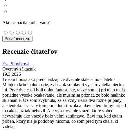
0
0
Ako sa páčila kniha vám?
Pridať recenziu
Recenzie čitateľov
Eva Sloviková
Overený zákazník
19.3.2026
Trosku horsia ako predchadzajuce dve, ale stale silno citatelna
Milujem kriminalne serie, zvlast ak su hlavni vysetrovatelia niecim
ini. Prve dve casti boli uplne fantasticke, takze som aj pri tejto mala
poriadne vysoke ocakavanie, ale musim sa priznat, ze bolo malinko
sklamanie. Uz som zvyknuta, ze sa vzdy riesia dva rozne pripady,
ale tentokrat sa sa v tom poriadne stracala a hlavne ten druhy pripad
ma akosi az tak nebavil. Ale vysetrovanie vrazd, ktore vobec
nevyzeraju ako vrazdy bolo velmi zaujimave. Bavi ma, ked citam
pribeh, ktory nie je podobny nicomu, co som pred tym citala, ci
videla.