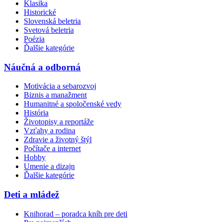
Klasika
Historické
Slovenská beletria
Svetová beletria
Poézia
Ďalšie kategórie
Náučná a odborná
Motivácia a sebarozvoj
Biznis a manažment
Humanitné a spoločenské vedy
História
Životopisy a reportáže
Vzťahy a rodina
Zdravie a životný štýl
Počítače a internet
Hobby
Umenie a dizajn
Ďalšie kategórie
Deti a mládež
Knihorad – poradca kníh pre deti