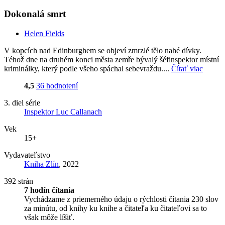
Dokonalá smrt
Helen Fields
V kopcích nad Edinburghem se objeví zmrzlé tělo nahé dívky.
Téhož dne na druhém konci města zemře bývalý šéfinspektor místní
kriminálky, který podle všeho spáchal sebevraždu....
Čítať viac
4,5
36 hodnotení
3. diel série
Inspektor Luc Callanach
Vek
15+
Vydavateľstvo
Kniha Zlín
, 2022
392 strán
7 hodín čítania
Vychádzame z priemerného údaju o rýchlosti čítania 230 slov
za minútu, od knihy ku knihe a čitateľa ku čitateľovi sa to
však môže líšiť.