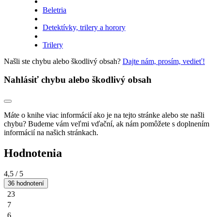
Beletria
Detektívky, trilery a horory
Trilery
Našli ste chybu alebo škodlivý obsah?
Dajte nám, prosím, vedieť!
Nahlásiť chybu alebo škodlivý obsah
Máte o knihe viac informácií ako je na tejto stránke alebo ste našli
chybu? Budeme vám veľmi vďační, ak nám pomôžete s doplnením
informácií na našich stránkach.
Hodnotenia
4,5
/ 5
36 hodnotení
23
7
6