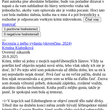
Pani autorka pise aboslutne brilantne, bude vas poriadne drzavat v
napati a da vam nahliadnut do hlavy serioveho vraha tak
jednoducho, akoby vam opisovala ake je vonku pocasie. Hoci tato
cast bola malinko slabsia, kniha ma u mna 4 a pol hviezdicky a
rozhodne je odporucam vsetkym krimi milovnikom.
Čítať viac
reagovať
1 pozitívne hodnotenie
1
0 negatívne hodnotenia
0
Recenzia z iného vydania (slovenčina, 2024)
Kristína Klabníková
Overený zákazník
20.9.2025
Krimi, triller sú jedny z mojich najobľúbenejších žánrov. Vždy sa
poteším keď objavím nejakú novú sériu, lebo však nikdy ich nie je
dosť, že? Po tejto sérií som pokukovala už dlhšiu dobu, len sa mi k
nej nepodarilo nejak dostať. Prvá časť sa mi veľmi páčila, druhá za
ňou nijak nezaostávala a aj preto som sa tešila na ďalšiu časť. Znova
som dostala výborný príbeh, dokonalú zápletku, zvrátené vraždy,
akurátnu dávku nechutnosti. Kniha podľa môjho gusta, takže je
jasné, že spokojná som bola aj tentoraz.
<i>V kopcích nad Edinburghem se objeví zmrzlé tělo nahé dívky.
Téhož dne na druhém konci města zemře bývalý šéfinspektor místní
kriminálky George Begbie, který podle všeho spáchal sebevraždu.