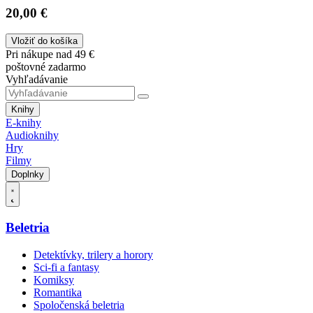
20,00 €
Vložiť do košíka
Pri nákupe nad 49 €
poštovné zadarmo
Vyhľadávanie
Knihy
E-knihy
Audioknihy
Hry
Filmy
Doplnky
Beletria
Detektívky, trilery a horory
Sci-fi a fantasy
Komiksy
Romantika
Spoločenská beletria