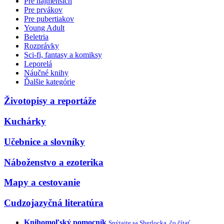
Pre najmenších
Pre prvákov
Pre pubertiakov
Young Adult
Beletria
Rozprávky
Sci-fi, fantasy a komiksy
Leporelá
Náučné knihy
Ďalšie kategórie
Životopisy a reportáže
Kuchárky
Učebnice a slovníky
Náboženstvo a ezoterika
Mapy a cestovanie
Cudzojazyčná literatúra
Knihomoľský pomocník
Spýtajte sa Sherlocka, čo čítať