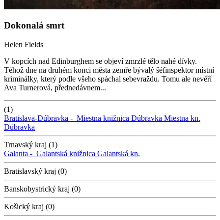
Dokonalá smrt
Helen Fields
V kopcích nad Edinburghem se objeví zmrzlé tělo nahé dívky.
Téhož dne na druhém konci města zemře bývalý šéfinspektor místní
kriminálky, který podle všeho spáchal sebevraždu. Tomu ale nevěří
Ava Turnerová, přednedávnem...
(1)
Bratislava-Dúbravka -
Miestna knižnica Dúbravka
Miestna kn.
Dúbravka
Trnavský kraj (1)
Galanta -
Galantská knižnica
Galantská kn.
Bratislavský kraj (0)
Banskobystrický kraj (0)
Košický kraj (0)