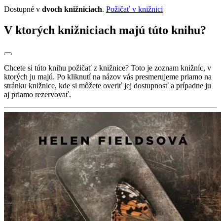
Dostupné v
dvoch knižniciach
.
Požičať v knižnici
V ktorých knižniciach majú túto knihu?
Chcete si túto knihu požičať z knižnice? Toto je zoznam knižníc, v
ktorých ju majú. Po kliknutí na názov vás presmerujeme priamo na
stránku knižnice, kde si môžete overiť jej dostupnosť a prípadne ju
aj priamo rezervovať.