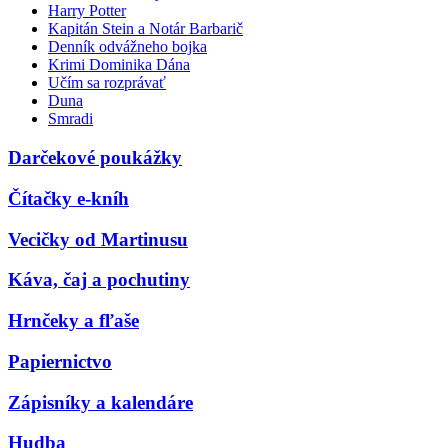
Harry Potter
Kapitán Stein a Notár Barbarič
Denník odvážneho bojka
Krimi Dominika Dána
Učím sa rozprávať
Duna
Smradi
Darčekové poukážky
Čítačky e-kníh
Vecičky od Martinusu
Káva, čaj a pochutiny
Hrnčeky a fľaše
Papiernictvo
Zápisníky a kalendáre
Hudba