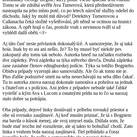
Tomu se ale zdráhá uvěřit Ava Turnerová, která přednedávnem
nastoupila na jeho místo poté, co po letech náročné služby odešel do
důchodu. Jaký by mohl mít důvod? Detektivy Turnerovou a
Callanacha čeká složité vyšetřování, při němž se ocitnou na hranici
zákona. A opět hrají o čas, protože vrah s nevinnou tváří si už
vyhlédl další oběti.</i>
Aj táto časť nesie prívlastok dokonalý/á/é. A samozrejme, že aj taká
bola. Inak by to asi ani nešlo, že? To by musel byť niekde pes
zakopaný aby tomu tak nebolo. Autorka hneď na začiatku rozbieha
dve zápletky. Prvá zápletka sa týka mŕtveho dievča. Druhá zápletka
zase zasiahne členov edingburskej polície. Týka sa totižto Begpieho.
Obidva prípady vyzerajú ako samovraždy. Ale čo ak tomu nie je.
Plus ďalšie podozrivé smrti na seba nenechávajú na seba dlho čakať.
Tu to autorka znova naozaj dokonale zamotáva a pohráva sa jednak
s čitateľom a s políciou. Ani jeden z prípadov nebude také ľahké
vyriešiť a kým Ava s Lucom a ostatnými prídu na to čo sa naozaj
stalo dobre sa potrápia.
Oba prípady, dejové linky dostávajú v príbehu rovnaký priestor a
obe sú rovnako zaujímavé. Aj keď musím priznať, že tá s Begpiem
ma bavila o kúsok menej, ale svoj zmysel mala. Dúfala som, že
bude mať trochu iné rozuzlenie, ale aj takto to bohužiaľ chodí. Zato
linka s vrahom bola naozaj zaujímavá. Tiel pribúdalo a čoraz