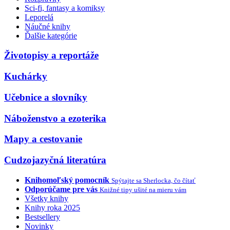
Sci-fi, fantasy a komiksy
Leporelá
Náučné knihy
Ďalšie kategórie
Životopisy a reportáže
Kuchárky
Učebnice a slovníky
Náboženstvo a ezoterika
Mapy a cestovanie
Cudzojazyčná literatúra
Knihomoľský pomocník
Spýtajte sa Sherlocka, čo čítať
Odporúčame pre vás
Knižné tipy ušité na mieru vám
Všetky knihy
Knihy roka 2025
Bestsellery
Novinky