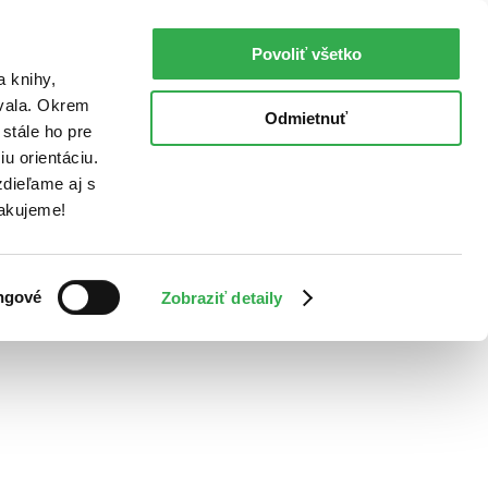
Povoliť všetko
a knihy,
ovala. Okrem
Odmietnuť
stále ho pre
u orientáciu.
dieľame aj s
Ďakujeme!
ngové
Zobraziť detaily