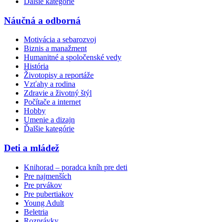
Ďalšie kategórie
Náučná a odborná
Motivácia a sebarozvoj
Biznis a manažment
Humanitné a spoločenské vedy
História
Životopisy a reportáže
Vzťahy a rodina
Zdravie a životný štýl
Počítače a internet
Hobby
Umenie a dizajn
Ďalšie kategórie
Deti a mládež
Knihorad – poradca kníh pre deti
Pre najmenších
Pre prvákov
Pre pubertiakov
Young Adult
Beletria
Rozprávky