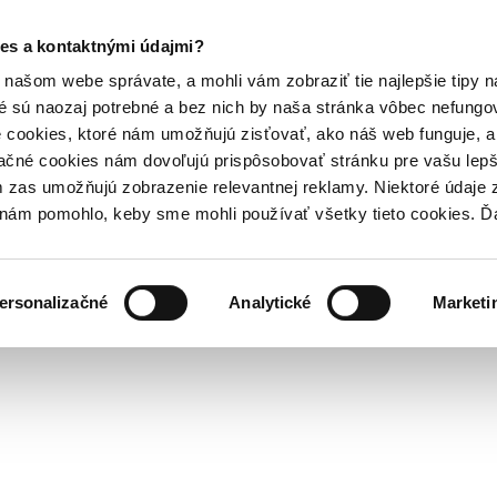
es a kontaktnými údajmi?
našom webe správate, a mohli vám zobraziť tie najlepšie tipy n
é sú naozaj potrebné a bez nich by naša stránka vôbec nefung
 cookies, ktoré nám umožňujú zisťovať, ako náš web funguje, a 
ačné cookies nám dovoľujú prispôsobovať stránku pre vašu lepši
zas umožňujú zobrazenie relevantnej reklamy. Niektoré údaje z
y nám pomohlo, keby sme mohli používať všetky tieto cookies. 
ersonalizačné
Analytické
Marketi