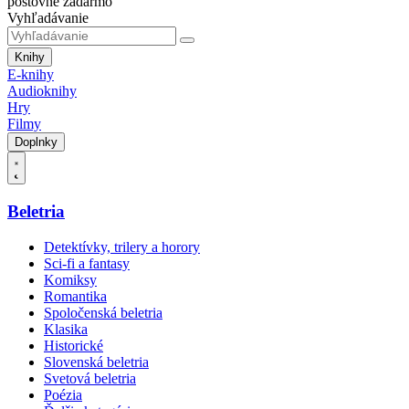
poštovné zadarmo
Vyhľadávanie
Knihy
E-knihy
Audioknihy
Hry
Filmy
Doplnky
Beletria
Detektívky, trilery a horory
Sci-fi a fantasy
Komiksy
Romantika
Spoločenská beletria
Klasika
Historické
Slovenská beletria
Svetová beletria
Poézia