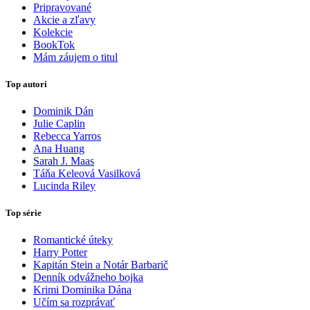
Pripravované
Akcie a zľavy
Kolekcie
BookTok
Mám záujem o titul
Top autori
Dominik Dán
Julie Caplin
Rebecca Yarros
Ana Huang
Sarah J. Maas
Táňa Keleová Vasilková
Lucinda Riley
Top série
Romantické úteky
Harry Potter
Kapitán Stein a Notár Barbarič
Denník odvážneho bojka
Krimi Dominika Dána
Učím sa rozprávať