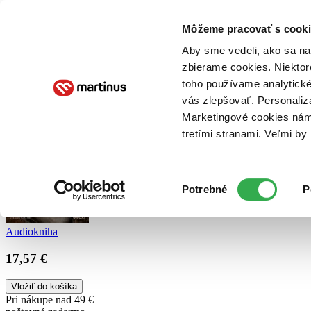
Doručenie
Kníhkupectvá
Knihovrátok
Poukážky
Knižný blog
Kontakt
Môžeme pracovať s cooki
Aby sme vedeli, ako sa na 
zbierame cookies. Niektor
E-knihy
Audioknihy
Hry
Filmy
Knihy
Doplnky
toho používame analytické
vás zlepšovať. Personaliz
Vyhľadávanie
Marketingové cookies nám 
tretími stranami. Veľmi b
Prihlásiť
Výber
Potrebné
P
súhlasu
Audiokniha
17,57 €
Vložiť do košíka
Pri nákupe nad 49 €