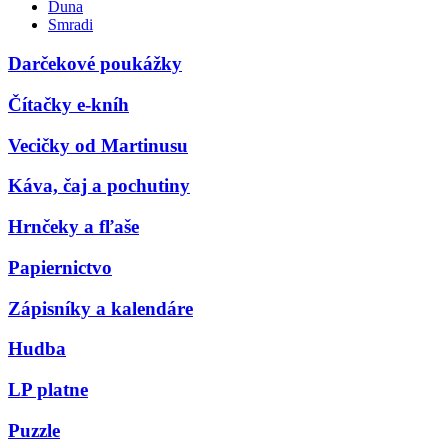
Duna
Smradi
Darčekové poukážky
Čítačky e-kníh
Vecičky od Martinusu
Káva, čaj a pochutiny
Hrnčeky a fľaše
Papiernictvo
Zápisníky a kalendáre
Hudba
LP platne
Puzzle