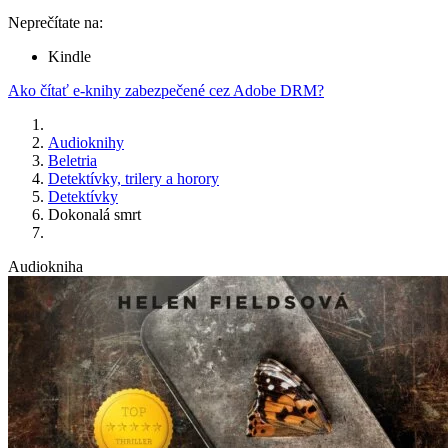
Neprečítate na:
Kindle
Ako čítať e-knihy zabezpečené cez Adobe DRM?
Audioknihy
Beletria
Detektívky, trilery a horory
Detektívky
Dokonalá smrt
Audiokniha