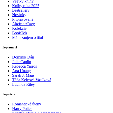
Všetky knihy
Knihy roka 2025
Bestsellery
Novinky
Pripravované
Akcie a zľavy
Kolekcie
BookTok
Mám záujem o titul
Top autori
Dominik Dán
Julie Caplin
Rebecca Yarros
Ana Huang
Sarah J. Maas
Táňa Keleová Vasilková
Lucinda Riley
Top série
Romantické úteky
Harry Potter