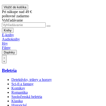
Vložiť do košíka
Pri nákupe nad 49 €
poštovné zadarmo
Vyhľadávanie
Knihy
E-knihy
Audioknihy
Hry
Filmy
Doplnky
Beletria
Detektívky, trilery a horory
Sci-fi a fantasy
Komiksy
Romantika
Spoločenská beletria
Klasika
Historické