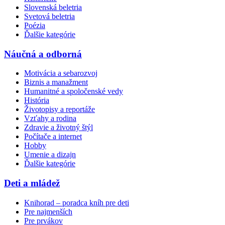
Slovenská beletria
Svetová beletria
Poézia
Ďalšie kategórie
Náučná a odborná
Motivácia a sebarozvoj
Biznis a manažment
Humanitné a spoločenské vedy
História
Životopisy a reportáže
Vzťahy a rodina
Zdravie a životný štýl
Počítače a internet
Hobby
Umenie a dizajn
Ďalšie kategórie
Deti a mládež
Knihorad – poradca kníh pre deti
Pre najmenších
Pre prvákov