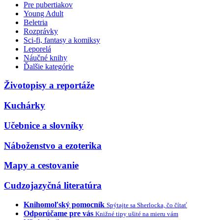
Pre pubertiakov
Young Adult
Beletria
Rozprávky
Sci-fi, fantasy a komiksy
Leporelá
Náučné knihy
Ďalšie kategórie
Životopisy a reportáže
Kuchárky
Učebnice a slovníky
Náboženstvo a ezoterika
Mapy a cestovanie
Cudzojazyčná literatúra
Knihomoľský pomocník
Spýtajte sa Sherlocka, čo čítať
Odporúčame pre vás
Knižné tipy ušité na mieru vám