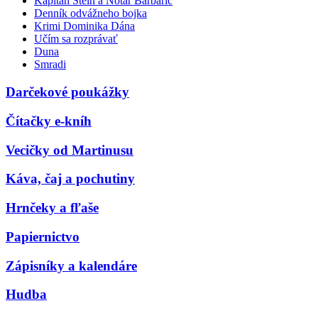
Kapitán Stein a Notár Barbarič
Denník odvážneho bojka
Krimi Dominika Dána
Učím sa rozprávať
Duna
Smradi
Darčekové poukážky
Čítačky e-kníh
Vecičky od Martinusu
Káva, čaj a pochutiny
Hrnčeky a fľaše
Papiernictvo
Zápisníky a kalendáre
Hudba