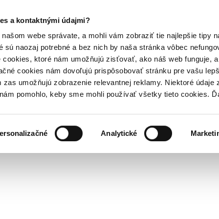
es a kontaktnými údajmi?
našom webe správate, a mohli vám zobraziť tie najlepšie tipy n
é sú naozaj potrebné a bez nich by naša stránka vôbec nefung
 cookies, ktoré nám umožňujú zisťovať, ako náš web funguje, a 
ačné cookies nám dovoľujú prispôsobovať stránku pre vašu lepši
zas umožňujú zobrazenie relevantnej reklamy. Niektoré údaje z
y nám pomohlo, keby sme mohli používať všetky tieto cookies. 
ersonalizačné
Analytické
Marketi