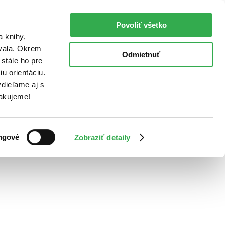
Povoliť všetko
a knihy,
ovala. Okrem
Odmietnuť
stále ho pre
u orientáciu.
dieľame aj s
Ďakujeme!
ngové
Zobraziť detaily