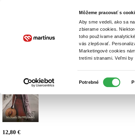
Doručenie
Kníhkupectvá
Knihovrátok
Poukážky
Knižný blog
Kontakt
Môžeme pracovať s cooki
Aby sme vedeli, ako sa na 
zbierame cookies. Niektor
E-knihy
Audioknihy
Hry
Filmy
Knihy
Doplnky
toho používame analytické
vás zlepšovať. Personaliz
Vyhľadávanie
Marketingové cookies nám 
tretími stranami. Veľmi b
Prihlásiť
Výber
Potrebné
P
súhlasu
12,80 €