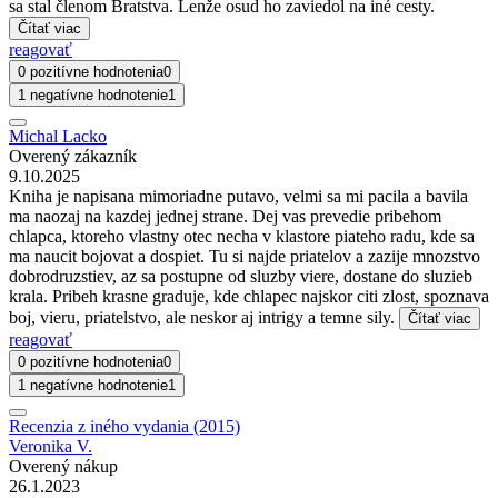
sa stal členom Bratstva. Lenže osud ho zaviedol na iné cesty.
Čítať viac
reagovať
0 pozitívne hodnotenia
0
1 negatívne hodnotenie
1
Michal Lacko
Overený zákazník
9.10.2025
Kniha je napisana mimoriadne putavo, velmi sa mi pacila a bavila
ma naozaj na kazdej jednej strane. Dej vas prevedie pribehom
chlapca, ktoreho vlastny otec necha v klastore piateho radu, kde sa
ma naucit bojovat a dospiet. Tu si najde priatelov a zazije mnozstvo
dobrodruzstiev, az sa postupne od sluzby viere, dostane do sluzieb
krala. Pribeh krasne graduje, kde chlapec najskor citi zlost, spoznava
boj, vieru, priatelstvo, ale neskor aj intrigy a temne sily.
Čítať viac
reagovať
0 pozitívne hodnotenia
0
1 negatívne hodnotenie
1
Recenzia z iného vydania (2015)
Veronika V.
Overený nákup
26.1.2023