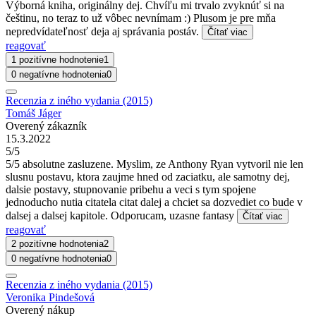
Výborná kniha, originálny dej. Chvíľu mi trvalo zvyknúť si na
češtinu, no teraz to už vôbec nevnímam :) Plusom je pre mňa
nepredvídateľnosť deja aj správania postáv.
Čítať viac
reagovať
1 pozitívne hodnotenie
1
0 negatívne hodnotenia
0
Recenzia z iného vydania (2015)
Tomáš Jáger
Overený zákazník
15.3.2022
5/5
5/5 absolutne zasluzene. Myslim, ze Anthony Ryan vytvoril nie len
slusnu postavu, ktora zaujme hned od zaciatku, ale samotny dej,
dalsie postavy, stupnovanie pribehu a veci s tym spojene
jednoducho nutia citatela citat dalej a chciet sa dozvediet co bude v
dalsej a dalsej kapitole. Odporucam, uzasne fantasy
Čítať viac
reagovať
2 pozitívne hodnotenia
2
0 negatívne hodnotenia
0
Recenzia z iného vydania (2015)
Veronika Pindešová
Overený nákup