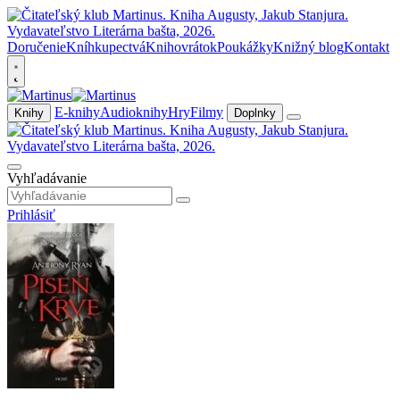
Doručenie
Kníhkupectvá
Knihovrátok
Poukážky
Knižný blog
Kontakt
E-knihy
Audioknihy
Hry
Filmy
Knihy
Doplnky
Vyhľadávanie
Prihlásiť