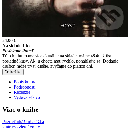
24,90 €
Na sklade 1 ks
Posielame ihneď
Túto knihu máme síce aktuálne na sklade, máme však už iba
posledné kusy. Ak ju chcete mať rýchlo, ponáhľajte sa! Dodanie
ďalších môže trvať dlhšie, zvyčajne do piatich dní.
Do košíka
Popis knihy
Podrobnosti
Recenzie
Vydavateľstvo
Viac o knihe
Pozrieť ukážku
Ukážka
#intrigy
#viera
#vojny