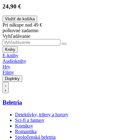
24,90 €
Vložiť do košíka
Pri nákupe nad 49 €
poštovné zadarmo
Vyhľadávanie
Knihy
E-knihy
Audioknihy
Hry
Filmy
Doplnky
Beletria
Detektívky, trilery a horory
Sci-fi a fantasy
Komiksy
Romantika
Spoločenská beletria