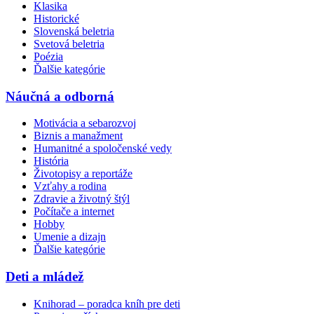
Klasika
Historické
Slovenská beletria
Svetová beletria
Poézia
Ďalšie kategórie
Náučná a odborná
Motivácia a sebarozvoj
Biznis a manažment
Humanitné a spoločenské vedy
História
Životopisy a reportáže
Vzťahy a rodina
Zdravie a životný štýl
Počítače a internet
Hobby
Umenie a dizajn
Ďalšie kategórie
Deti a mládež
Knihorad – poradca kníh pre deti