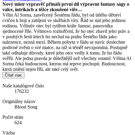
Nový mistr vypravěč přináší první díl výpravné fantasy ságy o
válce, intrikách a těžce zkoušené víře…
Vélin Al Sorna, zasvěcený Šestému řádu, byl od útlého dětství
cvičen k boji a zabíjení ve službách víry. Řád se stal jeho jedinou
rodinou. Vélinův otec byl rytířem krále Januse, panovníka
sjednocené říše. Vélinovo rozhořčení, že ho otec zbavil jeho práv a
v pouhých šesti letech ho nechal na prahu Šestého řádu jako
nalezence, nezná mezí. Během pobytu v řádu se navíc doslechne
podivné zvěsti o své matce, na niž si téměř nevzpomíná. Postupně
také odhaluje důvody, které jeho otce vedly k tomu, že ho řádu
svěřil. Ale jedna pravda je důležitější než všechny ostatní: Vélina Al
Sornu čeká budoucnost, kterou má teprve pochopit. Budoucnost,
která změní nejen říši, ale také celý svět.
Čítať viac
Naše katalógové číslo
176232
Originálny názov
Blood Song
Počet strán
624
Väzba