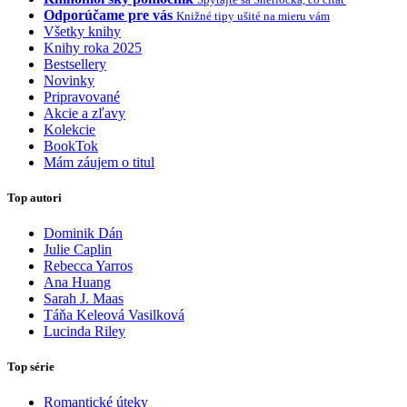
Odporúčame pre vás
Knižné tipy ušité na mieru vám
Všetky knihy
Knihy roka 2025
Bestsellery
Novinky
Pripravované
Akcie a zľavy
Kolekcie
BookTok
Mám záujem o titul
Top autori
Dominik Dán
Julie Caplin
Rebecca Yarros
Ana Huang
Sarah J. Maas
Táňa Keleová Vasilková
Lucinda Riley
Top série
Romantické úteky