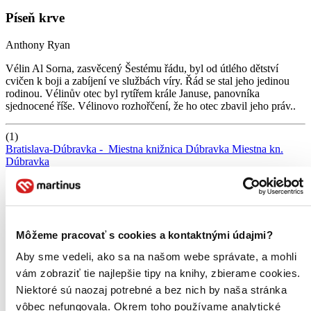
Píseň krve
Anthony Ryan
Vélin Al Sorna, zasvěcený Šestému řádu, byl od útlého dětství
cvičen k boji a zabíjení ve službách víry. Řád se stal jeho jedinou
rodinou. Vélinův otec byl rytířem krále Januse, panovníka
sjednocené říše. Vélinovo rozhořčení, že ho otec zbavil jeho práv..
(1)
Bratislava-Dúbravka -
Miestna knižnica Dúbravka
Miestna kn.
Dúbravka
Bratislavský kraj (2)
Bratislava -
Mestská knižnica
Mestská kn.
Malacky -
Knižnica
MCK
Kn. MCK
Môžeme pracovať s cookies a kontaktnými údajmi?
Nitriansky kraj (2)
Levice -
Tekovská knižnica
Tekovská kn.
Šaľa -
Mestská knižnica
Aby sme vedeli, ako sa na našom webe správate, a mohli
Mestská kn.
vám zobraziť tie najlepšie tipy na knihy, zbierame cookies.
Trnavský kraj (1)
Niektoré sú naozaj potrebné a bez nich by naša stránka
Trnava -
Knižnica J. Fándlyho
Kn. J. Fándlyho
vôbec nefungovala. Okrem toho používame analytické