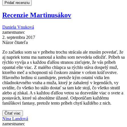
Pridať recenziu
Recenzie Martinusákov
Daniela Vnuková
zamestnanec
2. septembra 2017
Názor čitateľa
Zo začiatku som sa v príbehu trochu strácala ale musím povedať, že
aj napriek tomu ma namotal a knihu som nevedela odložiť. Príbeh sa
rýchlo vyvíja a s každou ďalšou stranou zisťujete, že vás príbeh
opantal ešte viac. Z malého chlapca sa rýchlo stáva dospelý muž,
ktorého meč a schopnosti sú čoskoro známe v celom kráľovstve.
Hlavného hrdinu si zamilujete, pretože kým ostatní vidia len
chladnokrvného vraha a muža, ktorý je zahalený v legendách, vy
uvidíte, čo všetko ho stálo dostať sa tam kde stojí, čo všetko stratil
alebo aj získal. A s každou ďalšou vetou sa dozvedáte viac o svete a
postavách, ktoré sú absolútne úžasné. Odporúčam každému
fanúšikovi fantasy, pretože tento príbeh chytí každého z nich.
Čítať viac
Nina Landová
zamestnanec