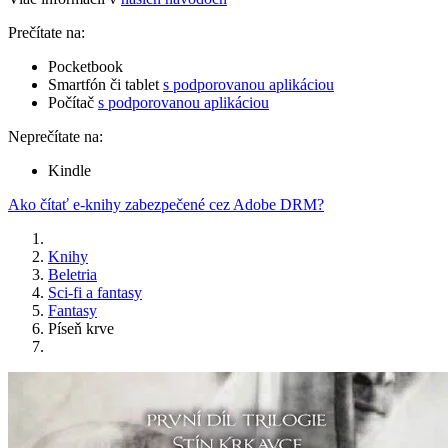
Prečítate na:
Pocketbook
Smartfón či tablet
s podporovanou aplikáciou
Počítač
s podporovanou aplikáciou
Neprečítate na:
Kindle
Ako čítať e-knihy zabezpečené cez Adobe DRM?
Knihy
Beletria
Sci-fi a fantasy
Fantasy
Píseň krve