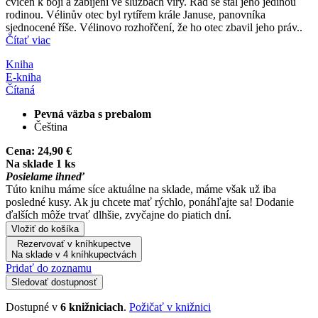
cvičen k boji a zabíjení ve službách víry. Řád se stal jeho jedinou
rodinou. Vélinův otec byl rytířem krále Januse, panovníka
sjednocené říše. Vélinovo rozhořčení, že ho otec zbavil jeho práv..
Čítať viac
Kniha
E-kniha
Čítaná
Pevná väzba s prebalom
Čeština
Cena:
24,90 €
Na sklade 1 ks
Posielame ihneď
Túto knihu máme síce aktuálne na sklade, máme však už iba
posledné kusy. Ak ju chcete mať rýchlo, ponáhľajte sa! Dodanie
ďalších môže trvať dlhšie, zvyčajne do piatich dní.
Vložiť do košíka
Rezervovať v kníhkupectve
Na sklade v 4 kníhkupectvách
Pridať do zoznamu
Sledovať dostupnosť
Dostupné v
6 knižniciach
.
Požičať v knižnici