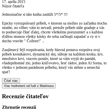
17. apríla 2015
Názor čitateľa
Jednoznačne si táto kniha zaslúži 5*/5* !!!
Epicky vyrozprávaný príbeh, v ktorom sa možno zo začiatku trochu
stratíte, no vôbec vám to nevadí, pretože príbeh stále graduje a vás
to podnecuje čítať ďalej, chcete všetkému porozumieť a s každou
ďalšou stranou všetky kúsky do seba začínajú zapadať a vy si v
duchu vravíte " Čožeee!" ..
Zaujímavý štýl rozprávania, kedy hlavná postava rozpráva svoj
príbeh kronikárovi, dynamický dej, súboje na každom kroku, krv,
množstvo krvi, viacero postáv, ktoré sa vám vryjú do pamäti,
všadeprítomné zlo, jedno kráľovstvo, šesť rádov, jeden Al Sorna, to
všetko v jednom parádnom príbehu, ktorý vás strhne a nenechá
spať!
Čítať viac
Viac hodnotení od ľudí z Martinusu
Recenzie čitateľov
Zhrnutie recenzií