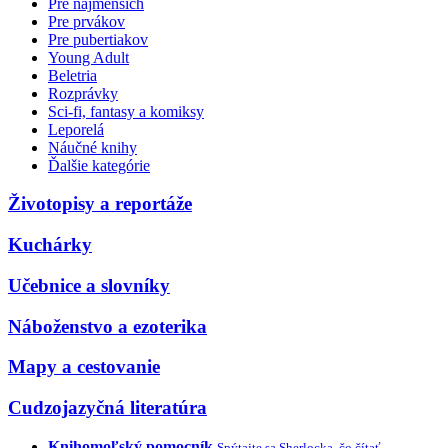
Pre najmenších
Pre prvákov
Pre pubertiakov
Young Adult
Beletria
Rozprávky
Sci-fi, fantasy a komiksy
Leporelá
Náučné knihy
Ďalšie kategórie
Životopisy a reportáže
Kuchárky
Učebnice a slovníky
Náboženstvo a ezoterika
Mapy a cestovanie
Cudzojazyčná literatúra
Knihomoľský pomocník
Spýtajte sa Sherlocka, čo čítať