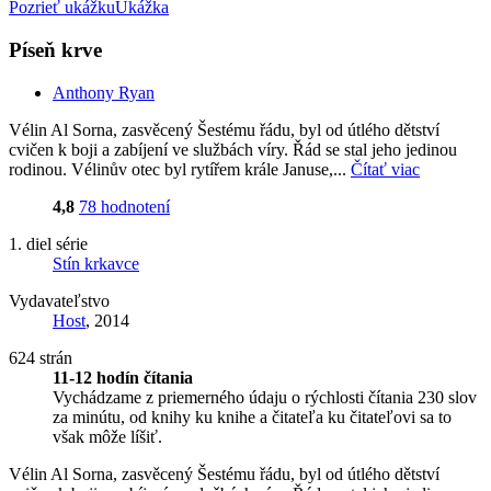
Pozrieť ukážku
Ukážka
Píseň krve
Anthony Ryan
Vélin Al Sorna, zasvěcený Šestému řádu, byl od útlého dětství
cvičen k boji a zabíjení ve službách víry. Řád se stal jeho jedinou
rodinou. Vélinův otec byl rytířem krále Januse,...
Čítať viac
4,8
78 hodnotení
1. diel série
Stín krkavce
Vydavateľstvo
Host
, 2014
624 strán
11-12 hodín čítania
Vychádzame z priemerného údaju o rýchlosti čítania 230 slov
za minútu, od knihy ku knihe a čitateľa ku čitateľovi sa to
však môže líšiť.
Vélin Al Sorna, zasvěcený Šestému řádu, byl od útlého dětství