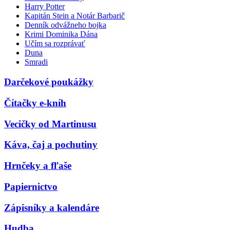
Harry Potter
Kapitán Stein a Notár Barbarič
Denník odvážneho bojka
Krimi Dominika Dána
Učím sa rozprávať
Duna
Smradi
Darčekové poukážky
Čítačky e-kníh
Vecičky od Martinusu
Káva, čaj a pochutiny
Hrnčeky a fľaše
Papiernictvo
Zápisníky a kalendáre
Hudba