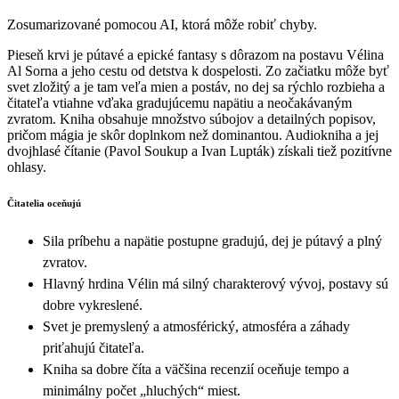
Zosumarizované pomocou AI, ktorá môže robiť chyby.
Pieseň krvi je pútavé a epické fantasy s dôrazom na postavu Vélinа
Al Sorna a jeho cestu od detstva k dospelosti. Zo začiatku môže byť
svet zložitý a je tam veľa mien a postáv, no dej sa rýchlo rozbieha a
čitateľa vtiahne vďaka gradujúcemu napätiu a neočakávaným
zvratom. Kniha obsahuje množstvo súbojov a detailných popisov,
pričom mágia je skôr doplnkom než dominantou. Audiokniha a jej
dvojhlasé čítanie (Pavol Soukup a Ivan Lupták) získali tiež pozitívne
ohlasy.
Čitatelia oceňujú
Sila príbehu a napätie postupne gradujú, dej je pútavý a plný
zvratov.
Hlavný hrdina Vélin má silný charakterový vývoj, postavy sú
dobre vykreslené.
Svet je premyslený a atmosférický, atmosféra a záhady
priťahujú čitateľa.
Kniha sa dobre číta a väčšina recenzií oceňuje tempo a
minimálny počet „hluchých“ miest.