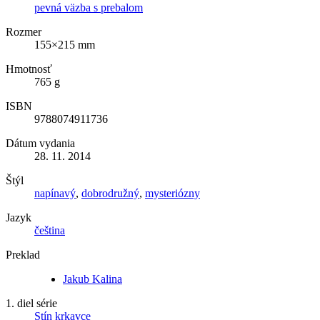
pevná väzba s prebalom
Rozmer
155×215 mm
Hmotnosť
765 g
ISBN
9788074911736
Dátum vydania
28. 11. 2014
Štýl
napínavý
,
dobrodružný
,
mysteriózny
Jazyk
čeština
Preklad
Jakub Kalina
1. diel série
Stín krkavce