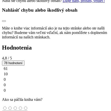
Našli ste chybu alebo škodlivý obsah?
Dajte nám, prosím, vedieť!
Nahlásiť chybu alebo škodlivý obsah
Máte o knihe viac informácií ako je na tejto stránke alebo ste našli
chybu? Budeme vám veľmi vďační, ak nám pomôžete s doplnením
informácií na našich stránkach.
Hodnotenia
4,8
/ 5
78 hodnotení
61
10
0
0
0
Ako sa páčila kniha vám?