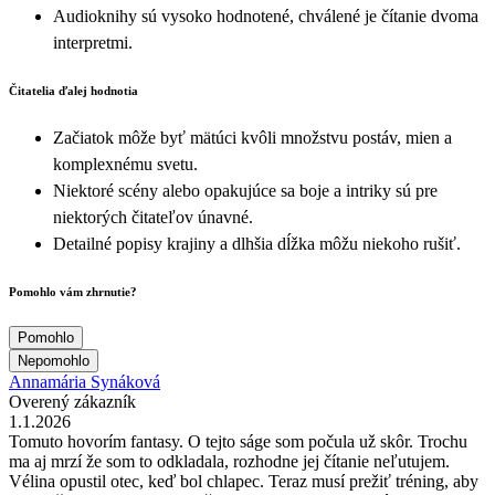
Audioknihy sú vysoko hodnotené, chválené je čítanie dvoma
interpretmi.
Čitatelia ďalej hodnotia
Začiatok môže byť mätúci kvôli množstvu postáv, mien a
komplexnému svetu.
Niektoré scény alebo opakujúce sa boje a intriky sú pre
niektorých čitateľov únavné.
Detailné popisy krajiny a dlhšia dĺžka môžu niekoho rušiť.
Pomohlo vám zhrnutie?
Pomohlo
Nepomohlo
Annamária Synáková
Overený zákazník
1.1.2026
Tomuto hovorím fantasy. O tejto ságe som počula už skôr. Trochu
ma aj mrzí že som to odkladala, rozhodne jej čítanie neľutujem.
Vélina opustil otec, keď bol chlapec. Teraz musí prežiť tréning, aby