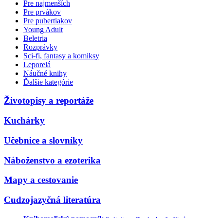
Pre najmenších
Pre prvákov
Pre pubertiakov
Young Adult
Beletria
Rozprávky
Sci-fi, fantasy a komiksy
Leporelá
Náučné knihy
Ďalšie kategórie
Životopisy a reportáže
Kuchárky
Učebnice a slovníky
Náboženstvo a ezoterika
Mapy a cestovanie
Cudzojazyčná literatúra