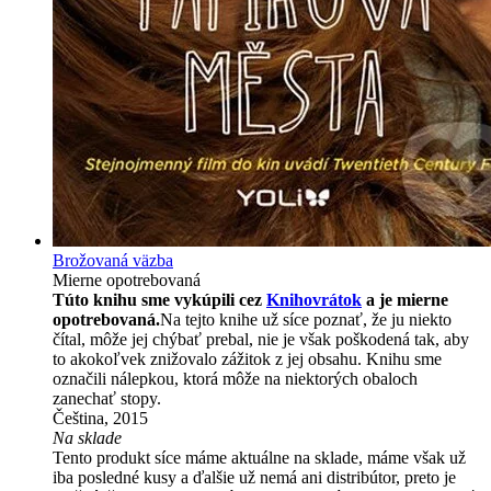
Brožovaná väzba
Mierne opotrebovaná
Túto knihu sme vykúpili cez
Knihovrátok
a je mierne
opotrebovaná.
Na tejto knihe už síce poznať, že ju niekto
čítal, môže jej chýbať prebal, nie je však poškodená tak, aby
to akokoľvek znižovalo zážitok z jej obsahu. Knihu sme
označili nálepkou, ktorá môže na niektorých obaloch
zanechať stopy.
Čeština, 2015
Na sklade
Tento produkt síce máme aktuálne na sklade, máme však už
iba posledné kusy a ďalšie už nemá ani distribútor, preto je