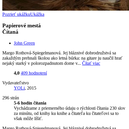
Pozrieť ukážku
Ukážka
Papierové mestá
Čítaná
John Green
Margo Rothová-Spiegelmanová. Jej bláznivé dobrodružstvá sa
zakaždým prehnali školou ako letná búrka: na gitare ju naučil hrať
nejaký starký v polorozpadnutom dome v...
Čítať viac
4,0
409 hodnotení
Vydavateľstvo
YOLi
, 2015
296 strán
5-6 hodín čítania
Vychádzame z priemerného údaju o rýchlosti čítania 230 slov
za minútu, od knihy ku knihe a čitateľa ku čitateľovi sa to
však môže líšiť.
Margo Rothová-Spiegelmanová. Jej bláznivé dobrodružstvá sa