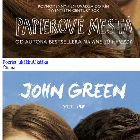
Pozrieť ukážku
Ukážka
Čítaná