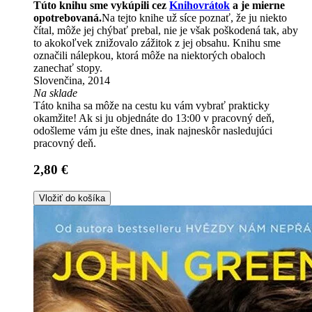
Túto knihu sme vykúpili cez
Knihovrátok
a je mierne
opotrebovaná.
Na tejto knihe už síce poznať, že ju niekto
čítal, môže jej chýbať prebal, nie je však poškodená tak, aby
to akokoľvek znižovalo zážitok z jej obsahu. Knihu sme
označili nálepkou, ktorá môže na niektorých obaloch
zanechať stopy.
Slovenčina, 2014
Na sklade
Táto kniha sa môže na cestu ku vám vybrať prakticky
okamžite! Ak si ju objednáte do 13:00 v pracovný deň,
odošleme vám ju ešte dnes, inak najneskôr nasledujúci
pracovný deň.
2,80 €
Vložiť do košíka