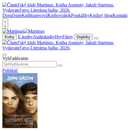
Doručenie
Kníhkupectvá
Knihovrátok
Poukážky
Knižný blog
Kontakt
E-knihy
Audioknihy
Hry
Filmy
Knihy
Doplnky
Vyhľadávanie
Prihlásiť