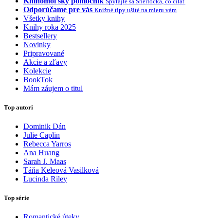
Knihomoľský pomocník
Spýtajte sa Sherlocka, čo čítať
Odporúčame pre vás
Knižné tipy ušité na mieru vám
Všetky knihy
Knihy roka 2025
Bestsellery
Novinky
Pripravované
Akcie a zľavy
Kolekcie
BookTok
Mám záujem o titul
Top autori
Dominik Dán
Julie Caplin
Rebecca Yarros
Ana Huang
Sarah J. Maas
Táňa Keleová Vasilková
Lucinda Riley
Top série
Romantické úteky