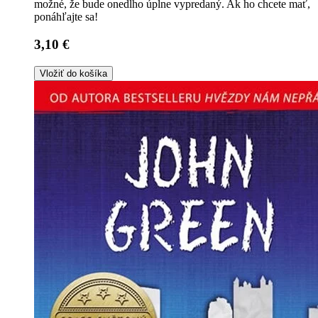
možné, že bude onedlho úplne vypredaný. Ak ho chcete mať,
ponáhľajte sa!
3,10 €
Vložiť do košíka