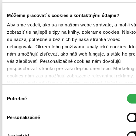
Môžeme pracovať s cookies a kontaktnými údajmi?
Pevná väzba
Výborný stav
Aby sme vedeli, ako sa na našom webe správate, a mohli v
Túto knihu sme vykúpili cez
Knihovrátok
a je vo
zobraziť tie najlepšie tipy na knihy, zbierame cookies. Niekto
výbornom stave.
Rozdiel medzi touto knihou a novou by ste
sú naozaj potrebné a bez nich by naša stránka vôbec
asi ani nespoznali. Knihu sme označili nálepkou, ktorá môže
na niektorých obaloch zanechať stopy.
nefungovala. Okrem toho používame analytické cookies, kto
Slovenčina, 2014
nám umožňujú zisťovať, ako náš web funguje, a stále ho pre
Na sklade
vás zlepšovať. Personalizačné cookies nám dovoľujú
Táto kniha sa môže na cestu ku vám vybrať prakticky
okamžite! Ak si ju objednáte do 13:00 v pracovný deň,
prispôsobovať stránku pre vašu lepšiu orientáciu. Marketing
odošleme vám ju ešte dnes, inak najneskôr nasledujúci
cookies nám zas umožňujú zobrazenie relevantnej reklamy.
pracovný deň.
Niektoré údaje zdieľame aj s tretími stranami. Veľmi by nám
2,80 €
pomohlo, keby sme mohli používať všetky tieto cookies.
Výber
Ďakujeme!
Potrebné
súhlasu
Vložiť do košíka
Personalizačné