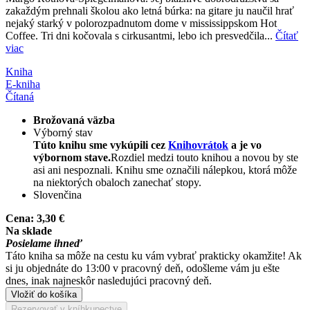
zakaždým prehnali školou ako letná búrka: na gitare ju naučil hrať
nejaký starký v polorozpadnutom dome v mississippskom Hot
Coffee. Tri dni kočovala s cirkusantmi, lebo ich presvedčila...
Čítať
viac
Kniha
E-kniha
Čítaná
Brožovaná väzba
Výborný stav
Túto knihu sme vykúpili cez
Knihovrátok
a je vo
výbornom stave.
Rozdiel medzi touto knihou a novou by ste
asi ani nespoznali. Knihu sme označili nálepkou, ktorá môže
na niektorých obaloch zanechať stopy.
Slovenčina
Cena:
3,30 €
Na sklade
Posielame ihneď
Táto kniha sa môže na cestu ku vám vybrať prakticky okamžite! Ak
si ju objednáte do 13:00 v pracovný deň, odošleme vám ju ešte
dnes, inak najneskôr nasledujúci pracovný deň.
Vložiť do košíka
Rezervovať v kníhkupectve