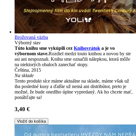
Brožovaná väzba
Výborný stav
Túto knihu sme vykúpili cez
Knihovrátok
a je vo
výbornom stave.
Rozdiel medzi touto knihou a novou by ste
asi ani nespoznali. Knihu sme označili nálepkou, ktorá môže
na niektorých obaloch zanechať stopy.
Čeština, 2015
Na sklade
Tento produkt síce máme aktuálne na sklade, máme však už
iba posledné kusy a ďalšie už nemá ani distribútor, preto je
možné, že bude onedlho úplne vypredaný. Ak ho chcete mať,
ponáhľajte sa!
3,40 €
Vložiť do košíka