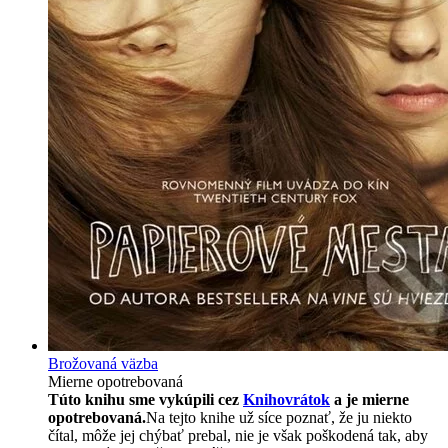
Brožovaná väzba
Mierne opotrebovaná
Túto knihu sme vykúpili cez
Knihovrátok
a je mierne
opotrebovaná.
Na tejto knihe už síce poznať, že ju niekto
čítal, môže jej chýbať prebal, nie je však poškodená tak, aby