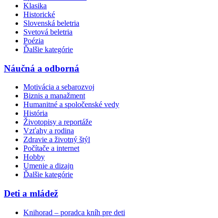
Klasika
Historické
Slovenská beletria
Svetová beletria
Poézia
Ďalšie kategórie
Náučná a odborná
Motivácia a sebarozvoj
Biznis a manažment
Humanitné a spoločenské vedy
História
Životopisy a reportáže
Vzťahy a rodina
Zdravie a životný štýl
Počítače a internet
Hobby
Umenie a dizajn
Ďalšie kategórie
Deti a mládež
Knihorad – poradca kníh pre deti