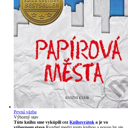
Pevná väzba
Výborný stav
Túto knihu sme vykúpili cez
Knihovrátok
a je vo
výbornom stave.
Rozdiel medzi touto knihou a novou by ste