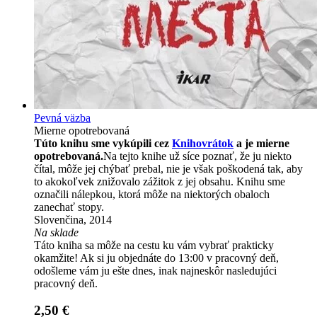
Pevná väzba
Mierne opotrebovaná
Túto knihu sme vykúpili cez
Knihovrátok
a je mierne
opotrebovaná.
Na tejto knihe už síce poznať, že ju niekto
čítal, môže jej chýbať prebal, nie je však poškodená tak, aby
to akokoľvek znižovalo zážitok z jej obsahu. Knihu sme
označili nálepkou, ktorá môže na niektorých obaloch
zanechať stopy.
Slovenčina, 2014
Na sklade
Táto kniha sa môže na cestu ku vám vybrať prakticky
okamžite! Ak si ju objednáte do 13:00 v pracovný deň,
odošleme vám ju ešte dnes, inak najneskôr nasledujúci
pracovný deň.
2,50 €