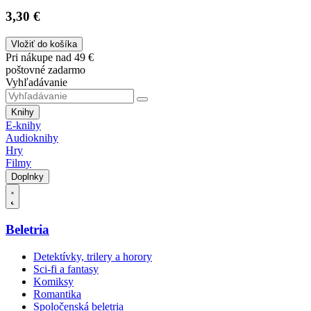
3,30 €
Vložiť do košíka
Pri nákupe nad 49 €
poštovné zadarmo
Vyhľadávanie
Knihy
E-knihy
Audioknihy
Hry
Filmy
Doplnky
Beletria
Detektívky, trilery a horory
Sci-fi a fantasy
Komiksy
Romantika
Spoločenská beletria