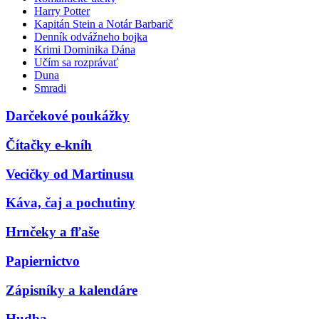
Harry Potter
Kapitán Stein a Notár Barbarič
Denník odvážneho bojka
Krimi Dominika Dána
Učím sa rozprávať
Duna
Smradi
Darčekové poukážky
Čítačky e-kníh
Vecičky od Martinusu
Káva, čaj a pochutiny
Hrnčeky a fľaše
Papiernictvo
Zápisníky a kalendáre
Hudba