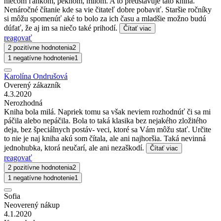
niečom ľahkom, peknom, milom. A to predstavuje táto kniha.
Nenáročné čítanie kde sa vie čitateľ dobre pobaviť. Staršie ročníky
si môžu spomenúť aké to bolo za ich času a mladšie možno budú
dúfať, že aj im sa niečo také prihodí.
Čítať viac
reagovať
2 pozitívne hodnotenia
2
1 negatívne hodnotenie
1
Karolína Ondrušová
Overený zákazník
4.3.2020
Nerozhodná
Kniha bola milá. Napriek tomu sa však neviem rozhodnúť či sa mi
páčila alebo nepáčila. Bola to taká klasika bez nejakého zložitého
deja, bez špeciálnych postáv- veci, ktoré sa Vám môžu stať. Určite
to nie je naj kniha akú som čítala, ale ani najhoršia. Taká nevinná
jednohubka, ktorá neučarí, ale ani nezaškodí.
Čítať viac
reagovať
2 pozitívne hodnotenia
2
1 negatívne hodnotenie
1
Sofia
Neoverený nákup
4.1.2020