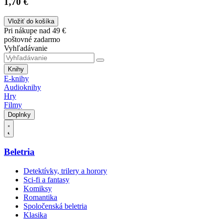
1,70 €
Vložiť do košíka
Pri nákupe nad 49 €
poštovné zadarmo
Vyhľadávanie
Knihy
E-knihy
Audioknihy
Hry
Filmy
Doplnky
Beletria
Detektívky, trilery a horory
Sci-fi a fantasy
Komiksy
Romantika
Spoločenská beletria
Klasika