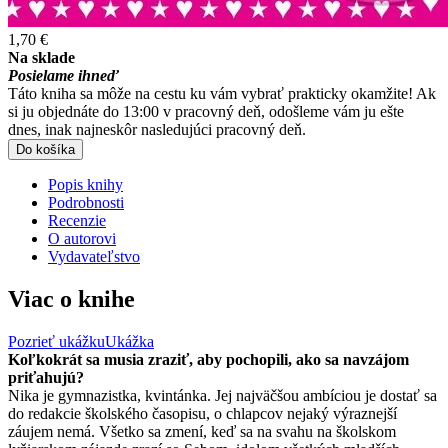
1,70 €
Na sklade
Posielame ihneď
Táto kniha sa môže na cestu ku vám vybrať prakticky okamžite! Ak
si ju objednáte do 13:00 v pracovný deň, odošleme vám ju ešte
dnes, inak najneskôr nasledujúci pracovný deň.
Do košíka
Popis knihy
Podrobnosti
Recenzie
O autorovi
Vydavateľstvo
Viac o knihe
Pozrieť ukážku
Ukážka
Koľkokrát sa musia zraziť, aby pochopili, ako sa navzájom
priťahujú?
Nika je gymnazistka, kvintánka. Jej najväčšou ambíciou je dostať sa
do redakcie školského časopisu, o chlapcov nejaký výraznejší
záujem nemá. Všetko sa zmení, keď sa na svahu na školskom