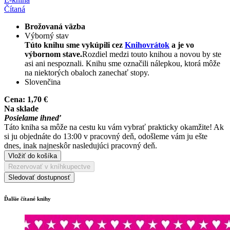
Čítaná
Brožovaná väzba
Výborný stav
Túto knihu sme vykúpili cez
Knihovrátok
a je vo
výbornom stave.
Rozdiel medzi touto knihou a novou by ste
asi ani nespoznali. Knihu sme označili nálepkou, ktorá môže
na niektorých obaloch zanechať stopy.
Slovenčina
Cena:
1,70 €
Na sklade
Posielame ihneď
Táto kniha sa môže na cestu ku vám vybrať prakticky okamžite! Ak
si ju objednáte do 13:00 v pracovný deň, odošleme vám ju ešte
dnes, inak najneskôr nasledujúci pracovný deň.
Vložiť do košíka
Rezervovať v kníhkupectve
Sledovať dostupnosť
Ďalšie čítané knihy