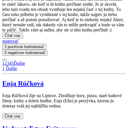
to znieť lákavo, ale keď si tú knihu prečítate zistíte, že je skvelá,
lebo tam vzadu ten obsah vystihuje len nejakú časť z tej knihy. To
čaro toho príbehu je vystihnuté v tej knihe, takže najprv ju treba
prečítať a až potom posudzovať. Aj keď je to niekedy nejaký žáner,
ktorý nemáte radi, tak dakedy vás to môže prekvapiť a bude sa vám
to páčiť. Takže vám aj radím, aby ste si túto knihu prečítali :)
Čítať viac
reagovať
2 pozitívne hodnotenia
2
0 negatívne hodnotenia
0
1
2
3
4
5
Ďalšie
1
Ďalšie
Enja Rúčková
Enja Rúčková žije na Liptove. Zbožňuje hory, pizzu, staré kultové
filmy, knihy a dobrú hudbu. Enja (Eňa) je prezývka, ktorou ju
doteraz volá jej najbližšia rodina.
Čítať viac