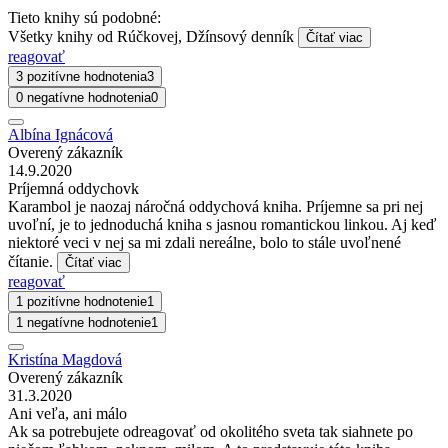
Tieto knihy sú podobné:
Všetky knihy od Rúčkovej, Džínsový denník
Čítať viac
reagovať
3 pozitívne hodnotenia
3
0 negatívne hodnotenia
0
Albína Ignácová
Overený zákazník
14.9.2020
Príjemná oddychovk
Karambol je naozaj náročná oddychová kniha. Príjemne sa pri nej
uvoľní, je to jednoduchá kniha s jasnou romantickou linkou. Aj keď
niektoré veci v nej sa mi zdali nereálne, bolo to stále uvoľnené
čítanie.
Čítať viac
reagovať
1 pozitívne hodnotenie
1
1 negatívne hodnotenie
1
Kristína Magdová
Overený zákazník
31.3.2020
Ani veľa, ani málo
Ak sa potrebujete odreagovať od okolitého sveta tak siahnete po