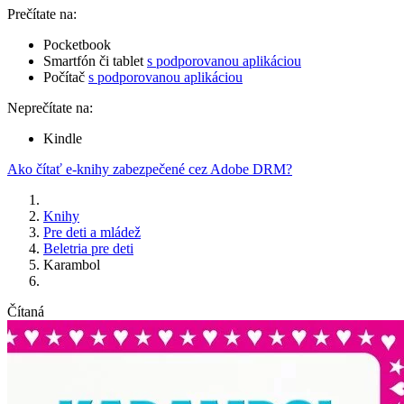
Prečítate na:
Pocketbook
Smartfón či tablet
s podporovanou aplikáciou
Počítač
s podporovanou aplikáciou
Neprečítate na:
Kindle
Ako čítať e-knihy zabezpečené cez Adobe DRM?
Knihy
Pre deti a mládež
Beletria pre deti
Karambol
Čítaná