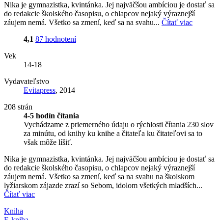
Nika je gymnazistka, kvintánka. Jej najväčšou ambíciou je dostať sa
do redakcie školského časopisu, o chlapcov nejaký výraznejší
záujem nemá. Všetko sa zmení, keď sa na svahu...
Čítať viac
4,1
87 hodnotení
Vek
14-18
Vydavateľstvo
Evitapress
, 2014
208 strán
4-5 hodín čítania
Vychádzame z priemerného údaju o rýchlosti čítania 230 slov
za minútu, od knihy ku knihe a čitateľa ku čitateľovi sa to
však môže líšiť.
Nika je gymnazistka, kvintánka. Jej najväčšou ambíciou je dostať sa
do redakcie školského časopisu, o chlapcov nejaký výraznejší
záujem nemá. Všetko sa zmení, keď sa na svahu na školskom
lyžiarskom zájazde zrazí so Sebom, idolom všetkých mladších...
Čítať viac
Kniha
E-kniha