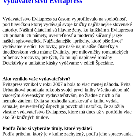
Vydavateľstvo Evitapress
Vydavateľstvo Evitapress sa časom vyprofilovalo na spoločnosť,
pod hlavičkou ktorej vydávajú svoje knižky najčítanejšie slovenské
autorky. Našimi čitateľmi sú hlavne ženy, ku knižkám z Evitapressu
ich pritiahli ich námety, uveriteľnosť a moderný súčasný jazyk
našich spisovateliek. Najžiadanejšie „príbehy, ktoré píše život“
vydávame v edícii Evitovky, pre naše najmladšie čitateľky v
tínedžerskom veku máme Evitínky, pre milovníčky romantických
príbehov Srdcovky, pre tých, čo milujú napínavé romány
Detektívky a unikátne kúsky vydávame v edícii Špeciáne.
Ako vzniklo vaše vydavateľstvo?
Evitapress vznikol v roku 2007 a bola to viac-menej náhoda. Evita
Urbaníková ponúkala rukopis svojej prvej knihy Všetko alebo nič
viacerým slovenským vydavateľstvám, no žiadne z nich o ňu
nemalo záujem. Evita sa rozhodla zariskovať a knihu vydala
sama.Jej neuveriteľný úspech ju povzbudil natoľko, že založila
vlastné vydavateľstvo Evitapress, ktoré má dnes už v portfóliu viac
ako 50 knižných titulov.
Podľa čoho si vyberáte tituly, ktoré vydáte?
Podľa príbehu, ktorý je v knihe zachytený, podľa jeho spracovania,