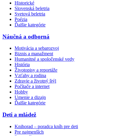
Historické
Slovenská beletria
Svetová beletria
Poézia
Ďalšie kategórie
Náučná a odborná
Motivácia a sebarozvoj
Biznis a manažment
Humanitné a spoločenské vedy
História
Životopisy a reportáže
Vzťahy a rodina
Zdravie a životný štýl
Počítače a internet
Hobby
Umenie a dizajn
Ďalšie kategórie
Deti a mládež
Knihorad – poradca kníh pre deti
Pre najmenších