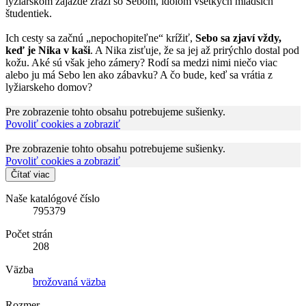
lyžiarskom zájazde zrazí so Sebom, idolom všetkých mladších
študentiek.
Ich cesty sa začnú „nepochopiteľne“ krížiť,
Sebo sa zjaví vždy,
keď je Nika v kaši
. A Nika zisťuje, že sa jej až prirýchlo dostal pod
kožu. Aké sú však jeho zámery? Rodí sa medzi nimi niečo viac
alebo ju má Sebo len ako zábavku? A čo bude, keď sa vrátia z
lyžiarskeho domov?
Pre zobrazenie tohto obsahu potrebujeme sušienky.
Povoliť cookies a zobraziť
Pre zobrazenie tohto obsahu potrebujeme sušienky.
Povoliť cookies a zobraziť
Čítať viac
Naše katalógové číslo
795379
Počet strán
208
Väzba
brožovaná väzba
Rozmer