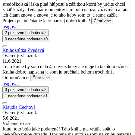
stredoškolská láska plná hlúpostí a zážitkou ktorú by určite chcel
zažiť každý. Teda pár momentov tam bolo naozaj záživných a rada
ich čítam znova a znova je to ako keby som to ja sama zažila.
Prajem pekné čítanie je to naozaj dobrá kniha!
Čítať viac
reagovať
2 pozitívne hodnotenia
2
0 negatívne hodnotenia
0
Knihožrútka Zvedavá
Overený zákazník
11.6.2021
Tejto knihe by som dala 4,5 hviezdičky ale nieje tu takáto možnosť.
Kniha dobre napísaná ja som ju prečítala behom troch dní .
Odporúčam (:
Čítať viac
reagovať
3 pozitívne hodnotenia
3
1 negatívne hodnotenie
1
Klaudia Čechová
Overený zákazník
5.6.2021
Vrátenie v čase
Juuuj toto bolo jaké podarené! Táto kniha ma vrátila späť o
niekoľko rokov dozadu. Úprimne ma mrzí že som na knihu narazila