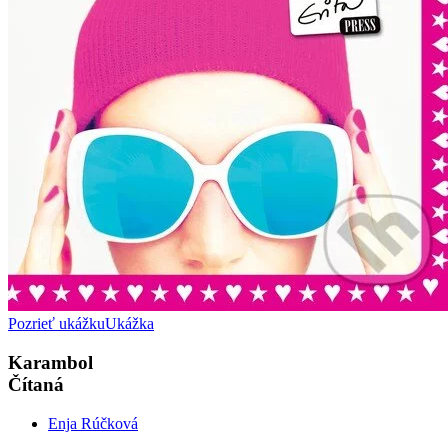
Pozrieť ukážku
Ukážka
Karambol
Čítaná
Enja Rúčková