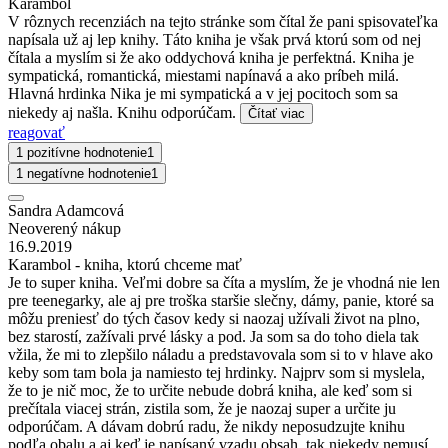
Karambol
V rôznych recenziách na tejto stránke som čítal že pani spisovateľka
napísala už aj lep knihy. Táto kniha je však prvá ktorú som od nej
čítala a myslím si že ako oddychová kniha je perfektná. Kniha je
sympatická, romantická, miestami napínavá a ako príbeh milá.
Hlavná hrdinka Nika je mi sympatická a v jej pocitoch som sa
niekedy aj našla. Knihu odporúčam.
Čítať viac
reagovať
1 pozitívne hodnotenie
1
1 negatívne hodnotenie
1
Sandra Adamcová
Neoverený nákup
16.9.2019
Karambol - kniha, ktorú chceme mať
Je to super kniha. Veľmi dobre sa číta a myslím, že je vhodná nie len
pre teenegarky, ale aj pre troška staršie slečny, dámy, panie, ktoré sa
môžu preniesť do tých časov kedy si naozaj užívali život na plno,
bez starostí, zažívali prvé lásky a pod. Ja som sa do toho diela tak
vžila, že mi to zlepšilo náladu a predstavovala som si to v hlave ako
keby som tam bola ja namiesto tej hrdinky. Najprv som si myslela,
že to je nič moc, že to určite nebude dobrá kniha, ale keď som si
prečítala viacej strán, zistila som, že je naozaj super a určite ju
odporúčam. A dávam dobrú radu, že nikdy neposudzujte knihu
podľa obalu a aj keď je napísaný vzadu obsah, tak niekedy nemusí