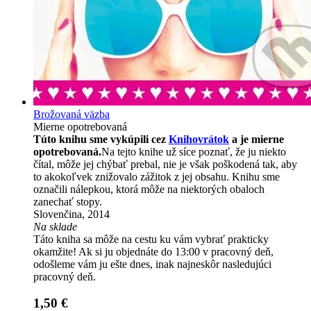
Brožovaná väzba
Mierne opotrebovaná
Túto knihu sme vykúpili cez
Knihovrátok
a je mierne
opotrebovaná.
Na tejto knihe už síce poznať, že ju niekto
čítal, môže jej chýbať prebal, nie je však poškodená tak, aby
to akokoľvek znižovalo zážitok z jej obsahu. Knihu sme
označili nálepkou, ktorá môže na niektorých obaloch
zanechať stopy.
Slovenčina, 2014
Na sklade
Táto kniha sa môže na cestu ku vám vybrať prakticky
okamžite! Ak si ju objednáte do 13:00 v pracovný deň,
odošleme vám ju ešte dnes, inak najneskôr nasledujúci
pracovný deň.
1,50 €