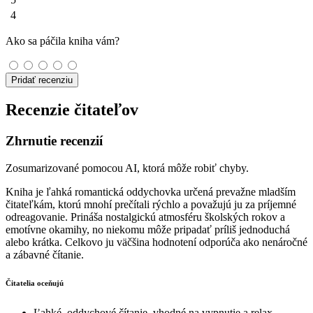
4
Ako sa páčila kniha vám?
Pridať recenziu
Recenzie čitateľov
Zhrnutie recenzií
Zosumarizované pomocou AI, ktorá môže robiť chyby.
Kniha je ľahká romantická oddychovka určená prevažne mladším
čitateľkám, ktorú mnohí prečítali rýchlo a považujú ju za príjemné
odreagovanie. Prináša nostalgickú atmosféru školských rokov a
emotívne okamihy, no niekomu môže pripadať príliš jednoduchá
alebo krátka. Celkovo ju väčšina hodnotení odporúča ako nenáročné
a zábavné čítanie.
Čitatelia oceňujú
Ľahké, oddychové čítanie, vhodné na vypnutie a relax.