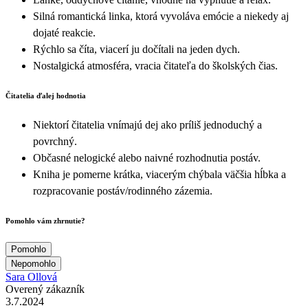
Silná romantická linka, ktorá vyvoláva emócie a niekedy aj
dojaté reakcie.
Rýchlo sa číta, viacerí ju dočítali na jeden dych.
Nostalgická atmosféra, vracia čitateľa do školských čias.
Čitatelia ďalej hodnotia
Niektorí čitatelia vnímajú dej ako príliš jednoduchý a
povrchný.
Občasné nelogické alebo naivné rozhodnutia postáv.
Kniha je pomerne krátka, viacerým chýbala väčšia hĺbka a
rozpracovanie postáv/rodinného zázemia.
Pomohlo vám zhrnutie?
Pomohlo
Nepomohlo
Sara Ollová
Overený zákazník
3.7.2024