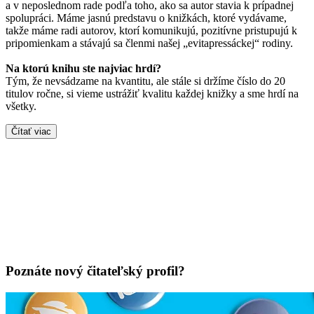
a v neposlednom rade podľa toho, ako sa autor stavia k prípadnej
spolupráci. Máme jasnú predstavu o knižkách, ktoré vydávame,
takže máme radi autorov, ktorí komunikujú, pozitívne pristupujú k
pripomienkam a stávajú sa členmi našej „evitapressáckej“ rodiny.
Na ktorú knihu ste najviac hrdí?
Tým, že nevsádzame na kvantitu, ale stále si držíme číslo do 20
titulov ročne, si vieme ustrážiť kvalitu každej knižky a sme hrdí na
všetky.
Čítať viac
Poznáte nový čitateľský profil?