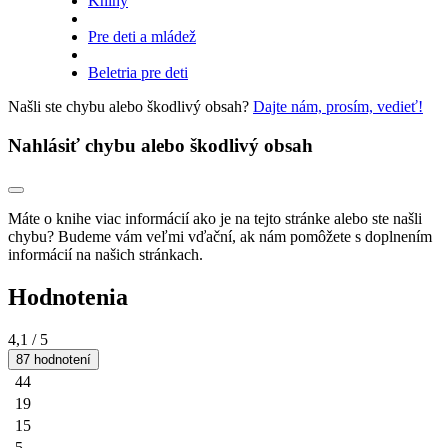
Knihy
Pre deti a mládež
Beletria pre deti
Našli ste chybu alebo škodlivý obsah?
Dajte nám, prosím, vedieť!
Nahlásiť chybu alebo škodlivý obsah
Máte o knihe viac informácií ako je na tejto stránke alebo ste našli
chybu? Budeme vám veľmi vďační, ak nám pomôžete s doplnením
informácií na našich stránkach.
Hodnotenia
4,1
/ 5
87 hodnotení
44
19
15
5