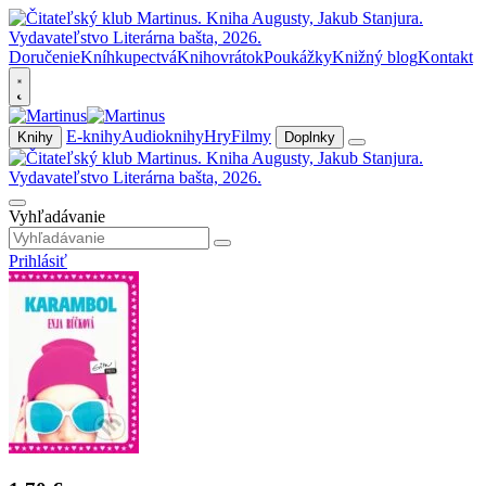
Doručenie
Kníhkupectvá
Knihovrátok
Poukážky
Knižný blog
Kontakt
E-knihy
Audioknihy
Hry
Filmy
Knihy
Doplnky
Vyhľadávanie
Prihlásiť