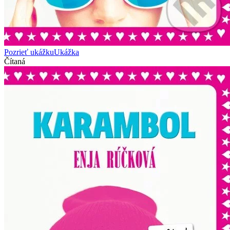
Pozrieť ukážku
Ukážka
Čítaná