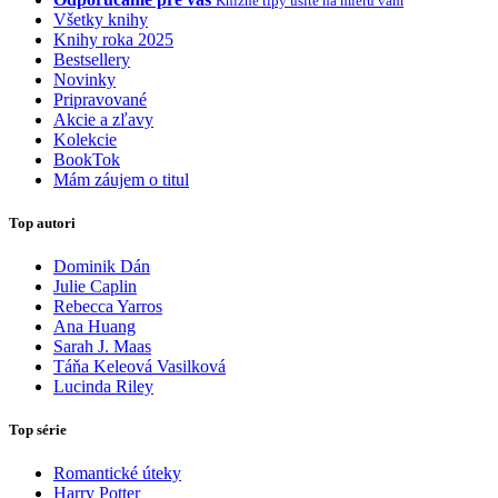
Knižné tipy ušité na mieru vám
Všetky knihy
Knihy roka 2025
Bestsellery
Novinky
Pripravované
Akcie a zľavy
Kolekcie
BookTok
Mám záujem o titul
Top autori
Dominik Dán
Julie Caplin
Rebecca Yarros
Ana Huang
Sarah J. Maas
Táňa Keleová Vasilková
Lucinda Riley
Top série
Romantické úteky
Harry Potter