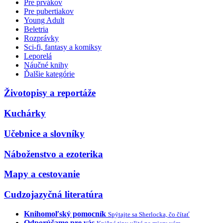
Pre prvákov
Pre pubertiakov
Young Adult
Beletria
Rozprávky
Sci-fi, fantasy a komiksy
Leporelá
Náučné knihy
Ďalšie kategórie
Životopisy a reportáže
Kuchárky
Učebnice a slovníky
Náboženstvo a ezoterika
Mapy a cestovanie
Cudzojazyčná literatúra
Knihomoľský pomocník
Spýtajte sa Sherlocka, čo čítať
Odporúčame pre vás