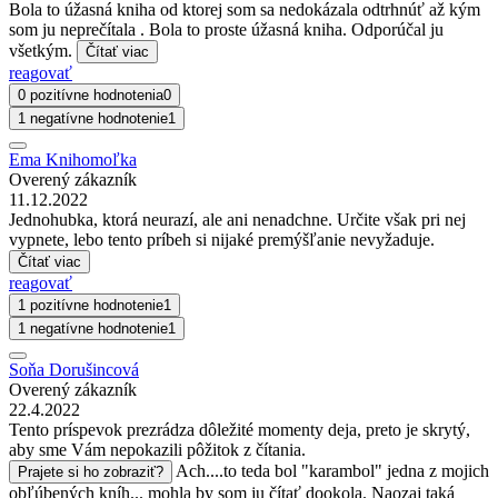
Bola to úžasná kniha od ktorej som sa nedokázala odtrhnúť až kým
som ju neprečítala . Bola to proste úžasná kniha. Odporúčal ju
všetkým.
Čítať viac
reagovať
0 pozitívne hodnotenia
0
1 negatívne hodnotenie
1
Ema Knihomoľka
Overený zákazník
11.12.2022
Jednohubka, ktorá neurazí, ale ani nenadchne. Určite však pri nej
vypnete, lebo tento príbeh si nijaké premýšľanie nevyžaduje.
Čítať viac
reagovať
1 pozitívne hodnotenie
1
1 negatívne hodnotenie
1
Soňa Dorušincová
Overený zákazník
22.4.2022
Tento príspevok prezrádza dôležité momenty deja, preto je skrytý,
aby sme Vám nepokazili pôžitok z čítania.
Ach....to teda bol "karambol" jedna z mojich
Prajete si ho zobraziť?
obľúbených kníh... mohla by som ju čítať dookola. Naozaj taká