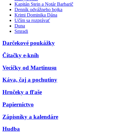
Kapitán Stein a Notár Barbarič
Denník odvážneho bojka
Krimi Dominika Dána
Učím sa rozprávať
Duna
Smradi
Darčekové poukážky
Čítačky e-kníh
Vecičky od Martinusu
Káva, čaj a pochutiny
Hrnčeky a fľaše
Papiernictvo
Zápisníky a kalendáre
Hudba