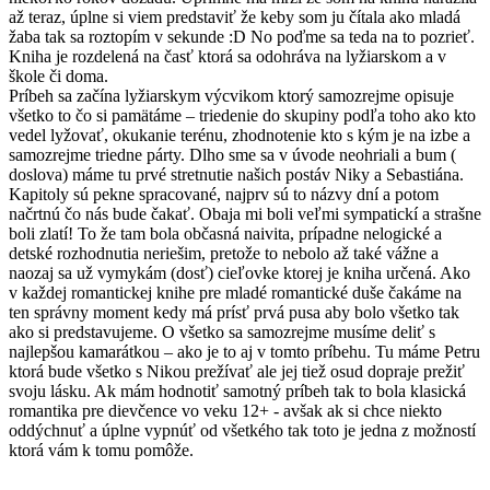
až teraz, úplne si viem predstaviť že keby som ju čítala ako mladá
žaba tak sa roztopím v sekunde :D No poďme sa teda na to pozrieť.
Kniha je rozdelená na časť ktorá sa odohráva na lyžiarskom a v
škole či doma.
Príbeh sa začína lyžiarskym výcvikom ktorý samozrejme opisuje
všetko to čo si pamätáme – triedenie do skupiny podľa toho ako kto
vedel lyžovať, okukanie terénu, zhodnotenie kto s kým je na izbe a
samozrejme triedne párty. Dlho sme sa v úvode neohriali a bum (
doslova) máme tu prvé stretnutie našich postáv Niky a Sebastiána.
Kapitoly sú pekne spracované, najprv sú to názvy dní a potom
načrtnú čo nás bude čakať. Obaja mi boli veľmi sympatickí a strašne
boli zlatí! To že tam bola občasná naivita, prípadne nelogické a
detské rozhodnutia neriešim, pretože to nebolo až také vážne a
naozaj sa už vymykám (dosť) cieľovke ktorej je kniha určená. Ako
v každej romantickej knihe pre mladé romantické duše čakáme na
ten správny moment kedy má prísť prvá pusa aby bolo všetko tak
ako si predstavujeme. O všetko sa samozrejme musíme deliť s
najlepšou kamarátkou – ako je to aj v tomto príbehu. Tu máme Petru
ktorá bude všetko s Nikou prežívať ale jej tiež osud dopraje prežiť
svoju lásku. Ak mám hodnotiť samotný príbeh tak to bola klasická
romantika pre dievčence vo veku 12+ - avšak ak si chce niekto
oddýchnuť a úplne vypnúť od všetkého tak toto je jedna z možností
ktorá vám k tomu pomôže.