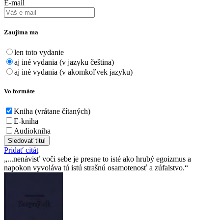
E-mail
Zaujíma ma
len toto vydanie
aj iné vydania (v jazyku čeština)
aj iné vydania (v akomkoľvek jazyku)
Vo formáte
Kniha (vrátane čítaných)
E-kniha
Audiokniha
Sledovať titul
Pridať citát
...nenávisť voči sebe je presne to isté ako hrubý egoizmus a
napokon vyvoláva tú istú strašnú osamotenosť a zúfalstvo.