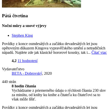
Pátá čtvrtina
Noční můry a snové výjevy
Stephen King
Povídky z konce osmdesátých a začátku devadesátých let jsou
opětovným důkazem Kingova vypravěčského umění a netradičních
nápadů. Najdete zde jak klasické hororové kousky, tak i...
Čítať viac
4,2
11 hodnotení
Vydavateľstvo
BETA - Dobrovský
, 2020
440 strán
8 hodín čítania
Vychádzame z priemerného údaju o rýchlosti čítania 230 slov
za minútu, od knihy ku knihe a čitateľa ku čitateľovi sa to
však môže líšiť.
Povídky z konce osmdesátých a začátku devadesátých let jsou