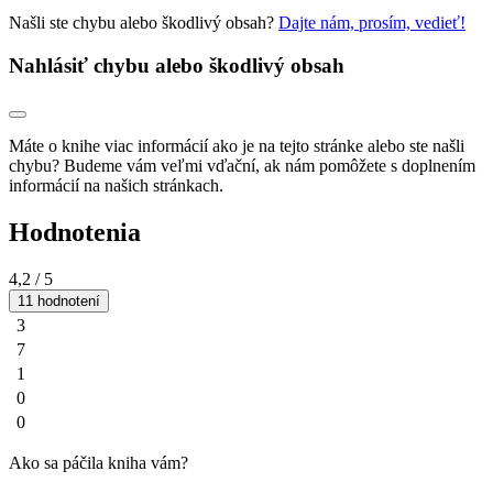
Našli ste chybu alebo škodlivý obsah?
Dajte nám, prosím, vedieť!
Nahlásiť chybu alebo škodlivý obsah
Máte o knihe viac informácií ako je na tejto stránke alebo ste našli
chybu? Budeme vám veľmi vďační, ak nám pomôžete s doplnením
informácií na našich stránkach.
Hodnotenia
4,2
/ 5
11 hodnotení
3
7
1
0
0
Ako sa páčila kniha vám?