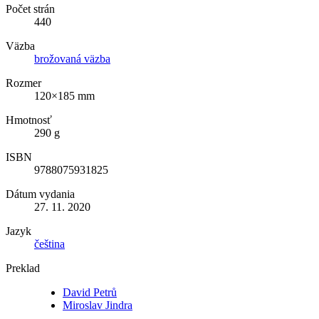
Počet strán
440
Väzba
brožovaná väzba
Rozmer
120×185 mm
Hmotnosť
290 g
ISBN
9788075931825
Dátum vydania
27. 11. 2020
Jazyk
čeština
Preklad
David Petrů
Miroslav Jindra