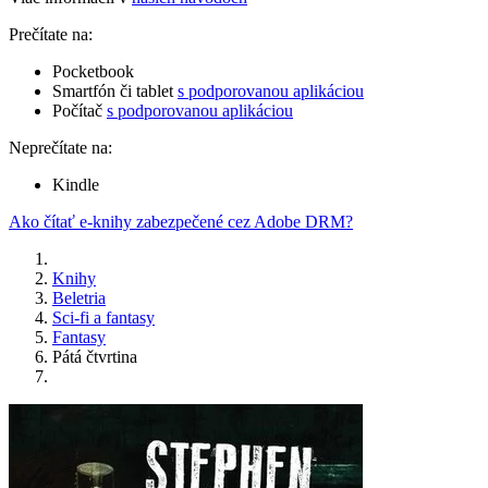
Prečítate na:
Pocketbook
Smartfón či tablet
s podporovanou aplikáciou
Počítač
s podporovanou aplikáciou
Neprečítate na:
Kindle
Ako čítať e-knihy zabezpečené cez Adobe DRM?
Knihy
Beletria
Sci-fi a fantasy
Fantasy
Pátá čtvrtina