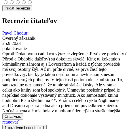
Pridať recenziu
Recenzie čitateľov
Pavel Chodúr
Overený zákazník
25.9.2023
pokračovanie
Oproti Dolanovmu cadillacu výrazne zlepšenie. Prvé dve poviedky (
Pôrod a Obdobie dažďov) sú dokonca skvelé. King tu koketuje s
kriminálnym žánrom aj s Lovecraftom a každá z týchto poviedok
má svoj osobitý štýl. Až mi príde divné, že prvá časť tejto
poviedkovej zbierky je takou nesúrodou a nevkusnou zmesou
podpriemerných príbehov. V tejto časti po tom nie je ani stopa. To,
samozrejme neznamená, že tu nie sú slabšie kúsky. Ale v rámci
celku ako knihy som bol spokojný. Umneyho posledný prípad je
napríklad dokonale vystavaný mindfuck. Ako samostatnú knihu
hodnotím Piatu štvrtinu na 4*. V rámci celého cyklu Nightmares
and Dreamscapes sa jedná ale o priemernú poviedkovú zbierku.
Nočná smena a Hmla bola v mnohom údernejšia a strašidelnejšia.
Čítať viac
reagovať
1 pozitívne hodnotenie
1