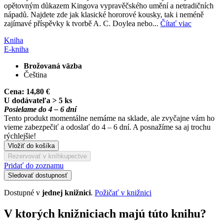
opětovným důkazem Kingova vypravěčského umění a netradičních
nápadů. Najdete zde jak klasické hororové kousky, tak i neméně
zajímavé příspěvky k tvorbě A. C. Doylea nebo...
Čítať viac
Kniha
E-kniha
Brožovaná väzba
Čeština
Cena:
14,80 €
U dodávateľa > 5 ks
Posielame do 4 – 6 dní
Tento produkt momentálne nemáme na sklade, ale zvyčajne vám ho
vieme zabezpečiť a odoslať do 4 – 6 dní. A posnažíme sa aj trochu
rýchlejšie!
Vložiť do košíka
Rezervovať v kníhkupectve
Pridať do zoznamu
Sledovať dostupnosť
Dostupné v
jednej knižnici
.
Požičať v knižnici
V ktorých knižniciach majú túto knihu?