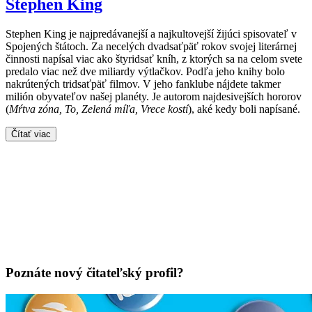
Stephen King
Stephen King je najpredávanejší a najkultovejší žijúci spisovateľ v
Spojených štátoch. Za necelých dvadsaťpäť rokov svojej literárnej
činnosti napísal viac ako štyridsať kníh, z ktorých sa na celom svete
predalo viac než dve miliardy výtlačkov. Podľa jeho knihy bolo
nakrútených tridsaťpäť filmov. V jeho fanklube nájdete takmer
milión obyvateľov našej planéty. Je autorom najdesivejších hororov
(
Mŕtva zóna, To, Zelená míľa, Vrece kostí
), aké kedy boli napísané.
Čítať viac
Poznáte nový čitateľský profil?