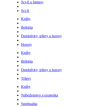
Sci-fi a fantasy
Sci-fi
Knihy
Beletria
Detektívky, trilery a horory
Horory
Knihy
Beletria
Detektívky, trilery a horory
Trilery
Knihy
Náboženstvo a ezoterika
Spiritualita