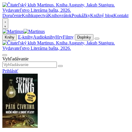
Doručenie
Kníhkupectvá
Knihovrátok
Poukážky
Knižný blog
Kontakt
E-knihy
Audioknihy
Hry
Filmy
Knihy
Doplnky
Vyhľadávanie
Prihlásiť