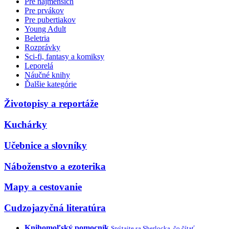
Pre najmenších
Pre prvákov
Pre pubertiakov
Young Adult
Beletria
Rozprávky
Sci-fi, fantasy a komiksy
Leporelá
Náučné knihy
Ďalšie kategórie
Životopisy a reportáže
Kuchárky
Učebnice a slovníky
Náboženstvo a ezoterika
Mapy a cestovanie
Cudzojazyčná literatúra
Knihomoľský pomocník
Spýtajte sa Sherlocka, čo čítať