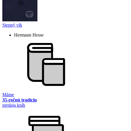
Stepný vlk
Hermann Hesse
Máme
35-ročnú tradíciu
predaja kníh