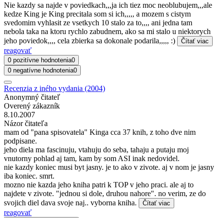
Nie kazdy sa najde v poviedkach,,,ja ich tiez moc neoblubujem,,,ale
kedze King je King precitala som si ich,,,,, a mozem s cistym
svedomim vyhlasit ze vsetkych 10 stalo za to,,,, ani jedna tam
nebola taka na ktoru rychlo zabudnem, ako sa mi stalo u niektorych
jeho poviedok,,,, cela zbierka sa dokonale podarila,,,,, :)
Čítať viac
reagovať
0 pozitívne hodnotenia
0
0 negatívne hodnotenia
0
Recenzia z iného vydania (2004)
Anonymný čitateľ
Overený zákazník
8.10.2007
Názor čitateľa
mam od "pana spisovatela" Kinga cca 37 knih, z toho dve nim
podpisane.
jeho diela ma fascinuju, vtahuju do seba, tahaju a putaju moj
vnutorny pohlad aj tam, kam by som ASI inak nedovidel.
nie kazdy koniec musi byt jasny. je to ako v zivote. aj v nom je jasny
iba koniec. smrt.
mozno nie kazda jeho kniha patri k TOP v jeho praci. ale aj to
najdete v zivote. "jednou si dole, druhou nahore". no verim, ze do
svojich diel dava svoje naj.. vyborna kniha.
Čítať viac
reagovať