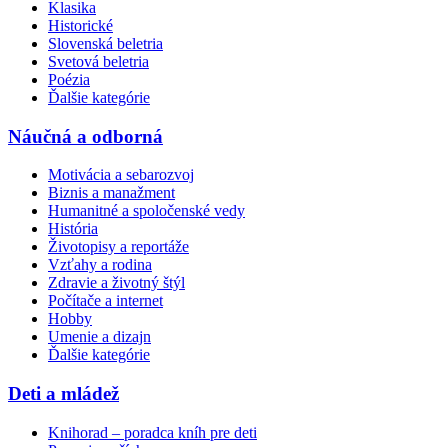
Klasika
Historické
Slovenská beletria
Svetová beletria
Poézia
Ďalšie kategórie
Náučná a odborná
Motivácia a sebarozvoj
Biznis a manažment
Humanitné a spoločenské vedy
História
Životopisy a reportáže
Vzťahy a rodina
Zdravie a životný štýl
Počítače a internet
Hobby
Umenie a dizajn
Ďalšie kategórie
Deti a mládež
Knihorad – poradca kníh pre deti