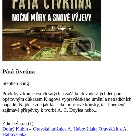
Pátá čtvrtina
Stephen King
Povídky z konce osmdesátých a začátku devadesátých let jsou
opětovným důkazem Kingova vypravěčského umění a netradičních
nápadů. Najdete zde jak klasické hororové kousky, tak i neméně
zajímavé příspěvky k tvorbě A. C. Doylea nebo...
Žilinský kraj (1)
Dolný Kubín -
Oravská knižnica A. Habovštiaka
Oravská kn. A.
Habovštiaka