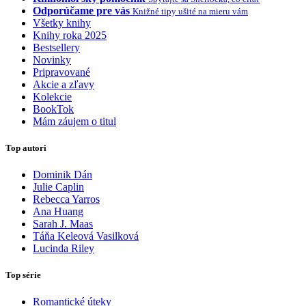
Odporúčame pre vás
Knižné tipy ušité na mieru vám
Všetky knihy
Knihy roka 2025
Bestsellery
Novinky
Pripravované
Akcie a zľavy
Kolekcie
BookTok
Mám záujem o titul
Top autori
Dominik Dán
Julie Caplin
Rebecca Yarros
Ana Huang
Sarah J. Maas
Táňa Keleová Vasilková
Lucinda Riley
Top série
Romantické úteky