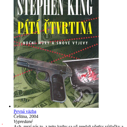
Pevná väzba
Čeština, 2004
Vypredané
Ach, mrzí nás to, z tejto knihy sa už predali všetky výtlačky a