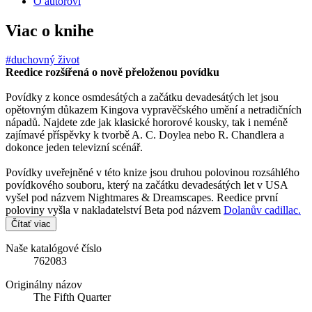
O autorovi
Viac o knihe
#duchovný život
Reedice rozšířená o nově přeloženou povídku
Povídky z konce osmdesátých a začátku devadesátých let jsou
opětovným důkazem Kingova vypravěčského umění a netradičních
nápadů. Najdete zde jak klasické hororové kousky, tak i neméně
zajímavé příspěvky k tvorbě A. C. Doylea nebo R. Chandlera a
dokonce jeden televizní scénář.
Povídky uveřejněné v této knize jsou druhou polovinou rozsáhlého
povídkového souboru, který na začátku devadesátých let v USA
vyšel pod názvem Nightmares & Dreamscapes. Reedice první
poloviny vyšla v nakladatelství Beta pod názvem
Dolanův cadillac.
Čítať viac
Naše katalógové číslo
762083
Originálny názov
The Fifth Quarter