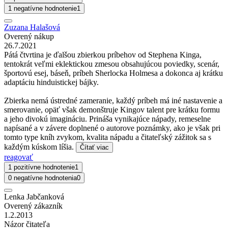
1 negatívne hodnotenie
1
Zuzana Halašová
Overený nákup
26.7.2021
Pátá čtvrtina je ďalšou zbierkou príbehov od Stephena Kinga,
tentokrát veľmi eklektickou zmesou obsahujúcou poviedky, scenár,
športovú esej, báseň, príbeh Sherlocka Holmesa a dokonca aj krátku
adaptáciu hinduistickej bájky.
Zbierka nemá ústredné zameranie, každý príbeh má iné nastavenie a
smerovanie, opäť však demonštruje Kingov talent pre krátku formu
a jeho divokú imagináciu. Prináša vynikajúce nápady, remeselne
napísané a v závere doplnené o autorove poznámky, ako je však pri
tomto type kníh zvykom, kvalita nápadu a čitateľský zážitok sa s
každým kúskom líšia.
Čítať viac
reagovať
1 pozitívne hodnotenie
1
0 negatívne hodnotenia
0
Lenka Jabčanková
Overený zákazník
1.2.2013
Názor čitateľa