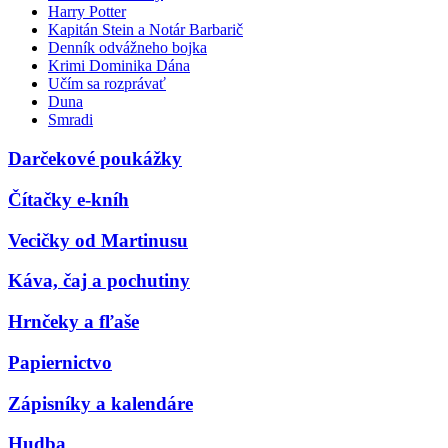
Harry Potter
Kapitán Stein a Notár Barbarič
Denník odvážneho bojka
Krimi Dominika Dána
Učím sa rozprávať
Duna
Smradi
Darčekové poukážky
Čítačky e-kníh
Vecičky od Martinusu
Káva, čaj a pochutiny
Hrnčeky a fľaše
Papiernictvo
Zápisníky a kalendáre
Hudba