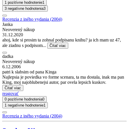
1 pozitívne hodnotenie
1
3 negatívne hodnotenia
3
Recenzia z iného vydania (2004)
Janka
Neoverený nákup
31.12.2020
ahoj, kde si prosim ta zohnal podpisanu knihu? ja ich mam uz 47,
ale ziadnu s podpisom...
Čítať viac
dadka
Neoverený nákup
6.12.2006
patri k slabsim od pana Kinga
Najlepsia je poviedka vo forme scenara, ta ma dostala, inak ma pan
King, moj najoblubenejsi autor, par ovela lepsich kuskov.
Čítať viac
reagovať
0 pozitívne hodnotenia
0
1 negatívne hodnotenie
1
Recenzia z iného vydania (2004)