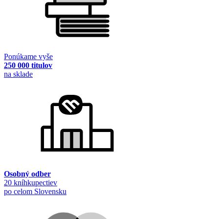
Ponúkame vyše
250 000 titulov
na sklade
Osobný odber
20 kníhkupectiev
po celom Slovensku