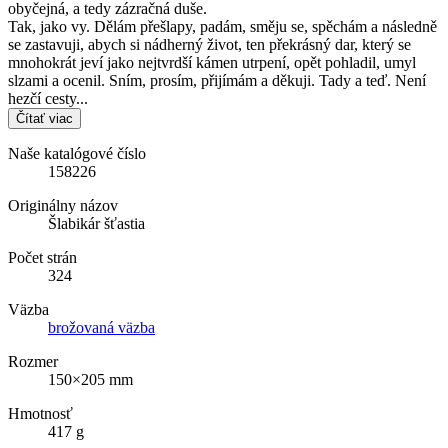
obyčejná, a tedy zázračná duše.
Tak, jako vy. Dělám přešlapy, padám, směju se, spěchám a následně
se zastavuji, abych si nádherný život, ten překrásný dar, který se
mnohokrát jeví jako nejtvrdší kámen utrpení, opět pohladil, umyl
slzami a ocenil. Sním, prosím, přijímám a děkuji. Tady a teď. Není
hezčí cesty...
Čítať viac
Naše katalógové číslo
158226
Originálny názov
Šlabikár šťastia
Počet strán
324
Väzba
brožovaná väzba
Rozmer
150×205 mm
Hmotnosť
417 g