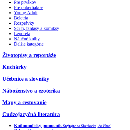
Pre prvákov
Pre pubertiakov
Young Adult
Beletria
Rozprávky
Sci-fi, fantasy a komiksy
Leporelá
Náučné knihy
Ďalšie kategórie
Životopisy a reportáže
Kuchárky
Učebnice a slovníky
Náboženstvo a ezoterika
Mapy a cestovanie
Cudzojazyčná literatúra
Knihomoľský pomocník
Spýtajte sa Sherlocka, čo čítať