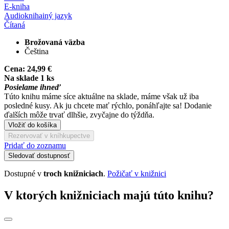
E-kniha
Audiokniha
iný jazyk
Čítaná
Brožovaná väzba
Čeština
Cena:
24,99 €
Na sklade 1 ks
Posielame ihneď
Túto knihu máme síce aktuálne na sklade, máme však už iba
posledné kusy. Ak ju chcete mať rýchlo, ponáhľajte sa! Dodanie
ďalších môže trvať dlhšie, zvyčajne do týždňa.
Vložiť do košíka
Rezervovať v kníhkupectve
Pridať do zoznamu
Sledovať dostupnosť
Dostupné v
troch knižniciach
.
Požičať v knižnici
V ktorých knižniciach majú túto knihu?