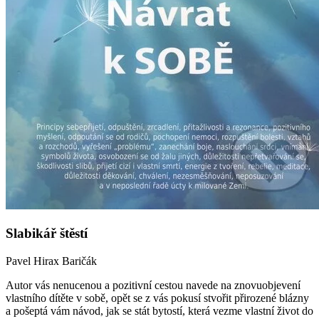
Slabikář štěstí
Pavel Hirax Baričák
Autor vás nenucenou a pozitivní cestou navede na znovuobjevení
vlastního dítěte v sobě, opět se z vás pokusí stvořit přirozené blázny
a pošeptá vám návod, jak se stát bytostí, která vezme vlastní život do