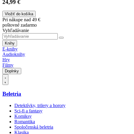
24,99 €
Vložiť do košíka
Pri nákupe nad 49 €
poštovné zadarmo
Vyhľadávanie
Knihy
E-knihy
Audioknihy
Hry
Filmy
Doplnky
Beletria
Detektívky, trilery a horory
Sci-fi a fantasy
Komiksy
Romantika
Spoločenská beletria
Klasika