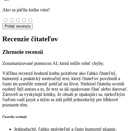
Ako sa páčila kniha vám?
Pridať recenziu
Recenzie čitateľov
Zhrnutie recenzií
Zosumarizované pomocou AI, ktorá môže robiť chyby.
Väčšina recenzií hodnotí knihu pozitívne ako ľahko čitateľný,
humorný a praktický motivačný text, ktorý čitateľov povzbudí a
často im pomôže zmeniť pohľad na život. Niektorí čitatelia ocenili
osobný štýl autora a to, že text sa dá opakovane čítať alebo darovať.
Zároveň sa vyskytujú kritiky, že obsah je opakujúci sa, niekoľkým
ľuďom vadí jazyk a iným sa zdá príliš jednoduchý pre hĺbkové
poznanie tém.
Čitatelia oceňujú
Jednoduché, ľahko stráviteľné a často humorné písanie.