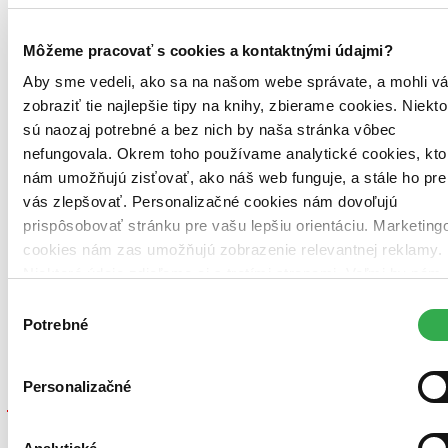
Môžeme pracovať s cookies a kontaktnými údajmi?
Aby sme vedeli, ako sa na našom webe správate, a mohli v
zobraziť tie najlepšie tipy na knihy, zbierame cookies. Niekto
sú naozaj potrebné a bez nich by naša stránka vôbec
nefungovala. Okrem toho používame analytické cookies, kto
nám umožňujú zisťovať, ako náš web funguje, a stále ho pre
vás zlepšovať. Personalizačné cookies nám dovoľujú
prispôsobovať stránku pre vašu lepšiu orientáciu. Marketing
cookies nám zas umožňujú zobrazenie relevantnej reklamy.
Niektoré údaje zdieľame aj s tretími stranami. Veľmi by nám
Brožovaná väzba
pomohlo, keby sme mohli používať všetky tieto cookies.
Slovenčina, 2012
Výber
Na sklade > 5 ks
Ďakujeme!
Potrebné
súhlasu
Táto kniha sa môže na cestu ku vám vybrať prakticky
okamžite! Ak si ju objednáte do 13:00 v pracovný deň,
odošleme vám ju ešte dnes, inak najneskôr nasledujúci
Personalizačné
pracovný deň.
14,99 €