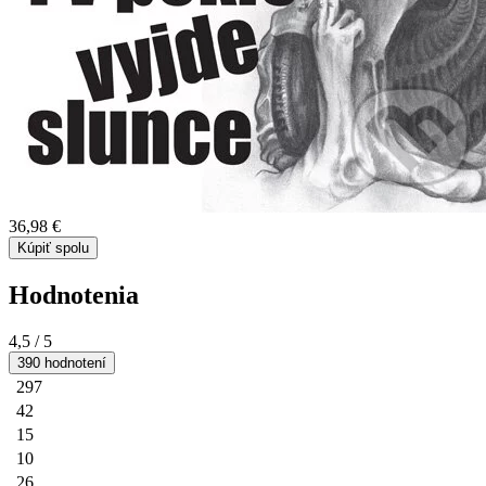
36,98 €
Kúpiť spolu
Hodnotenia
4,5
/ 5
390 hodnotení
297
42
15
10
26