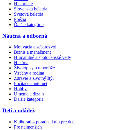
Historické
Slovenská beletria
Svetová beletria
Poézia
Ďalšie kategórie
Náučná a odborná
Motivácia a sebarozvoj
Biznis a manažment
Humanitné a spoločenské vedy
História
Životopisy a reportáže
Vzťahy a rodina
Zdravie a životný štýl
Počítače a internet
Hobby
Umenie a dizajn
Ďalšie kategórie
Deti a mládež
Knihorad – poradca kníh pre deti
Pre najmenších