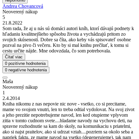
Nepomohlo
Andrea Chovancová
Neoverený nákup
5
21.8.2022
Som rada, že aj u nás sú domáci autori kníh, ktorí dávajú podnety k
hľadaniu kvalitnejšieho spôsobu života a vychádzajú pritom zo
svojich skúseností. Dobre sa číta, ako keby vás spisovateľ osobne
pozval na pivo či večeru. Kto by si mal knihu prečítať, k tomu si
cestu určite nájde. Mne odovzdala, čo som potrebovala.
Čítať viac
0 pozitívne hodnotenia
0 negatívne hodnotenia
Maša
Neoverený nákup
1
2.4.2014
Kniha nikomu z nas nepovie nic nove - vsetko, co si precitame,
mame vo svojom vnutri, len to treba odtial vydolovat. Na svoj zivot
a jeho prezitie nepotrebujeme navod, len ked otupieme vplyvom
zitia v tomto cudnom svete....hladame navody na vychovu deti, na
spravne rozhodnutie sa kam do skoly, na komunikaciu s priatelmi,
ako si najst praitelov, ako si udrzat vztah....pozriem sa okolo seba a
napriek faktu, ze mame navod na vsetko (degenerujeme), tak nam