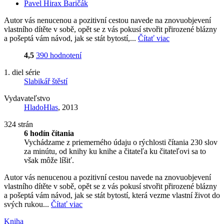
Pavel Hirax Baričák
Autor vás nenucenou a pozitivní cestou navede na znovuobjevení
vlastního dítěte v sobě, opět se z vás pokusí stvořit přirozené blázny
a pošeptá vám návod, jak se stát bytostí,...
Čítať viac
4,5
390 hodnotení
1. diel série
Slabikář štěstí
Vydavateľstvo
HladoHlas
, 2013
324 strán
6 hodín čítania
Vychádzame z priemerného údaju o rýchlosti čítania 230 slov
za minútu, od knihy ku knihe a čitateľa ku čitateľovi sa to
však môže líšiť.
Autor vás nenucenou a pozitivní cestou navede na znovuobjevení
vlastního dítěte v sobě, opět se z vás pokusí stvořit přirozené blázny
a pošeptá vám návod, jak se stát bytostí, která vezme vlastní život do
svých rukou...
Čítať viac
Kniha