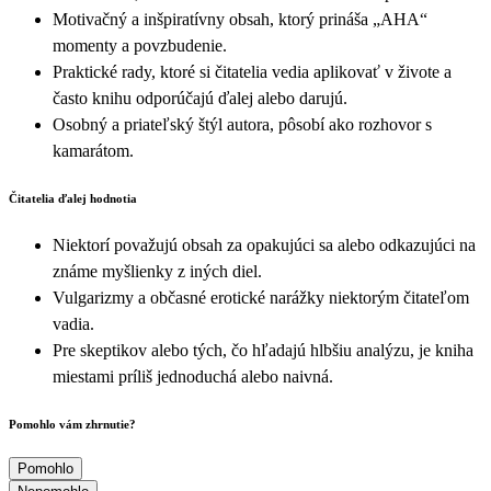
Motivačný a inšpiratívny obsah, ktorý prináša „AHA“
momenty a povzbudenie.
Praktické rady, ktoré si čitatelia vedia aplikovať v živote a
často knihu odporúčajú ďalej alebo darujú.
Osobný a priateľský štýl autora, pôsobí ako rozhovor s
kamarátom.
Čitatelia ďalej hodnotia
Niektorí považujú obsah za opakujúci sa alebo odkazujúci na
známe myšlienky z iných diel.
Vulgarizmy a občasné erotické narážky niektorým čitateľom
vadia.
Pre skeptikov alebo tých, čo hľadajú hlbšiu analýzu, je kniha
miestami príliš jednoduchá alebo naivná.
Pomohlo vám zhrnutie?
Pomohlo