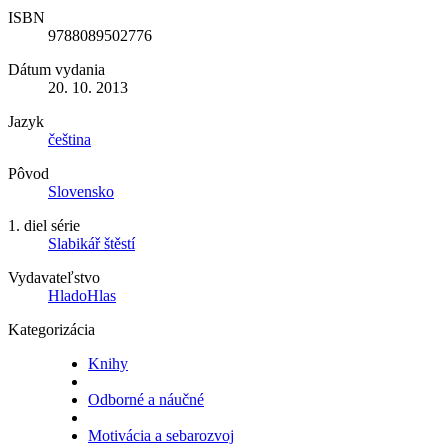
ISBN
9788089502776
Dátum vydania
20. 10. 2013
Jazyk
čeština
Pôvod
Slovensko
1. diel série
Slabikář štěstí
Vydavateľstvo
HladoHlas
Kategorizácia
Knihy
Odborné a náučné
Motivácia a sebarozvoj