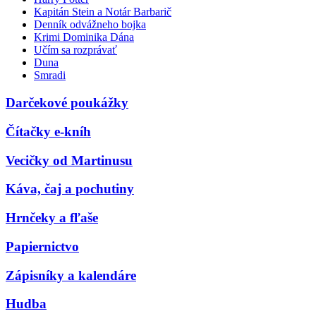
Kapitán Stein a Notár Barbarič
Denník odvážneho bojka
Krimi Dominika Dána
Učím sa rozprávať
Duna
Smradi
Darčekové poukážky
Čítačky e-kníh
Vecičky od Martinusu
Káva, čaj a pochutiny
Hrnčeky a fľaše
Papiernictvo
Zápisníky a kalendáre
Hudba