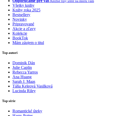
Odporúčame pre vás
Knižné tipy ušité na mieru vám
Všetky knihy
Knihy roka 2025
Bestsellery
Novinky
Pripravované
Akcie a zľavy
Kolekcie
BookTok
Mám záujem o titul
Top autori
Dominik Dán
Julie Caplin
Rebecca Yarros
Ana Huang
Sarah J. Maas
Táňa Keleová Vasilková
Lucinda Riley
Top série
Romantické úteky
Harry Potter