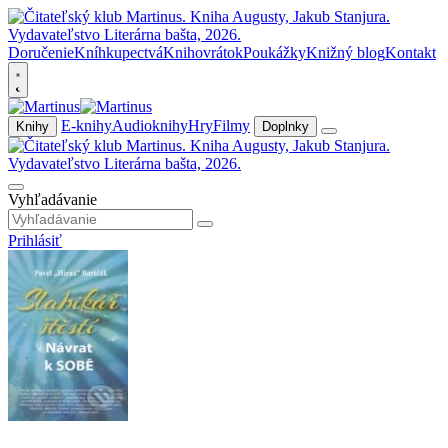
Doručenie
Kníhkupectvá
Knihovrátok
Poukážky
Knižný blog
Kontakt
E-knihy
Audioknihy
Hry
Filmy
Knihy
Doplnky
Vyhľadávanie
Prihlásiť