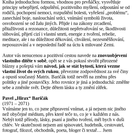
Kniha jednoduchou formou, vhodnou pro prvňáčky, vysvětluje
principy sebepřijetí, odpuštění, pozitivního myšlení, odpoutání se od
rodičů, pochopení nemoci, rozpuštění bolesti, vyřešení „problému“,
zanechání boje, naslouchání srdci, vnímání symbolů života,
osvobození se od žalu jiných. Přijde i na zákony zrcadlení,
přitažlivosti a rezonance, důležitosti nepřetvařování se, škodlivosti
slibování, přijetí cizí i vlastní smrti, energie z tvoření, rebelie,
meditace, ale i na důležitost děkování, chválení, nezesměšňování,
neposuzování a v neposlední řadě na úctu k milované Zemi.
Autor vás nenucenou a pozitivní cestou navede na
znovuobjevení
vlastního dítěte v sobě
, opět se z vás pokusí stvořit přirozené
blázny a pošeptá vám
návod, jak se stát bytostí, která vezme
vlastní život do svých rukou
, převezme zodpovědnost za své činy
a opustí současný Matrix. Baričák totiž nevěří na změnu přes
politiky a jiné postavičky. Jeho rovnice je jiná a jednoduchá: změňte
sebe a změníte svět. Dejte dětem lásku a ty změní zítřek.
Pavel „Hirax“ Baričák
(1971 – 2071)
Vnímáme jen to, co jsme připravení vnímat, a já nejsem nic jiného
než obyčejné médium, přes které teče to, co je v každém z nás.
Nebýt totiž přírody, lásky, psaní a jiného tvoření, měl bych v duši
chlév. Ve skutečnosti nejsem ani spisovatel, hudebník, cestovatel,
fotograf, filozof, obchodník, poeta, bloger či textař… Jsem