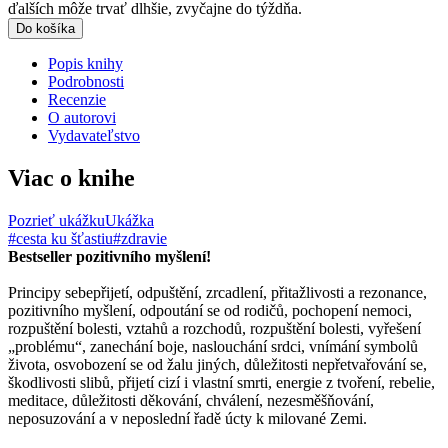
ďalších môže trvať dlhšie, zvyčajne do týždňa.
Do košíka
Popis knihy
Podrobnosti
Recenzie
O autorovi
Vydavateľstvo
Viac o knihe
Pozrieť ukážku
Ukážka
#cesta ku šťastiu
#zdravie
Bestseller pozitivního myšlení!
Principy sebepřijetí, odpuštění, zrcadlení, přitažlivosti a rezonance,
pozitivního myšlení, odpoutání se od rodičů, pochopení nemoci,
rozpuštění bolesti, vztahů a rozchodů, rozpuštění bolesti, vyřešení
„problému“, zanechání boje, naslouchání srdci, vnímání symbolů
života, osvobození se od žalu jiných, důležitosti nepřetvařování se,
škodlivosti slibů, přijetí cizí i vlastní smrti, energie z tvoření, rebelie,
meditace, důležitosti děkování, chválení, nezesměšňování,
neposuzování a v neposlední řadě úcty k milované Zemi.