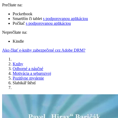
Prečítate na:
Pocketbook
Smartfón či tablet
s podporovanou aplikáciou
Počítač
s podporovanou aplikáciou
Neprečítate na:
Kindle
Ako čítať e-knihy zabezpečené cez Adobe DRM?
Knihy
Odborné a náučné
Motivácia a sebarozvoj
Pozitívne myslenie
Slabikář štěstí