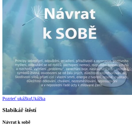
Pozrieť ukážku
Ukážka
Slabikář štěstí
Návrat k sobě