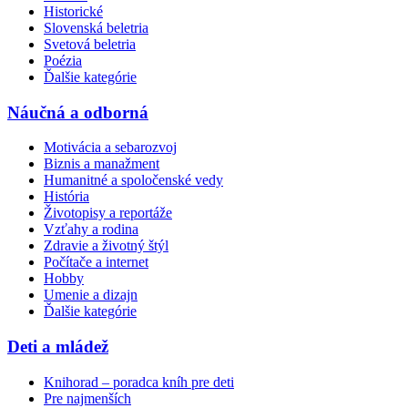
Historické
Slovenská beletria
Svetová beletria
Poézia
Ďalšie kategórie
Náučná a odborná
Motivácia a sebarozvoj
Biznis a manažment
Humanitné a spoločenské vedy
História
Životopisy a reportáže
Vzťahy a rodina
Zdravie a životný štýl
Počítače a internet
Hobby
Umenie a dizajn
Ďalšie kategórie
Deti a mládež
Knihorad – poradca kníh pre deti
Pre najmenších