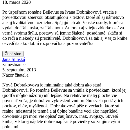
18. marca 2020
Po úspešnom románe Bellevue sa Ivana Dobrákovová vracia s
poviedkovou zbierkou obsahujúcou 7 textov, ktoré sú aj námetovo
ale aj kvalitatívne rozdielne. Spájajú ich ale ženské osudy, ktoré sa
vydali do Talianska, za Talianom. Autorka aj v tejto zbierke ostáva
verná svojmu štýlu, postavy sú jemne šialené, posadnuté, skáču si
do reči a niekedy sú precitlivelé. Dobrákovová sa tak aj v tejto knihe
osvedčila ako dobrá rozprávačka a pozorovateľka.
Čítať viac
Jana Šlinská
zamestnanec
5. septembra 2013
Názor čitateľa
Nová Dobrakovová je minimálne taká dobrá ako stará
Dobrakovová. Po románe Bellevue sa vrátila k poviedkam, ktoré jej
(podľa môjho názoru) idú lepšie. Na relatívne malej ploche vie
povedať veľa, je dobrá vo vykreslení vnútorného sveta postáv, ich
pocitov, obáv, myšlienok. Dobrakovová píše o veciach, ktoré sú
reálne, miestami je temná a aj úplne banálne veci ako napríklad
dovolenku pri mori vie opísať zaujímavo, inak, svojsky. Skvelá
kniha, v ktorej nájdete dobre napísané poviedky so zaujímavými
pointami.