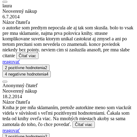
laura
Neoverený nákup
6.7.2014
Názor čitateľa
o autorke som predtym nepocula ale aj tak som skusila. bolo to vsak
pre mna sklamanie, najma prva polovica knihy. strasne
komplikovane suvetia ktorym unikal castokrat aj zmysel a ani po
tretom precitani som nevedela co znamenali. konce poviedok
niekedy bez pointy. neviem cim si zasluzila anasoft, pre mna slabe
citanie
Čítať viac
reagovať
2 pozitívne hodnotenia
2
4 negatívne hodnotenia
4
Anonymný čitateľ
Neoverený nákup
18.2.2014
Názor čitateľa
Kniha je pre mňa sklamaním, pretože autorkine meno som viackrát
videla v súvislosti s veľmi pozitívnymi hodnoteniami. Čakala som
teda od knihy oveľa viac. Na mnohých miestach akoby sa sama
zamotala do toho, čo chce povedať.
Čítať viac
reagovať
2 pozitívne hodnotenia
2