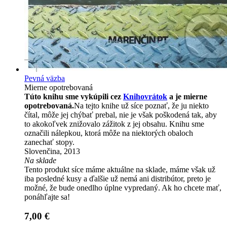
Pevná väzba
Mierne opotrebovaná
Túto knihu sme vykúpili cez
Knihovrátok
a je mierne
opotrebovaná.
Na tejto knihe už síce poznať, že ju niekto
čítal, môže jej chýbať prebal, nie je však poškodená tak, aby
to akokoľvek znižovalo zážitok z jej obsahu. Knihu sme
označili nálepkou, ktorá môže na niektorých obaloch
zanechať stopy.
Slovenčina, 2013
Na sklade
Tento produkt síce máme aktuálne na sklade, máme však už
iba posledné kusy a ďalšie už nemá ani distribútor, preto je
možné, že bude onedlho úplne vypredaný. Ak ho chcete mať,
ponáhľajte sa!
7,00 €