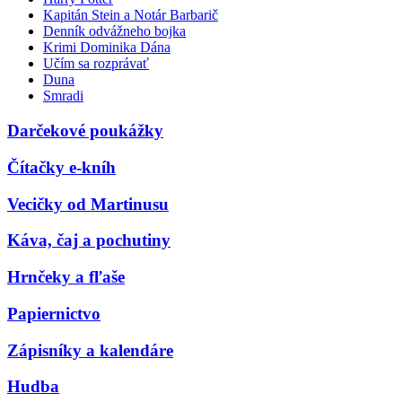
Kapitán Stein a Notár Barbarič
Denník odvážneho bojka
Krimi Dominika Dána
Učím sa rozprávať
Duna
Smradi
Darčekové poukážky
Čítačky e-kníh
Vecičky od Martinusu
Káva, čaj a pochutiny
Hrnčeky a fľaše
Papiernictvo
Zápisníky a kalendáre
Hudba