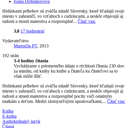
Ivana Dobrakovová
Hrdinkami príbehov sú zväčša mladé Slovenky, ktoré hľadajú svoje
miesto v zahraničí, vo vzťahoch s cudzincami, a neskôr objavujú aj
radosti a strasti materstva a rozporuplné...
Čítať viac
3,8
17 hodnotení
Vydavateľstvo
Marenčin PT
, 2013
192 strán
3-4 hodiny čítania
Vychádzame z priemerného údaju o rýchlosti čítania 230 slov
za minútu, od knihy ku knihe a čitateľa ku čitateľovi sa to
však môže líšiť.
Hrdinkami príbehov sú zväčša mladé Slovenky, ktoré hľadajú svoje
miesto v zahraničí, vo vzťahoch s cudzincami, a neskôr objavujú aj
radosti a strasti materstva a rozporuplné pocity voči ostatným
matkám a deťom. Medzi zlomyseľnými upratovačkami,...
Čítať viac
Kniha
E-kniha
Audiokniha
iný jazyk
Čítaná