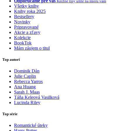
Odporúčame pre vás
Knižné tipy ušité na mieru vám
Všetky knihy
Knihy roka 2025
Bestsellery
Novinky
Pripravované
Akcie a zľavy
Kolekcie
BookTok
Mám záujem o titul
Top autori
Dominik Dán
Julie Caplin
Rebecca Yarros
Ana Huang
Sarah J. Maas
Táňa Keleová Vasilková
Lucinda Riley
Top série
Romantické úteky
Harry Potter