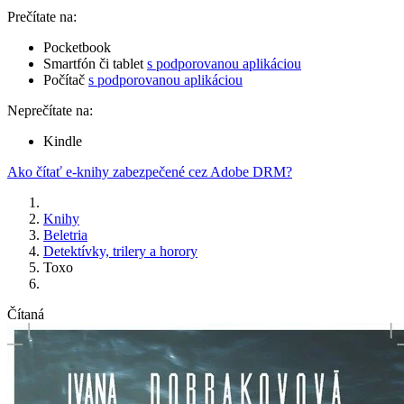
Prečítate na:
Pocketbook
Smartfón či tablet
s podporovanou aplikáciou
Počítač
s podporovanou aplikáciou
Neprečítate na:
Kindle
Ako čítať e-knihy zabezpečené cez Adobe DRM?
Knihy
Beletria
Detektívky, trilery a horory
Toxo
Čítaná