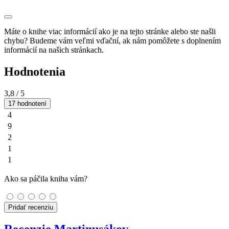
Máte o knihe viac informácií ako je na tejto stránke alebo ste našli
chybu? Budeme vám veľmi vďační, ak nám pomôžete s doplnením
informácií na našich stránkach.
Hodnotenia
3,8
/ 5
17 hodnotení
4
9
2
1
1
Ako sa páčila kniha vám?
Pridať recenziu