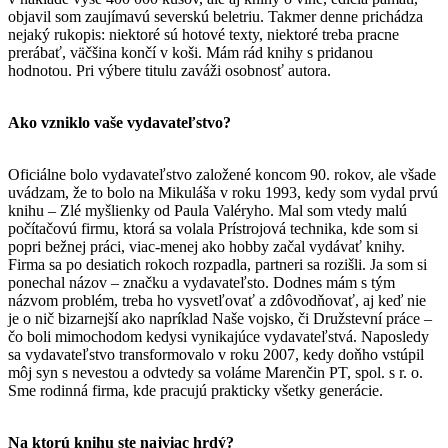
objavil som zaujímavú severskú beletriu. Takmer denne prichádza
nejaký rukopis: niektoré sú hotové texty, niektoré treba pracne
prerábať, väčšina končí v koši. Mám rád knihy s pridanou
hodnotou. Pri výbere titulu zaváži osobnosť autora.
Ako vzniklo vaše vydavateľstvo?
Oficiálne bolo vydavateľstvo založené koncom 90. rokov, ale všade
uvádzam, že to bolo na Mikuláša v roku 1993, kedy som vydal prvú
knihu – Zlé myšlienky od Paula Valéryho. Mal som vtedy malú
počítačovú firmu, ktorá sa volala Prístrojová technika, kde som si
popri bežnej práci, viac-menej ako hobby začal vydávať knihy.
Firma sa po desiatich rokoch rozpadla, partneri sa rozišli. Ja som si
ponechal názov – značku a vydavateľsto. Dodnes mám s tým
názvom problém, treba ho vysvetľovať a zdôvodňovať, aj keď nie
je o nič bizarnejší ako napríklad Naše vojsko, či Družstevní práce –
čo boli mimochodom kedysi vynikajúce vydavateľstvá. Naposledy
sa vydavateľstvo transformovalo v roku 2007, kedy doňho vstúpil
môj syn s nevestou a odvtedy sa voláme Marenčin PT, spol. s r. o.
Sme rodinná firma, kde pracujú prakticky všetky generácie.
Na ktorú knihu ste najviac hrdý?