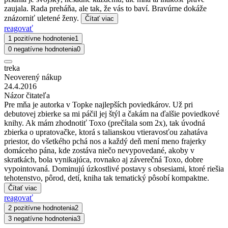
zaujala. Rada preháňa, ale tak, že vás to baví. Bravúrne dokáže
znázorniť uletené ženy.
Čítať viac
reagovať
1 pozitívne hodnotenie
1
0 negatívne hodnotenia
0
treka
Neoverený nákup
24.4.2016
Názor čitateľa
Pre mňa je autorka v Topke najlepších poviedkárov. Už pri
debutovej zbierke sa mi páčil jej štýl a čakám na ďalšie poviedkové
knihy. Ak mám zhodnotiť Toxo (prečítala som 2x), tak úvodná
zbierka o upratovačke, ktorá s talianskou vtieravosťou zahatáva
priestor, do všetkého pchá nos a každý deň mení meno frajerky
domáceho pána, kde zostáva niečo nevypovedané, akoby v
skratkách, bola vynikajúca, rovnako aj záverečná Toxo, dobre
vypointovaná. Dominujú úzkostlivé postavy s obsesiami, ktoré riešia
tehotenstvo, pôrod, detí, kniha tak tematický pôsobí kompaktne.
Čítať viac
reagovať
2 pozitívne hodnotenia
2
3 negatívne hodnotenia
3