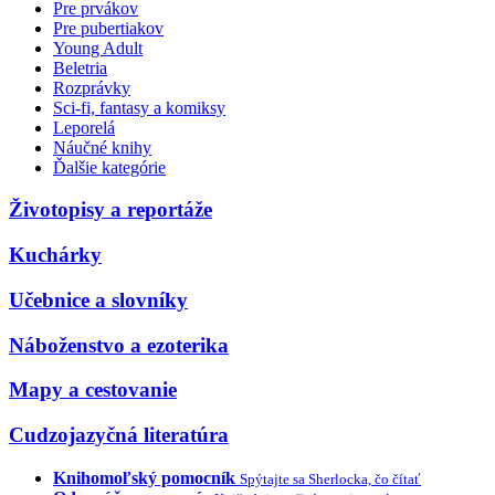
Pre prvákov
Pre pubertiakov
Young Adult
Beletria
Rozprávky
Sci-fi, fantasy a komiksy
Leporelá
Náučné knihy
Ďalšie kategórie
Životopisy a reportáže
Kuchárky
Učebnice a slovníky
Náboženstvo a ezoterika
Mapy a cestovanie
Cudzojazyčná literatúra
Knihomoľský pomocník
Spýtajte sa Sherlocka, čo čítať