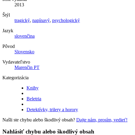
2013
Štýl
tragický
,
napínavý
,
psychologický
Jazyk
slovenčina
Pôvod
Slovensko
Vydavateľstvo
Marenčin PT
Kategorizácia
Knihy
Beletria
Detektívky, trilery a horory
Našli ste chybu alebo škodlivý obsah?
Dajte nám, prosím, vedieť!
Nahlásiť chybu alebo škodlivý obsah