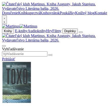
Doručenie
Kníhkupectvá
Knihovrátok
Poukážky
Knižný blog
Kontakt
E-knihy
Audioknihy
Hry
Filmy
Knihy
Doplnky
Vyhľadávanie
Prihlásiť