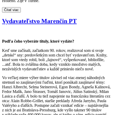
Hollého. Žije v Turíne.
Čítať viac
Vydavateľstvo Marenčin PT
Podľa čoho vyberáte tituly, ktoré vydáte?
Keď sme začínali, začiatkom 90. rokov, realizoval som si svoje
„detské“ sny: predovšetkým som chcel byť vydavateľom. Knihy,
ktoré som vtedy robil, boli „fajnové“, vyšperkované, bibliofílie,
...atď. Bola to zvláštna doba, kedy vzniklo množstvo malých,
nezávislých vydavateľstiev a každé prinieslo niečo nové.
Vo veľkej miere výber titulov závisel od viac-menej náhodných
stretnutí so zaujímavými ľuďmi, ktorí ponúkali zaujímavé témy:
Hanzi Albrecht, Selma Steinerová, Egon Bondy, Agneša Kalinová,
Fedor Malík, Jano Štrasser, Tomáš Janovic, Július Satinský, Milan
Lasica a ďalší. A bolo tu tiež napojenie na francúzsku literatúru cez
otca: Alain Robbe-Grillet, staršie preklady Afreda Jarryho, Paula
Valéryho a ďalších. Postupne začali vznikať edície – najslávnejšia
z nich je asi Bratislava-Pressburg, kde vyšlo takmer 90 titulov
v náklade vyše 400 000 kusov, ale aj knihy o víne, edícia pamätí,