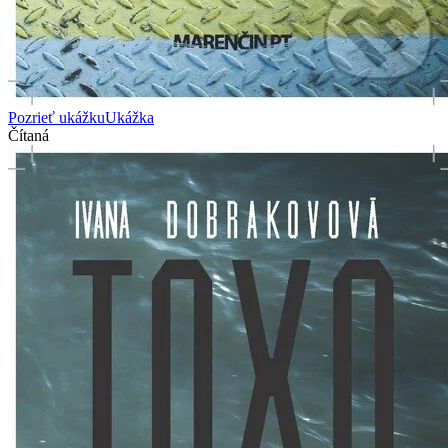
Pozrieť ukážku
Ukážka
Čítaná