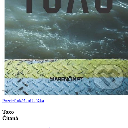
Pozrieť ukážku
Ukážka
Toxo
Čítaná