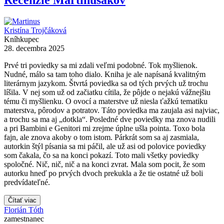
Recenzie Martinusákov
Kristína Trojčáková
Kníhkupec
28. decembra 2025
Prvé tri poviedky sa mi zdali veľmi podobné. Tok myšlienok.
Nudné, málo sa tam toho dialo. Kniha je ale napísaná kvalitným
literárnym jazykom. Štvrtá poviedka sa od tých prvých už trochu
líšila. V nej som už od začiatku cítila, že pôjde o nejakú vážnejšiu
tému či myšlienku. O ovocí a materstve už niesla ťažkú tematiku
materstva, pôrodov a potratov. Táto poviedka ma zaujala asi najviac,
a trochu sa ma aj „dotkla“. Posledné dve poviedky ma znova nudili
a pri Bambini e Genitori mi zrejme úplne ušla pointa. Toxo bola
fajn, ale znova akoby o tom istom. Párkrát som sa aj zasmiala,
autorkin štýl písania sa mi páčil, ale už asi od polovice poviedky
som čakala, čo sa na konci pokazí. Toto mali všetky poviedky
spoločné. Nič, nič, nič a na konci zvrat. Mala som pocit, že som
autorku hneď po prvých dvoch prekukla a že tie ostatné už boli
predvídateľné.
Čítať viac
Florián Tóth
zamestnanec