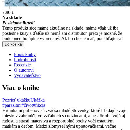
7,80 €
Na sklade
Posielame ihneď
Tento produkt síce máme aktuálne na sklade, máme však už iba
posledné kusy a ďalšie už nemá ani distribútor, preto je možné, že
bude onedlho úplne vypredaný. Ak ho chcete mať, ponáhľajte sa!
Do košíka
Popis knihy
Podrobnosti
Recenzie
O autorovi
Vydavateľstvo
Viac o knihe
Pozrieť ukážku
Ukážka
#parazitmi
#život
#fikcia
Hrdinkami príbehov sú zväčša mladé Slovenky, ktoré hľadajú svoje
miesto v zahraničí, vo vzťahoch s cudzincami, a neskôr objavujú aj
radosti a strasti materstva a rozporuplné pocity voči ostatným
matkám a deťom. Medzi zlomyseľnými upratovačkami, večne