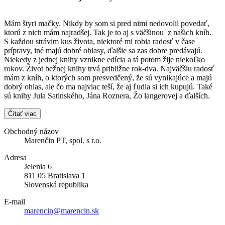
Mám štyri mačky. Nikdy by som si pred nimi nedovolil povedať,
ktorú z nich mám najradšej. Tak je to aj s väčšinou z našich kníh.
S každou strávim kus života, niektoré mi robia radosť v čase
prípravy, iné majú dobré ohlasy, ďalšie sa zas dobre predávajú.
Niekedy z jednej knihy vznikne edícia a tá potom žije niekoľko
rokov. Život bežnej knihy trvá približne rok-dva. Najväčšiu radosť
mám z kníh, o ktorých som presvedčený, že sú vynikajúce a majú
dobrý ohlas, ale čo ma najviac teší, že aj ľudia si ich kupujú. Také
sú knihy Jula Satinského, Jána Roznera, Žo langerovej a ďalších.
Čítať viac
Obchodný názov
Marenčin PT, spol. s r.o.
Adresa
Jelenia 6
811 05 Bratislava 1
Slovenská republika
E-mail
marencin@marencin.sk