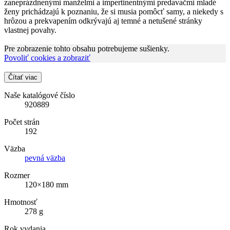
zaneprázdnenými manželmi a impertinentnými predavačmi mladé
ženy prichádzajú k poznaniu, že si musia pomôcť samy, a niekedy s
hrôzou a prekvapením odkrývajú aj temné a netušené stránky
vlastnej povahy.
Pre zobrazenie tohto obsahu potrebujeme sušienky.
Povoliť cookies a zobraziť
Čítať viac
Naše katalógové číslo
920889
Počet strán
192
Väzba
pevná väzba
Rozmer
120×180 mm
Hmotnosť
278 g
Rok vydania