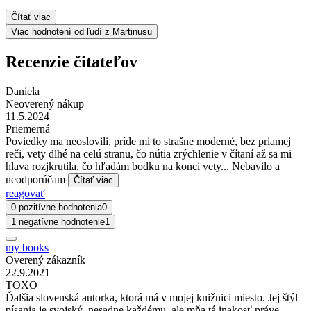
Čítať viac
Viac hodnotení od ľudí z Martinusu
Recenzie čitateľov
Daniela
Neoverený nákup
11.5.2024
Priemerná
Poviedky ma neoslovili, príde mi to strašne moderné, bez priamej
reči, vety dlhé na celú stranu, čo nútia zrýchlenie v čítaní až sa mi
hlava rozjkrutila, čo hľadám bodku na konci vety... Nebavilo a
neodporúčam
Čítať viac
reagovať
0 pozitívne hodnotenia
0
1 negatívne hodnotenie
1
my books
Overený zákazník
22.9.2021
TOXO
Ďalšia slovenská autorka, ktorá má v mojej knižnici miesto. Jej štýl
písania je svojský, nesadne každému, ale mňa tá inakosť práve