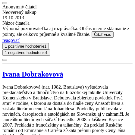
Anonymný čitateľ
Neoverený nákup
19.10.2013
Názor čitateľa
Výborná pozorovateľka aj rozprávačka. Občas mierne sklamanie z
pointy, ale celkovo príjemné a kvalitné čítanie.
Čítať viac
reagovať
1 pozitívne hodnotenie
1
1 negatívne hodnotenie
1
Ivana Dobrakovová
Ivana Dobrakovová (nar. 1982, Bratislava) vyštudovala
prekladateľstvo a tlmočníctvo na filozofickej fakulte Univerzity
Komenského v Bratislave. Debutovala zbierkou poviedok Prvá
smrť v rodine, s ktorou sa dostala do finále ceny Anasoft litera a
získala literárnu cenu Jána Johanidesa. Poviedky publikovala v
novinách, časopisoch a antológiách na Slovensku aj v zahraničí. Je
laureátkou literárnych súťaží Poviedka 2008 a Jašíkove Kysuce
2007. Prekladá z francúzštiny a taliančiny. Za preklad Ruského
románu od Emmanuela Carrèra získala prémiu poroty Ceny Jána