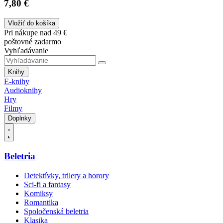
7,80 €
Vložiť do košíka
Pri nákupe nad 49 €
poštovné zadarmo
Vyhľadávanie
Knihy
E-knihy
Audioknihy
Hry
Filmy
Doplnky
Beletria
Detektívky, trilery a horory
Sci-fi a fantasy
Komiksy
Romantika
Spoločenská beletria
Klasika