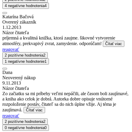
4 negatívne hodnotenia
4
Katarína Bačová
Overený zákazník
1.12.2013
Názor čitateľa
príjemná a kvalitná knižka, ktorá zaujme. šikovné vytvorenie
atmosféry, prekvapivý zvrat, zamyslenie. odporúčam!
Čítať viac
reagovať
2 pozitívne hodnotenia
2
1 negatívne hodnotenie
1
Dana
Neoverený nákup
9.11.2013
Názor čitateľa
Zo začiatku sa mi príbehy veľmi nepáčili, ale časom boli zaujímavé,
a kniha ako celok je dobrá. Autorka dobre opisuje vnútorné
rozpoloženie postáv, čitateľ sa do nich úplne vžije. Aj téma je
zaujímavá.
Čítať viac
reagovať
2 pozitívne hodnotenia
2
0 negatívne hodnotenia
0