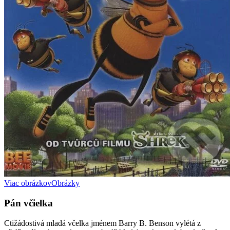
Viac obrázkov
Obrázky
Pán včielka
Ctižádostivá mladá včelka jménem Barry B. Benson vylétá z