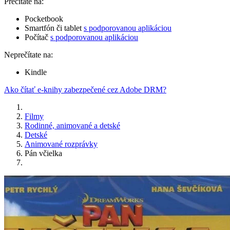
Prečítate na:
Pocketbook
Smartfón či tablet
s podporovanou aplikáciou
Počítač
s podporovanou aplikáciou
Neprečítate na:
Kindle
Ako čítať e-knihy zabezpečené cez Adobe DRM?
Filmy
Rodinné, animované a detské
Detské
Animované rozprávky
Pán včielka