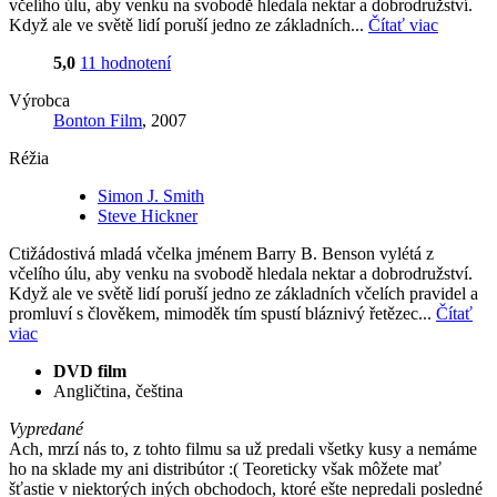
včelího úlu, aby venku na svobodě hledala nektar a dobrodružství.
Když ale ve světě lidí poruší jedno ze základních...
Čítať viac
5,0
11 hodnotení
Výrobca
Bonton Film
, 2007
Réžia
Simon J. Smith
Steve Hickner
Ctižádostivá mladá včelka jménem Barry B. Benson vylétá z
včelího úlu, aby venku na svobodě hledala nektar a dobrodružství.
Když ale ve světě lidí poruší jedno ze základních včelích pravidel a
promluví s člověkem, mimoděk tím spustí bláznivý řetězec...
Čítať
viac
DVD film
Angličtina, čeština
Vypredané
Ach, mrzí nás to, z tohto filmu sa už predali všetky kusy a nemáme
ho na sklade my ani distribútor :( Teoreticky však môžete mať
šťastie v niektorých iných obchodoch, ktoré ešte nepredali posledné