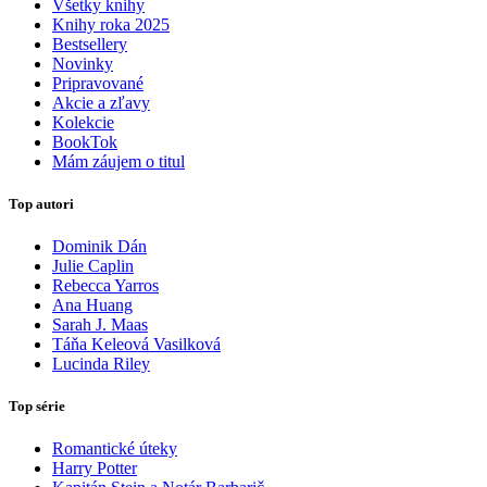
Všetky knihy
Knihy roka 2025
Bestsellery
Novinky
Pripravované
Akcie a zľavy
Kolekcie
BookTok
Mám záujem o titul
Top autori
Dominik Dán
Julie Caplin
Rebecca Yarros
Ana Huang
Sarah J. Maas
Táňa Keleová Vasilková
Lucinda Riley
Top série
Romantické úteky
Harry Potter