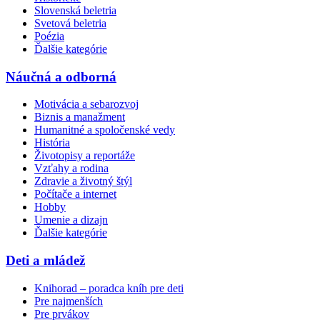
Slovenská beletria
Svetová beletria
Poézia
Ďalšie kategórie
Náučná a odborná
Motivácia a sebarozvoj
Biznis a manažment
Humanitné a spoločenské vedy
História
Životopisy a reportáže
Vzťahy a rodina
Zdravie a životný štýl
Počítače a internet
Hobby
Umenie a dizajn
Ďalšie kategórie
Deti a mládež
Knihorad – poradca kníh pre deti
Pre najmenších
Pre prvákov