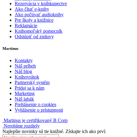
Rezervácia v kníhkupectve
Ako čítať e-knihy
Ako počúvať audioknihy
Pre školy a knižnice
Reklamácie
Knihomoľský pomocník
Odstúpiť od zmluvy
Martinus
Kontakty
Náš príbeh
Náš blog
Knihovrátok
Partnerský systém
Pridaj sa k nám
Marketing
Náš labák
Prehlásenie o cookies
Vyhlásenie o prístupnosti
Martinus je certifikovaný B Corp
Nerobíme rozdiely
Najlepšie novinky sú tie knižné. Získajte ich ako prví: