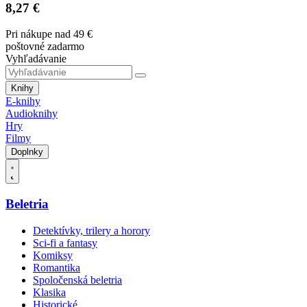
8,27 €
Pri nákupe nad 49 €
poštovné zadarmo
Vyhľadávanie
Knihy
E-knihy
Audioknihy
Hry
Filmy
Doplnky
Beletria
Detektívky, trilery a horory
Sci-fi a fantasy
Komiksy
Romantika
Spoločenská beletria
Klasika
Historické