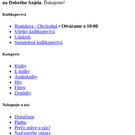
na Dobrého Anjela
. Ďakujeme!
Kníhkupectvá
Bratislava - Obchodná
• Otvárame o 10:00
Všetky kníhkupectvá
Udalosti
Spriatelené kníhkupectvá
Kategórie
Knihy
E-knihy
Audioknihy
Hry
Filmy
Doplnky
Nakupujte u nás
Doručenie
Platba
Prečo práve u nás?
Najčastejšie otázky