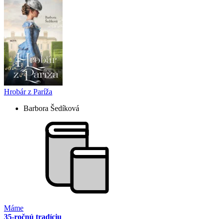
Hrobár z Paríža
Barbora Šedíková
Máme
35-ročnú tradíciu