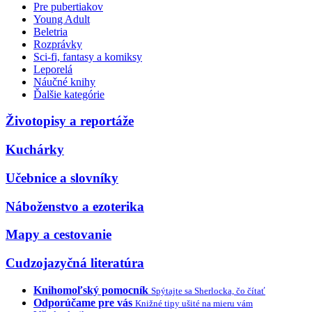
Pre pubertiakov
Young Adult
Beletria
Rozprávky
Sci-fi, fantasy a komiksy
Leporelá
Náučné knihy
Ďalšie kategórie
Životopisy a reportáže
Kuchárky
Učebnice a slovníky
Náboženstvo a ezoterika
Mapy a cestovanie
Cudzojazyčná literatúra
Knihomoľský pomocník
Spýtajte sa Sherlocka, čo čítať
Odporúčame pre vás
Knižné tipy ušité na mieru vám