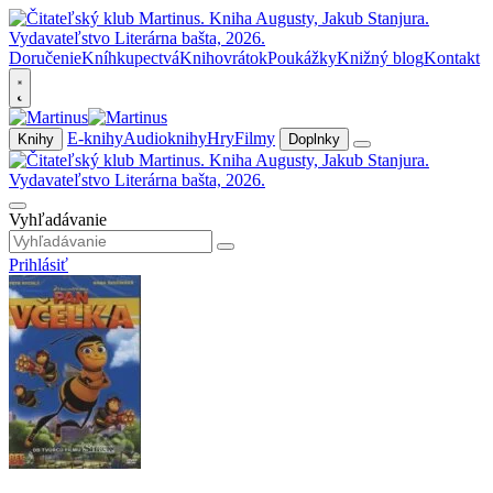
Doručenie
Kníhkupectvá
Knihovrátok
Poukážky
Knižný blog
Kontakt
E-knihy
Audioknihy
Hry
Filmy
Knihy
Doplnky
Vyhľadávanie
Prihlásiť