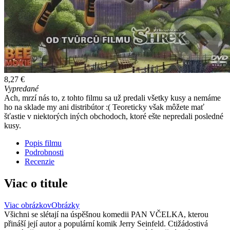
8,27 €
Vypredané
Ach, mrzí nás to, z tohto filmu sa už predali všetky kusy a nemáme
ho na sklade my ani distribútor :( Teoreticky však môžete mať
šťastie v niektorých iných obchodoch, ktoré ešte nepredali posledné
kusy.
Popis filmu
Podrobnosti
Recenzie
Viac o titule
Viac obrázkov
Obrázky
Všichni se slétají na úspěšnou komedii PAN VČELKA, kterou
přináší její autor a populární komik Jerry Seinfeld. Ctižádostivá