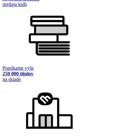
predaja kníh
Ponúkame vyše
250 000 titulov
na sklade