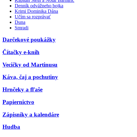
Kapitán Stein a Notár Barbarič
Denník odvážneho bojka
Krimi Dominika Dána
Učím sa rozprávať
Duna
Smradi
Darčekové poukážky
Čítačky e-kníh
Vecičky od Martinusu
Káva, čaj a pochutiny
Hrnčeky a fľaše
Papiernictvo
Zápisníky a kalendáre
Hudba