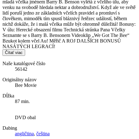
mladá včelka jménem Barry B. Benson vylétá z včelího úlu, aby
venku na svobodě hledala nektar a dobrodružství. Když ale ve světě
lidí poruší jedno ze základních včelích pravidel a promluví s
člověkem, mimoděk tím spustí bláznivý řetězec událostí, během
nichž dokáže, že i malá včelka může být ohromně důležitá! Bonusy:
V úlu: Herecké obsazení filmu Technická stránka Pana Včelky
Seznamte se s Barry B. Bensonem Videoklip „We Got The Bee“
Bzukot kolem včel Au! Měřič A ROJ DALŠÍCH BONUSŮ
NASÁTÝCH LEGRACÍ!
Čítať viac
Naše katalógové číslo
56142
Originálny názov
Bee Movie
Dĺžka
87 min.
DVD obal
Dabing
angličtina
,
čeština