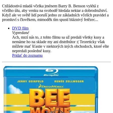
Ctižádostivá mladá včelka jménem Barry B. Benson vylétá z
včelího úlu, aby venku na svobodě hledala nektar a dobrodružství.
Když ale ve světě lidí poruší jedno ze základních včelích pravidel a
promluví s člověkem, mimoděk tím spustí bláznivý řetězec...
DVD film
Vypredané
Ach, mrzí nás to, z tohto filmu sa už predali všetky kusy a
nemáme ho na sklade my ani distribútor :( Teoreticky však
môžete mať šťastie v niektorých iných obchodoch, ktoré ešte
nepredali posledné kusy.
Pridať do zoznamu