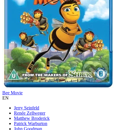
Bee Movie
EN
Jerry Seinfeld
Renée Zellweger
Matthew Broderick
Patrick Warburton
John Goodman