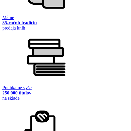
Máme
35-ročnú tradíciu
predaja kníh
Ponúkame vyše
250 000 titulov
na sklade