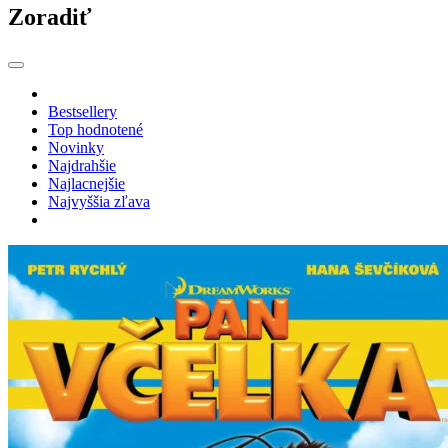
Zoradiť
Bestsellery
Top hodnotené
Novinky
Najdrahšie
Najlacnejšie
Najvyššia zľava