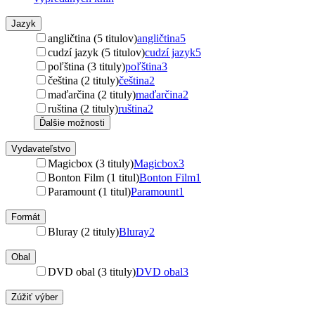
Jazyk
angličtina (5 titulov)
angličtina
5
cudzí jazyk (5 titulov)
cudzí jazyk
5
poľština (3 tituly)
poľština
3
čeština (2 tituly)
čeština
2
maďarčina (2 tituly)
maďarčina
2
ruština (2 tituly)
ruština
2
Ďalšie možnosti
Vydavateľstvo
Magicbox (3 tituly)
Magicbox
3
Bonton Film (1 titul)
Bonton Film
1
Paramount (1 titul)
Paramount
1
Formát
Bluray (2 tituly)
Bluray
2
Obal
DVD obal (3 tituly)
DVD obal
3
Zúžiť výber