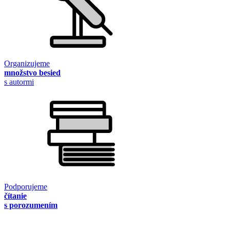
Organizujeme
množstvo besied
s autormi
Podporujeme
čítanie
s porozumením