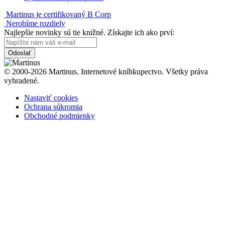
Martinus je certifikovaný B Corp
Nerobíme rozdiely
Najlepšie novinky sú tie knižné. Získajte ich ako prví:
Odoslať
© 2000-2026 Martinus. Internetové kníhkupectvo. Všetky práva
vyhradené.
Nastaviť cookies
Ochrana súkromia
Obchodné podmienky