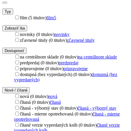
Typ
film (5 titulov)
film
5
Zobraziť iba
novinky (0 titulov)
novinky
zľavnené tituly (0 titulov)
zľavnené tituly
Dostupnosť
na centrálnom sklade (0 titulov)
na centrálnom sklade
predpredaj (0 titulov)
predpredaj
pripravujeme (0 titulov)
pripravujeme
dostupná (bez vypredaných) (0 titulov)
dostupná (bez
vypredaných)
Nové / čítané
nová (0 titulov)
nová
čítaná (0 titulov)
čítaná
čítaná - výborný stav (0 titulov)
čítaná - výborný stav
čítaná - mierne opotrebovaná (0 titulov)
čítaná - mierne
opotrebovaná
čítané verzie vypredaných kníh (0 titulov)
čítané verzie
vypredaných kníh