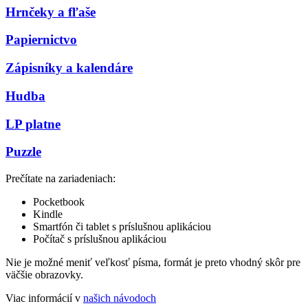
Hrnčeky a fľaše
Papiernictvo
Zápisníky a kalendáre
Hudba
LP platne
Puzzle
Prečítate na zariadeniach:
Pocketbook
Kindle
Smartfón či tablet s príslušnou aplikáciou
Počítač s príslušnou aplikáciou
Nie je možné meniť veľkosť písma, formát je preto vhodný skôr pre
väčšie obrazovky.
Viac informácií v
našich návodoch