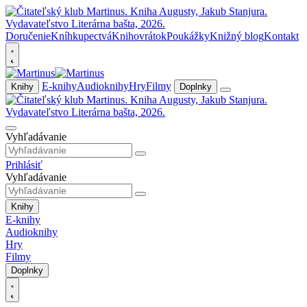
Doručenie
Kníhkupectvá
Knihovrátok
Poukážky
Knižný blog
Kontakt
E-knihy
Audioknihy
Hry
Filmy
Knihy
Doplnky
Vyhľadávanie
Prihlásiť
Vyhľadávanie
Knihy
E-knihy
Audioknihy
Hry
Filmy
Doplnky