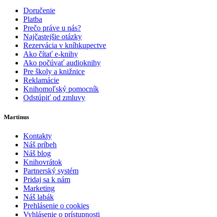
Doručenie
Platba
Prečo práve u nás?
Najčastejšie otázky
Rezervácia v kníhkupectve
Ako čítať e-knihy
Ako počúvať audioknihy
Pre školy a knižnice
Reklamácie
Knihomoľský pomocník
Odstúpiť od zmluvy
Martinus
Kontakty
Náš príbeh
Náš blog
Knihovrátok
Partnerský systém
Pridaj sa k nám
Marketing
Náš labák
Prehlásenie o cookies
Vyhlásenie o prístupnosti