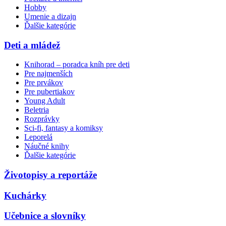
Hobby
Umenie a dizajn
Ďalšie kategórie
Deti a mládež
Knihorad – poradca kníh pre deti
Pre najmenších
Pre prvákov
Pre pubertiakov
Young Adult
Beletria
Rozprávky
Sci-fi, fantasy a komiksy
Leporelá
Náučné knihy
Ďalšie kategórie
Životopisy a reportáže
Kuchárky
Učebnice a slovníky