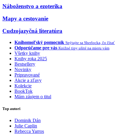
Náboženstvo a ezoterika
Mapy a cestovanie
Cudzojazyčná literatúra
Knihomoľský pomocník
Spýtajte sa Sherlocka, čo čítať
Odporúčame pre vás
Knižné tipy ušité na mieru vám
Všetky knihy
Knihy roka 2025
Bestsellery
Novinky
Pripravované
Akcie a zľavy
Kolekcie
BookTok
Mám záujem o titul
Top autori
Dominik Dán
Julie Caplin
Rebecca Yarros