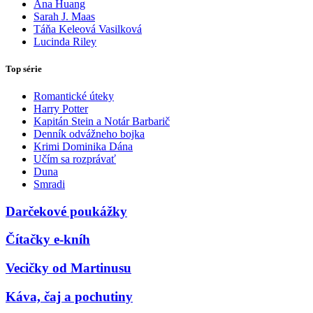
Ana Huang
Sarah J. Maas
Táňa Keleová Vasilková
Lucinda Riley
Top série
Romantické úteky
Harry Potter
Kapitán Stein a Notár Barbarič
Denník odvážneho bojka
Krimi Dominika Dána
Učím sa rozprávať
Duna
Smradi
Darčekové poukážky
Čítačky e-kníh
Vecičky od Martinusu
Káva, čaj a pochutiny