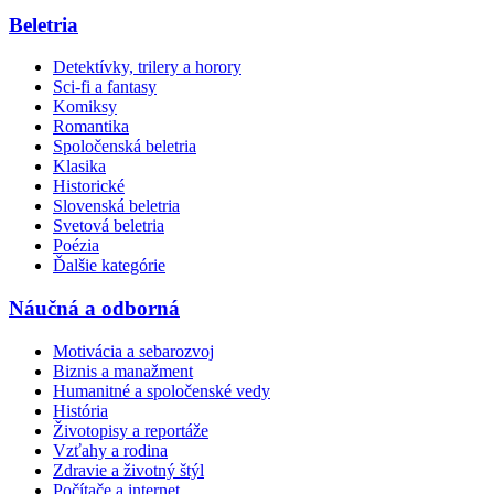
Beletria
Detektívky, trilery a horory
Sci-fi a fantasy
Komiksy
Romantika
Spoločenská beletria
Klasika
Historické
Slovenská beletria
Svetová beletria
Poézia
Ďalšie kategórie
Náučná a odborná
Motivácia a sebarozvoj
Biznis a manažment
Humanitné a spoločenské vedy
História
Životopisy a reportáže
Vzťahy a rodina
Zdravie a životný štýl
Počítače a internet