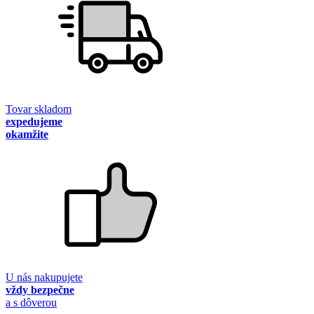
Tovar skladom
expedujeme
okamžite
U nás nakupujete
vždy bezpečne
a s dôverou