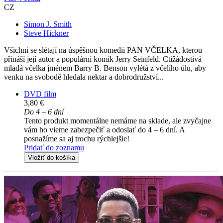
CZ
Simon J. Smith
Steve Hickner
Všichni se slétají na úspěšnou komedii PAN VČELKA, kterou
přináší její autor a populární komik Jerry Seinfeld. Ctižádostivá
mladá včelka jménem Barry B. Benson vylétá z včelího úlu, aby
venku na svobodě hledala nektar a dobrodružství...
DVD film
3,80 €
Do 4 – 6 dní
Tento produkt momentálne nemáme na sklade, ale zvyčajne
vám ho vieme zabezpečiť a odoslať do 4 – 6 dní. A
posnažíme sa aj trochu rýchlejšie!
Pridať do zoznamu
Vložiť do košíka