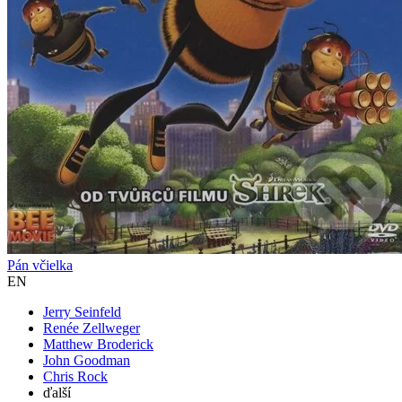
Pán včielka
EN
Jerry Seinfeld
Renée Zellweger
Matthew Broderick
John Goodman
Chris Rock
ďalší