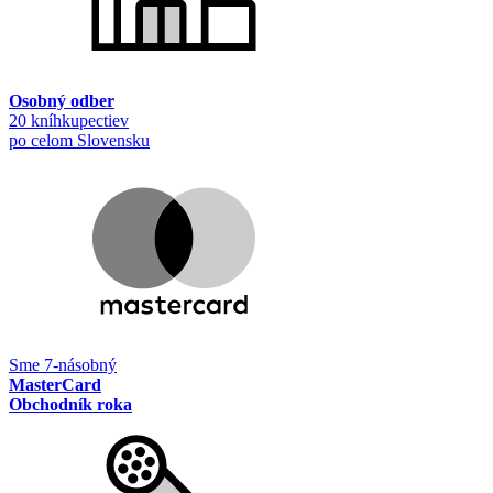
Osobný odber
20 kníhkupectiev
po celom Slovensku
Sme 7-násobný
MasterCard
Obchodník roka