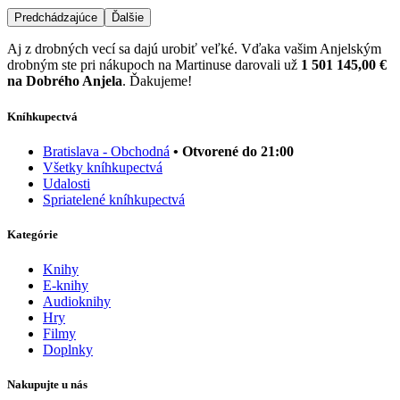
Predchádzajúce
Ďalšie
Aj z drobných vecí sa dajú urobiť veľké. Vďaka vašim Anjelským
drobným ste pri nákupoch na Martinuse darovali už
1 501 145,00 €
na Dobrého Anjela
. Ďakujeme!
Kníhkupectvá
Bratislava - Obchodná
• Otvorené do 21:00
Všetky kníhkupectvá
Udalosti
Spriatelené kníhkupectvá
Kategórie
Knihy
E-knihy
Audioknihy
Hry
Filmy
Doplnky
Nakupujte u nás