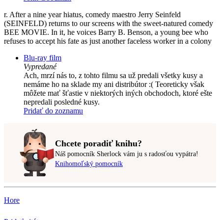
r. After a nine year hiatus, comedy maestro Jerry Seinfeld
(SEINFELD) returns to our screens with the sweet-natured comedy
BEE MOVIE. In it, he voices Barry B. Benson, a young bee who
refuses to accept his fate as just another faceless worker in a colony
Blu-ray film
Vypredané
Ach, mrzí nás to, z tohto filmu sa už predali všetky kusy a
nemáme ho na sklade my ani distribútor :( Teoreticky však
môžete mať šťastie v niektorých iných obchodoch, ktoré ešte
nepredali posledné kusy.
Pridať do zoznamu
Chcete poradiť knihu?
Náš pomocník Sherlock vám ju s radosťou vypátra!
Knihomoľský pomocník
Hore