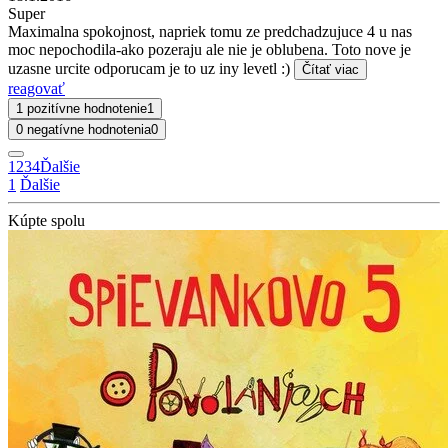
Super
Maximalna spokojnost, napriek tomu ze predchadzujuce 4 u nas
moc nepochodila-ako pozeraju ale nie je oblubena. Toto nove je
uzasne urcite odporucam je to uz iny levetl :)
Čítať viac
reagovať
1 pozitívne hodnotenie
1
0 negatívne hodnotenia
0
1
2
3
4
Ďalšie
1
Ďalšie
Kúpte spolu