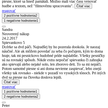
piesne, ktoré sa hneď pamätali. Možno mali viac času venovať
hudbe a textom, než "filmovému spracovaniu".
Čítať viac
reagovať
2 pozitívne hodnotenia
2
1 negatívne hodnotenie
1
Sandra
Neoverený nákup
24.2.2017
Spievankovo 5
Dcérke sa dvd páči. Najradšej by ho pozerala dookola. Je naozaj
náučné. Ale ak môžem povedať za seba čo počujem, kým to doma
hraje, tak mi pesnickovo hudobné príde najslabšie. Všetky pesničky
sú na rovnaký spôsob. Nikde extra nepočuť spievanku či zahrajka
ako spievajú alebo nejaké solo, len zborovo deti. To sa mi nepáči.
Potom samotné piesne si ani doma nevieme zaspievať, lebo znejú
všetky tak rovnako - niekde v pozadí vo vysokých tónoch. Pri iných
dvd sa piesne na človeka doslova lepili.
Čítať viac
reagovať
1 pozitívne hodnotenie
1
2 negatívne hodnotenia
2
Peter