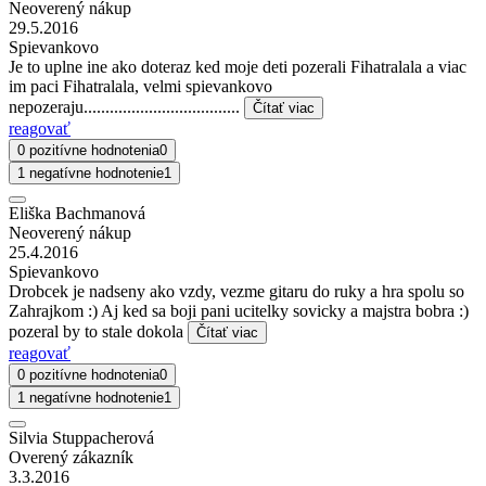
Neoverený nákup
29.5.2016
Spievankovo
Je to uplne ine ako doteraz ked moje deti pozerali Fihatralala a viac
im paci Fihatralala, velmi spievankovo
nepozeraju....................................
Čítať viac
reagovať
0 pozitívne hodnotenia
0
1 negatívne hodnotenie
1
Eliška Bachmanová
Neoverený nákup
25.4.2016
Spievankovo
Drobcek je nadseny ako vzdy, vezme gitaru do ruky a hra spolu so
Zahrajkom :) Aj ked sa boji pani ucitelky sovicky a majstra bobra :)
pozeral by to stale dokola
Čítať viac
reagovať
0 pozitívne hodnotenia
0
1 negatívne hodnotenie
1
Silvia Stuppacherová
Overený zákazník
3.3.2016