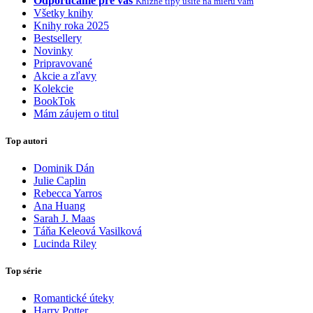
Odporúčame pre vás
Knižné tipy ušité na mieru vám
Všetky knihy
Knihy roka 2025
Bestsellery
Novinky
Pripravované
Akcie a zľavy
Kolekcie
BookTok
Mám záujem o titul
Top autori
Dominik Dán
Julie Caplin
Rebecca Yarros
Ana Huang
Sarah J. Maas
Táňa Keleová Vasilková
Lucinda Riley
Top série
Romantické úteky
Harry Potter