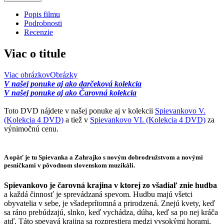
Popis filmu
Podrobnosti
Recenzie
Viac o titule
Viac obrázkov
Obrázky
V našej ponuke aj ako darčeková kolekcia
V našej ponuke aj ako Čarovná kolekcia
Toto DVD nájdete v našej ponuke aj v kolekcii
Spievankovo V.
(Kolekcia 4 DVD)
a tiež v
Spievankovo VI. (Kolekcia 4 DVD)
za
výnimočnú cenu.
A opäť je tu Spievanka a Zahrajko s novým dobrodružstvom a novými
pesničkami v pôvodnom slovenskom muzikáli.
Spievankovo je čarovná krajina v ktorej zo všadiaľ znie hudba
a každá činnosť je sprevádzaná spevom. Hudbu majú všetci
obyvatelia v sebe, je všadeprítomná a prirodzená. Znejú kvety, keď
sa ráno prebúdzajú, slnko, keď vychádza, dúha, keď sa po nej kráča
atď. Táto spevavá krajina sa rozprestiera medzi vysokými horami,