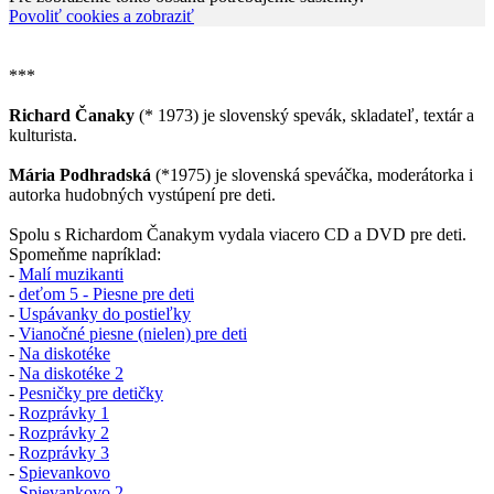
Povoliť cookies a zobraziť
***
Richard Čanaky
(* 1973) je slovenský spevák, skladateľ, textár a
kulturista.
Mária Podhradská
(*1975) je slovenská speváčka, moderátorka i
autorka hudobných vystúpení pre deti.
Spolu s Richardom Čanakym vydala viacero CD a DVD pre deti.
Spomeňme napríklad:
-
Malí muzikanti
-
deťom 5 - Piesne pre deti
-
Uspávanky do postieľky
-
Vianočné piesne (nielen) pre deti
-
Na diskotéke
-
Na diskotéke 2
-
Pesničky pre detičky
-
Rozprávky 1
-
Rozprávky 2
-
Rozprávky 3
-
Spievankovo
-
Spievankovo 2