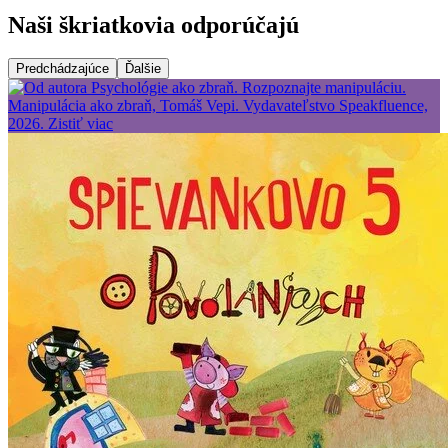
Naši škriatkovia odporúčajú
Predchádzajúce
Ďalšie