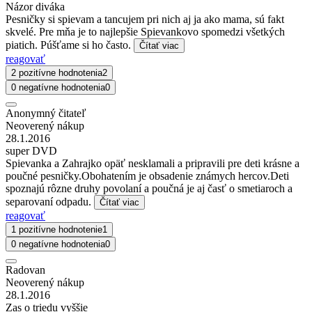
Názor diváka
Pesničky si spievam a tancujem pri nich aj ja ako mama, sú fakt
skvelé. Pre mňa je to najlepšie Spievankovo spomedzi všetkých
piatich. Púšťame si ho často.
Čítať viac
reagovať
2 pozitívne hodnotenia
2
0 negatívne hodnotenia
0
Anonymný čitateľ
Neoverený nákup
28.1.2016
super DVD
Spievanka a Zahrajko opäť nesklamali a pripravili pre deti krásne a
poučné pesničky.Obohatením je obsadenie známych hercov.Deti
spoznajú rôzne druhy povolaní a poučná je aj časť o smetiaroch a
separovaní odpadu.
Čítať viac
reagovať
1 pozitívne hodnotenie
1
0 negatívne hodnotenia
0
Radovan
Neoverený nákup
28.1.2016
Zas o triedu vyššie