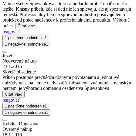
Máme všetky Spievankova a toto sa podarilo urobiť opäť o niečo
lepšie. Krásny príbeh, kde si deti nie len spievajú, ale aj spoznávajú
remeslá. Profesionálny herci a sprievod orchestra posúvajú tento
projekt od práce nadšencov k profesionálnemu produktu. Výborná
práca.
Čítať viac
reagovať
1 pozitívne hodnotenie
1
1 negatívne hodnotenie
1
Jozef
Neoverený nákup
23.1.2016
Skvelé obsadenie
Príbeh postupne prechádza rôznymi povolaniami a jednotlivé
epizódy na seba jemne nadväzujú. Obsadenie známymi slovenskými
hercami je výbornou obmenou osadenstva Spievankova.
Čítať viac
reagovať
1 pozitívne hodnotenie
1
1 negatívne hodnotenie
1
Kristina Dugasova
Overený nákup
18.1.2016