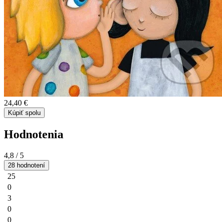
24,40 €
Kúpiť spolu
Hodnotenia
4,8
/ 5
28 hodnotení
25
0
3
0
0