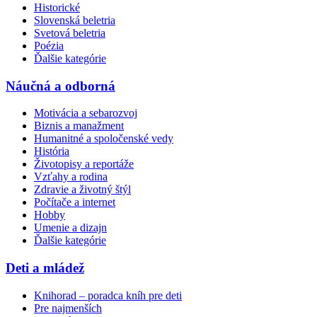
Historické
Slovenská beletria
Svetová beletria
Poézia
Ďalšie kategórie
Náučná a odborná
Motivácia a sebarozvoj
Biznis a manažment
Humanitné a spoločenské vedy
História
Životopisy a reportáže
Vzťahy a rodina
Zdravie a životný štýl
Počítače a internet
Hobby
Umenie a dizajn
Ďalšie kategórie
Deti a mládež
Knihorad – poradca kníh pre deti
Pre najmenších