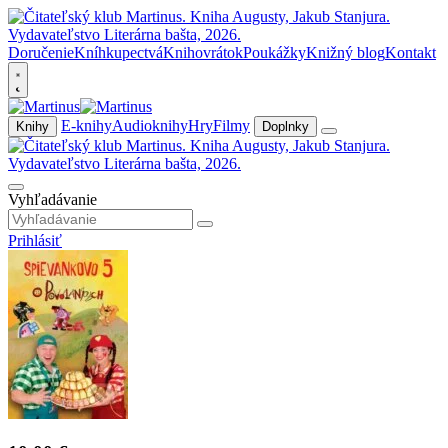
Doručenie
Kníhkupectvá
Knihovrátok
Poukážky
Knižný blog
Kontakt
E-knihy
Audioknihy
Hry
Filmy
Knihy
Doplnky
Vyhľadávanie
Prihlásiť