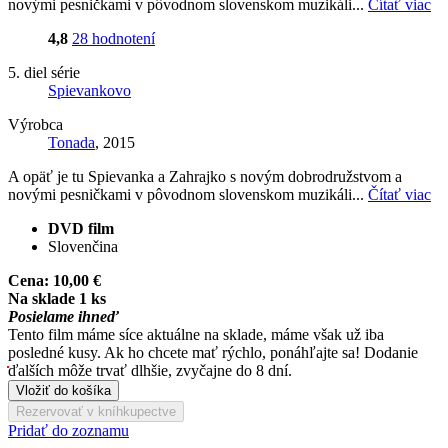
novými pesničkami v pôvodnom slovenskom muzikáli...
Čítať viac
4,8
28 hodnotení
5. diel série
Spievankovo
Výrobca
Tonada
, 2015
A opäť je tu Spievanka a Zahrajko s novým dobrodružstvom a
novými pesničkami v pôvodnom slovenskom muzikáli...
Čítať viac
DVD film
Slovenčina
Cena:
10,00 €
Na sklade 1 ks
Posielame ihneď
Tento film máme síce aktuálne na sklade, máme však už iba
posledné kusy. Ak ho chcete mať rýchlo, ponáhľajte sa! Dodanie
ďalších môže trvať dlhšie, zvyčajne do 8 dní.
Vložiť do košíka
Rezervovať v kníhkupectve
Pridať do zoznamu