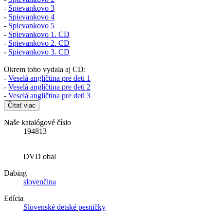
-
Spievankovo 3
-
Spievankovo 4
-
Spievankovo 5
-
Spievankovo 1. CD
-
Spievankovo 2. CD
-
Spievankovo 3. CD
Okrem toho vydala aj CD:
-
Veselá angličtina pre deti 1
-
Veselá angličtina pre deti 2
-
Veselá angličtina pre deti 3
Čítať viac
Naše katalógové číslo
194813
DVD obal
Dabing
slovenčina
Edícia
Slovenské detské pesničky