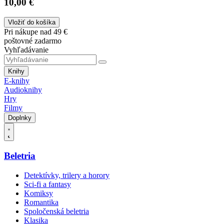
10,00 €
Vložiť do košíka
Pri nákupe nad 49 €
poštovné zadarmo
Vyhľadávanie
Knihy
E-knihy
Audioknihy
Hry
Filmy
Doplnky
Beletria
Detektívky, trilery a horory
Sci-fi a fantasy
Komiksy
Romantika
Spoločenská beletria
Klasika