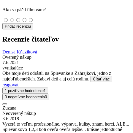
Ako sa páčil film vám?
Pridať recenziu
Recenzie čitateľov
Denisa Kňazíková
Overený nákup
7.6.2021
vynikajúce
Obe moje deti odrástli na Spievanke a Zahrajkovi, jedno z
najobľúbenejších. Zabaví deti a aj celú rodinu.
Čítať viac
reagovať
1 pozitívne hodnotenie
1
0 negatívne hodnotenia
0
Zuzana
Neoverený nákup
3.6.2018
Vyzerá to veľmi profesionálne, výprava, kulisy, známi herci, ALE...
Spievankovo 1,2,3 boli oveľa oveľa lepšie... krásne jednoduché