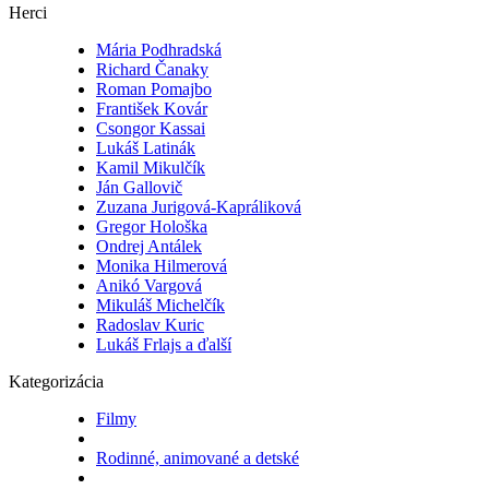
Herci
Mária Podhradská
Richard Čanaky
Roman Pomajbo
František Kovár
Csongor Kassai
Lukáš Latinák
Kamil Mikulčík
Ján Gallovič
Zuzana Jurigová-Kapráliková
Gregor Hološka
Ondrej Antálek
Monika Hilmerová
Anikó Vargová
Mikuláš Michelčík
Radoslav Kuric
Lukáš Frlajs a ďalší
Kategorizácia
Filmy
Rodinné, animované a detské