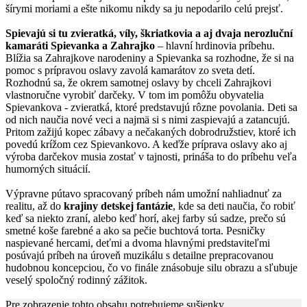
šírymi moriami a ešte nikomu nikdy sa ju nepodarilo celú prejsť.
Spievajú si tu zvieratká, víly, škriatkovia a aj dvaja nerozluční
kamaráti Spievanka a Zahrajko
– hlavní hrdinovia príbehu.
Blížia sa Zahrajkove narodeniny a Spievanka sa rozhodne, že si na
pomoc s prípravou oslavy zavolá kamarátov zo sveta detí.
Rozhodnú sa, že okrem samotnej oslavy by chceli Zahrajkovi
vlastnoručne vyrobiť darčeky. V tom im pomôžu obyvatelia
Spievankova - zvieratká, ktoré predstavujú rôzne povolania. Deti sa
od nich naučia nové veci a najmä si s nimi zaspievajú a zatancujú.
Pritom zažijú kopec zábavy a nečakaných dobrodružstiev, ktoré ich
povedú krížom cez Spievankovo. A keďže príprava oslavy ako aj
výroba darčekov musia zostať v tajnosti, prináša to do príbehu veľa
humorných situácií.
Výpravne pútavo spracovaný príbeh nám umožní nahliadnuť za
realitu, až do
krajiny detskej fantázie
, kde sa deti naučia, čo robiť
keď sa niekto zraní, alebo keď horí, akej farby sú sadze, prečo sú
smetné koše farebné a ako sa pečie buchtová torta. Pesničky
naspievané hercami, deťmi a dvoma hlavnými predstaviteľmi
posúvajú príbeh na úroveň muzikálu s detailne prepracovanou
hudobnou koncepciou, čo vo finále znásobuje silu obrazu a sľubuje
veselý spoločný rodinný zážitok.
Pre zobrazenie tohto obsahu potrebujeme sušienky.