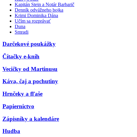
Kapitán Stein a Notár Barbarič
Denník odvážneho bojka
Krimi Dominika Dána
Učím sa rozprávať
Duna
Smradi
Darčekové poukážky
Čítačky e-kníh
Vecičky od Martinusu
Káva, čaj a pochutiny
Hrnčeky a fľaše
Papiernictvo
Zápisníky a kalendáre
Hudba