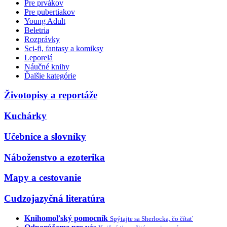
Pre prvákov
Pre pubertiakov
Young Adult
Beletria
Rozprávky
Sci-fi, fantasy a komiksy
Leporelá
Náučné knihy
Ďalšie kategórie
Životopisy a reportáže
Kuchárky
Učebnice a slovníky
Náboženstvo a ezoterika
Mapy a cestovanie
Cudzojazyčná literatúra
Knihomoľský pomocník
Spýtajte sa Sherlocka, čo čítať