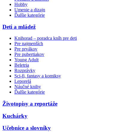
Hobby
Umenie a dizajn
Ďalšie kategórie
Deti a mládež
Knihorad – poradca kníh pre deti
Pre najmenších
Pre prvákov
Pre pubertiakov
Young Adult
Beletria
Rozprávky
Sci-fi, fantasy a komiksy
Leporelá
Náučné knihy
Ďalšie kategórie
Životopisy a reportáže
Kuchárky
Učebnice a slovníky