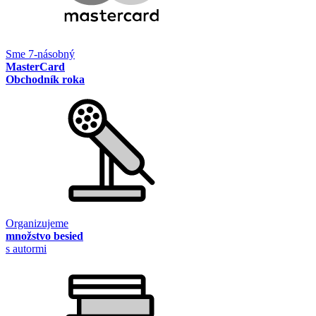
Sme 7-násobný
MasterCard
Obchodník roka
Organizujeme
množstvo besied
s autormi