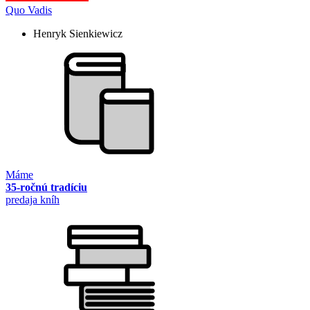
Quo Vadis
Henryk Sienkiewicz
Máme
35-ročnú tradíciu
predaja kníh