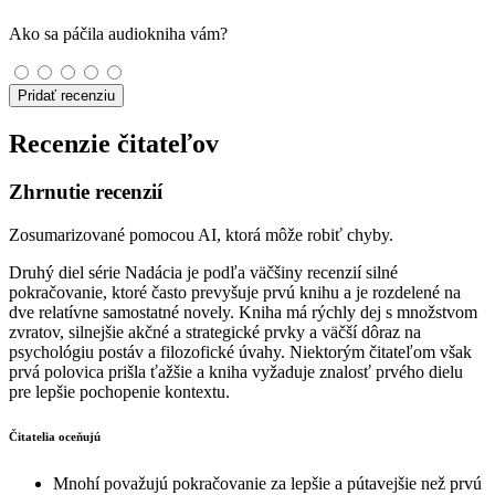
Ako sa páčila audiokniha vám?
Pridať recenziu
Recenzie čitateľov
Zhrnutie recenzií
Zosumarizované pomocou AI, ktorá môže robiť chyby.
Druhý diel série Nadácia je podľa väčšiny recenzií silné
pokračovanie, ktoré často prevyšuje prvú knihu a je rozdelené na
dve relatívne samostatné novely. Kniha má rýchly dej s množstvom
zvratov, silnejšie akčné a strategické prvky a väčší dôraz na
psychológiu postáv a filozofické úvahy. Niektorým čitateľom však
prvá polovica prišla ťažšie a kniha vyžaduje znalosť prvého dielu
pre lepšie pochopenie kontextu.
Čitatelia oceňujú
Mnohí považujú pokračovanie za lepšie a pútavejšie než prvú