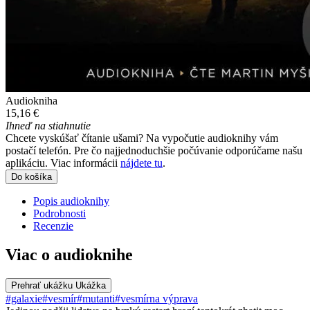
Audiokniha
15,16 €
Ihneď na stiahnutie
Chcete vyskúšať čítanie ušami? Na vypočutie audioknihy vám
postačí telefón. Pre čo najjednoduchšie počúvanie odporúčame našu
aplikáciu. Viac informácii
nájdete tu
.
Do košíka
Popis audioknihy
Podrobnosti
Recenzie
Viac o audioknihe
Prehrať ukážku
Ukážka
#galaxie
#vesmír
#mutanti
#vesmírna výprava