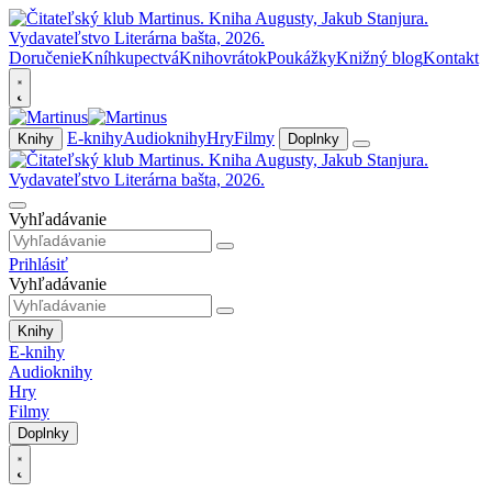
Doručenie
Kníhkupectvá
Knihovrátok
Poukážky
Knižný blog
Kontakt
E-knihy
Audioknihy
Hry
Filmy
Knihy
Doplnky
Vyhľadávanie
Prihlásiť
Vyhľadávanie
Knihy
E-knihy
Audioknihy
Hry
Filmy
Doplnky