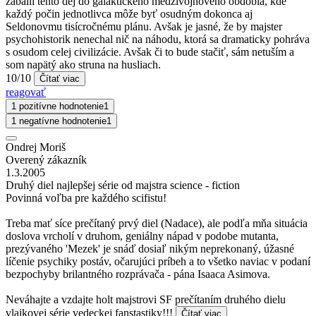
zabalil tento dej do galaktického medzivojnového obdobia, kde
každý počin jednotlivca môže byť osudným dokonca aj
Seldonovmu tisícročnému plánu. Avšak je jasné, že by majster
psychohistorik nenechal nič na náhodu, ktorá sa dramaticky pohráva
s osudom celej civilizácie. Avšak či to bude stačiť, sám netuším a
som napätý ako struna na husliach.
10/10
Čítať viac
reagovať
1 pozitívne hodnotenie
1
1 negatívne hodnotenie
1
Ondrej Moriš
Overený zákazník
1.3.2005
Druhý diel najlepšej série od majstra science - fiction
Povinná voľba pre každého scifistu!
Treba mať síce prečítaný prvý diel (Nadace), ale podľa mňa situácia
doslova vrcholí v druhom, geniálny nápad v podobe mutanta,
prezývaného 'Mezek' je snáď dosiaľ nikým neprekonaný, úžasné
líčenie psychiky postáv, očarujúci príbeh a to všetko naviac v podaní
bezpochyby brilantného rozprávača - pána Isaaca Asimova.
Neváhajte a vzdajte holt majstrovi SF prečítaním druhého dielu
vlajkovej série vedeckej fanstastiky!!!
Čítať viac