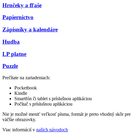
Hrnčeky a fľaše
Papiernictvo
Zápisníky a kalendáre
Hudba
LP platne
Puzzle
Prečítate na zariadeniach:
Pocketbook
Kindle
Smartfón či tablet s príslušnou aplikáciou
Počítač s príslušnou aplikáciou
Nie je možné meniť veľkosť písma, formát je preto vhodný skôr pre
väčšie obrazovky.
Viac informácií v
našich návodoch