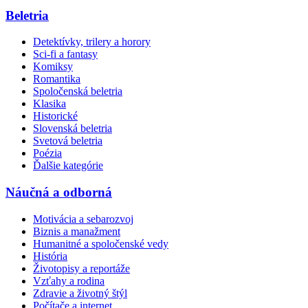
Beletria
Detektívky, trilery a horory
Sci-fi a fantasy
Komiksy
Romantika
Spoločenská beletria
Klasika
Historické
Slovenská beletria
Svetová beletria
Poézia
Ďalšie kategórie
Náučná a odborná
Motivácia a sebarozvoj
Biznis a manažment
Humanitné a spoločenské vedy
História
Životopisy a reportáže
Vzťahy a rodina
Zdravie a životný štýl
Počítače a internet