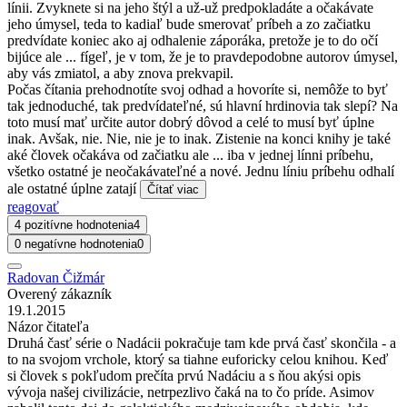
línii. Zvyknete si na jeho štýl a už-už predpokladáte a očakávate
jeho úmysel, teda to kadiaľ bude smerovať príbeh a zo začiatku
predvídate koniec ako aj odhalenie záporáka, pretože je to do očí
bijúce ale ... fígeľ, je v tom, že je to pravdepodobne autorov úmysel,
aby vás zmiatol, a aby znova prekvapil.
Počas čítania prehodnotíte svoj odhad a hovoríte si, nemôže to byť
tak jednoduché, tak predvídateľné, sú hlavní hrdinovia tak slepí? Na
toto musí mať určite autor dobrý dôvod a celé to musí byť úplne
inak. Avšak, nie. Nie, nie je to inak. Zistenie na konci knihy je také
aké človek očakáva od začiatku ale ... iba v jednej línni príbehu,
všetko ostatné je neočakávateľné a nové. Jednu líniu príbehu odhalí
ale ostatné úplne zatají
Čítať viac
reagovať
4 pozitívne hodnotenia
4
0 negatívne hodnotenia
0
Radovan Čižmár
Overený zákazník
19.1.2015
Názor čitateľa
Druhá časť série o Nadácii pokračuje tam kde prvá časť skončila - a
to na svojom vrchole, ktorý sa tiahne euforicky celou knihou. Keď
si človek s pokľudom prečíta prvú Nadáciu a s ňou akýsi opis
vývoja našej civilizácie, netrpezlivo čaká na to čo príde. Asimov