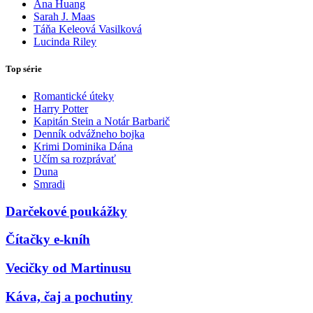
Ana Huang
Sarah J. Maas
Táňa Keleová Vasilková
Lucinda Riley
Top série
Romantické úteky
Harry Potter
Kapitán Stein a Notár Barbarič
Denník odvážneho bojka
Krimi Dominika Dána
Učím sa rozprávať
Duna
Smradi
Darčekové poukážky
Čítačky e-kníh
Vecičky od Martinusu
Káva, čaj a pochutiny