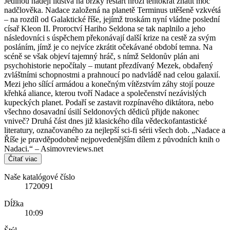
Jedinou naději lidstva na brzký restart hrozí tentokrát zhatit moc
nadčlověka. Nadace založená na planetě Terminus utěšeně vzkvétá
– na rozdíl od Galaktické říše, jejímž troskám nyní vládne poslední
císař Kleon II. Proroctví Hariho Seldona se tak naplnilo a jeho
následovníci s úspěchem překonávají další krize na cestě za svým
posláním, jímž je co nejvíce zkrátit očekávané období temna. Na
scéně se však objeví tajemný hráč, s nímž Seldonův plán ani
psychohistorie nepočítaly – mutant přezdívaný Mezek, obdařený
zvláštními schopnostmi a prahnoucí po nadvládě nad celou galaxií.
Mezi jeho sílící armádou a konečným vítězstvím záhy stojí pouze
křehká aliance, kterou tvoří Nadace a společenství nezávislých
kupeckých planet. Podaří se zastavit rozpínavého diktátora, nebo
všechno dosavadní úsilí Seldonových dědiců přijde nakonec
vniveč? Druhá část dnes již klasického díla vědeckofantastické
literatury, označovaného za nejlepší sci-fi sérii všech dob. „Nadace a
Říše je pravděpodobně nejpovedenějším dílem z původních knih o
Nadaci.“ – Asimovreviews.net
Čítať viac
Naše katalógové číslo
1720091
Dĺžka
10:09