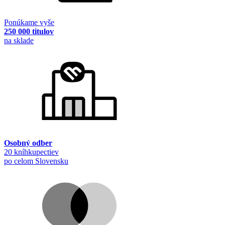
Ponúkame vyše
250 000 titulov
na sklade
Osobný odber
20 kníhkupectiev
po celom Slovensku