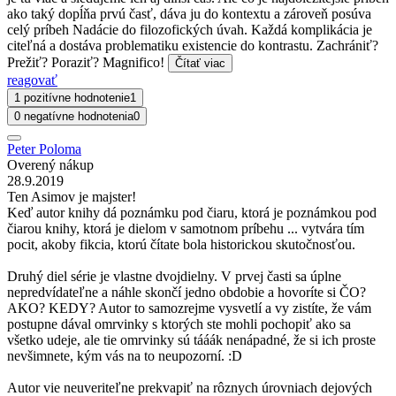
ako taký dopĺňa prvú časť, dáva ju do kontextu a zároveň posúva
celý príbeh Nadácie do filozofických úvah. Každá komplikácia je
citeľná a dostáva problematiku existencie do kontrastu. Zachrániť?
Prežiť? Poraziť? Magnifico!
Čítať viac
reagovať
1 pozitívne hodnotenie
1
0 negatívne hodnotenia
0
Peter Poloma
Overený nákup
28.9.2019
Ten Asimov je majster!
Keď autor knihy dá poznámku pod čiaru, ktorá je poznámkou pod
čiarou knihy, ktorá je dielom v samotnom príbehu ... vytvára tím
pocit, akoby fikcia, ktorú čítate bola historickou skutočnosťou.
Druhý diel série je vlastne dvojdielny. V prvej časti sa úplne
nepredvídateľne a náhle skončí jedno obdobie a hovoríte si ČO?
AKO? KEDY? Autor to samozrejme vysvetlí a vy zistíte, že vám
postupne dával omrvinky s ktorých ste mohli pochopiť ako sa
všetko udeje, ale tie omrvinky sú tááák nenápadné, že si ich proste
nevšimnete, kým vás na to neupozorní. :D
Autor vie neuveriteľne prekvapiť na rôznych úrovniach dejových