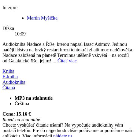
Interpret
Martin Myšička
Dĺžka
10:09
Audiokniha Nadace a Říše, kterou napsal Isaac Asimov. Jedinou
naději lidstva na brzký restart hrozí tentokrát zhatit moc nadčlověka.
Nadace založená na planetě Terminus utěšeně vzkvétá – na rozdíl
od Galaktické říše, jejímž ...
Čítať viac
Kniha
E-kniha
Audiokniha
Čítaná
MP3 na stiahnutie
Čeština
Cena:
15,16 €
Ihneď na stiahnutie
Chcete vyskúšať čítanie ušami? Na vypočutie audioknihy vám
postačí telefón. Pre čo najjednoduchšie počúvanie odporúčame našu
aplikáciu. Viac informácii
nájdete tu
.