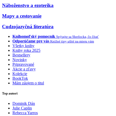
Náboženstvo a ezoterika
Mapy a cestovanie
Cudzojazyčná literatúra
Knihomoľský pomocník
Spýtajte sa Sherlocka, čo čítať
Odporúčame pre vás
Knižné tipy ušité na mieru vám
Všetky knihy
Knihy roka 2025
Bestsellery
Novinky
Pripravované
Akcie a zľavy
Kolekcie
BookTok
Mám záujem o titul
Top autori
Dominik Dán
Julie Caplin
Rebecca Yarros