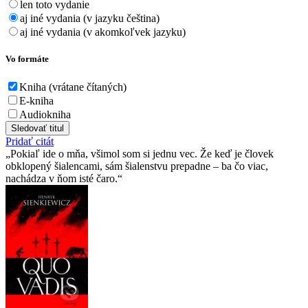
len toto vydanie
aj iné vydania (v jazyku čeština)
aj iné vydania (v akomkoľvek jazyku)
Vo formáte
Kniha (vrátane čítaných)
E-kniha
Audiokniha
Sledovať titul
Pridať citát
Pokiaľ ide o mňa, všimol som si jednu vec. Že keď je človek
obklopený šialencami, sám šialenstvu prepadne – ba čo viac,
nachádza v ňom isté čaro.