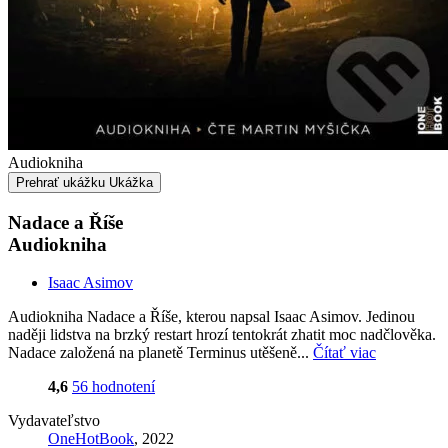
Audiokniha
Prehrať ukážku
Ukážka
Nadace a Říše
Audiokniha
Isaac Asimov
Audiokniha Nadace a Říše, kterou napsal Isaac Asimov. Jedinou
naději lidstva na brzký restart hrozí tentokrát zhatit moc nadčlověka.
Nadace založená na planetě Terminus utěšeně...
Čítať viac
4,6
56 hodnotení
Vydavateľstvo
OneHotBook
, 2022