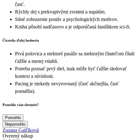
časť.
Rýchly dej s prekvapivými zvratmi a napätím.
Silné zobrazenie postáv a psychologických motívov.
Kniha pôsobí nadčasovo a je odporúčaná fanúšikom sci‑fi.
Čitatelia ďalej hodnotia
Prvá polovica a niektoré pasáže sa niektorým čitateľom čítali
ťažšie a menej vtiahli.
Potreba poznať prvý diel, inak môže byť ťažšie sledovať
kontext a súvislosti.
Pacing je niekedy nevyrovnaný (časť akčnejšia, časť
pomalšia).
Pomohlo vám zhrnutie?
Pomohlo
Nepomohlo
Zuzana Galčíková
Overený nákup