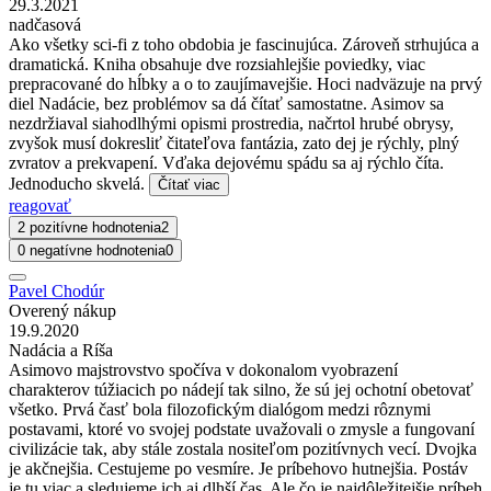
29.3.2021
nadčasová
Ako všetky sci-fi z toho obdobia je fascinujúca. Zároveň strhujúca a
dramatická. Kniha obsahuje dve rozsiahlejšie poviedky, viac
prepracované do hĺbky a o to zaujímavejšie. Hoci nadväzuje na prvý
diel Nadácie, bez problémov sa dá čítať samostatne. Asimov sa
nezdržiaval siahodlhými opismi prostredia, načrtol hrubé obrysy,
zvyšok musí dokresliť čitateľova fantázia, zato dej je rýchly, plný
zvratov a prekvapení. Vďaka dejovému spádu sa aj rýchlo číta.
Jednoducho skvelá.
Čítať viac
reagovať
2 pozitívne hodnotenia
2
0 negatívne hodnotenia
0
Pavel Chodúr
Overený nákup
19.9.2020
Nadácia a Ríša
Asimovo majstrovstvo spočíva v dokonalom vyobrazení
charakterov túžiacich po nádejí tak silno, že sú jej ochotní obetovať
všetko. Prvá časť bola filozofickým dialógom medzi rôznymi
postavami, ktoré vo svojej podstate uvažovali o zmysle a fungovaní
civilizácie tak, aby stále zostala nositeľom pozitívnych vecí. Dvojka
je akčnejšia. Cestujeme po vesmíre. Je príbehovo hutnejšia. Postáv
je tu viac a sledujeme ich aj dlhší čas. Ale čo je najdôležitejšie príbeh