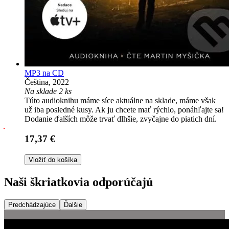
MP3 na CD
Čeština, 2022
Na sklade 2 ks
Túto audioknihu máme síce aktuálne na sklade, máme však
už iba posledné kusy. Ak ju chcete mať rýchlo, ponáhľajte sa!
Dodanie ďalších môže trvať dlhšie, zvyčajne do piatich dní.
17,37 €
Vložiť do košíka
Naši škriatkovia odporúčajú
Predchádzajúce
Ďalšie