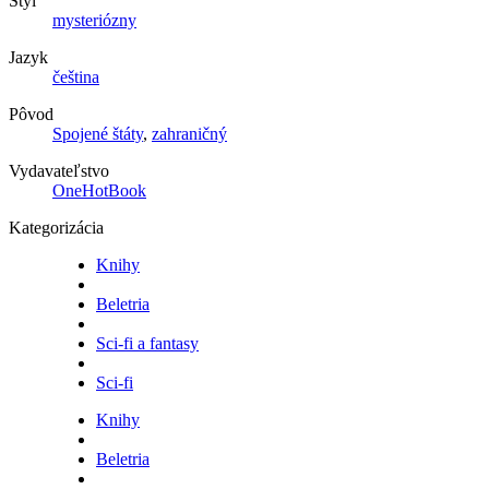
Štýl
mysteriózny
Jazyk
čeština
Pôvod
Spojené štáty
,
zahraničný
Vydavateľstvo
OneHotBook
Kategorizácia
Knihy
Beletria
Sci-fi a fantasy
Sci-fi
Knihy
Beletria