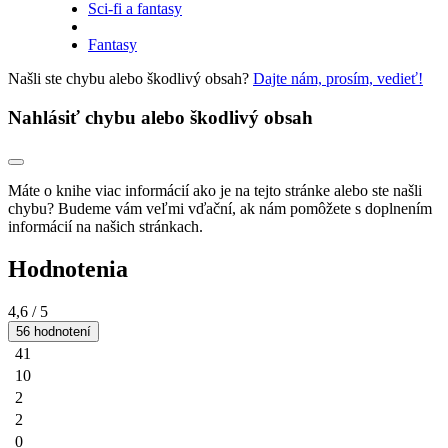
Sci-fi a fantasy
Fantasy
Našli ste chybu alebo škodlivý obsah?
Dajte nám, prosím, vedieť!
Nahlásiť chybu alebo škodlivý obsah
Máte o knihe viac informácií ako je na tejto stránke alebo ste našli
chybu? Budeme vám veľmi vďační, ak nám pomôžete s doplnením
informácií na našich stránkach.
Hodnotenia
4,6
/ 5
56 hodnotení
41
10
2
2
0