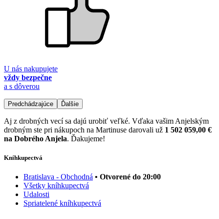
U nás nakupujete
vždy bezpečne
a s dôverou
Predchádzajúce
Ďalšie
Aj z drobných vecí sa dajú urobiť veľké. Vďaka vašim Anjelským
drobným ste pri nákupoch na Martinuse darovali už
1 502 059,00 €
na Dobrého Anjela
. Ďakujeme!
Kníhkupectvá
Bratislava - Obchodná
• Otvorené do 20:00
Všetky kníhkupectvá
Udalosti
Spriatelené kníhkupectvá