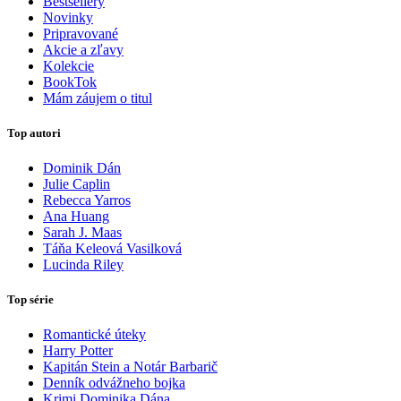
Bestsellery
Novinky
Pripravované
Akcie a zľavy
Kolekcie
BookTok
Mám záujem o titul
Top autori
Dominik Dán
Julie Caplin
Rebecca Yarros
Ana Huang
Sarah J. Maas
Táňa Keleová Vasilková
Lucinda Riley
Top série
Romantické úteky
Harry Potter
Kapitán Stein a Notár Barbarič
Denník odvážneho bojka
Krimi Dominika Dána