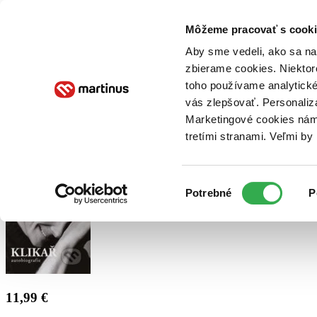
Doručenie
Kníhkupectvá
Knihovrátok
Poukážky
Knižný blog
Kontakt
Môžeme pracovať s cooki
Aby sme vedeli, ako sa na 
zbierame cookies. Niektor
E-knihy
Audioknihy
Hry
Filmy
Knihy
Doplnky
toho používame analytické
vás zlepšovať. Personaliz
Vyhľadávanie
Marketingové cookies nám 
tretími stranami. Veľmi b
Prihlásiť
Výber
Potrebné
P
súhlasu
11,99 €