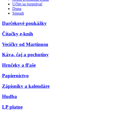
Učím sa rozprávať
Duna
Smradi
Darčekové poukážky
Čítačky e-kníh
Vecičky od Martinusu
Káva, čaj a pochutiny
Hrnčeky a fľaše
Papiernictvo
Zápisníky a kalendáre
Hudba
LP platne