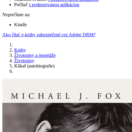
Počítač
s podporovanou aplikáciou
Neprečítate na:
Kindle
Ako čítať e-knihy zabezpečené cez Adobe DRM?
Knihy
Životopisy a reportáže
Životopisy
Klikař (autobiografie)