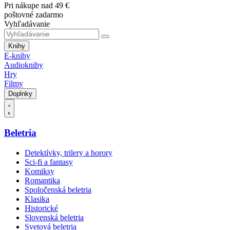
Pri nákupe nad 49 €
poštovné zadarmo
Vyhľadávanie
Knihy
E-knihy
Audioknihy
Hry
Filmy
Doplnky
Beletria
Detektívky, trilery a horory
Sci-fi a fantasy
Komiksy
Romantika
Spoločenská beletria
Klasika
Historické
Slovenská beletria
Svetová beletria