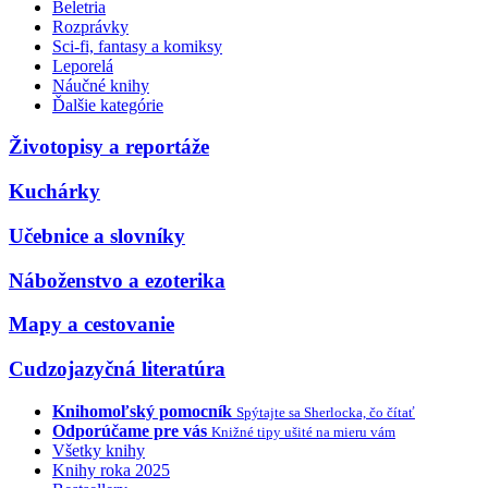
Beletria
Rozprávky
Sci-fi, fantasy a komiksy
Leporelá
Náučné knihy
Ďalšie kategórie
Životopisy a reportáže
Kuchárky
Učebnice a slovníky
Náboženstvo a ezoterika
Mapy a cestovanie
Cudzojazyčná literatúra
Knihomoľský pomocník
Spýtajte sa Sherlocka, čo čítať
Odporúčame pre vás
Knižné tipy ušité na mieru vám
Všetky knihy
Knihy roka 2025