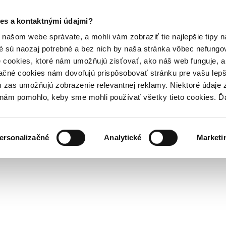
es a kontaktnými údajmi?
našom webe správate, a mohli vám zobraziť tie najlepšie tipy n
é sú naozaj potrebné a bez nich by naša stránka vôbec nefung
 cookies, ktoré nám umožňujú zisťovať, ako náš web funguje, a 
ačné cookies nám dovoľujú prispôsobovať stránku pre vašu lepši
zas umožňujú zobrazenie relevantnej reklamy. Niektoré údaje z
y nám pomohlo, keby sme mohli používať všetky tieto cookies. 
ersonalizačné
Analytické
Marketi