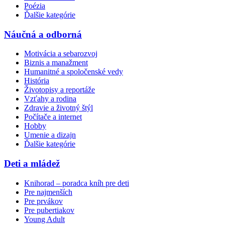
Poézia
Ďalšie kategórie
Náučná a odborná
Motivácia a sebarozvoj
Biznis a manažment
Humanitné a spoločenské vedy
História
Životopisy a reportáže
Vzťahy a rodina
Zdravie a životný štýl
Počítače a internet
Hobby
Umenie a dizajn
Ďalšie kategórie
Deti a mládež
Knihorad – poradca kníh pre deti
Pre najmenších
Pre prvákov
Pre pubertiakov
Young Adult