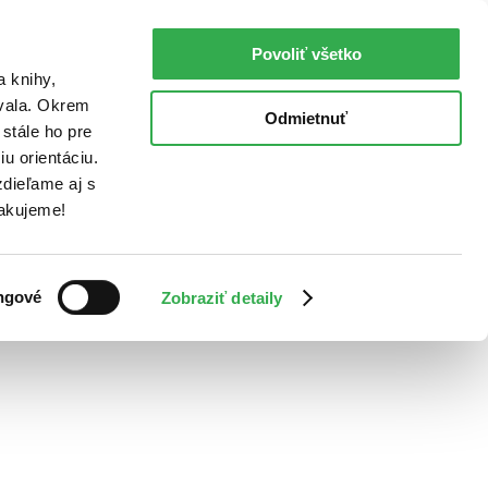
Povoliť všetko
a knihy,
ovala. Okrem
Odmietnuť
stále ho pre
u orientáciu.
dieľame aj s
Ďakujeme!
ngové
Zobraziť detaily