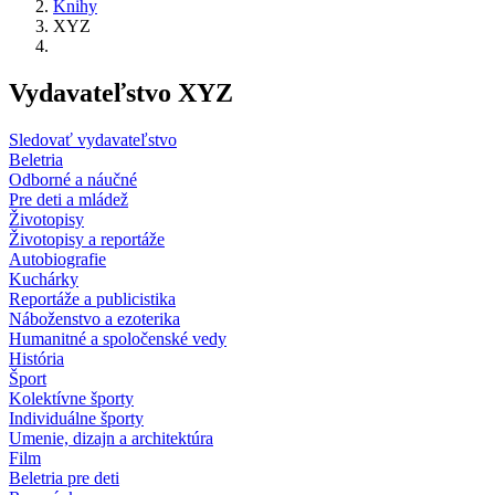
Knihy
XYZ
Vydavateľstvo XYZ
Sledovať vydavateľstvo
Beletria
Odborné a náučné
Pre deti a mládež
Životopisy
Životopisy a reportáže
Autobiografie
Kuchárky
Reportáže a publicistika
Náboženstvo a ezoterika
Humanitné a spoločenské vedy
História
Šport
Kolektívne športy
Individuálne športy
Umenie, dizajn a architektúra
Film
Beletria pre deti