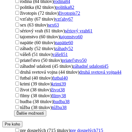
rodina (84 titulov)
rodina
84
politika (82 titulov)
politika
82
životopis (72 titulov)
životopis
72
vzťahy (67 titulov)
vzťahy
67
sex (63 titulov)
sex
63
sériový vrah (61 titulov)
sériový vrah
61
tajomstvo (60 titulov)
tajomstvo
60
napätie (60 titulov)
napätie
60
záhady (52 titulov)
záhady
52
vášeň (51 titulov)
vášeň
51
priateľstvo (50 titulov)
priateľstvo
50
záhadné udalosti (45 titulov)
záhadné udalosti
45
druhá svetová vojna (44 titulov)
druhá svetová vojna
44
futbal (40 titulov)
futbal
40
krimi (39 titulov)
krimi
39
život (38 titulov)
život
38
filmy (38 titulov)
filmy
38
hudba (38 titulov)
hudba
38
túžba (38 titulov)
túžba
38
Ďalšie možnosti
Pre koho
pre dospelých (715 titulov)
pre dospelých
715