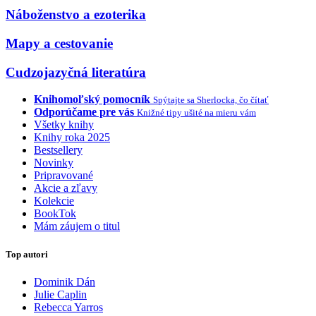
Náboženstvo a ezoterika
Mapy a cestovanie
Cudzojazyčná literatúra
Knihomoľský pomocník
Spýtajte sa Sherlocka, čo čítať
Odporúčame pre vás
Knižné tipy ušité na mieru vám
Všetky knihy
Knihy roka 2025
Bestsellery
Novinky
Pripravované
Akcie a zľavy
Kolekcie
BookTok
Mám záujem o titul
Top autori
Dominik Dán
Julie Caplin
Rebecca Yarros