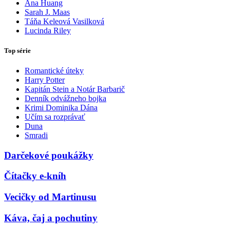
Ana Huang
Sarah J. Maas
Táňa Keleová Vasilková
Lucinda Riley
Top série
Romantické úteky
Harry Potter
Kapitán Stein a Notár Barbarič
Denník odvážneho bojka
Krimi Dominika Dána
Učím sa rozprávať
Duna
Smradi
Darčekové poukážky
Čítačky e-kníh
Vecičky od Martinusu
Káva, čaj a pochutiny