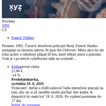
Novinka
1991
CZ
Franck Thilliez
Prosinec 1991. Čerstvý absolvent policejní školy Franck Sharko
nastupuje na slavnou adresu 36 quai des Orfevres. Místo akce ho ale
čeká archiv a odložený případ tří žen, které někdo unesl a pobodal.
Vrah je i po letech vyšetřování stále na svobodě....
Kniha
pevná väzba
21,06 €
-14 %
Predobjednávka,
vychádza 18. 8. 2026
Vydavateľ, tlačiar a ďalší usilovní ľudia intenzívne pracujú na
tom, aby ste si už onedlho mohli prečítať túto knihu. K
dispozícii by mala byť 18. 8. 2026. Po vyjdení posielame do
17 dní.
Pridať do zoznamu