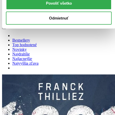
Povoliť všetko
Zúžiť výber
Zoradiť
Odmietnuť
Bestsellery
Top hodnotené
Novinky
Najdrahšie
Najlacnejšie
Najvyššia zľava