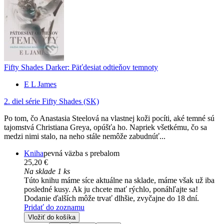
Fifty Shades Darker: Päťdesiat odtieňov temnoty
E L James
2. diel série
Fifty Shades (SK)
Po tom, čo Anastasia Steelová na vlastnej koži pocíti, aké temné sú
tajomstvá Christiana Greya, opúšťa ho. Napriek všetkému, čo sa
medzi nimi stalo, na neho stále nemôže zabudnúť...
Kniha
pevná väzba s prebalom
25,20 €
Na sklade 1 ks
Túto knihu máme síce aktuálne na sklade, máme však už iba
posledné kusy. Ak ju chcete mať rýchlo, ponáhľajte sa!
Dodanie ďalších môže trvať dlhšie, zvyčajne do 18 dní.
Pridať do zoznamu
Vložiť do košíka