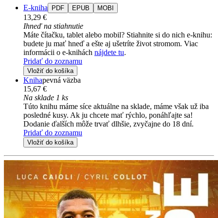
E-kniha
PDF
EPUB
MOBI
13,29 €
Ihneď na stiahnutie
Máte čítačku, tablet alebo mobil? Stiahnite si do nich e-knihu:
budete ju mať hneď a ešte aj ušetríte život stromom. Viac
informácii o e-knihách
nájdete tu
.
Pridať do zoznamu
Vložiť do košíka
Kniha
pevná väzba
15,67 €
Na sklade 1 ks
Túto knihu máme síce aktuálne na sklade, máme však už iba
posledné kusy. Ak ju chcete mať rýchlo, ponáhľajte sa!
Dodanie ďalších môže trvať dlhšie, zvyčajne do 18 dní.
Pridať do zoznamu
Vložiť do košíka