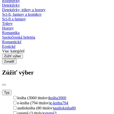
Rozprávky
Detektívky
Detektívky, trilery a horory
Sci-fi, fantasy a komiksy
Sci-fi a fantasy
Trilery
Horory
Romantika
Spoločenská beletria
Romantické
Erotické
Viac kategórií
Zúžiť výber
Zoradiť
Zúžiť výber
Typ
kniha (3060 titulov)
kniha
3060
e-kniha (794 titulov)
e-kniha
794
audiokniha (80 titulov)
audiokniha
80
ostatné (3 tituly)
ostatné
3