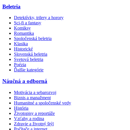
Beletria
Detektívky, trilery a horory
Sci-fi a fantasy
Komiksy
Romantika
Spoločenská beletria
Klasika
Historické
Slovenská beletria
Svetová beletria
Poézia
Ďalšie kategórie
Náučná a odborná
Motivácia a sebarozvoj
Biznis a manažment
Humanitné a spoločenské vedy
História
Životopisy a reportáže
Vzťahy a rodina
Zdravie a životný štýl
Počítače a internet