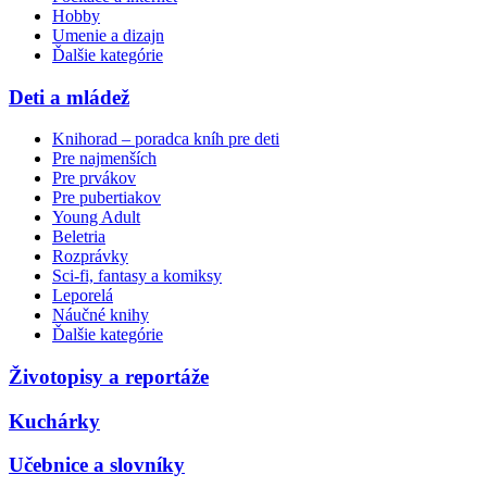
Hobby
Umenie a dizajn
Ďalšie kategórie
Deti a mládež
Knihorad – poradca kníh pre deti
Pre najmenších
Pre prvákov
Pre pubertiakov
Young Adult
Beletria
Rozprávky
Sci-fi, fantasy a komiksy
Leporelá
Náučné knihy
Ďalšie kategórie
Životopisy a reportáže
Kuchárky
Učebnice a slovníky