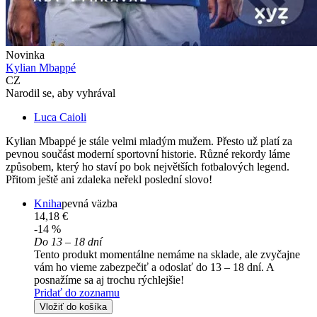
Novinka
Kylian Mbappé
CZ
Narodil se, aby vyhrával
Luca Caioli
Kylian Mbappé je stále velmi mladým mužem. Přesto už platí za
pevnou součást moderní sportovní historie. Různé rekordy láme
způsobem, který ho staví po bok největších fotbalových legend.
Přitom ještě ani zdaleka neřekl poslední slovo!
Kniha
pevná väzba
14,18 €
-14 %
Do 13 – 18 dní
Tento produkt momentálne nemáme na sklade, ale zvyčajne
vám ho vieme zabezpečiť a odoslať do 13 – 18 dní. A
posnažíme sa aj trochu rýchlejšie!
Pridať do zoznamu
Vložiť do košíka