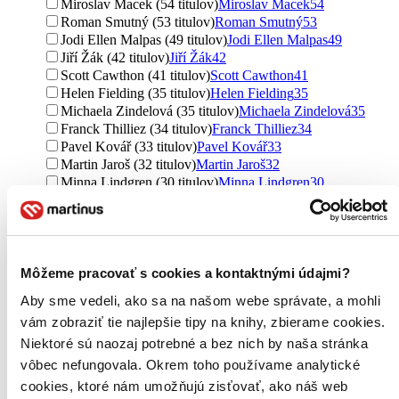
Miroslav Macek (54 titulov)
Miroslav Macek
54
Roman Smutný (53 titulov)
Roman Smutný
53
Jodi Ellen Malpas (49 titulov)
Jodi Ellen Malpas
49
Jiří Žák (42 titulov)
Jiří Žák
42
Scott Cawthon (41 titulov)
Scott Cawthon
41
Helen Fielding (35 titulov)
Helen Fielding
35
Michaela Zindelová (35 titulov)
Michaela Zindelová
35
Franck Thilliez (34 titulov)
Franck Thilliez
34
Pavel Kovář (33 titulov)
Pavel Kovář
33
Martin Jaroš (32 titulov)
Martin Jaroš
32
Minna Lindgren (30 titulov)
Minna Lindgren
30
Tom Oldfield (29 titulov)
Tom Oldfield
29
Sylvain Reynard (27 titulov)
Sylvain Reynard
27
Matt Oldfield (27 titulov)
Matt Oldfield
27
Hendrik Groen (24 titulov)
Hendrik Groen
24
Jaromír Slušný (23 titulov)
Jaromír Slušný
23
Môžeme pracovať s cookies a kontaktnými údajmi?
Karel Šíp (23 titulov)
Karel Šíp
23
Aby sme vedeli, ako sa na našom webe správate, a mohli
Petra Zhřívalová (23 titulov)
Petra Zhřívalová
23
vám zobraziť tie najlepšie tipy na knihy, zbierame cookies.
Zdeněk Pavlis (21 titulov)
Zdeněk Pavlis
21
Miloslav Švandrlík (20 titulov)
Miloslav Švandrlík
20
Niektoré sú naozaj potrebné a bez nich by naša stránka
Aleš Česal (20 titulov)
Aleš Česal
20
vôbec nefungovala. Okrem toho používame analytické
Dot Hutchison (19 titulov)
Dot Hutchison
19
cookies, ktoré nám umožňujú zisťovať, ako náš web
Kateřina Karolová (19 titulov)
Kateřina Karolová
19