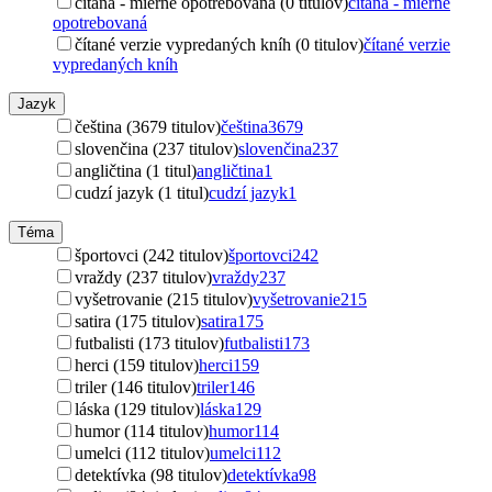
čítaná - mierne opotrebovaná (0 titulov)
čítaná - mierne
opotrebovaná
čítané verzie vypredaných kníh (0 titulov)
čítané verzie
vypredaných kníh
Jazyk
čeština (3679 titulov)
čeština
3679
slovenčina (237 titulov)
slovenčina
237
angličtina (1 titul)
angličtina
1
cudzí jazyk (1 titul)
cudzí jazyk
1
Téma
športovci (242 titulov)
športovci
242
vraždy (237 titulov)
vraždy
237
vyšetrovanie (215 titulov)
vyšetrovanie
215
satira (175 titulov)
satira
175
futbalisti (173 titulov)
futbalisti
173
herci (159 titulov)
herci
159
triler (146 titulov)
triler
146
láska (129 titulov)
láska
129
humor (114 titulov)
humor
114
umelci (112 titulov)
umelci
112
detektívka (98 titulov)
detektívka
98