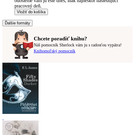
odošleme vám ju ešte dnes, inak najneskôr nasledujúci
pracovný deň.
Vložiť do košíka
Ďalšie formáty
Chcete poradiť knihu?
Náš pomocník Sherlock vám ju s radosťou vypátra!
Knihomoľský pomocník