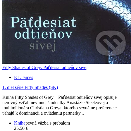
Fifty Shades of Grey: Päťdesiat odtieňov sivej
E L James
1. diel série
Fifty Shades (SK)
Kniha Fifty Shades of Grey – Päťdesiat odtieňov sivej opisuje
nerovný vzťah nevinnej študentky Anastázie Steeleovej a
multimilionára Christiana Greya, ktorého sexuálne preferencie
ťahajú k dominancii a ovládaniu partnerky...
Kniha
pevná väzba s prebalom
25,50 €