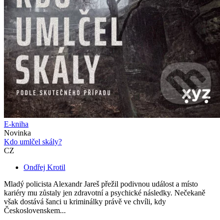
E-kniha
Novinka
Kdo umlčel skály?
CZ
Ondřej Krotil
Mladý policista Alexandr Jareš přežil podivnou událost a místo
kariéry mu zůstaly jen zdravotní a psychické následky. Nečekaně
však dostává šanci u kriminálky právě ve chvíli, kdy
Československem...