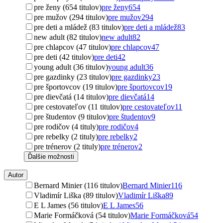
pre ženy (654 titulov)
pre ženy
654
pre mužov (294 titulov)
pre mužov
294
pre deti a mládež (83 titulov)
pre deti a mládež
83
new adult (82 titulov)
new adult
82
pre chlapcov (47 titulov)
pre chlapcov
47
pre deti (42 titulov)
pre deti
42
young adult (36 titulov)
young adult
36
pre gazdinky (23 titulov)
pre gazdinky
23
pre športovcov (19 titulov)
pre športovcov
19
pre dievčatá (14 titulov)
pre dievčatá
14
pre cestovateľov (11 titulov)
pre cestovateľov
11
pre študentov (9 titulov)
pre študentov
9
pre rodičov (4 tituly)
pre rodičov
4
pre rebelky (2 tituly)
pre rebelky
2
pre trénerov (2 tituly)
pre trénerov
2
Ďalšie možnosti
Autor
Bernard Minier (116 titulov)
Bernard Minier
116
Vladimír Liška (89 titulov)
Vladimír Liška
89
E L James (56 titulov)
E L James
56
Marie Formáčková (54 titulov)
Marie Formáčková
54