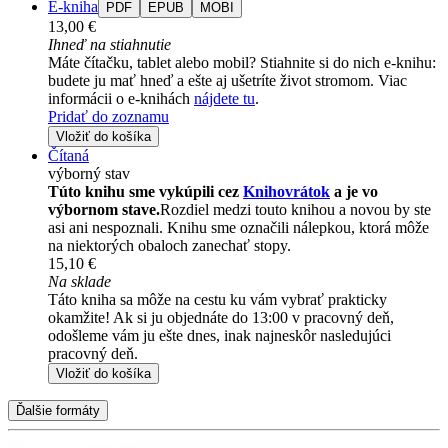
E-kniha
PDF
EPUB
MOBI
13,00 €
Ihneď na stiahnutie
Máte čítačku, tablet alebo mobil? Stiahnite si do nich e-knihu:
budete ju mať hneď a ešte aj ušetríte život stromom. Viac
informácii o e-knihách
nájdete tu
.
Pridať do zoznamu
Vložiť do košíka
Čítaná
výborný stav
Túto knihu sme vykúpili cez
Knihovrátok
a je vo
výbornom stave.
Rozdiel medzi touto knihou a novou by ste
asi ani nespoznali. Knihu sme označili nálepkou, ktorá môže
na niektorých obaloch zanechať stopy.
15,10 €
Na sklade
Táto kniha sa môže na cestu ku vám vybrať prakticky
okamžite! Ak si ju objednáte do 13:00 v pracovný deň,
odošleme vám ju ešte dnes, inak najneskôr nasledujúci
pracovný deň.
Vložiť do košíka
Ďalšie formáty