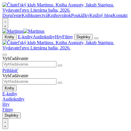
Doručenie
Kníhkupectvá
Knihovrátok
Poukážky
Knižný blog
Kontakt
E-knihy
Audioknihy
Hry
Filmy
Knihy
Doplnky
Vyhľadávanie
Prihlásiť
Vyhľadávanie
Knihy
E-knihy
Audioknihy
Hry
Filmy
Doplnky