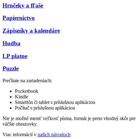
Hrnčeky a fľaše
Papiernictvo
Zápisníky a kalendáre
Hudba
LP platne
Puzzle
Prečítate na zariadeniach:
Pocketbook
Kindle
Smartfón či tablet s príslušnou aplikáciou
Počítač s príslušnou aplikáciou
Nie je možné meniť veľkosť písma, formát je preto vhodný skôr pre
väčšie obrazovky.
Viac informácií v
našich návodoch