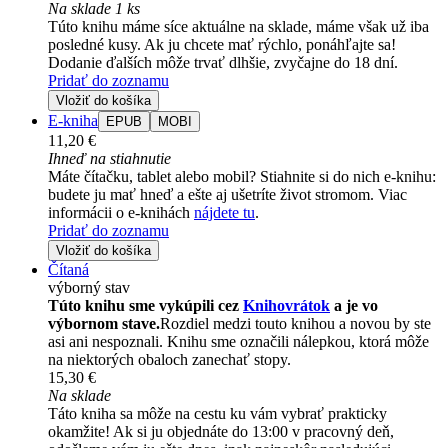
Na sklade 1 ks
Túto knihu máme síce aktuálne na sklade, máme však už iba
posledné kusy. Ak ju chcete mať rýchlo, ponáhľajte sa!
Dodanie ďalších môže trvať dlhšie, zvyčajne do 18 dní.
Pridať do zoznamu
Vložiť do košíka
E-kniha
EPUB
MOBI
11,20 €
Ihneď na stiahnutie
Máte čítačku, tablet alebo mobil? Stiahnite si do nich e-knihu:
budete ju mať hneď a ešte aj ušetríte život stromom. Viac
informácii o e-knihách
nájdete tu
.
Pridať do zoznamu
Vložiť do košíka
Čítaná
výborný stav
Túto knihu sme vykúpili cez
Knihovrátok
a je vo
výbornom stave.
Rozdiel medzi touto knihou a novou by ste
asi ani nespoznali. Knihu sme označili nálepkou, ktorá môže
na niektorých obaloch zanechať stopy.
15,30 €
Na sklade
Táto kniha sa môže na cestu ku vám vybrať prakticky
okamžite! Ak si ju objednáte do 13:00 v pracovný deň,